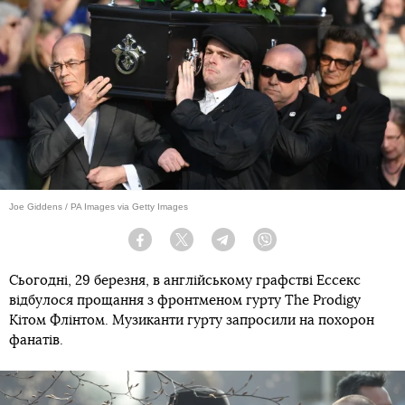
Joe Giddens / PA Images via Getty Images
Facebook
Twitter
Telegram
Viber
Сьогодні, 29 березня, в англійському графстві Ессекс
відбулося прощання з фронтменом гурту The Prodigy
Кітом Флінтом. Музиканти гурту запросили на похорон
фанатів.