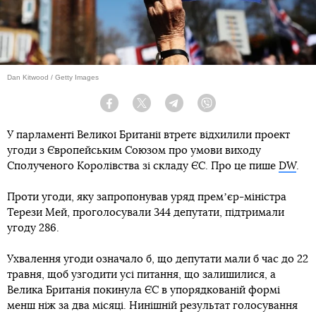
Dan Kitwood / Getty Images
Facebook
Twitter
Telegram
Viber
У парламенті Великої Британії втретє відхилили проект
угоди з Європейським Союзом про умови виходу
Сполученого Королівства зі складу ЄС. Про це пише
DW
.
Проти угоди, яку запропонував уряд премʼєр-міністра
Терези Мей, проголосували 344 депутати, підтримали
угоду 286.
Ухвалення угоди означало б, що депутати мали б час до 22
травня, щоб узгодити усі питання, що залишилися, а
Велика Британія покинула ЄС в упорядкованій формі
менш ніж за два місяці. Нинішній результат голосування