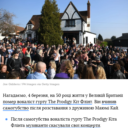
Joe Giddens / PA Images via Getty Images
Нагадаємо, 4 березня, на 50 році життя у Великій Британії
помер вокаліст гурту The Prodigy Кіт Флінт
. Він
вчинив
самогубство
після розставання з дружиною Маюмі Кай.
Після самогубства вокаліста гурту The Prodigy Кіта
Флінта
музиканти скасували свої концерти
.