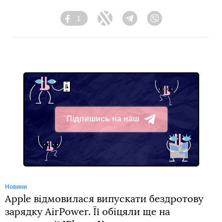
1
Facebook
Twitter
Telegram
Viber
Підпишись на наш
Telegram
Новини
Apple відмовилася випускати бездротову
зарядку AirPower. Її обіцяли ще на