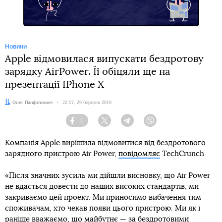
Новини
Apple відмовилася випускати бездротову
зарядку AirPower. Її обіцяли ще на
презентації IPhone X
Автор:
Олег Панфілович
Дата:
22:57, 29 березня 2019
1
Facebook
Twitter
Telegram
Viber
Компанія Apple вирішила відмовитися від бездротового
зарядного пристрою Air Power,
повідомляє
TechCrunch.
«Після значних зусиль ми дійшли висновку, що Air Power
не вдасться довести до наших високих стандартів, ми
закриваємо цей проект. Ми приносимо вибачення тим
споживачам, хто чекав появи цього пристрою. Ми як і
раніше вважаємо, що майбутнє — за бездротовими