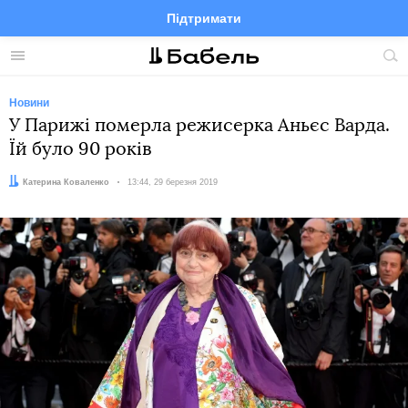
Підтримати
Facebook
Telegram
Twitter
Instagram
Меню
По
по
сай
Новини
У Парижі померла режисерка Аньєс Варда.
Їй було 90 років
Автор:
Катерина Коваленко
Дата:
13:44, 29 березня 2019