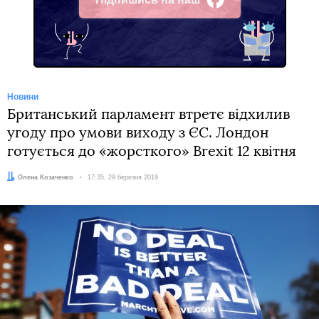
Facebook
Новини
Британський парламент втретє відхилив
угоду про умови виходу з ЄС. Лондон
готується до «жорсткого» Brexit 12 квітня
Автор:
Олена Козаченко
Дата:
17:35, 29 березня 2019