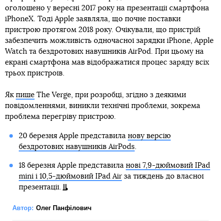
оголошено у вересні 2017 року на презентації смартфона
iPhoneX. Тоді Apple заявляла, що почне поставки
пристрою протягом 2018 року. Очікували, що пристрій
забезпечить можливість одночасної зарядки iPhone, Apple
Watch та бездротових навушників AirPod. При цьому на
екрані смартфона мав відображатися процес заряду всіх
трьох пристроїв.
Як
пише
The Verge, при розробці, згідно з деякими
повідомленнями, виникли технічні проблеми, зокрема
проблема перегріву пристрою.
20 березня Apple представила
нову версію
бездротових навушників AirPods
.
18 березня Apple представила
нові 7,9-дюймовий IPad
mini і 10,5-дюймовий IPad Air
за тиждень до власної
презентації.
Автор:
Олег Панфілович