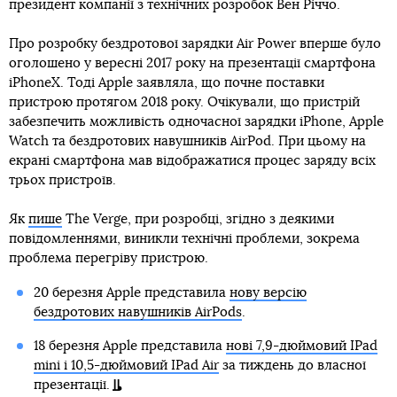
президент компанії з технічних розробок Вен Річчо.
Про розробку бездротової зарядки Air Power вперше було
оголошено у вересні 2017 року на презентації смартфона
iPhoneX. Тоді Apple заявляла, що почне поставки
пристрою протягом 2018 року. Очікували, що пристрій
забезпечить можливість одночасної зарядки iPhone, Apple
Watch та бездротових навушників AirPod. При цьому на
екрані смартфона мав відображатися процес заряду всіх
трьох пристроїв.
Як
пише
The Verge, при розробці, згідно з деякими
повідомленнями, виникли технічні проблеми, зокрема
проблема перегріву пристрою.
20 березня Apple представила
нову версію
бездротових навушників AirPods
.
18 березня Apple представила
нові 7,9-дюймовий IPad
mini і 10,5-дюймовий IPad Air
за тиждень до власної
презентації.