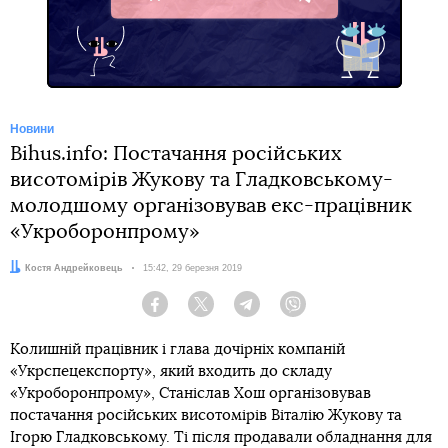
Telegram
Новини
Bihus.info: Постачання російських
висотомірів Жукову та Гладковському-
молодшому організовував екс-працівник
«Укроборонпрому»
Автор:
Костя Андрейковець
Дата:
15:42, 29 березня 2019
Facebook
Twitter
Telegram
Viber
Колишній працівник і глава дочірніх компаній
«Укрспецекспорту», який входить до складу
«Укроборонпрому», Станіслав Хош організовував
постачання російських висотомірів Віталію Жукову та
Ігорю Гладковському. Ті після продавали обладнання для