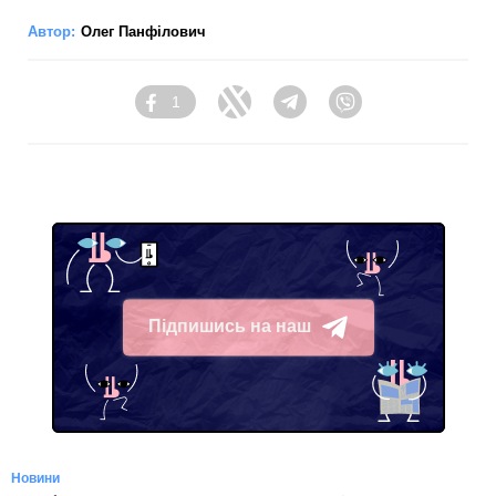
Автор:
Олег Панфілович
1
Facebook
Twitter
Telegram
Viber
Підпишись на наш
Telegram
Новини