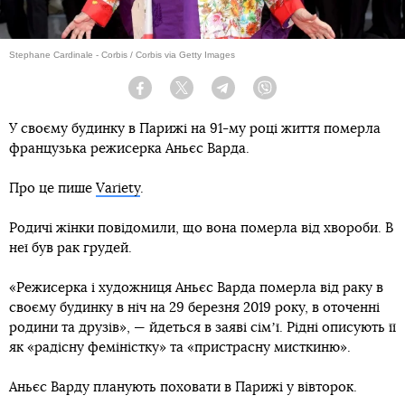
Stephane Cardinale - Corbis / Corbis via Getty Images
Facebook
Twitter
Telegram
Viber
У своєму будинку в Парижі на 91-му році життя померла
французька режисерка Аньєс Варда.
Про це пише
Variety
.
Родичі жінки повідомили, що вона померла від хвороби. В
неї був рак грудей.
«Режисерка і художниця Аньєс Варда померла від раку в
своєму будинку в ніч на 29 березня 2019 року, в оточенні
родини та друзів», — йдеться в заяві сімʼї. Рідні описують її
як «радісну феміністку» та «пристрасну мисткиню».
Аньєс Варду планують поховати в Парижі у вівторок.