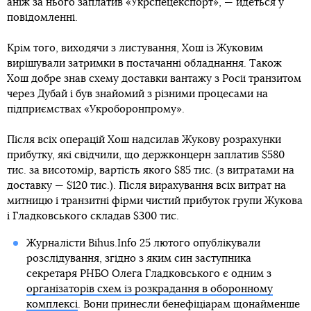
аніж за нього заплатив «Укрспецекспорт», — йдеться у
повідомленні.
Крім того, виходячи з листування, Хош із Жуковим
вирішували затримки в постачанні обладнання. Також
Хош добре знав схему доставки вантажу з Росії транзитом
через Дубай і був знайомий з різними процесами на
підприємствах «Укроборонпрому».
Після всіх операцій Хош надсилав Жукову розрахунки
прибутку, які свідчили, що держконцерн заплатив $580
тис. за висотомір, вартість якого $85 тис. (з витратами на
доставку — $120 тис.). Після вирахування всіх витрат на
митницю і транзитні фірми чистий прибуток групи Жукова
і Гладковського складав $300 тис.
Журналісти Bihus.Info 25 лютого опублікували
розслідування, згідно з яким син заступника
секретаря РНБО Олега Гладковського є одним з
організаторів схем із розкрадання в оборонному
комплексі
. Вони принесли бенефіціарам щонайменше