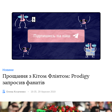
Підпишись на наш
Telegram
Новини
Прощання з Кітом Флінтом: Prodigy
запросив фанатів
Автор:
Олена Козаченко
Дата:
19:35, 29 березня 2019