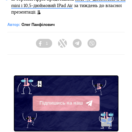
mini і 10,5-дюймовий IPad Air
за тиждень до власної
презентації.
Автор:
Олег Панфілович
1
Facebook
Twitter
Telegram
Viber
Підпишись на наш
Telegram