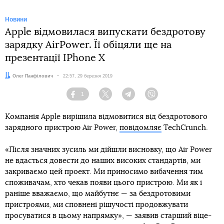
Новини
Apple відмовилася випускати бездротову
зарядку AirPower. Її обіцяли ще на
презентації IPhone X
Автор:
Олег Панфілович
Дата:
22:57, 29 березня 2019
1
Facebook
Twitter
Telegram
Viber
Компанія Apple вирішила відмовитися від бездротового
зарядного пристрою Air Power,
повідомляє
TechCrunch.
«Після значних зусиль ми дійшли висновку, що Air Power
не вдасться довести до наших високих стандартів, ми
закриваємо цей проект. Ми приносимо вибачення тим
споживачам, хто чекав появи цього пристрою. Ми як і
раніше вважаємо, що майбутнє — за бездротовими
пристроями, ми сповнені рішучості продовжувати
просуватися в цьому напрямку», — заявив старший віце-