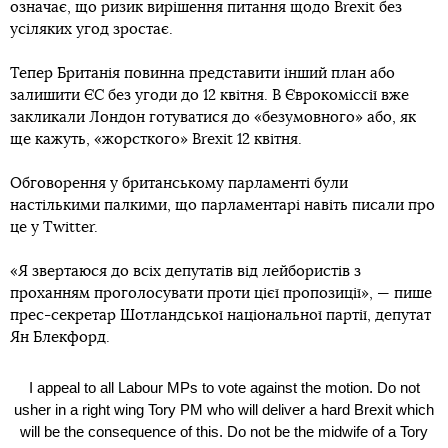
означає, що ризик вирішення питання щодо Brexit без
усіляких угод зростає.
Тепер Британія повинна представити інший план або
залишити ЄС без угоди до 12 квітня. В Єврокоміссії вже
закликали Лондон готуватися до «безумовного» або, як
ще кажуть, «жорсткого» Brexit 12 квітня.
Обговорення у британському парламенті були
настількими палкими, що парламентарі навіть писали про
це у Twitter.
«Я звертаюся до всіх депутатів від лейбористів з
проханням проголосувати проти цієї пропозиції», — пише
прес-секретар Шотландської національної партії, депутат
Ян Блекфорд.
I appeal to all Labour MPs to vote against the motion. Do not
usher in a right wing Tory PM who will deliver a hard Brexit which
will be the consequence of this. Do not be the midwife of a Tory