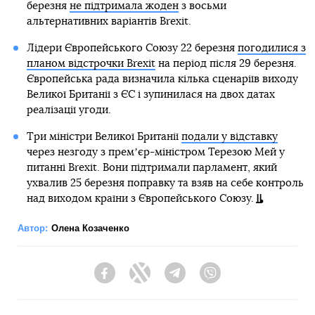
березня
не підтримала жоден
з восьми
альтернативних варіантів Brexit.
Лідери Європейського Союзу 22 березня
погодилися з
планом відстрочки Brexit
на період після 29 березня.
Європейська рада визначила кілька сценаріїв виходу
Великої Британії з ЄС і зупинилася на двох датах
реалізації угоди.
Три міністри Великої Британії
подали у відставку
через незгоду з премʼєр-міністром Терезою Мей у
питанні Brexit. Вони підтримали парламент, який
ухвалив 25 березня поправку та взяв на себе контроль
над виходом країни з Європейського Союзу.
Автор:
Олена Козаченко
Facebook
Twitter
Telegram
Viber