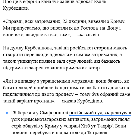
Про це в ефірі «5 каналу» заявив адвокат Еміль
Курбедінов.
«Справді, всіх затриманих, 23 людини, вивезли з Криму.
Ми припускаємо, що вивезли їх до Ростова-на-Дону і
вони вже, швидше за все, там», — сказав він.
На думку Курбедінова, такі дії російської сторони мають
створити перешкоди адвокатам і сімʼям затриманих, а
також уникнути появи в залі суду людей, які бажають
підтримати заарештованих кримських татар.
«Як і в випадку з українськими моряками, вони бачать, як
багато людей прийшли їх підтримати, як багато адвокатів
підключилися до цього процесу — тому був обраний саме
такий варіант протидії», — сказав Курбедінов.
29 березня у Сімферополі
російський суд заарештував
усіх кримськотатарських активістів
, затриманих після
серії обшуків у Криму у «справі Хізб ут-Тахрір". Вони
повинні перебувати під вартою до 15 травня.