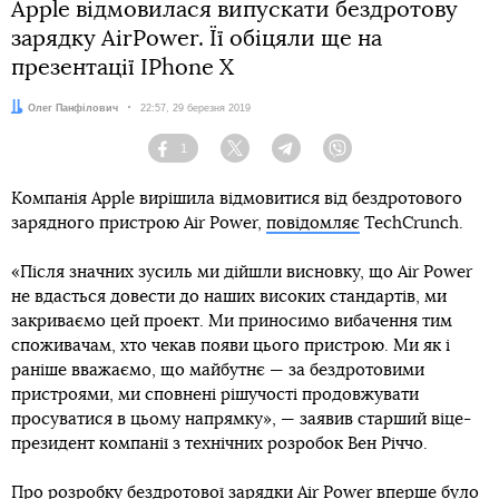
Apple відмовилася випускати бездротову
зарядку AirPower. Її обіцяли ще на
презентації IPhone X
Автор:
Олег Панфілович
Дата:
22:57, 29 березня 2019
1
Facebook
Twitter
Telegram
Viber
Компанія Apple вирішила відмовитися від бездротового
зарядного пристрою Air Power,
повідомляє
TechCrunch.
«Після значних зусиль ми дійшли висновку, що Air Power
не вдасться довести до наших високих стандартів, ми
закриваємо цей проект. Ми приносимо вибачення тим
споживачам, хто чекав появи цього пристрою. Ми як і
раніше вважаємо, що майбутнє — за бездротовими
пристроями, ми сповнені рішучості продовжувати
просуватися в цьому напрямку», — заявив старший віце-
президент компанії з технічних розробок Вен Річчо.
Про розробку бездротової зарядки Air Power вперше було