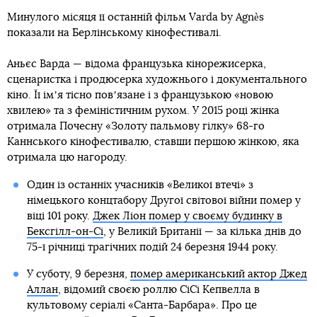
Минулого місяця її останній фільм Varda by Agnès
показали на Берлінському кінофестивалі.
Аньєс Варда — відома французька кінорежисерка,
сценаристка і продюсерка художнього і документального
кіно. Її імʼя тісно повʼязане і з французькою «новою
хвилею» та з феміністичним рухом. У 2015 році жінка
отримала Почесну «Золоту пальмову гілку» 68-го
Каннського кінофестивалю, ставши першою жінкою, яка
отримала цю нагороду.
Один із останніх учасників «Великої втечі» з
німецького концтабору Другої світової війни помер у
віці 101 року.
Джек Ліон помер у своєму будинку в
Бексгілл-он-Сі
, у Великій Британії — за кілька днів до
75-ї річниці трагічних подій 24 березня 1944 року.
У суботу, 9 березня,
помер американський актор Джед
Аллан
, відомий своєю роллю СіСі Кепвелла в
культовому серіалі «Санта-Барбара». Про це