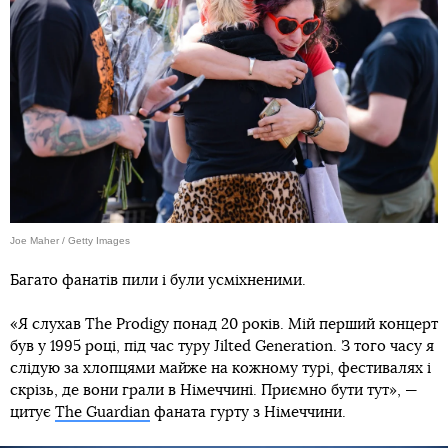
Joe Maher / Getty Images
Багато фанатів пили і були усміхненими.
«Я слухав The Prodigy понад 20 років. Мій перший концерт
був у 1995 році, під час туру Jilted Generation. З того часу я
слідую за хлопцями майже на кожному турі, фестивалях і
скрізь, де вони грали в Німеччині. Приємно бути тут», —
цитує
The Guardian
фаната гурту з Німеччини.