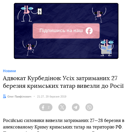
Підпишись на наш
Facebook
Новини
Адвокат Курбедінов: Усіх затриманих 27
березня кримських татар вивезли до Росії
Автор:
Олег Панфілович
Дата:
21:27, 29 березня 2019
2
Facebook
Twitter
Telegram
Viber
Російські силовики вивезли затриманих 27—28 березня в
анексованому Криму кримських татар на територію РФ.