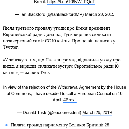
Brexit.
https://t.co/T09vWLPQuT
— Ian Blackford (@IanBlackfordMP)
March 29, 2019
Після третього провалу угоди про Brexit президент
Європейської ради Дональд Туск вирішив скликати
позачерговий саміт ЄС 10 квітня. Про це він написав у
Twitter.
«У звʼязку з тим, що Палата громад відхилила угоду про
вихід, я вирішив скликати зустріч Європейської ради 10
квітня», — заявив Туск.
In view of the rejection of the Withdrawal Agreement by the House
of Commons, I have decided to call a European Council on 10
April.
#Brexit
— Donald Tusk (@eucopresident)
March 29, 2019
Палата громад парламенту Великої Британії 28