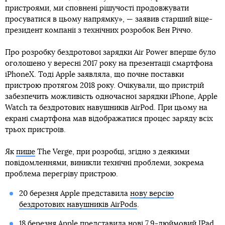
пристроями, ми сповнені рішучості продовжувати
просуватися в цьому напрямку», — заявив старший віце-
президент компанії з технічних розробок Вен Річчо.
Про розробку бездротової зарядки Air Power вперше було
оголошено у вересні 2017 року на презентації смартфона
iPhoneX. Тоді Apple заявляла, що почне поставки
пристрою протягом 2018 року. Очікували, що пристрій
забезпечить можливість одночасної зарядки iPhone, Apple
Watch та бездротових навушників AirPod. При цьому на
екрані смартфона мав відображатися процес заряду всіх
трьох пристроїв.
Як
пише
The Verge, при розробці, згідно з деякими
повідомленнями, виникли технічні проблеми, зокрема
проблема перегріву пристрою.
20 березня Apple представила
нову версію
бездротових навушників AirPods
.
18 березня Apple представила
нові 7,9-дюймовий IPad