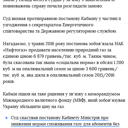
повноважень справу почали розглядати заново.
Суд визнав протиправною постанову Кабміну у частині її
узгодження з секретаріатом Енергетичного
співтовариства та Державною регуляторною службою.
Нагадаємо, у травні 2016 року постанова зобовʼязала НАК
«Нафтогаз» продавати населенню природний газ за
єдиною ціною 6 879 гривень/тис. куб. м. Таким чином,
була скасована так звана «соціальна норма» в обсязі 1 200
куб. м на опалювальний сезон за ціною 3 600 гривень/
тис. куб. м, яка діяла в опалювальний сезон 2015/2016
років.
Кабмін пішов на таке рішення у звʼязку з меморандумом
Міжнародного валютного фонду (МВФ), який зобовʼязував
Україну збільшити ціну на газ.
Суд
скасував постанову Кабінету Міністрів про
зниження норми споживання газу для абонентів без