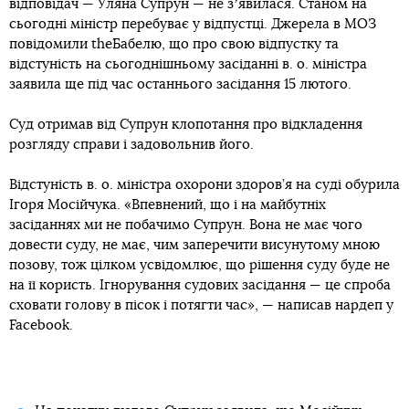
відповідач — Уляна Супрун — не зʼявилася. Станом на
сьогодні міністр перебуває у відпустці. Джерела в МОЗ
повідомили theБабелю, що про свою відпустку та
відстуність на сьогоднішньому засіданні в. о. міністра
заявила ще під час останнього засідання 15 лютого.
Суд отримав від Супрун клопотання про відкладення
розгляду справи і задовольнив його.
Відстуність в. о. міністра охорони здоров’я на суді обурила
Ігоря Мосійчука. «Впевнений, що і на майбутніх
засіданнях ми не побачимо Супрун. Вона не має чого
довести суду, не має, чим заперечити висунутому мною
позову, тож цілком усвідомлює, що рішення суду буде не
на її користь. Ігнорування судових засідання — це спроба
сховати голову в пісок і потягти час», — написав нардеп у
Facebook.