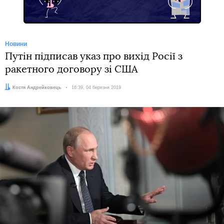
Новини
Путін підписав указ про вихід Росії з
ракетного договору зі США
Автор:
Костя Андрейковець
Дата:
16:39, 04 березня 2019