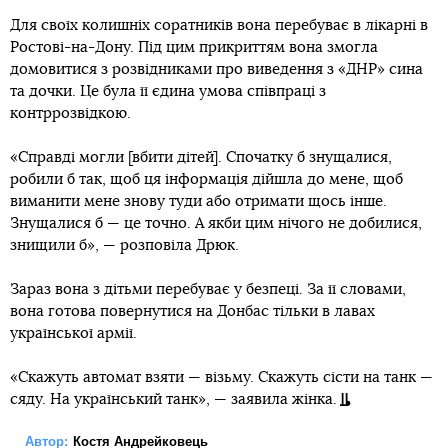
Для своїх колишніх соратників вона перебуває в лікарні в
Ростові-на-Дону. Під цим прикриттям вона змогла
домовитися з розвідниками про виведення з «ДНР» сина
та дочки. Це була її єдина умова співпраці з
контррозвідкою.
«Справді могли [вбити дітей]. Спочатку б знущалися,
робили б так, щоб ця інформація дійшла до мене, щоб
виманити мене знову туди або отримати щось інше.
Знущалися б — це точно. А якби цим нічого не добилися,
знищили б», — розповіла Дрюк.
Зараз вона з дітьми перебуває у безпеці. За її словами,
вона готова повернутися на Донбас тільки в лавах
української армії.
«Скажуть автомат взяти — візьму. Скажуть сісти на танк —
сяду. На український танк», — заявила жінка.
Автор:
Костя Андрейковець