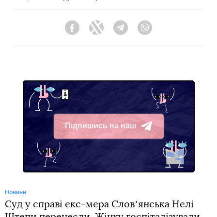
Facebook
Twitter
Telegram
Viber
Підпишись на наш
Telegram
Новини
Суд у справі екс-мера Словʼянська Нелі
Штепи перенесли. Жінку госпіталізували