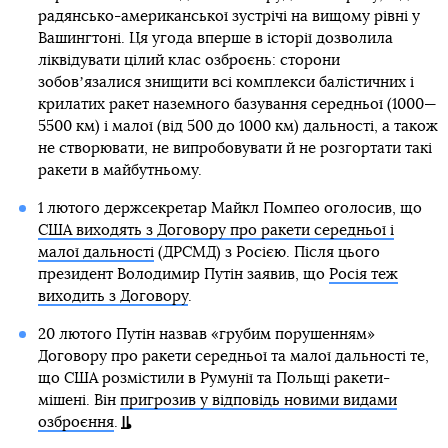
радянсько-американської зустрічі на вищому рівні у
Вашингтоні. Ця угода вперше в історії дозволила
ліквідувати цілий клас озброєнь: сторони
зобовʼязалися знищити всі комплекси балістичних і
крилатих ракет наземного базування середньої (1000—
5500 км) і малої (від 500 до 1000 км) дальності, а також
не створювати, не випробовувати й не розгортати такі
ракети в майбутньому.
1 лютого держсекретар Майкл Помпео оголосив, що
США виходять з Договору про ракети середньої і
малої дальності
(ДРСМД) з Росією. Після цього
президент Володимир Путін заявив, що
Росія теж
виходить з Договору
.
20 лютого Путін назвав «грубим порушенням»
Договору про ракети середньої та малої дальності те,
що США розмістили в Румунії та Польщі ракети-
мішені. Він
пригрозив у відповідь новими видами
озброєння
.