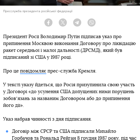
Пресслужба президента російської федерації
Facebook
Twitter
Telegram
Viber
Президент Росії Володимир Путін підписав указ про
припинення Москвою виконання Договору про ліквідацію
ракет середньої і малої дальності (ДРСМД), який був
підписаний зі США у 1987 році.
Про це
повідомляє
прес-служба Кремля.
У тексті указу йдеться, що Росія призупинила свою участь
у Договорі «до усунення США допущених ними порушень
зобовʼязань за названим Договором або до припинення
його дії».
Указ набрав чинності з дня підписання.
Договір між СРСР та США підписали Михайло
Горбачов та Рональд Рейган 8 грудня 1987 року, під час