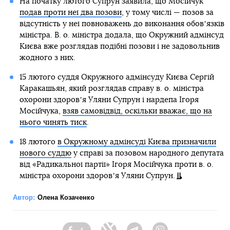
На початку лютого Супрун заявила, що Мосійчук
подав проти неї два позови
, у тому числі — позов за
відсутність у неї повноважень до виконання обовʼязків
міністра. В. о. міністра додала, що Окружний адмінсуд
Києва вже розглядав подібні позови і не задовольнив
жодного з них.
15 лютого суддя Окружного адмінсуду Києва Сергій
Каракашьян, який розглядав справу в. о. міністра
охорони здоровʼя Уляни Супрун і нардепа Ігоря
Мосійчука,
взяв самовідвід, оскільки вважає, що на
нього чинять тиск
.
18 лютого
в Окружному адмінсуді Києва призначили
нового суддю
у справі за позовом народного депутата
від «Радикальної партії» Ігоря Мосійчука проти в. о.
міністра охорони здоровʼя Уляни Супрун.
Автор:
Олена Козаченко