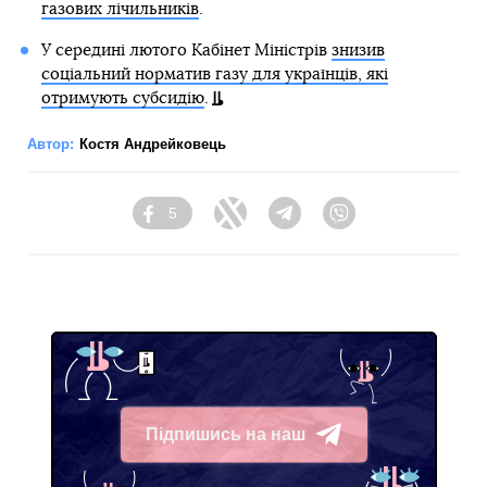
газових лічильників
.
У середині лютого Кабінет Міністрів
знизив
соціальний норматив газу для українців, які
отримують субсидію
.
Автор:
Костя Андрейковець
5
Facebook
Twitter
Telegram
Viber
Підпишись на наш
Telegram