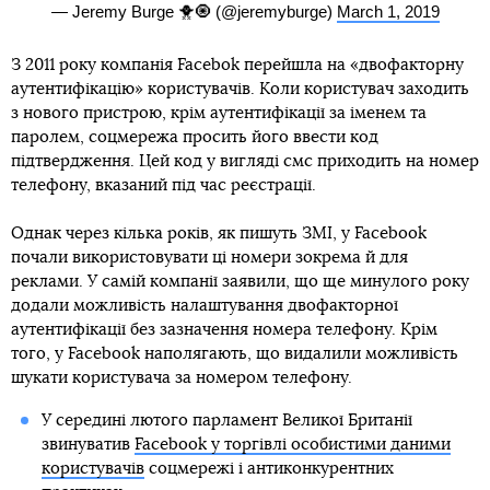
— Jeremy Burge 🐥🧿 (@jeremyburge)
March 1, 2019
З 2011 року компанія Facebok перейшла на «двофакторну
аутентифікацію» користувачів. Коли користувач заходить
з нового пристрою, крім аутентифікації за іменем та
паролем, соцмережа просить його ввести код
підтвердження. Цей код у вигляді смс приходить на номер
телефону, вказаний під час реєстрації.
Однак через кілька років, як пишуть ЗМІ, у Facebook
почали використовувати ці номери зокрема й для
реклами. У самій компанії заявили, що ще минулого року
додали можливість налаштування двофакторної
аутентифікації без зазначення номера телефону. Крім
того, у Facebook наполягають, що видалили можливість
шукати користувача за номером телефону.
У середині лютого парламент Великої Британії
звинуватив
Facebook у торгівлі особистими даними
користувачів
соцмережі і антиконкурентних