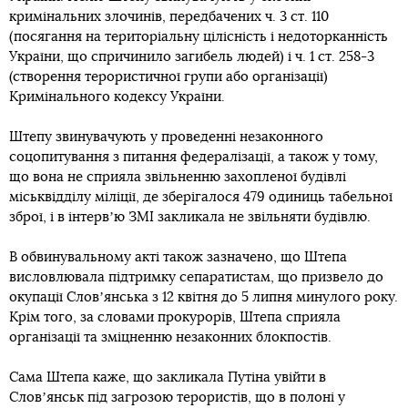
кримінальних злочинів, передбачених ч. 3 ст. 110
(посягання на територіальну цілісність і недоторканність
України, що спричинило загибель людей) і ч. 1 ст. 258-3
(створення терористичної групи або організації)
Кримінального кодексу України.
Штепу звинувачують у проведенні незаконного
соцопитування з питання федералізації, а також у тому,
що вона не сприяла звільненню захопленої будівлі
міськвідділу міліції, де зберігалося 479 одиниць табельної
зброї, і в інтервʼю ЗМІ закликала не звільняти будівлю.
В обвинувальному акті також зазначено, що Штепа
висловлювала підтримку сепаратистам, що призвело до
окупації Словʼянська з 12 квітня до 5 липня минулого року.
Крім того, за словами прокурорів, Штепа сприяла
організації та зміцненню незаконних блокпостів.
Сама Штепа каже, що закликала Путіна увійти в
Словʼянськ під загрозою терористів, що в полоні у