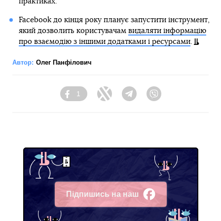
практиках.
Facebook до кінця року планує запустити інструмент,
який дозволить користувачам
видаляти інформацію
про взаємодію з іншими додатками і ресурсами
.
Автор:
Олег Панфілович
1
Facebook
Twitter
Telegram
Viber
Підпишись на наш
Facebook