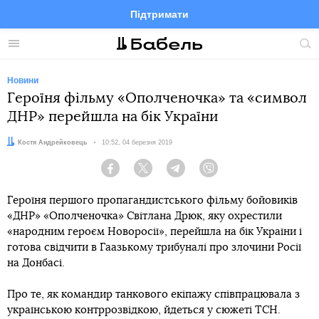
Підтримати
Facebook
Telegram
Twitter
Instagram
Меню
По
по
сай
Новини
Героїня фільму «Ополченочка» та «символ
ДНР» перейшла на бік України
Автор:
Костя Андрейковець
Дата:
10:52, 04 березня 2019
Facebook
Twitter
Telegram
Viber
Героїня першого пропагандистського фільму бойовиків
«ДНР» «Ополченочка» Світлана Дрюк, яку охрестили
«народним героєм Новоросії», перейшла на бік України і
готова свідчити в Гаазькому трибуналі про злочини Росії
на Донбасі.
Про те, як командир танкового екіпажу співпрацювала з
українською контррозвідкою, йдеться у сюжеті ТСН.