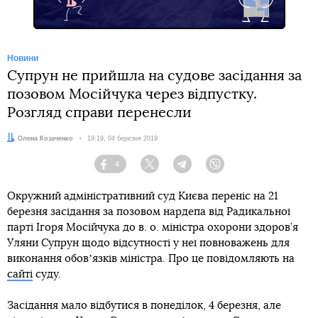
Новини
Супрун не прийшла на судове засідання за
позовом Мосійчука через відпустку.
Розгляд справи перенесли
Автор:
Олена Козаченко
Дата:
19:19, 04 березня 2019
4
Facebook
Twitter
Telegram
Viber
Окружний адміністративний суд Києва переніс на 21
березня засідання за позовом нардепа від Радикальної
парті Ігоря Мосійчука до в. о. міністра охорони здоров’я
Уляни Супрун щодо відсутності у неї повноважень для
виконання обовʼязків міністра. Про це повідомляють на
сайті
суду.
Засідання мало відбутися в понеділок, 4 березня, але