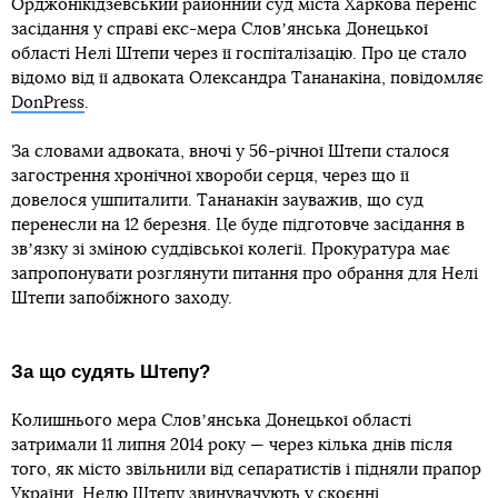
Орджонікідзевський районний суд міста Харкова переніс
засідання у справі екс-мера Словʼянська Донецької
області Нелі Штепи через її госпіталізацію. Про це стало
відомо від її адвоката Олександра Тананакіна, повідомляє
DonPress
.
За словами адвоката, вночі у 56-річної Штепи сталося
загострення хронічної хвороби серця, через що її
довелося ушпиталити. Тананакін зауважив, що суд
перенесли на 12 березня. Це буде підготовче засідання в
звʼязку зі зміною суддівської колегії. Прокуратура має
запропонувати розглянути питання про обрання для Нелі
Штепи запобіжного заходу.
За що судять Штепу?
Колишнього мера Словʼянська Донецької області
затримали 11 липня 2014 року — через кілька днів після
того, як місто звільнили від сепаратистів і підняли прапор
України. Нелю Штепу звинувачують у скоєнні