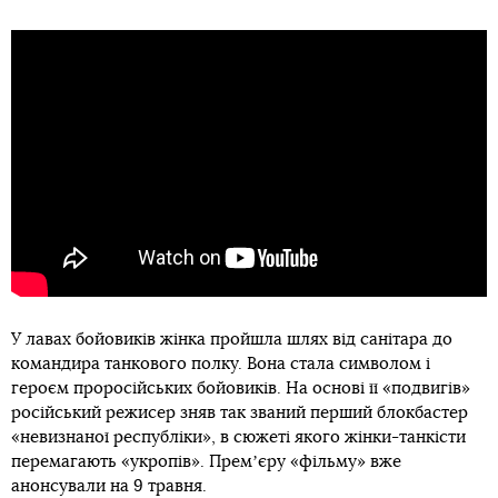
У лавах бойовиків жінка пройшла шлях від санітара до
командира танкового полку. Вона стала символом і
героєм проросійських бойовиків. На основі її «подвигів»
російський режисер зняв так званий перший блокбастер
«невизнаної республіки», в сюжеті якого жінки-танкісти
перемагають «укропів». Премʼєру «фільму» вже
анонсували на 9 травня.