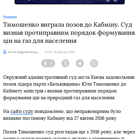
Новини
Тимошенко виграла позов до Кабміну. Суд
визнав протиправним порядок формування
цін на газ для населення
Автор:
Костя Андрейковець
Дата:
14:43, 04 березня 2019
5
Facebook
Twitter
Telegram
Viber
Окружний адміністративний суд міста Києва задовольнив
позов лідера партії «Батьківщина» Юлії Тимошенко до
Кабінету міністрів і визнав протиправним порядок
формування цін на природний газ для населення.
На
сайті суду
повідомлено, що неправомірним було
визнано постанову Кабміну від 27 квітня 2016 року.
Позов Тимошенко суд розглядав ще з 2016 року, але через
зміни у складі колегії суддів у звʼязку з закінченням їх