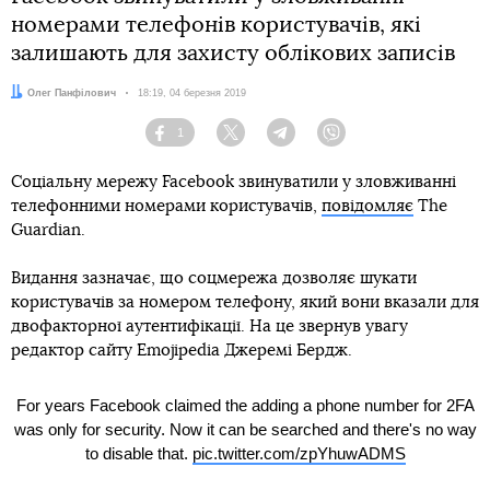
номерами телефонів користувачів, які
залишають для захисту облікових записів
Автор:
Олег Панфілович
Дата:
18:19, 04 березня 2019
1
Facebook
Twitter
Telegram
Viber
Соціальну мережу Facebook звинуватили у зловживанні
телефонними номерами користувачів,
повідомляє
The
Guardian.
Видання зазначає, що соцмережа дозволяє шукати
користувачів за номером телефону, який вони вказали для
двофакторної аутентифікації. На це звернув увагу
редактор сайту Emojipedia Джеремі Бердж.
For years Facebook claimed the adding a phone number for 2FA
was only for security. Now it can be searched and there's no way
to disable that.
pic.twitter.com/zpYhuwADMS