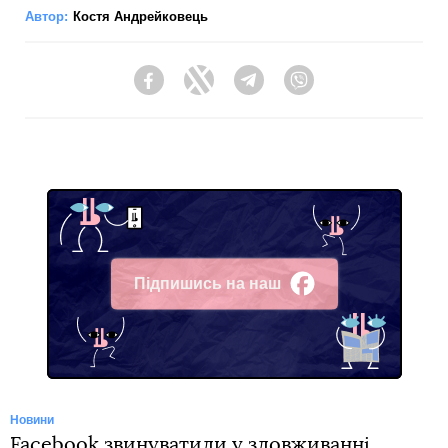
Автор:
Костя Андрейковець
Facebook
Twitter
Telegram
Viber
Підпишись на наш
Facebook
Новини
Facebook звинуватили у зловживанні