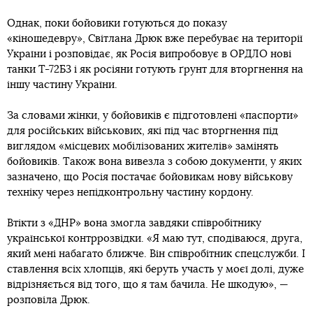
Однак, поки бойовики готуються до показу
«кіношедевру», Світлана Дрюк вже перебуває на території
України і розповідає, як Росія випробовує в ОРДЛО нові
танки Т-72Б3 і як росіяни готують ґрунт для вторгнення на
іншу частину України.
За словами жінки, у бойовиків є підготовлені «паспорти»
для російських військових, які під час вторгнення під
виглядом «місцевих мобілізованих жителів» замінять
бойовиків. Також вона вивезла з собою документи, у яких
зазначено, що Росія постачає бойовикам нову військову
техніку через непідконтрольну частину кордону.
Втікти з «ДНР» вона змогла завдяки співробітнику
української контррозвідки. «Я маю тут, сподіваюся, друга,
який мені набагато ближче. Він співробітник спецслужби. І
ставлення всіх хлопців, які беруть участь у моєї долі, дуже
відрізняється від того, що я там бачила. Не шкодую», —
розповіла Дрюк.