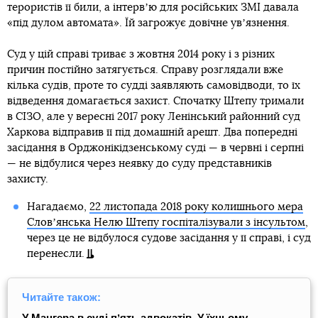
терористів її били, а інтервʼю для російських ЗМІ давала
«під дулом автомата». Їй загрожує довічне увʼязнення.
Суд у цій справі триває з жовтня 2014 року і з різних
причин постійно затягується. Справу розглядали вже
кілька судів, проте то судді заявляють самовідводи, то їх
відведення домагається захист. Спочатку Штепу тримали
в СІЗО, але у вересні 2017 року Ленінський районний суд
Харкова відправив її під домашній арешт. Два попередні
засідання в Орджонікідзенському суді — в червні і серпні
— не відбулися через неявку до суду представників
захисту.
Нагадаємо,
22 листопада 2018 року колишнього мера
Словʼянська Нелю Штепу госпіталізували з інсультом
,
через це не відбулося судове засідання у її справі, і суд
перенесли.
Читайте також:
У Мангера в суді пʼять адвокатів. У їхньому