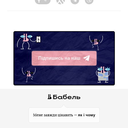
4
Facebook
Twitter
Telegram
Viber
Підпишись на наш
Telegram
як і чому
Мене завжди цікавить —