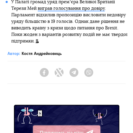
У Палаті громад уряд премʼєра Великої Британії
Терези Мей
виграв голосування про довіру
.
Парламент відхилив пропозицію висловити недовіру
уряду більшістю в 19 голосів. Однак дане рішення не
виводить країну з кризи щодо питання про Brexit.
Поки жоден з варіантів розвитку подій не має твердої
підтримки.
Автор:
Костя Андрейковець
Facebook
Twitter
Telegram
Viber
Підпишись на наш