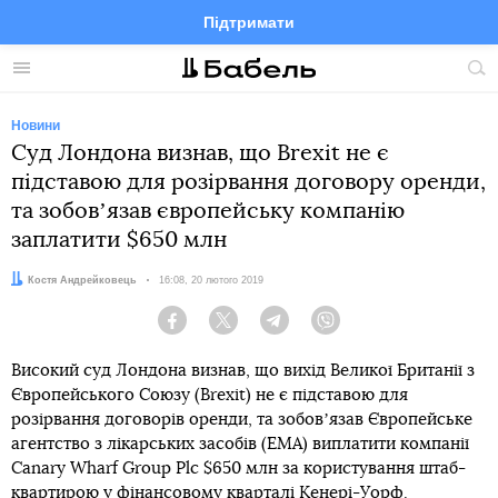
Підтримати
Facebook
Telegram
Twitter
Instagram
Меню
По
по
сай
Новини
Суд Лондона визнав, що Brexit не є
підставою для розірвання договору оренди,
та зобовʼязав європейську компанію
заплатити $650 млн
Автор:
Костя Андрейковець
Дата:
16:08, 20 лютого 2019
Facebook
Twitter
Telegram
Viber
Високий суд Лондона визнав, що вихід Великої Британії з
Європейського Союзу (Brexit) не є підставою для
розірвання договорів оренди, та зобовʼязав Європейське
агентство з лікарських засобів (EMA) виплатити компанії
Canary Wharf Group Plc $650 млн за користування штаб-
квартирою у фінансовому кварталі Кенері-Уорф.