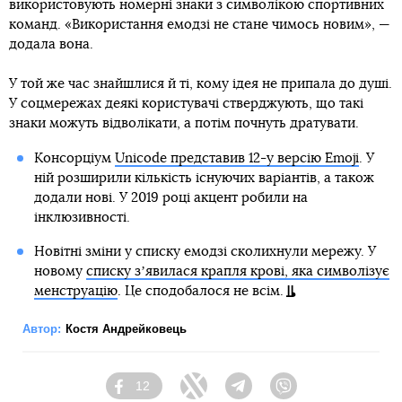
використовують номерні знаки з символікою спортивних
команд. «Використання емодзі не стане чимось новим», —
додала вона.
У той же час знайшлися й ті, кому ідея не припала до душі.
У соцмережах деякі користувачі стверджують, що такі
знаки можуть відволікати, а потім почнуть дратувати.
Консорціум
Unicode представив 12-у версію Emoji
. У
ній розширили кількість існуючих варіантів, а також
додали нові. У 2019 році акцент робили на
інклюзивності.
Новітні зміни у списку емодзі сколихнули мережу. У
новому
списку зʼявилася крапля крові, яка символізує
менструацію
. Це сподобалося не всім.
Автор:
Костя Андрейковець
12
Facebook
Twitter
Telegram
Viber