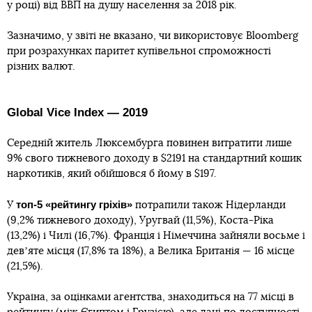
у році) від ВВП на душу населення за 2018 рік.
Зазначимо, у звіті не вказано, чи використовує Bloomberg
при розрахунках паритет купівельної спроможності
різних валют.
Global Vice Index — 2019
Середній житель Люксембурга повинен витратити лише
9% свого тижневого доходу в $2191 на стандартний кошик
наркотиків, який обійшовся б йому в $197.
топ-5 «рейтингу гріхів»
У
потрапили також Нідерланди
(9,2% тижневого доходу), Уругвай (11,5%), Коста-Ріка
(13,2%) і Чилі (16,7%). Франція і Німеччина зайняли восьме і
девʼяте місця (17,8% та 18%), а Велика Британія — 16 місце
(21,5%).
Україна, за оцінками агентства, знаходиться на 77 місці в