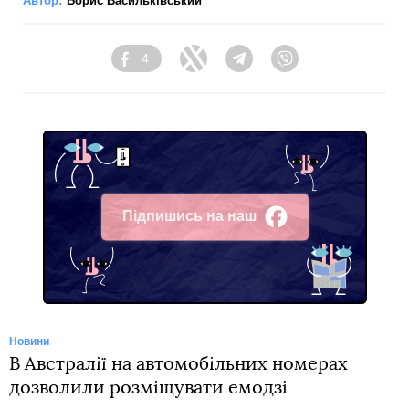
Автор:
Борис Васильківський
4
Facebook
Twitter
Telegram
Viber
Підпишись на наш
Facebook
Новини
В Австралії на автомобільних номерах
дозволили розміщувати емодзі