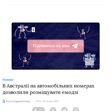
Підпишись на наш
Telegram
Новини
В Австралії на автомобільних номерах
дозволили розміщувати емодзі
Автор:
Костя Андрейковець
Дата:
23:01, 20 лютого 2019
12