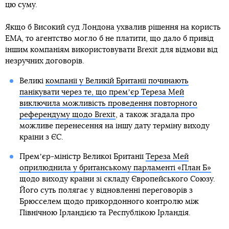
цю суму.
Якщо б Високий суд Лондона ухвалив рішення на користь
EMA, то агентство могло б не платити, що дало б привід
іншим компаніям використовувати Brexit для відмови від
незручних договорів.
Великі
компанії у Великій Британії починають
панікувати через те, що премʼєр Тереза Мей
виключила можливість проведення повторного
референдуму щодо Brexit
, а також згадала про
можливе перенесення на іншу дату терміну виходу
країни з ЄС.
Премʼєр-міністр Великої Британії
Тереза Мей
оприлюднила у британському парламенті «План Б»
щодо виходу країни зі складу Європейського Союзу.
Його суть полягає у відновленні переговорів з
Брюсселем щодо прикордонного контролю між
Північною Ірландією та Республікою Ірландія.