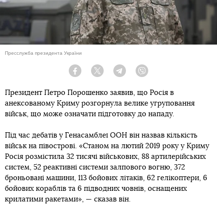
Пресслужба президента України
Facebook
Twitter
Telegram
Viber
Президент Петро Порошенко заявив, що Росія в
анексованому Криму розгорнула велике угруповання
військ, що може означати підготовку до нападу.
Під час дебатів у Генасамблеї ООН він назвав кількість
військ на півострові. «Станом на лютий 2019 року у Криму
Росія розмістила 32 тисячі військових, 88 артилерійських
систем, 52 реактивні системи залпового вогню, 372
броньовані машини, 113 бойових літаків, 62 гелікоптери, 6
бойових кораблів та 6 підводних човнів, оснащених
крилатими ракетами», — сказав він.