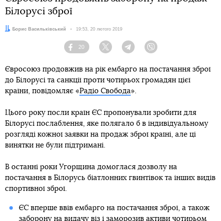
Білорусі зброї
Автор:
Борис Васильківський
Дата:
19:53, 20 лютого 2019
20
Facebook
Twitter
Telegram
Viber
Євросоюз продовжив на рік ембарго на постачання зброї
до Білорусі та санкції проти чотирьох громадян цієї
країни, повідомляє «
Радіо Свобода
».
Цього року посли країн ЄС пропонували зробити для
Білорусі послаблення, яке полягало б в індивідуальному
розгляді кожної заявки на продаж зброї країні, але ці
винятки не були підтримані.
В останні роки Угорщина домоглася дозволу на
постачання в Білорусь біатлонних гвинтівок та інших видів
спортивної зброї.
ЄС вперше ввів ембарго на постачання зброї, а також
заборону на видачу віз і заморозив активи чотирьом