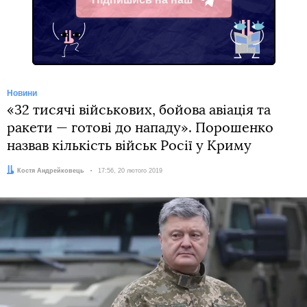
Telegram
Новини
«32 тисячі військових, бойова авіація та
ракети — готові до нападу». Порошенко
назвав кількість військ Росії у Криму
Автор:
Костя Андрейковець
Дата:
17:56, 20 лютого 2019