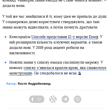
команд. «Використання емодзі не стане чимось новим», —
додала вона.
У той же час знайшлися й ті, кому ідея не припала до душі.
У соцмережах деякі користувачі стверджують, що такі
знаки можуть відволікати, а потім почнуть дратувати.
Консорціум
Unicode представив 12-у версію Emoji
. У
ній розширили кількість існуючих варіантів, а також
додали нові. У 2019 році акцент робили на
інклюзивності.
Новітні зміни у списку емодзі сколихнули мережу. У
новому
списку зʼявилася крапля крові, яка символізує
менструацію
. Це сподобалося не всім.
Автор:
Костя Андрейковець
12
Facebook
Twitter
Telegram
Viber