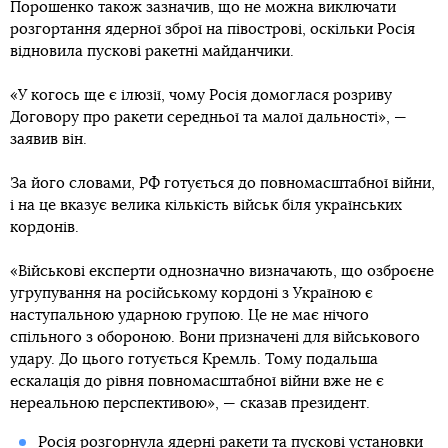
Порошенко також зазначив, що не можна виключати
розгортання ядерної зброї на півострові, оскільки Росія
відновила пускові ракетні майданчики.
«У когось ще є ілюзії, чому Росія домоглася розриву
Договору про ракети середньої та малої дальності», —
заявив він.
За його словами, РФ готується до повномасштабної війни,
і на це вказує велика кількість військ біля українських
кордонів.
«Військові експерти однозначно визначають, що озброєне
угрупування на російському кордоні з Україною є
наступальною ударною групою. Це не має нічого
спільного з обороною. Вони призначені для військового
удару. До цього готується Кремль. Тому подальша
ескалація до рівня повномасштабної війни вже не є
нереальною перспективою», — сказав президент.
Росія
розгорнула ядерні ракети та пускові установки