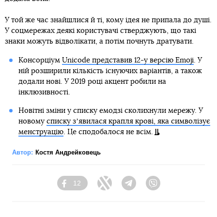
У той же час знайшлися й ті, кому ідея не припала до душі.
У соцмережах деякі користувачі стверджують, що такі
знаки можуть відволікати, а потім почнуть дратувати.
Консорціум
Unicode представив 12-у версію Emoji
. У
ній розширили кількість існуючих варіантів, а також
додали нові. У 2019 році акцент робили на
інклюзивності.
Новітні зміни у списку емодзі сколихнули мережу. У
новому
списку зʼявилася крапля крові, яка символізує
менструацію
. Це сподобалося не всім.
Автор:
Костя Андрейковець
12
Facebook
Twitter
Telegram
Viber