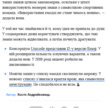
таких знаків цілком закономірна, оскільки у штаті
використовують номерні знаки з символікою спортивних
команд. «Використання емодзі не стане чимось новим», —
додала вона.
У той же час знайшлися й ті, кому ідея не припала до душі.
У соцмережах деякі користувачі стверджують, що такі
знаки можуть відволікати, а потім почнуть дратувати.
Консорціум
Unicode представив 12-у версію Emoji
. У
ній розширили кількість існуючих варіантів, а також
додали нові. У 2019 році акцент робили на
інклюзивності.
Новітні зміни у списку емодзі сколихнули мережу. У
новому
списку зʼявилася крапля крові, яка символізує
менструацію
. Це сподобалося не всім.
Автор:
Костя Андрейковець