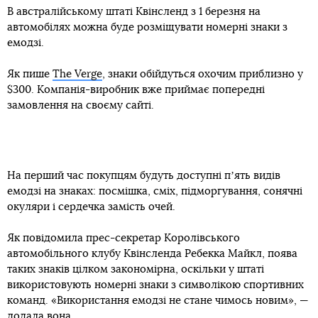
В австралійському штаті Квінсленд з 1 березня на
автомобілях можна буде розміщувати номерні знаки з
емодзі.
Як пише
The Verge
, знаки обійдуться охочим приблизно у
$300. Компанія-виробник вже приймає попередні
замовлення на своєму сайті.
На перший час покупцям будуть доступні пʼять видів
емодзі на знаках: посмішка, сміх, підморгування, сонячні
окуляри і сердечка замість очей.
Як повідомила прес-секретар Королівського
автомобільного клубу Квінсленда Ребекка Майкл, поява
таких знаків цілком закономірна, оскільки у штаті
використовують номерні знаки з символікою спортивних
команд. «Використання емодзі не стане чимось новим», —
додала вона.