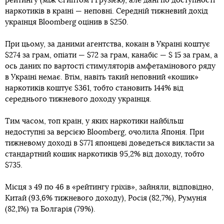
рейтингу (між Єгиптом і Грузією), але дані по доступності
наркотиків в країні — неповні. Середній тижневий дохід
українця Bloomberg оцінив в $250.
При цьому, за даними агентства, кокаїн в Україні коштує
$274 за грам, опіати — $72 за грам, канабіс — $ 15 за грам, а
ось даних по вартості стимуляторів амфетамінового ряду
в Україні немає. Втім, навіть такий неповний «кошик»
наркотиків коштує $361, тобто становить 144% від
середнього тижневого доходу українця.
Тим часом, топ країн, у яких наркотики найбільш
недоступні за версією Bloomberg, очолила Японія. При
тижневому доході в $771 японцеві доведеться викласти за
стандартний кошик наркотиків 95,2% від доходу, тобто
$735.
Місця з 49 по 46 в «рейтингу гріхів», зайняли, відповідно,
Китай (93,6% тижневого доходу), Росія (82,7%), Румунія
(82,1%) та Болгарія (79%).