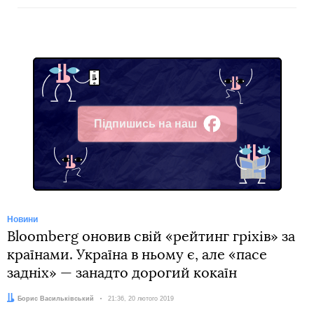
Підпишись на наш
Facebook
Новини
Bloomberg оновив свій «рейтинг гріхів» за
країнами. Україна в ньому є, але «пасе
задніх» — занадто дорогий кокаїн
Автор:
Борис Васильківський
Дата:
21:36, 20 лютого 2019