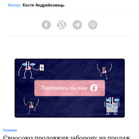
Автор:
Костя Андрейковець
Facebook
Twitter
Telegram
Viber
Підпишись на наш
Facebook
Новини
Євросоюз продовжив заборону на продаж