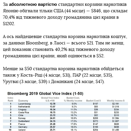
абсолютною вартістю
За
стандартної корзини наркотиків
Японію обігнали тільки США (44 місце) — $846, що складає
70,4% від тижневого доходу громадянина цієї країни в
$1202.
А ось найдешевше стандартна корзина наркотиків коштує,
за даними Bloomberg, в Лаосі — всього $21. Тим не менш,
цей показник становить 40,2% від тижневого доходу
громадянина цієї країни, який оцінюється в $52.
Менше за $50 стандартна корзина наркотиків обійдеться
також у Коста-Ріці (4 місце, $31), ПАР (22 місце, $35),
Уругваї (3 місце, $39) і Домінікані (24 місце, $47).