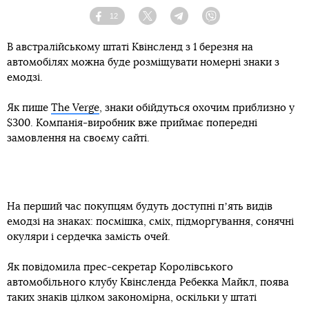
12
Facebook
Twitter
Telegram
Viber
В австралійському штаті Квінсленд з 1 березня на
автомобілях можна буде розміщувати номерні знаки з
емодзі.
Як пише
The Verge
, знаки обійдуться охочим приблизно у
$300. Компанія-виробник вже приймає попередні
замовлення на своєму сайті.
На перший час покупцям будуть доступні пʼять видів
емодзі на знаках: посмішка, сміх, підморгування, сонячні
окуляри і сердечка замість очей.
Як повідомила прес-секретар Королівського
автомобільного клубу Квінсленда Ребекка Майкл, поява
таких знаків цілком закономірна, оскільки у штаті