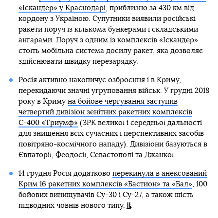
«Іскандер» у Краснодарі
, приблизно за 430 км від
кордону з Україною. Супутники виявили російські
ракети поруч із кількома бункерами і складськими
ангарами. Поруч з одним із комплексів «Іскандер»
стоїть мобільна система досилу ракет, яка дозволяє
здійснювати швидку перезарядку.
Росія активно накопичує озброєння і в Криму,
перекидаючи значні угруповання військ. У грудні 2018
року в Криму
на бойове чергування заступив
четвертий дивізіон зенітних ракетних комплексів
С-400 «Триумф»
(ЗРК великої і середньої дальності
для знищення всіх сучасних і перспективних засобів
повітряно-космічного нападу). Дивізіони базуються в
Євпаторії, Феодосії, Севастополі та Джанкої.
14 грудня Росія додатково
перекинула в анексований
Крим 16 ракетних комплексів «Бастион» та «Бал»
, 100
бойових винищувачів Су-30 і Су-27, а також шість
підводних човнів нового типу.