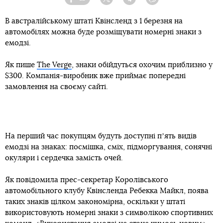
Facebook
Twitter
Telegram
Viber
В австралійському штаті Квінсленд з 1 березня на
автомобілях можна буде розміщувати номерні знаки з
емодзі.
Як пише
The Verge
, знаки обійдуться охочим приблизно у
$300. Компанія-виробник вже приймає попередні
замовлення на своєму сайті.
На перший час покупцям будуть доступні пʼять видів
емодзі на знаках: посмішка, сміх, підморгування, сонячні
окуляри і сердечка замість очей.
Як повідомила прес-секретар Королівського
автомобільного клубу Квінсленда Ребекка Майкл, поява
таких знаків цілком закономірна, оскільки у штаті
використовують номерні знаки з символікою спортивних