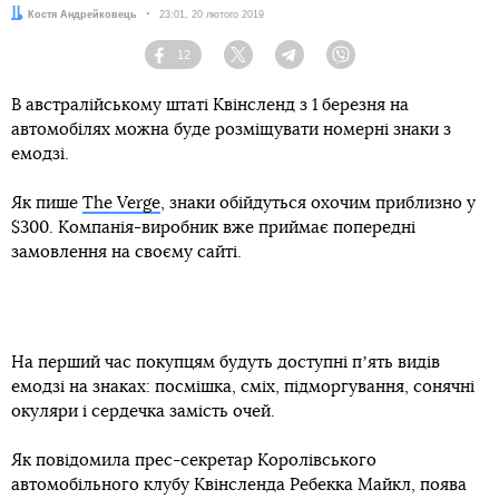
Автор:
Костя Андрейковець
Дата:
23:01, 20 лютого 2019
12
Facebook
Twitter
Telegram
Viber
В австралійському штаті Квінсленд з 1 березня на
автомобілях можна буде розміщувати номерні знаки з
емодзі.
Як пише
The Verge
, знаки обійдуться охочим приблизно у
$300. Компанія-виробник вже приймає попередні
замовлення на своєму сайті.
На перший час покупцям будуть доступні пʼять видів
емодзі на знаках: посмішка, сміх, підморгування, сонячні
окуляри і сердечка замість очей.
Як повідомила прес-секретар Королівського
автомобільного клубу Квінсленда Ребекка Майкл, поява