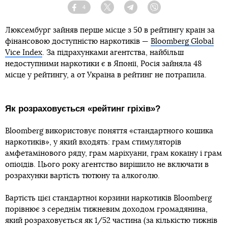
4
Facebook
Twitter
Telegram
Viber
Люксембург зайняв перше місце з 50 в рейтингу країн за
фінансовою доступністю наркотиків —
Bloomberg Global
Vice Index
. За підрахунками агентства, найбільш
недоступними наркотики є в Японії, Росія зайняла 48
місце у рейтингу, а от Україна в рейтинг не потрапила.
Як розраховується «рейтинг гріхів»?
Bloomberg використовує поняття «стандартного кошика
наркотиків», у який входять: грам стимуляторів
амфетамінового ряду, грам маріхуани, грам кокаїну і грам
опіоїдів. Цього року агентство вирішило не включати в
розрахунки вартість тютюну та алкоголю.
Вартість цієї стандартної корзини наркотиків Bloomberg
порівнює з середнім тижневим доходом громадянина,
який розраховується як 1/52 частина (за кількістю тижнів