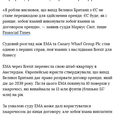
«Я роблю висновок, що вихід Великої Британії з ЄС не
стане перешкодою для здійснення оренди. ЄС буде, як і
раніше, зобовʼязаний виконувати зобовʼязання за
договором оренди», — заявив суддя Маркус Сміт, пише
Financial Times
.
Судовий розгляд між EMA та Canary Wharf Group Plc став
одною з перших справ, повʼязаних з наслідками Brexit для
бізнесу.
EMA через Brexit перенесла свою штаб-квартиру в
Амстердам. Європейські юристи стверджували, що вихід
Великої Британії дає право розірвати договір оренди, який
діє до 2039 року. Після цього EMA покинула 10 поверхів у
хмарочосі, які винаймала за 13 млн фунтів (близько $17
млн) на рік.
За ухвалою суду EMA може далі користуватися
хмарочосом до кінця договору, але зобовʼязана виплатити