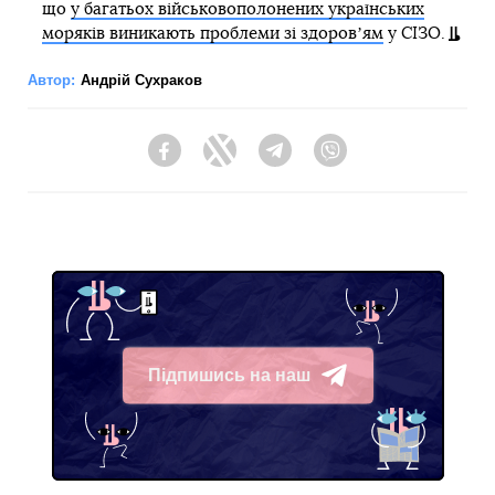
що
у багатьох військовополонених українських
моряків виникають проблеми зі здоровʼям
у СІЗО.
Автор:
Андрій Сухраков
Facebook
Twitter
Telegram
Viber
Підпишись на наш
Telegram