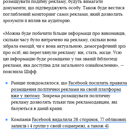
розміщувати подібну рекламу, будуть вимагати
документи, що підтверджують особу. Також буде вестися
поглиблений моніторинг самої реклами, який дозволить
зрозуміти її вплив на аудиторію.
«Можна буде побачити більше інформації про виконавців,
скільки часу було витрачено на рекламу, скільки вона
зібрала емоцій, чи є вона актуальною, демографічний зріз
про осіб, які переглянули рекламу: вік, стать, місце. Усю
цю інформацію буде розміщено у так званій бібліотеці
реклами, яка доступна для загального ознайомлення», —
пояснила Шіфф.
Раніше повідомлялося, що
Facebook посилить правила
розміщення політичної реклами на своїй платформі
вже у лютому
. Зокрема розміщувати політичну
рекламу дозволять тільки тим рекламодавцям, які
базуються в даній країні.
Компанія
Facebook видалила 26 сторінок, 77 облікових
записів і 4 групи у своїй соцмережі, а також 41