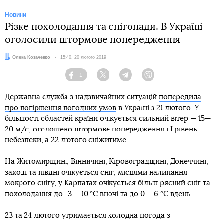
Новини
Різке похолодання та снігопади. В Україні
оголосили штормове попередження
Автор:
Олена Козаченко
Дата:
15:40, 20 лютого 2019
1
Facebook
Twitter
Telegram
Viber
Державна служба з надзвичайних ситуацій
попередила
про погіршення погодних умов
в Україні з 21 лютого. У
більшості областей країни очікується сильний вітер — 15—
20 м/с, оголошено штормове попередження і І рівень
небезпеки, а 22 лютого сніжитиме.
На Житомирщині, Вінничині, Кіровоградщині, Донеччині,
заході та півдні очікується сніг, місцями налипання
мокрого снігу, у Карпатах очікується більш рясний сніг та
похолодання до -3...-10 °С вночі та до 0...-6 °С вдень.
23 та 24 лютого утримається холодна погода з