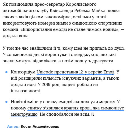
Як повідомила прес-секретар Королівського
автомобільного клубу Квінсленда Ребекка Майкл, поява
таких знаків цілком закономірна, оскільки у штаті
використовують номерні знаки з символікою спортивних
команд. «Використання емодзі не стане чимось новим», —
додала вона.
У той же час знайшлися й ті, кому ідея не припала до душі.
У соцмережах деякі користувачі стверджують, що такі
знаки можуть відволікати, а потім почнуть дратувати.
Консорціум
Unicode представив 12-у версію Emoji
. У
ній розширили кількість існуючих варіантів, а також
додали нові. У 2019 році акцент робили на
інклюзивності.
Новітні зміни у списку емодзі сколихнули мережу. У
новому
списку зʼявилася крапля крові, яка символізує
менструацію
. Це сподобалося не всім.
Автор:
Костя Андрейковець