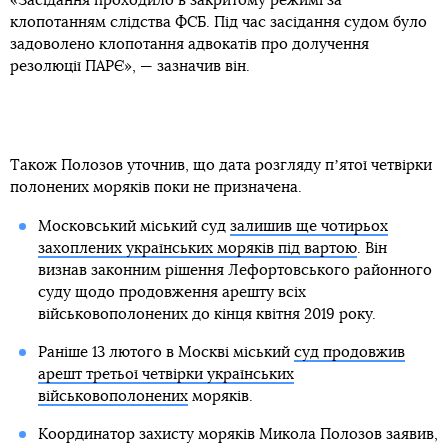
«Засідання проходило в закритому режимі за
клопотанням слідства ФСБ. Під час засідання судом було
задоволено клопотання адвокатів про долучення
резолюції ПАРЄ», — зазначив він.
Також Полозов уточнив, що дата розгляду пʼятої четвірки
полонених моряків поки не призначена.
Московський міський суд
залишив ще чотирьох
захоплених українських моряків під вартою
. Він
визнав законним рішення Лефортовського районного
суду щодо продовження арешту всіх
військовополонених до кінця квітня 2019 року.
Раніше 13 лютого в Москві міський
суд продовжив
арешт третьої четвірки українських
військовополонених
моряків.
Координатор захисту моряків Микола Полозов заявив,