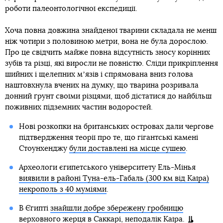
роботи палеонтологічної експедиції.
Хоча повна довжина знайденої тварини складала не менш
ніж чотири з половиною метри, вона не була дорослою.
Про це свідчить майже повна відсутність зносу корінних
зубів та різці, які виросли не повністю. Сліди прикріплення
шийних і щелепних мʼязів і спрямована вниз голова
наштовхнула вчених на думку, що тварина розривала
донний ґрунт своїми різцями, щоб дістатися до найбільш
поживних підземних частин водоростей.
Нові розкопки на британських островах дали чергове
підтвердження теорії про те, що гігантські камені
Стоунхенджу
були доставлені на місце сушею
.
Археологи єгипетського університету Ель-Мінья
виявили в районі Туна-ель-Габаль (300 км від Каїра)
некрополь з 40 муміями
.
В Єгипті
знайшли добре збережену гробницю
верховного жерця в Саккарі
, неподалік Каїра.