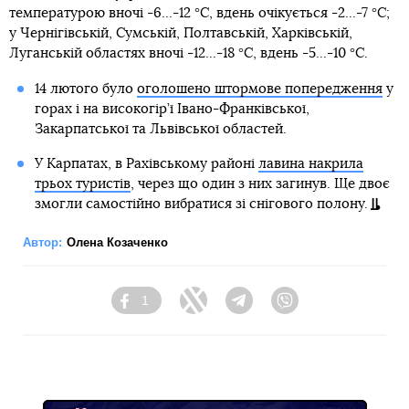
температурою вночі -6...-12 °С, вдень очікується -2...-7 °С;
у Чернігівській, Сумській, Полтавській, Харківській,
Луганській областях вночі -12...-18 °С, вдень -5...-10 °С.
14 лютого було
оголошено штормове попередження
у
горах і на високогір’ї Івано-Франківської,
Закарпатської та Львівської областей.
У Карпатах, в Рахівському районі
лавина накрила
трьох туристів
, через що один з них загинув. Ще двоє
змогли самостійно вибратися зі снігового полону.
Автор:
Олена Козаченко
1
Facebook
Twitter
Telegram
Viber