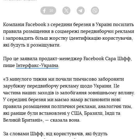
10
Facebook
Twitter
Telegram
Viber
Компанія Facebook з середини березня в Україні посилить
правила розміщення в соцмережі передвиборчої реклами
і запровадить більш жорстку ідентифікацію користувачів,
які будуть її розміщувати.
Про це заявила продакт-менеджер Facebook Сара Шіфф,
пише
Інтерфакс-Україна
.
«З минулого тижня ми почали тимчасово забороняти
зарубіжну передвиборчу рекламу щодо України. Це
частина наших заходів із запобігання зовнішньому впливу.
У середині березня ми маємо намір встановити нові
правила розміщення політичної реклами, аналогічні тим,
які раніше були встановлені у США, Бразилії, Індії та
Великій Британії», — сказала вона.
За словами Шіфф, від користувачів, які будуть