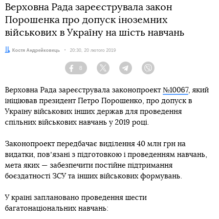
Верховна Рада зареєструвала закон
Порошенка про допуск іноземних
військових в Україну на шість навчань
Автор:
Костя Андрейковець
Дата:
20:30, 20 лютого 2019
8
Facebook
Twitter
Telegram
Viber
Верховна Рада зареєструвала законопроект
№10067
, який
ініціював президент Петро Порошенко, про допуск в
Україну військових інших держав для проведення
спільних військових навчань у 2019 році.
Законопроект передбачає виділення 40 млн грн на
видатки, повʼязані з підготовкою і проведенням навчань,
мета яких — забезпечити постійне підтримання
боєздатності ЗСУ та інших військових формувань.
У країні заплановано проведення шести
багатонаціональних навчань: