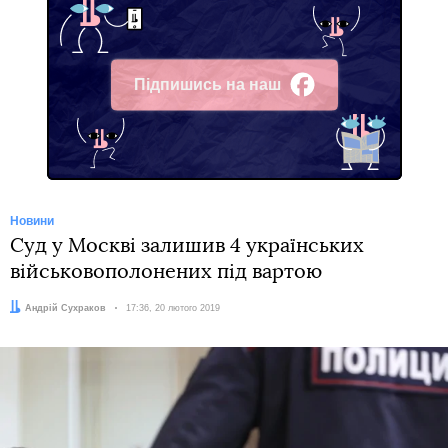
Підпишись на наш
Facebook
Новини
Суд у Москві залишив 4 українських
військовополонених під вартою
Автор:
Андрій Сухраков
Дата:
17:36, 20 лютого 2019