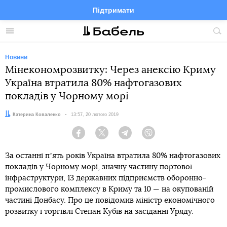
Підтримати
Facebook
Telegram
Twitter
Instagram
Меню
По
по
сай
Новини
Мінекономрозвитку: Через анексію Криму
Україна втратила 80% нафтогазових
покладів у Чорному морі
Автор:
Катерина Коваленко
Дата:
13:57, 20 лютого 2019
Facebook
Twitter
Telegram
Viber
За останні пʼять років Україна втратила 80% нафтогазових
покладів у Чорному морі, значну частину портової
інфраструктури, 13 державних підприємств оборонно-
промислового комплексу в Криму та 10 — на окупованій
частині Донбасу. Про це повідомив міністр економічного
розвитку і торгівлі Степан Кубів на засіданні Уряду.