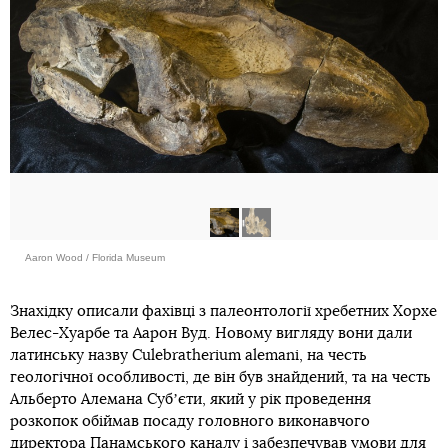
Aaron Wood / Florida Museum
Знахідку описали фахівці з палеонтології хребетних Хорхе
Велес-Хуарбе та Аарон Вуд. Новому вигляду вони дали
латинську назву Culebratherium alemani, на честь
геологічної особливості, де він був знайдений, та на честь
Альберто Алемана Субʼєти, який у рік проведення
розкопок обіймав посаду головного виконавчого
директора Панамського каналу і забезпечував умови для