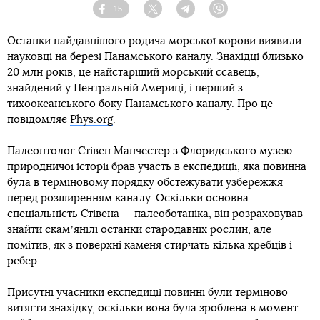
15
Facebook
Twitter
Telegram
Viber
Останки найдавнішого родича морської корови виявили
науковці на березі Панамського каналу. Знахідці близько
20 млн років, це найстаріший морський ссавець,
знайдений у Центральній Америці, і перший з
тихоокеанського боку Панамського каналу. Про це
повідомляє
Phys.org
.
Палеонтолог Стівен Манчестер з Флоридського музею
природничої історії брав участь в експедиції, яка повинна
була в терміновому порядку обстежувати узбережжя
перед розширенням каналу. Оскільки основна
спеціальність Стівена — палеоботаніка, він розраховував
знайти скамʼянілі останки стародавніх рослин, але
помітив, як з поверхні каменя стирчать кілька хребців і
ребер.
Присутні учасники експедиції повинні були терміново
витягти знахідку, оскільки вона була зроблена в момент