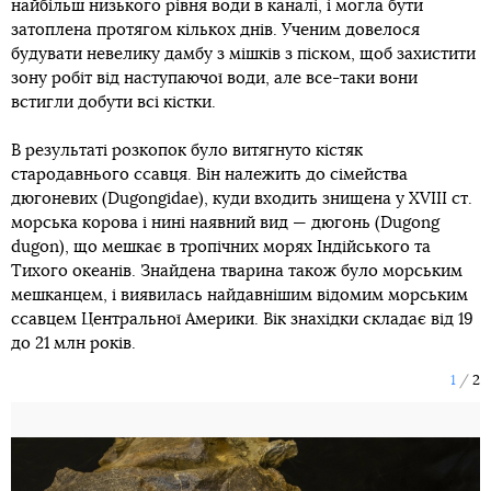
найбільш низького рівня води в каналі, і могла бути
затоплена протягом кількох днів. Ученим довелося
будувати невелику дамбу з мішків з піском, щоб захистити
зону робіт від наступаючої води, але все-таки вони
встигли добути всі кістки.
В результаті розкопок було витягнуто кістяк
стародавнього ссавця. Він належить до сімейства
дюгоневих (Dugongidae), куди входить знищена у XVIII ст.
морська корова і нині наявний вид — дюгонь (Dugong
dugon), що мешкає в тропічних морях Індійського та
Тихого океанів. Знайдена тварина також було морським
мешканцем, і виявилась найдавнішим відомим морським
ссавцем Центральної Америки. Вік знахідки складає від 19
до 21 млн років.
1
2