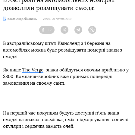
В Австралії на автомобільних номерах
дозволили розміщувати емодзі
Автор:
Костя Андрейковець
Дата:
23:01, 20 лютого 2019
12
Facebook
Twitter
Telegram
Viber
В австралійському штаті Квінсленд з 1 березня на
автомобілях можна буде розміщувати номерні знаки з
емодзі.
Як пише
The Verge
, знаки обійдуться охочим приблизно у
$300. Компанія-виробник вже приймає попередні
замовлення на своєму сайті.
На перший час покупцям будуть доступні пʼять видів
емодзі на знаках: посмішка, сміх, підморгування, сонячні
окуляри і сердечка замість очей.