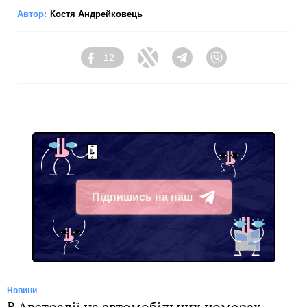
Автор:
Костя Андрейковець
12
Facebook
Twitter
Telegram
Viber
Підпишись на наш
Telegram
Новини