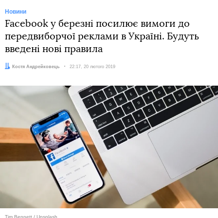
Новини
Facebook у березні посилює вимоги до
передвиборчої реклами в Україні. Будуть
введені нові правила
Автор:
Костя Андрейковець
Дата:
22:17, 20 лютого 2019
Tim Bennett / Unsplash