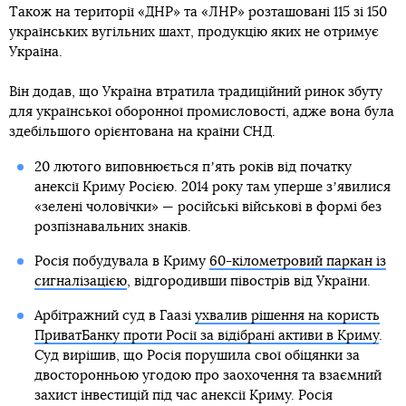
Також на території «ДНР» та «ЛНР» розташовані 115 зі 150
українських вугільних шахт, продукцію яких не отримує
Україна.
Він додав, що Україна втратила традиційний ринок збуту
для української оборонної промисловості, адже вона була
здебільшого орієнтована на країни СНД.
20 лютого виповнюється пʼять років від початку
анексії Криму Росією. 2014 року там уперше зʼявилися
«зелені чоловічки» — російські військові в формі без
розпізнавальних знаків.
Росія побудувала в Криму
60-кілометровий паркан із
сигналізацією
, відгородивши півострів від України.
Арбітражний суд в Гаазі
ухвалив рішення на користь
ПриватБанку проти Росії за відібрані активи в Криму
.
Суд вирішив, що Росія порушила свої обіцянки за
двосторонньою угодою про заохочення та взаємний
захист інвестицій під час анексії Криму. Росія