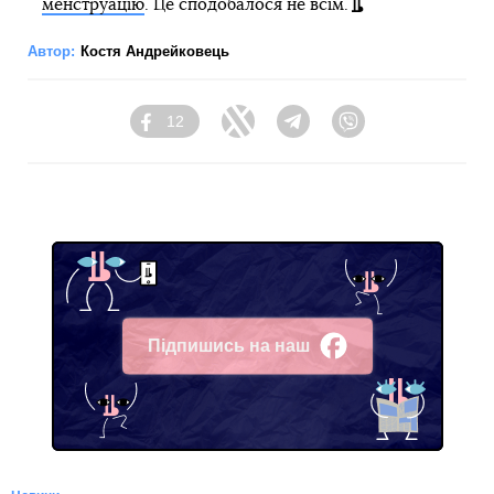
менструацію
. Це сподобалося не всім.
Автор:
Костя Андрейковець
12
Facebook
Twitter
Telegram
Viber
Підпишись на наш
Facebook