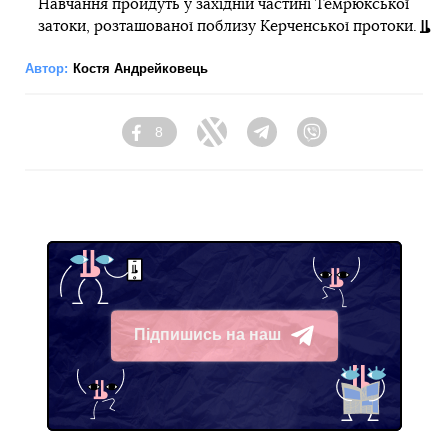
Навчання пройдуть у західній частині Темрюкської
затоки, розташованої поблизу Керченської протоки.
Автор:
Костя Андрейковець
8
Facebook
Twitter
Telegram
Viber
Підпишись на наш
Telegram