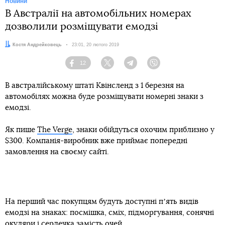
Новини
В Австралії на автомобільних номерах
дозволили розміщувати емодзі
Автор:
Костя Андрейковець
Дата:
23:01, 20 лютого 2019
12
Facebook
Twitter
Telegram
Viber
В австралійському штаті Квінсленд з 1 березня на
автомобілях можна буде розміщувати номерні знаки з
емодзі.
Як пише
The Verge
, знаки обійдуться охочим приблизно у
$300. Компанія-виробник вже приймає попередні
замовлення на своєму сайті.
На перший час покупцям будуть доступні пʼять видів
емодзі на знаках: посмішка, сміх, підморгування, сонячні
окуляри і сердечка замість очей.