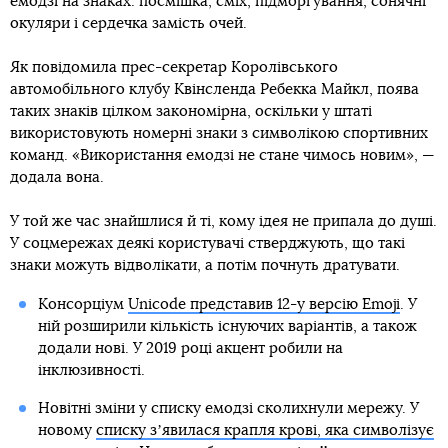
емодзі на знаках: посмішка, сміх, підморгування, сонячні
окуляри і сердечка замість очей.
Як повідомила прес-секретар Королівського
автомобільного клубу Квінсленда Ребекка Майкл, поява
таких знаків цілком закономірна, оскільки у штаті
використовують номерні знаки з символікою спортивних
команд. «Використання емодзі не стане чимось новим», —
додала вона.
У той же час знайшлися й ті, кому ідея не припала до душі.
У соцмережах деякі користувачі стверджують, що такі
знаки можуть відволікати, а потім почнуть дратувати.
Консорціум
Unicode представив 12-у версію Emoji
. У
ній розширили кількість існуючих варіантів, а також
додали нові. У 2019 році акцент робили на
інклюзивності.
Новітні зміни у списку емодзі сколихнули мережу. У
новому
списку зʼявилася крапля крові, яка символізує