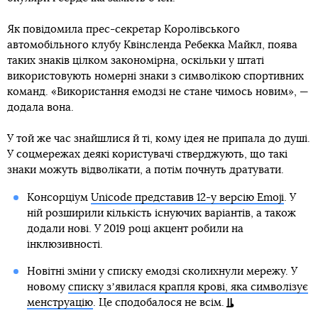
Як повідомила прес-секретар Королівського
автомобільного клубу Квінсленда Ребекка Майкл, поява
таких знаків цілком закономірна, оскільки у штаті
використовують номерні знаки з символікою спортивних
команд. «Використання емодзі не стане чимось новим», —
додала вона.
У той же час знайшлися й ті, кому ідея не припала до душі.
У соцмережах деякі користувачі стверджують, що такі
знаки можуть відволікати, а потім почнуть дратувати.
Консорціум
Unicode представив 12-у версію Emoji
. У
ній розширили кількість існуючих варіантів, а також
додали нові. У 2019 році акцент робили на
інклюзивності.
Новітні зміни у списку емодзі сколихнули мережу. У
новому
списку зʼявилася крапля крові, яка символізує
менструацію
. Це сподобалося не всім.