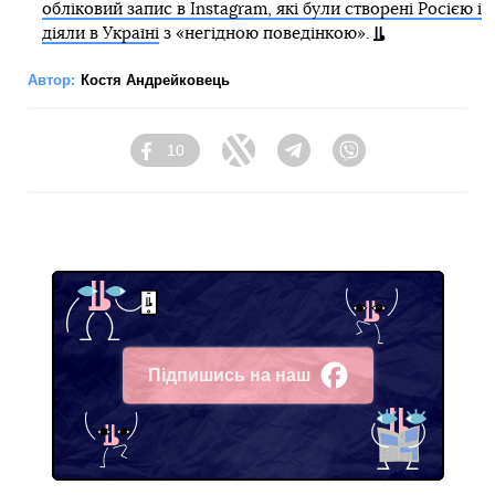
обліковий запис в Instagram, які були створені Росією і
діяли в Україні
з «негідною поведінкою».
Автор:
Костя Андрейковець
10
Facebook
Twitter
Telegram
Viber
Підпишись на наш
Facebook