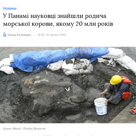
Новини
У Панамі науковці знайшли родича
морської корови, якому 20 млн років
Автор:
Олена Козаченко
Дата:
19:05, 20 лютого 2019
Aaron Wood / Florida Museum