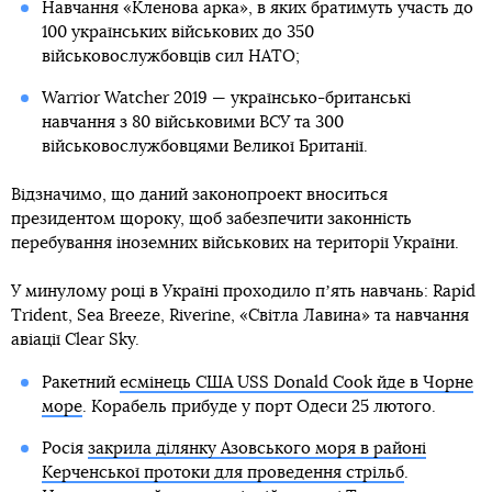
Навчання «Кленова арка», в яких братимуть участь до
100 українських військових до 350
військовослужбовців сил НАТО;
Warrior Watcher 2019 — українсько-британські
навчання з 80 військовими ВСУ та 300
військовослужбовцями Великої Британії.
Відзначимо, що даний законопроект вноситься
президентом щороку, щоб забезпечити законність
перебування іноземних військових на території України.
У минулому році в Україні проходило пʼять навчань: Rapid
Trident, Sea Breeze, Riverine, «Світла Лавина» та навчання
авіації Clear Sky.
Ракетний
есмінець США USS Donald Cook йде в Чорне
море
. Корабель прибуде у порт Одеси 25 лютого.
Росія
закрила ділянку Азовського моря в районі
Керченської протоки для проведення стрільб
.