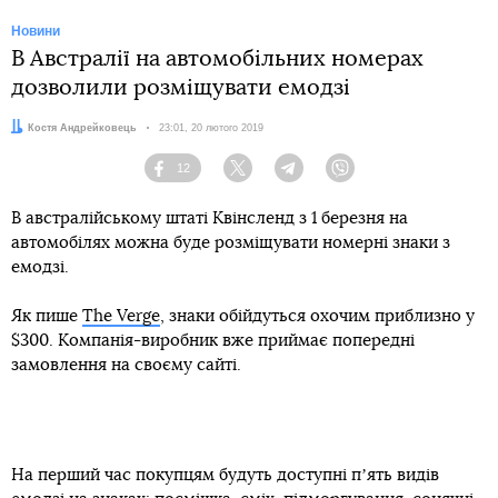
Новини
В Австралії на автомобільних номерах
дозволили розміщувати емодзі
Автор:
Костя Андрейковець
Дата:
23:01, 20 лютого 2019
12
Facebook
Twitter
Telegram
Viber
В австралійському штаті Квінсленд з 1 березня на
автомобілях можна буде розміщувати номерні знаки з
емодзі.
Як пише
The Verge
, знаки обійдуться охочим приблизно у
$300. Компанія-виробник вже приймає попередні
замовлення на своєму сайті.
На перший час покупцям будуть доступні пʼять видів