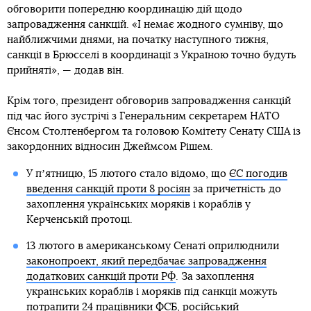
обговорити попередню координацію дій щодо
запровадження санкцій. «І немає жодного сумніву, що
найближчими днями, на початку наступного тижня,
санкції в Брюсселі в координації з Україною точно будуть
прийняті», — додав він.
Крім того, президент обговорив запровадження санкцій
під час його зустрічі з Генеральним секретарем НАТО
Єнсом Столтенбергом та головою Комітету Сенату США із
закордонних відносин Джеймсом Рішем.
У пʼятницю, 15 лютого стало відомо, що
ЄС погодив
введення санкцій проти 8 росіян
за причетність до
захоплення українських моряків і кораблів у
Керченській протоці.
13 лютого в американському Сенаті оприлюднили
законопроект, який передбачає запровадження
додаткових санкцій проти РФ
. За захоплення
українських кораблів і моряків під санкції можуть
потрапити 24 працівники ФСБ, російський