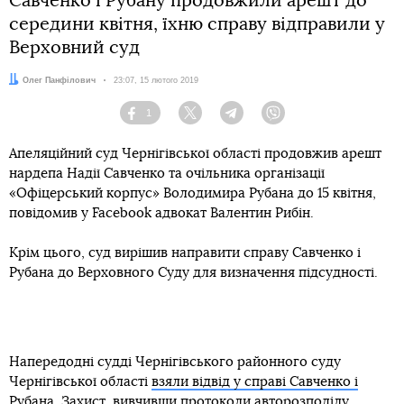
Савченко і Рубану продовжили арешт до
середини квітня, їхню справу відправили у
Верховний суд
Автор:
Олег Панфілович
Дата:
23:07, 15 лютого 2019
1
Facebook
Twitter
Telegram
Viber
Апеляційний суд Чернігівської області продовжив арешт
нардепа Надії Савченко та очільника організації
«Офіцерський корпус» Володимира Рубана до 15 квітня,
повідомив у Facebook адвокат Валентин Рибін.
Крім цього, суд вирішив направити справу Савченко і
Рубана до Верховного Суду для визначення підсудності.
Напередодні судді Чернігівського районного суду
Чернігівської області
взяли відвід у справі Савченко і
Рубана
. Захист, вивчивши протоколи авторозподілу