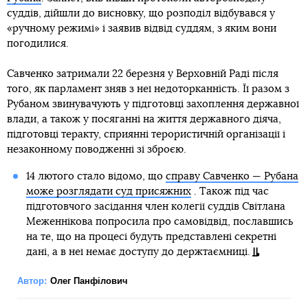
суддів, дійшли до висновку, що розподіл відбувався у
«ручному режимі» і заявив відвід суддям, з яким вони
погодилися.
Савченко затримали 22 березня у Верховній Раді після
того, як парламент зняв з неї недоторканність. Її разом з
Рубаном звинувачують у підготовці захоплення державної
влади, а також у посяганні на життя державного діяча,
підготовці теракту, сприянні терористичній організації і
незаконному поводженні зі зброєю.
14 лютого стало відомо, що
справу Савченко — Рубана
може розглядати суд присяжних
. Також під час
підготовчого засідання член колегії суддів Світлана
Меженнікова попросила про самовідвід, пославшись
на те, що на процесі будуть представлені секретні
дані, а в неї немає доступу до держтаємниці.
Автор:
Олег Панфілович