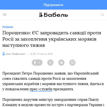
Підтримати
Facebook
Telegram
Twitter
Instagram
Меню
По
по
сай
Новини
Порошенко: ЄС запровадить санкції проти
Росії за захоплення українських моряків
наступного тижня
Автор:
Олег Панфілович
Дата:
22:29, 15 лютого 2019
2
Facebook
Twitter
Telegram
Viber
Президент Петро Порошенко заявив, що Європейський
союз схвалить санкції проти Росії за захоплення
українських кораблів і моряків наступного тижня, йдеться
у повідомленні
прес-служби
президента.
Порошенко доручив міністру закордонних справ Павлу
Клімкіну в неділю провести зустріч з партнерами України і