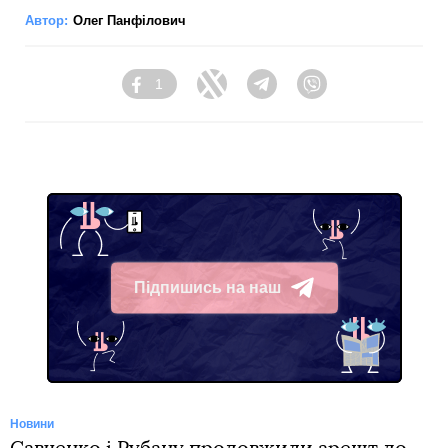
Автор:
Олег Панфілович
1
Facebook
Twitter
Telegram
Viber
Підпишись на наш
Telegram
Новини