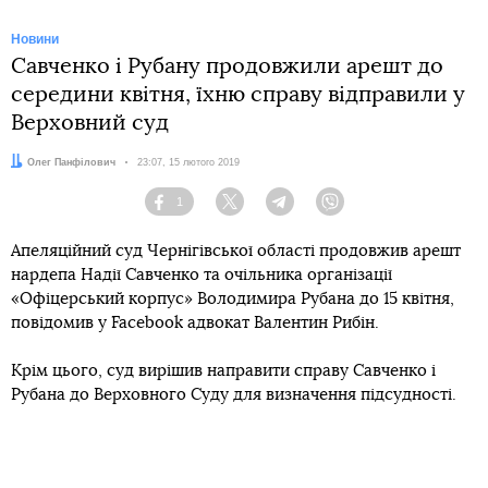
Новини
Савченко і Рубану продовжили арешт до
середини квітня, їхню справу відправили у
Верховний суд
Автор:
Олег Панфілович
Дата:
23:07, 15 лютого 2019
1
Facebook
Twitter
Telegram
Viber
Апеляційний суд Чернігівської області продовжив арешт
нардепа Надії Савченко та очільника організації
«Офіцерський корпус» Володимира Рубана до 15 квітня,
повідомив у Facebook адвокат Валентин Рибін.
Крім цього, суд вирішив направити справу Савченко і
Рубана до Верховного Суду для визначення підсудності.