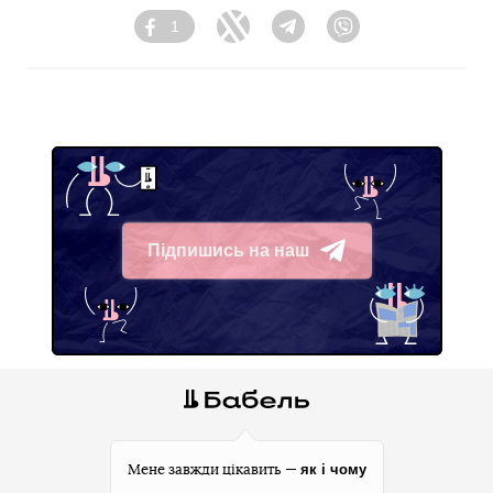
1
Facebook
Twitter
Telegram
Viber
Підпишись на наш
Telegram
як і чому
Мене завжди цікавить —