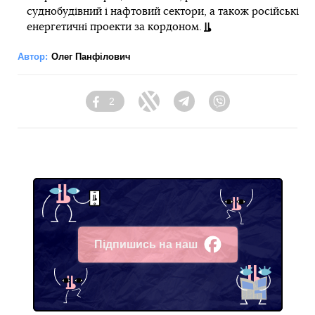
суднобудівний і нафтовий сектори, а також російські
енергетичні проекти за кордоном.
Автор:
Олег Панфілович
2
Facebook
Twitter
Telegram
Viber
Підпишись на наш
Facebook