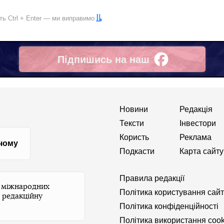
іть
Ctrl
+
Enter
— ми виправимо
Підпишись на наш
Facebook
Новини
Редакція
Тексти
Інвестори
Користь
Реклама
 чому
Подкасти
Карта сайту
Правила редакції
и міжнародних
Політика користування сай
 редакційну
Політика конфіденційності
Політика використання cook