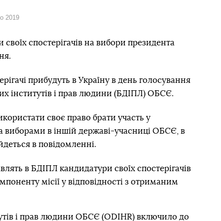
го 2019
и своїх спостерігачів на вибори президента
ня.
терігачі прибудуть в Україну в день голосування
х інститутів і прав людини (БДІПЛ) ОБСЄ.
икористати своє право брати участь у
 виборами в іншій державі-учасниці ОБСЄ, в
йдеться в повідомленні.
авлять в БДІПЛ кандидатури своїх спостерігачів
мпоненту місії у відповідності з отриманим
утів і прав людини ОБСЄ (ODIHR)
включило до