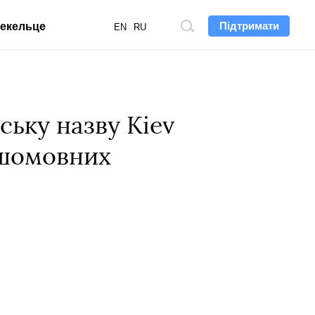
Підтримати
екельце
Пошук
EN
RU
по
сайту
ську назву Kiev
іншомовних