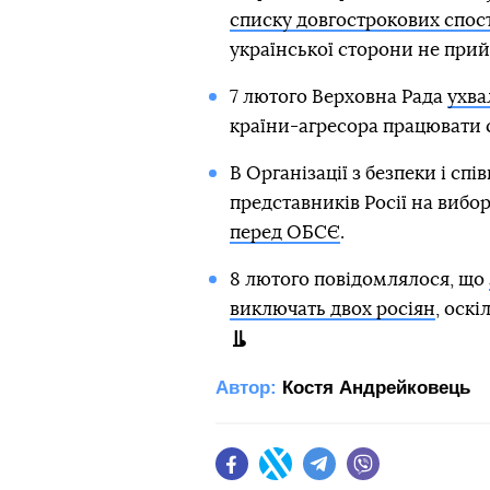
списку довгострокових спост
української сторони не прий
7 лютого Верховна Рада
ухва
країни-агресора працювати 
В Організації з безпеки і сп
представників Росії на вибор
перед ОБСЄ
.
8 лютого повідомлялося, що
виключать двох росіян
, оск
Автор:
Костя Андрейковець
Facebook
Twitter
Telegram
Viber