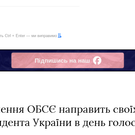
іть
Ctrl
+
Enter
— ми виправимо
Підпишись на наш
Facebook
ення ОБСЄ направить своїх
дента України в день голо