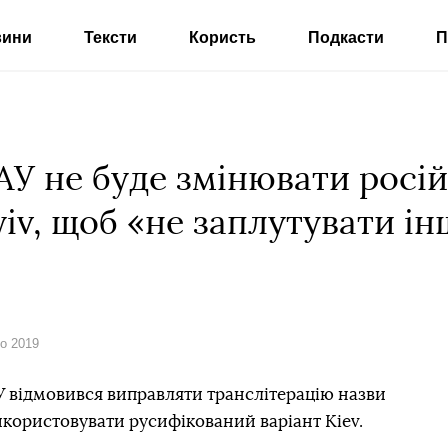
вини
Тексти
Користь
Подкасти
П
У не буде змінювати росій
yiv, щоб «не заплутувати 
го 2019
У відмовився виправляти транслітерацію назви
икористовувати русифікований варіант Kiev.