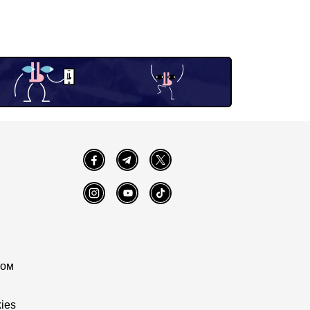
Facebook
Telegram
Twitter
Instagram
YouTube
TikTok
том
ies