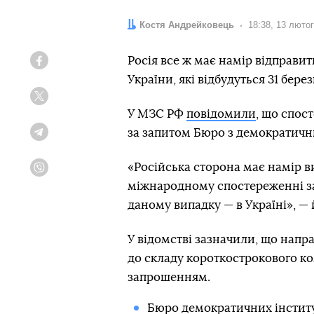
Автор:
Костя Андрейковець
Дата:
18:38, 13 люто
Росія все ж має намір відправит
Facebook
України, які відбудуться 31 берез
Twitter
У МЗС РФ
повідомили
, що спос
за запитом Бюро з демократични
Telegram
«Російська сторона має намір в
Viber
міжнародному спостереженні за
даному випадку — в Україні», — 
У відомстві зазначили, що напр
до складу короткострокового ко
запрошенням.
Бюро демократичних інстит