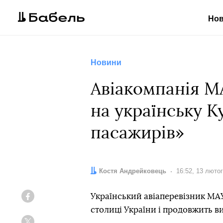
Но
Новини
Авіакомпанія МА
на українську K
пасажирів»
Автор:
Костя Андрейковець
Дата:
16:52, 13 люто
Український авіаперевізник МА
Facebook
столиці України і продовжить в