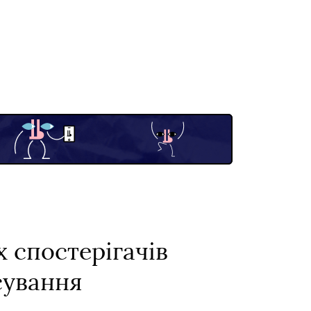
 спостерігачів
сування