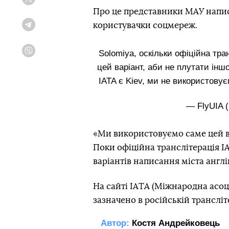
Twitter
Про це представники МАУ написа
користувачки соцмереж.
Telegram
Solomiya, оскільки офіційна тра
Viber
цей варіант, аби не плутати інш
IATA є Kiev, ми не використовує
— FlyUIA 
«Ми використовуємо саме цей в
Поки офіційна транслітерація
I
варіантів написання міста англ
На сайті IATA (Міжнародна асоц
зазначено в російській трансліте
Автор:
Костя Андрейковець