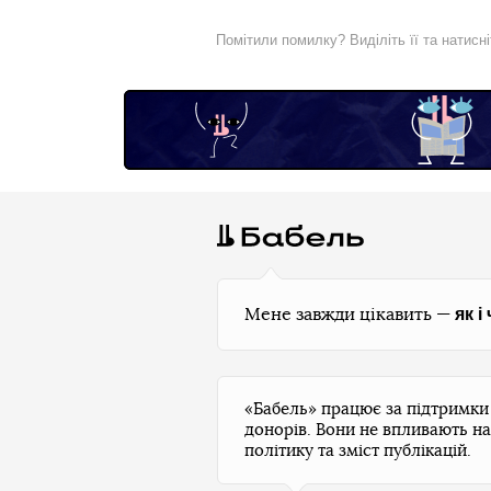
Помітили помилку? Виділіть її та натисн
як і
Мене завжди цікавить —
«Бабель» працює за підтримк
донорів. Вони не впливають на
політику та зміст публікацій.