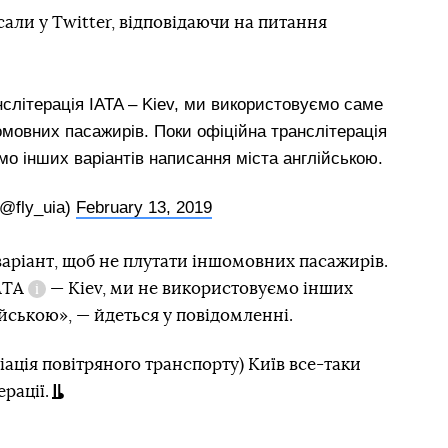
ли у Twitter, відповідаючи на питання
нслітерація IATA – Kiev, ми використовуємо саме
омовних пасажирів. Поки офіційна транслітерація
мо інших варіантів написання міста англійською.
(@fly_uia)
February 13, 2019
аріант, щоб не плутати іншомовних пасажирів.
ATA
— Kiev, ми не використовуємо інших
Довідка
ійською», — йдеться у повідомленні.
іація повітряного транспорту) Київ все-таки
рації.