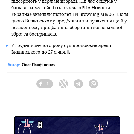
підозрюють у державній зраді. Під час обшуків у
банківському сейфі головреда «РИА Новости
Украина» знайшли пістолет FN Browning M1906. Після
цього Вишинському предʼявили звинувачення ще й у
незаконному придбанні та зберіганні вогнепальної
зброї та боєприпасів.
У грудні минулого року суд продовжив арешт
Вишинського до 27 січня.
Автор:
Олег Панфілович
1
Facebook
Twitter
Telegram
Viber