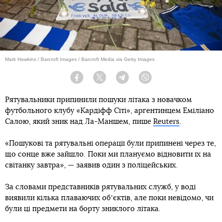
Mark Hawkins / Barcroft Images / Barcroft Media via Getty Images
Facebook
Twitter
Telegram
Viber
Рятувальники припинили пошуки літака з новачком
футбольного клубу «Кардіфф Сіті», аргентинцем Еміліано
Салою, який зник над Ла-Маншем, пише
Reuters
.
«Пошукові та рятувальні операції були припинені через те,
що сонце вже зайшло. Поки ми плануємо відновити їх на
світанку завтра», — заявив один з поліцейських.
За словами представників рятувальних служб, у воді
виявили кілька плаваючих обʼєктів, але поки невідомо, чи
були ці предмети на борту зниклого літака.