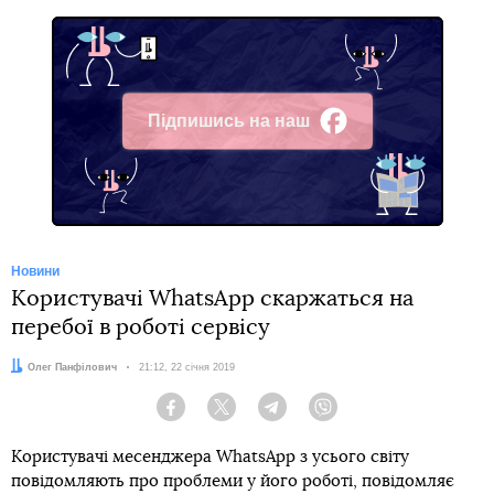
Підпишись на наш
Facebook
Новини
Користувачі WhatsApp скаржаться на
перебої в роботі сервісу
Автор:
Олег Панфілович
Дата:
21:12, 22 січня 2019
Facebook
Twitter
Telegram
Viber
Користувачі месенджера WhatsApp з усього світу
повідомляють про проблеми у його роботі, повідомляє