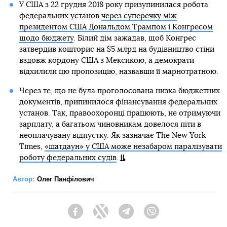
У США з 22 грудня 2018 року призупинилася робота
федеральних установ
через суперечку між
президентом США Дональдом Трампом і Конгресом
щодо бюджету
. Білий дім зажадав, щоб Конгрес
затвердив кошторис на $5 млрд на будівництво стіни
вздовж кордону США з Мексикою, а демократи
відхилили цю пропозицію, назвавши її марнотратною.
Через те, що не була проголосована низка бюджетних
документів, припинилося фінансування федеральних
установ. Так, правоохоронці працюють, не отримуючи
зарплату, а багатьом чиновникам довелося піти в
неоплачувану відпустку. Як зазначає The New York
Times,
«шатдаун» у США може незабаром паралізувати
роботу федеральних судів
.
Автор:
Олег Панфілович
Facebook
Twitter
Telegram
Viber