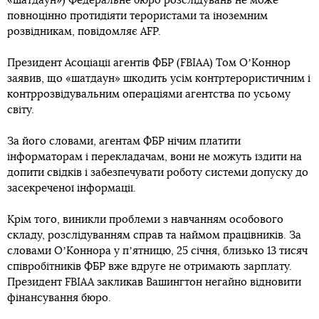
«шатдаун») Федеральне бюро розслідувань не може
повноцінно протидіяти терористами та іноземним
розвідникам, повідомляє AFP.
Президент Асоціації агентів ФБР (FBIAA) Том ОʼКоннор
заявив, що «шатдаун» шкодить усім контртерористичним і
контррозвідувальним операціями агентства по усьому
світу.
За його словами, агентам ФБР нічим платити
інформаторам і перекладачам, вони не можуть їздити на
допити свідків і забезпечувати роботу системи допуску до
засекреченої інформації.
Крім того, виникли проблеми з навчанням особового
складу, розслідуванням справ та наймом працівників. За
словами ОʼКоннора у пʼятницю, 25 січня, близько 13 тисяч
співробітників ФБР вже вдруге не отримають зарплату.
Президент FBIAA закликав Вашингтон негайно відновити
фінансування бюро.