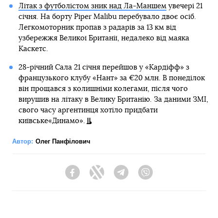
Літак з футболістом зник над Ла-Маншем
увечері 21
січня. На борту Piper Malibu перебувало двоє осіб.
Легкомоторник пропав з радарів за 13 км від
узбережжя Великої Британії, недалеко від маяка
Каскетс.
28-річний Сала 21 січня перейшов у «Кардіфф» з
французького клубу «Нант» за €20 млн. В понеділок
він прощався з колишніми колегами, після чого
вирушив на літаку в Велику Британію. За даними ЗМІ,
свого часу аргентинця хотіло придбати
київське«Динамо».
Автор:
Олег Панфілович
Facebook
Twitter
Telegram
Viber