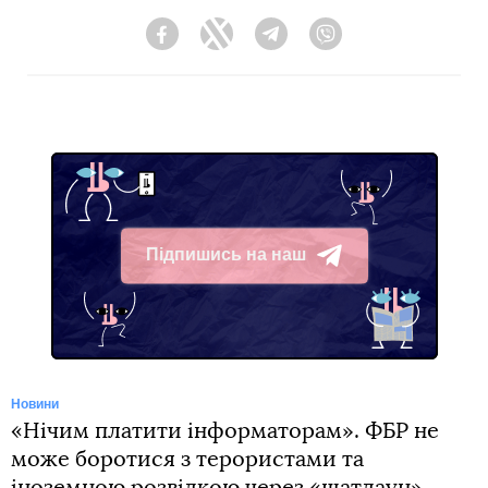
Facebook
Twitter
Telegram
Viber
Підпишись на наш
Telegram
Новини
«Нічим платити інформаторам». ФБР не
може боротися з терористами та
іноземною розвідкою через «шатдаун»