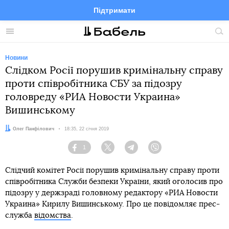
Підтримати
Facebook
Telegram
Twitter
Instagram
Меню
По
по
сай
Новини
Слідком Росії порушив кримінальну справу
проти співробітника СБУ за підозру
головреду «РИА Новости Украина»
Вишинському
Автор:
Олег Панфілович
Дата:
18:35, 22 січня 2019
1
Facebook
Twitter
Telegram
Viber
Слідчий комітет Росії порушив кримінальну справу проти
співробітника Служби безпеки України, який оголосив про
підозру у держзраді головному редактору «РИА Новости
Украина» Кирилу Вишинському. Про це повідомляє прес-
служба
відомства
.