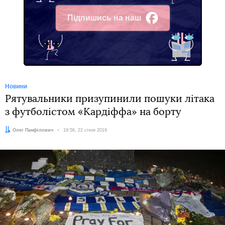
Підпишись на наш
Facebook
Новини
Рятувальники призупинили пошуки літака
з футболістом «Кардіффа» на борту
Автор:
Олег Панфілович
Дата:
19:56, 22 січня 2019