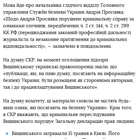
Мова йде про начальника слідчого відділу Головного
управління Служби безпеки України Андрія Просняка.
«Щодо Андрія Просняка порушено кримінальну справу за
ознаками злочинів, передбачених ч. 2 ст. 144, ч. 2 ст. 299
КК РФ (перешкоджання законній професійній діяльності
журналіста та незаконне притягнення до кримінальної
відповідальності)», — зазначено в повідомленні.
На думку СКР, на момент оголошення підозри
Вишинському українські правоохоронці знали, що
«публікації, які, на їхню думку, посягають на інформаційну
безпеку України, були розміщені як сторонніми авторами,
так і до працевлаштування Вишинського».
На думку комітету, ці матеріали «зовсім не містять будь-
яких ознак, які посягають на безпеку України». Крім того,
в СКР вважають, що кримінальне переслідування
Вишинського порушує Загальну декларацію прав людини.
Вишинського затримали 15 травня в Києві. Його