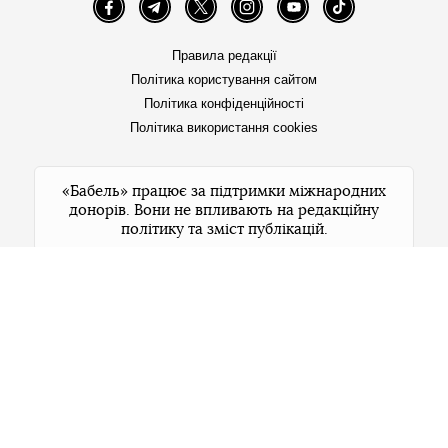
Facebook
Telegram
Twitter
Instagram
YouTube
TikTok
Правила редакції
Політика користування сайтом
Політика конфіденційності
Політика використання cookies
«Бабель» працює за підтримки міжнародних
донорів. Вони не впливають на редакційну
політику та зміст публікацій.
© 2026 Бабель. Усі права захищені.
Бабель не проти передруків, але спочатку