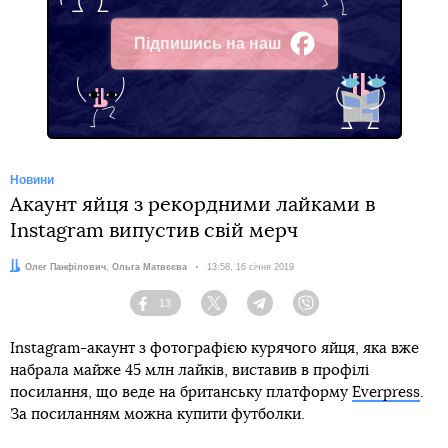
Підпишись на наш
Facebook
Новини
Акаунт яйця з рекордними лайками в
Instagram випустив свій мерч
Автори:
Олег Панфілович
,
Ольга Матвєєва
Дата:
13:58, 16 січня 2019
13
Facebook
Twitter
Telegram
Viber
Instagram-акаунт з фотографією курячого яйця, яка вже
набрала майже 45 млн лайків, виставив в профілі
посилання, що веде на британську платформу
Everpress
.
За посиланням можна купити футболки.