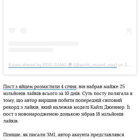
A post shared by EGG GANG 🌍 (@world_record_egg)
on
Jan 4, 2019 at 9:05am PST
Пост з яйцем розмістили 4 січня
, він набрав майже 25
мільйонів лайків всього за 10 днів. Суть посту полягала в
тому, що автор вирішив побити попередній світовий
рекорд з лайків, який належав моделі Кайлі Дженнер. Її
пост з новонародженою донькою зібрав 18 мільйонів
лайків.
Пізніше, як писали ЗМІ, автор акаунта представлявся