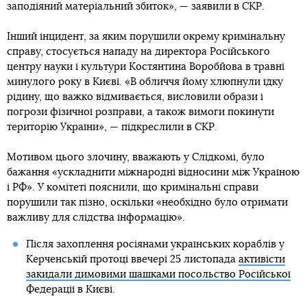
заподіяний матеріальний збиток», — заявили в СКР.
Інший інцидент, за яким порушили окрему кримінальну
справу, стосується нападу на директора Російського
центру науки і культури Костянтина Воробйова в травні
минулого року в Києві. «В обличчя йому хлюпнули їдку
рідину, що важко відмивається, висловили образи і
погрози фізичної розправи, а також вимоги покинути
територію України», — підкреслили в СКР.
Мотивом цього злочину, вважають у Слідкомі, було
бажання «ускладнити міжнародні відносини між Україною
і РФ». У комітеті пояснили, що кримінальні справи
порушили так пізно, оскільки «необхідно було отримати
важливу для слідства інформацію».
Після захоплення росіянами українських кораблів у
Керченській протоці ввечері 25 листопада
активісти
закидали димовими шашками посольство Російської
Федерації в Києві.