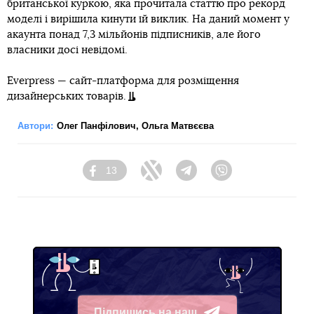
британської куркою, яка прочитала статтю про рекорд
моделі і вирішила кинути їй виклик. На даний момент у
акаунта понад 7,3 мільйонів підписників, але його
власники досі невідомі.
Everpress — сайт-платформа для розміщення
дизайнерських товарів.
Автори:
Олег Панфілович
,
Ольга Матвєєва
13
Facebook
Twitter
Telegram
Viber
Підпишись на наш