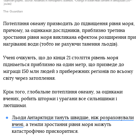
The Guardian
Потепління океану призводить до підвищення рівня моря,
причому, за оцінками дослідників, приблизно третина
зростання рівня моря викликана ефектом розширення при
нагріванні води (тобто не рахуючи танення льодів).
Учені очікують, що до кінця 21 століття рівень моря
підніметься приблизно на один метр, що призведе до
міграції 150 млн людей з прибережних регіонів по всьому
світу через затоплення.
Крім того, глобальне потепління океану, за оцінками
вчених, робить шторми і урагани все сильнішими і
лютішими.
Льоди Антарктиди тануть швидше, ніж розраховували
вчені
, а темпи зростання рівня моря можуть
катастрофічно прискоритися.