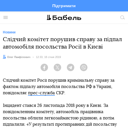
Підтримати
Facebook
Telegram
Twitter
Instagram
Меню
По
по
сай
Новини
Слідчий комітет порушив справу за підпал
автомобіля посольства Росії в Києві
Автор:
Олег Панфілович
Дата:
12:33, 16 січня 2019
Facebook
Twitter
Telegram
Viber
Слідчий комітет Росії порушив кримінальну справу за
фактом підпалу автомобіля посольства РФ в Україні,
повідомляє
прес-служба
СКР.
Інцидент стався 26 листопада 2018 року в Києві. За
повідомленням комітету, автомобіль працівника
посольства облили легкозаймистою рідиною, а потім
підпалили. «У результаті протиправних дій посольству