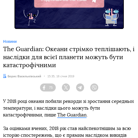
Telegram
Новини
The Guardian: Океани стрімко теплішають, і
наслідки для всієї планети можуть бути
катастрофічними
Автор:
Борис Васильківський
Дата:
15:35, 16 січня 2019
75
Facebook
Twitter
Telegram
Viber
У 2018 році океани побили рекорди зі зростання середньої
температури, і наслідки цього можуть бути
катастрофічними, пише
The Guardian
.
За оцінками вчених, 2018 рік став найспекотнішим за всю
історію спостережень, що є прямим наслідком викидів