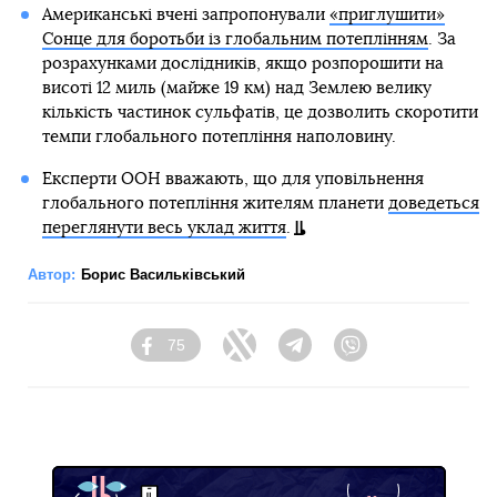
Американські вчені запропонували
«приглушити»
Сонце для боротьби із глобальним потеплінням
. За
розрахунками дослідників, якщо розпорошити на
висоті 12 миль (майже 19 км) над Землею велику
кількість частинок сульфатів, це дозволить скоротити
темпи глобального потепління наполовину.
Експерти ООН вважають, що для уповільнення
глобального потепління жителям планети
доведеться
переглянути весь уклад життя
.
Автор:
Борис Васильківський
75
Facebook
Twitter
Telegram
Viber