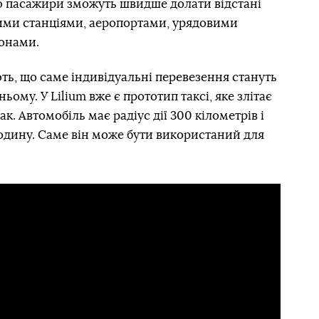
ою пасажири зможуть швидше долати відстані
ими станціями, аеропортами, урядовими
онами.
ють, що саме індивідуальні перевезення стануть
му. У Lilium вже є прототип таксі, яке злітає
так. Автомобіль має радіус дії 300 кілометрів і
одину. Саме він може бути використаний для