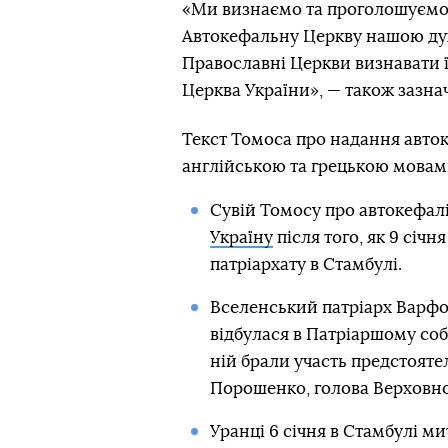
«Ми визнаємо та проголошуємо 
Автокефальну Церкву нашою дух
Православнi Церкви визнавати її
Церква України», — також зазнач
Текст Томоса про надання авток
англійською та грецькою мовам
Сувій Томосу про автокефал
Україну
після того, як 9 січ
патріархату в Стамбулі.
Вселенський патріарх Варф
відбулася в Патріаршому соб
ній брали участь предстоят
Порошенко, голова Верховної
Уранці 6 січня в Стамбулі 