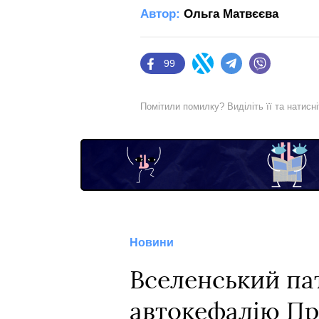
Автор:
Ольга Матвєєва
99
Facebook
Twitter
Telegram
Viber
Помітили помилку? Виділіть її та натисн
Новини
Вселенський пат
автокефалію Пр