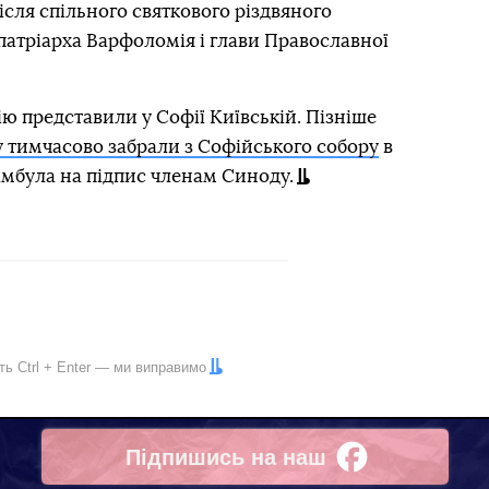
сля спільного святкового різдвяного
патріарха Варфоломія і глави Православної
ію представили у Софії Київській. Пізніше
у тимчасово забрали з Софійського собору
в
амбула на підпис членам Синоду.
іть
Ctrl
+
Enter
— ми виправимо
Підпишись на наш
Facebook