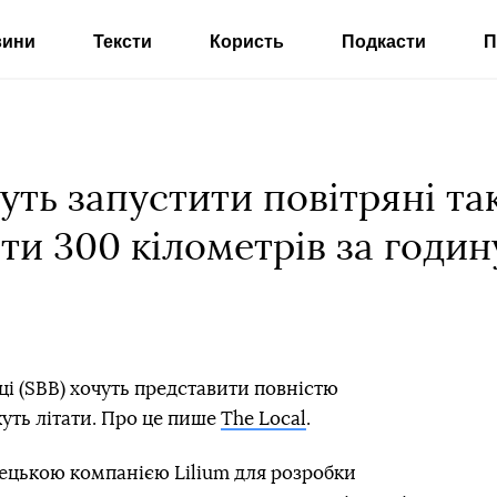
вини
Тексти
Користь
Подкасти
П
уть запустити повітряні так
и 300 кілометрів за годин
ці (SBB) хочуть представити повністю
жуть літати. Про це пише
The Local
.
мецькою компанією Lilium для розробки