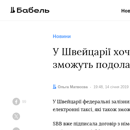
Но
Новини
У Швейцарії хоч
зможуть подолат
Автор:
Ольга Матвєєва
Дата:
19:48, 14 січня 2019
У Швейцарії федеральні залізни
99
Facebook
електронні таксі, які також змо
Twitter
SBB вже підписала договір з ні