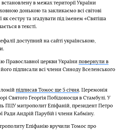
встановлену в межах території України
овною донькою та закликаємо всі світовi
 як сестру та згадувати під іменем «Святіша
ається в тексті.
ефалії доступний на сайті українською,
и.
ію Православної церкви України
повернули в
ня його підписали всі члени Синоду Вселенського
оломій
підписав Томос ще 5 січня
. Церемонія
орі Святого Георгія Побідоносця в Стамбулі. У
ель ПЦУ митрополит Епіфаній, президент Петро
 Ради Андрій Парубій і члени Кабміну.
митрополиту Епіфанію вручили Томос про