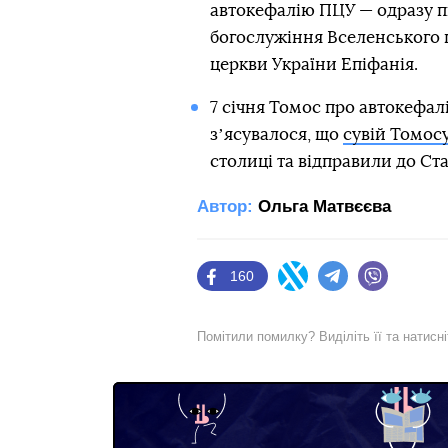
автокефалію ПЦУ — одразу пі
богослужіння Вселенського 
церкви України Епіфанія.
7 січня Томос про автокефал
зʼясувалося, що
сувій Томос
столиці та відправили до Ст
Автор:
Ольга Матвєєва
160
Facebook
Twitter
Telegram
Viber
Помітили помилку? Виділіть її та натисн