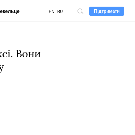
Підтримати
екельце
Пошук
EN
RU
по
сайту
сі. Вони
у