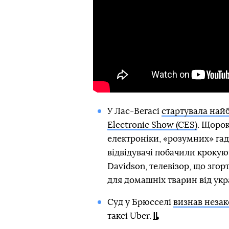
У Лас-Вегасі
стартувала най
Electronic Show (CES)
. Щорок
електроніки, «розумних» гад
відвідувачі побачили крокуюч
Davidson, телевізор, що зго
для домашніх тварин від укр
Суд у Брюсселі
визнав неза
таксі Uber.