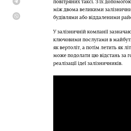
повітряних таксі. З їх допомог
Telegram
між двома великими залізничн
будівлями або віддаленими рай
Viber
У залізничній компанії зазнача
ключовими послугами в майбутньо
як вертоліт, а потім летить як лі
може подолати цю відстань за г
реалізації ідеї залізничників.