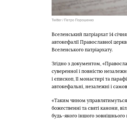
Twitter / Петро Порошенко
Вселенський патріархат 14 січ
автокефалії Православної церкв
Вселенського патріархату.
Згідно з документом, «Правосла
суверенної і повністю незалежн
і єпископ, її монастирі та парафі
автокефальні, незалежні і само
«Таким чином управлятимуться 
божественні та святі канони, ві
будь-якого іншого зовнішнього 