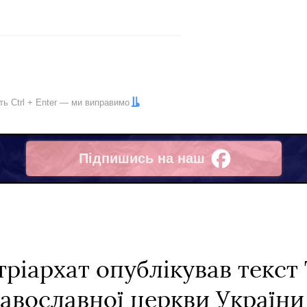
іть
Ctrl
+
Enter
— ми виправимо
Підпишись на наш
Facebook
ріархат опублікував текст
авославної церкви України