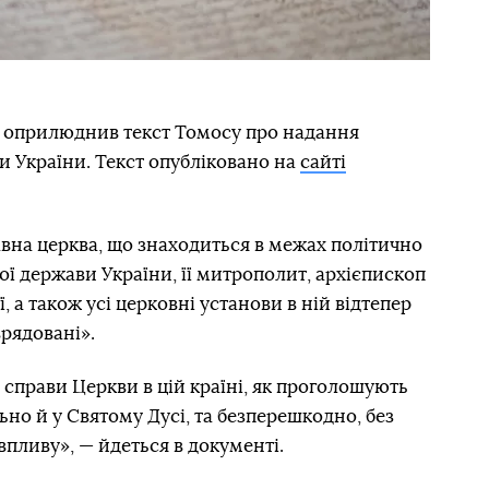
ня оприлюднив текст Томосу про надання
и України. Текст опубліковано на
сайті
вна церква, що знаходиться в межах політично
ої держави України, її митрополит, архієпископ
ї, а також усі церковні установи в ній відтепер
врядовані».
справи Церкви в цій країні, як проголошують
льно й у Святому Дусі, та безперешкодно, без
впливу», — йдеться в документі.