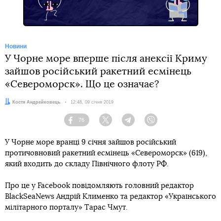
Новини
У Чорне море вперше після анексії Криму
зайшов російський ракетний есмінець
«Североморск». Що це означає?
Автор:
Костя Андрейковець
Дата:
12:48, 09 січня 2019
76
Facebook
Twitter
Telegram
Viber
У Чорне море вранці 9 січня зайшов російський
протичовновий ракетний есмінець «Североморск» (619),
який входить до складу Північного флоту РФ.
Про це у Facebook повідомляють головний редактор
BlackSeaNews Андрій Клименко та редактор «Українського
мілітарного порталу» Тарас Чмут.