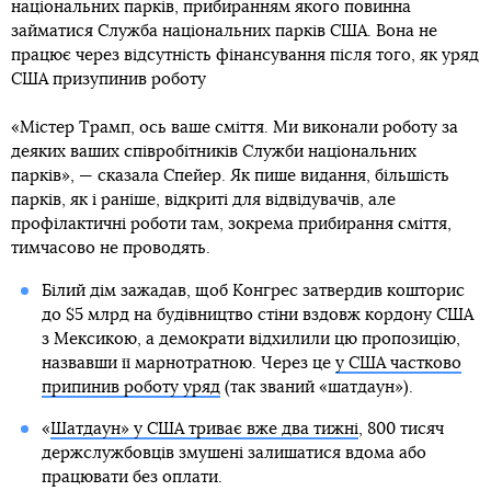
національних парків, прибиранням якого повинна
займатися Служба національних парків США. Вона не
працює через відсутність фінансування після того, як уряд
США призупинив роботу
«Містер Трамп, ось ваше сміття. Ми виконали роботу за
деяких ваших співробітників Служби національних
парків», — сказала Спейер. Як пише видання, більшість
парків, як і раніше, відкриті для відвідувачів, але
профілактичні роботи там, зокрема прибирання сміття,
тимчасово не проводять.
Білий дім зажадав, щоб Конгрес затвердив кошторис
до $5 млрд на будівництво стіни вздовж кордону США
з Мексикою, а демократи відхилили цю пропозицію,
назвавши її марнотратною. Через це
у США частково
припинив роботу уряд
(так званий «шатдаун»).
«
Шатдаун» у США триває вже два тижні
, 800 тисяч
держслужбовців змушені залишатися вдома або
працювати без оплати.