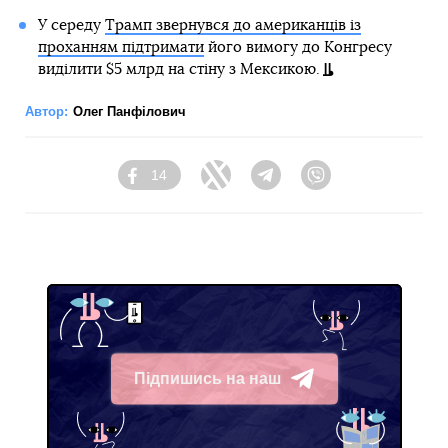
У середу
Трамп звернувся до американців із
проханням підтримати
його вимогу до Конгресу
виділити $5 млрд на стіну з Мексикою.
Автор:
Олег Панфілович
14
Facebook
Twitter
Telegram
Viber
Підпишись на наш
Telegram