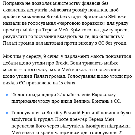
Поправка не дозволяє міністерству фінансів без
схвалення депутатів змінювати розмір податків, щоб
зробити можливим Brexit без угоди. Британські ЗМІ вже
назвали це голосування «черговою поразкою» для уряду
премʼєр-міністра Терези Мей. Крім того, на думку преси,
результати голосування вказують на те, що більшість у
Палаті громад налаштовані проти виходу з ЄС без угоди.
Між тим у середу, 9 січня, у парламенті мають поновитися
дебати щодо угоди про Brexit. Вони тривають майже
місяць — з того часу, коли Мей відклала голосування
щодо угоди в Палаті громад. Голосування щодо угоди про
вихід з ЄС призначене на 15 січня.
25 листопада лідери 27 країн-членів Євросоюзу
підтримали угоду про вихід Великої Британії з ЄС
.
Голосування за Brexit у Великій Британії повинно було
відбутися 11 грудня. Проте премʼєр Тереза Мей
перенесла його через відсутність імовірної підтримки.
Мей назвала крайнім терміном для голосування 21