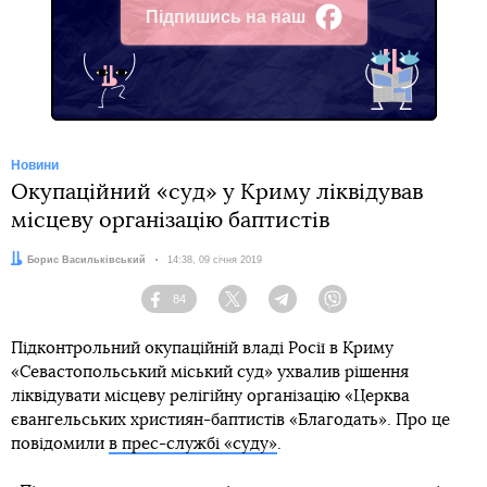
Підпишись на наш
Facebook
Новини
Окупаційний «суд» у Криму ліквідував
місцеву організацію баптистів
Автор:
Борис Васильківський
Дата:
14:38, 09 січня 2019
84
Facebook
Twitter
Telegram
Viber
Підконтрольний окупаційній владі Росії в Криму
«Севастопольський міський суд» ухвалив рішення
ліквідувати місцеву релігійну організацію «Церква
євангельських християн-баптистів «Благодать». Про це
повідомили
в прес-службі «суду»
.