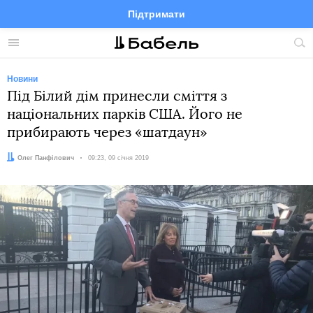
Підтримати
Facebook
Telegram
Twitter
Instagram
Меню
По
по
сай
Новини
Під Білий дім принесли сміття з
національних парків США. Його не
прибирають через «шатдаун»
Автор:
Олег Панфілович
Дата:
09:23, 09 січня 2019