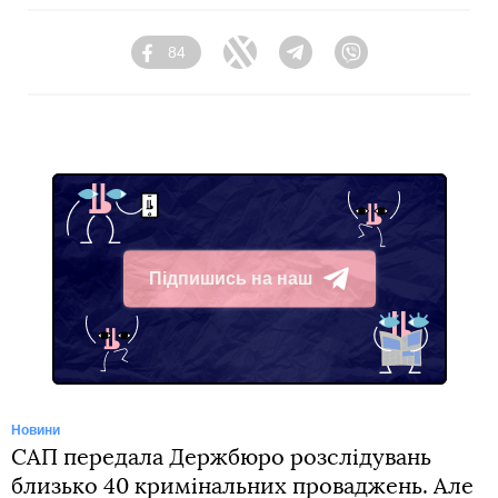
84
Facebook
Twitter
Telegram
Viber
Підпишись на наш
Telegram
Новини
САП передала Держбюро розслідувань
близько 40 кримінальних проваджень. Але