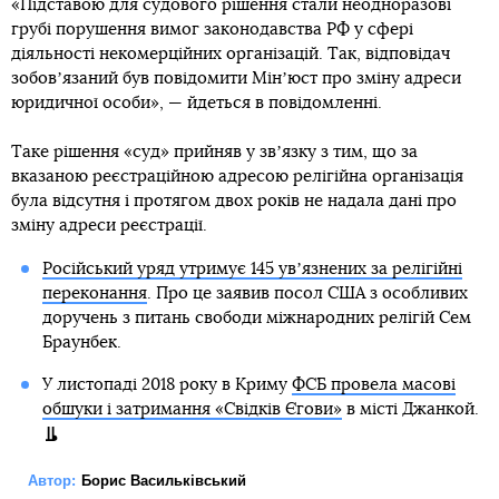
«Підставою для судового рішення стали неодноразові
грубі порушення вимог законодавства РФ у сфері
діяльності некомерційних організацій. Так, відповідач
зобовʼязаний був повідомити Мінʼюст про зміну адреси
юридичної особи», — йдеться в повідомленні.
Таке рішення «суд» прийняв у звʼязку з тим, що за
вказаною реєстраційною адресою релігійна організація
була відсутня і протягом двох років не надала дані про
зміну адреси реєстрації.
Російський уряд утримує 145 увʼязнених за релігійні
переконання
. Про це заявив посол США з особливих
доручень з питань свободи міжнародних релігій Сем
Браунбек.
У листопаді 2018 року в Криму
ФСБ провела масові
обшуки і затримання «Свідків Єгови»
в місті Джанкой.
Автор:
Борис Васильківський