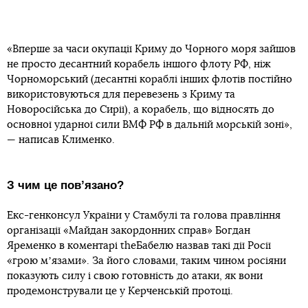
«Вперше за часи окупації Криму до Чорного моря зайшов
не просто десантний корабель іншого флоту РФ, ніж
Чорноморський (десантні кораблі інших флотів постійно
використовуються для перевезень з Криму та
Новоросійська до Сирії), а корабель, що відносять до
основної ударної сили ВМФ РФ в дальній морській зоні»,
— написав Клименко.
З чим це повʼязано?
Екс-генконсул України у Стамбулі та голова правління
організації «Майдан закордонних справ» Богдан
Яременко в коментарі theБабелю назвав такі дії Росії
«грою мʼязами». За його словами, таким чином росіяни
показують силу і свою готовність до атаки, як вони
продемонстрували це у Керченській протоці.