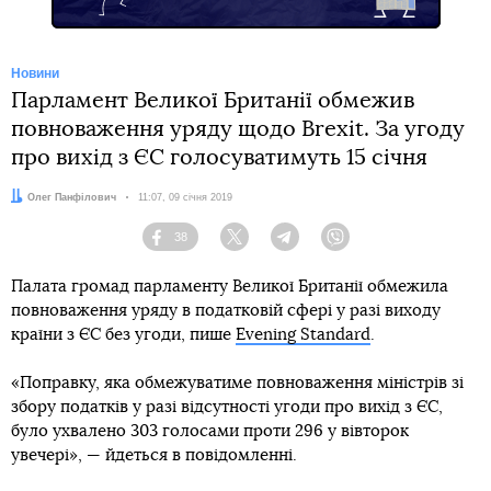
Новини
Парламент Великої Британії обмежив
повноваження уряду щодо Brexit. За угоду
про вихід з ЄС голосуватимуть 15 січня
Автор:
Олег Панфілович
Дата:
11:07, 09 січня 2019
38
Facebook
Twitter
Telegram
Viber
Палата громад парламенту Великої Британії обмежила
повноваження уряду в податковій сфері у разі виходу
країни з ЄС без угоди, пише
Evening Standard
.
«Поправку, яка обмежуватиме повноваження міністрів зі
збору податків у разі відсутності угоди про вихід з ЄС,
було ухвалено 303 голосами проти 296 у вівторок
увечері», — йдеться в повідомленні.