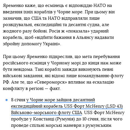
Яременко каже, що есмінець є відповіддю НАТО на
введення їхніх кораблів у Чорне море. При цьому він
зазначив, що США та НАТО відправляли лише
розвідувальні, експедиційні та десантні судна, але
жодного разу бойові. Росія ж «показала» ударний
корабель, щоб «відбити бажання в Альянсу надавати
збройну допомогу Україні».
При цьому Яременко підкреслив, що мета перебування
російського есмінця у Чорному морі до кінця нам може
бути невідома. Такі кораблі завжди виконують певні
військові завдання, які відомі лише командуванню флоту
РФ. Але те, що «Североморск» впливає на ескалацію
конфлікту в регіоні — факт.
8 січня
у Чорне море зайшов десантний
експедиційний корабель USS Форт McHenry (LSD 43)
Військово-морського флоту США
. USS Форт McHenry
пробуде у Констанці (Румунія) до 10 січня, після чого
проведе спільні морські маневри з румунським