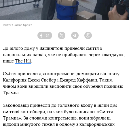
14
Facebook
Twitter
Telegram
Viber
До Білого дому у Вашингтоні принесли сміття з
національних парків, яке не прибирають через «шатдаун»,
пише
The Hill
.
Сміття принесли два конгресмени-демократи від штату
Каліфорнія Джекі Спейєр і Джаред Хаффман. Таким
чином вони вирішили висловити своє обурення позицією
Трампа.
Законодавці принесли до головного входу в Білий дім
сміттєві контейнери, на яких було написано: «Сміття
Трампа». За словами конгресменів, вони зібрали ці
відходи минулого тижня в одному з каліфорнійських