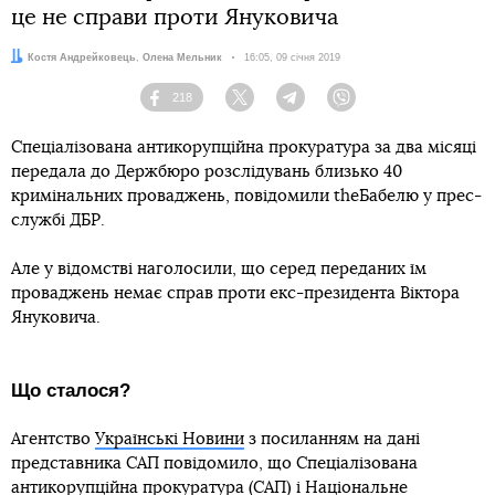
це не справи проти Януковича
Автори:
Костя Андрейковець
,
Олена Мельник
Дата:
16:05, 09 січня 2019
218
Facebook
Twitter
Telegram
Viber
Спеціалізована антикорупційна прокуратура за два місяці
передала до Держбюро розслідувань близько 40
кримінальних проваджень, повідомили theБабелю у прес-
службі ДБР.
Але у відомстві наголосили, що серед переданих їм
проваджень немає справ проти екс-президента Віктора
Януковича.
Що сталося?
Агентство
Українські Новини
з посиланням на дані
представника САП повідомило, що Спеціалізована
антикорупційна прокуратура (САП) і Національне