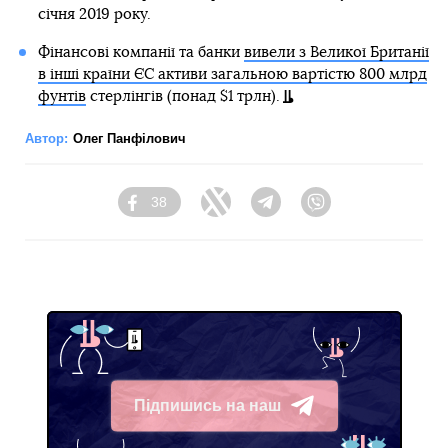
січня 2019 року.
Фінансові компанії та банки
вивели з Великої Британії
в інші країни ЄС активи загальною вартістю 800 млрд
фунтів
стерлінгів (понад $1 трлн).
Автор:
Олег Панфілович
38
Facebook
Twitter
Telegram
Viber
Підпишись на наш
Telegram