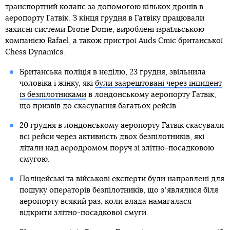
транспортний колапс за допомогою кількох дронів в
аеропорту Гатвік. З кінця грудня в Гатвіку працювали
захисні системи Drone Dome, вироблені ізраїльською
компанією Rafael, а також пристрої Auds Cmic британської
Chess Dynamics.
Британська поліція в неділю, 23 грудня, звільнила
чоловіка і жінку, які
були заарештовані через інцидент
із безпілотниками
в лондонському аеропорту Гатвік,
що призвів до скасування багатьох рейсів.
20 грудня в лондонському аеропорту Гатвік скасували
всі рейси через активність двох безпілотників, які
літали над аеродромом поруч зі злітно-посадковою
смугою.
Поліцейські та військові експерти були направлені для
пошуку операторів безпілотників, що зʼявлялися біля
аеропорту всякий раз, коли влада намагалася
відкрити злітно-посадкової смуги.