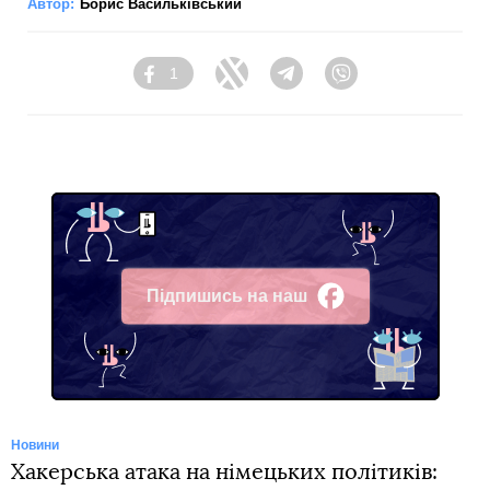
Автор:
Борис Васильківський
1
Facebook
Twitter
Telegram
Viber
Підпишись на наш
Facebook
Новини
Хакерська атака на німецьких політиків: