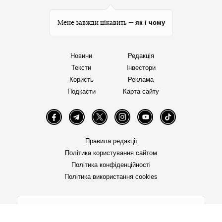
як і чому
Мене завжди цікавить —
Новини
Редакція
Тексти
Інвестори
Користь
Реклама
Подкасти
Карта сайту
Facebook
Telegram
Twitter
Instagram
YouTube
TikTok
Правила редакції
Політика користування сайтом
Політика конфіденційності
Політика використання cookies
«Бабель» працює за підтримки міжнародних
донорів. Вони не впливають на редакційну