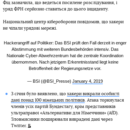
Фіц зазначила, що ведеться посилене розслідування, і
уряд ФРН серйозно ставиться до цього інциденту.
Національний центр кібероборони повідомив, що хакери
не чіпали урядові мережі.
Hackerangriff auf Politiker: Das BSI prüft den Fall derzeit in enger
Abstimmung mit weiteren Bundesbehörden intensiv. Das
Nationale Cyber-Abwehrzentrum hat die zentrale Koordination
übernommen. Nach jetzigem Erkenntnisstand liegt keine
Betroffenheit der Regierungsnetze vor.
— BSI (@BSI_Presse)
January 4, 2019
3 січня було виявлено, що
хакери викрали особисті
дані понад 100 німецьких політиків
. Атака торкнулася
членів усіх партій Бундестагу, крім представників
ультраправої «Альтернативи для Німеччини» (AfD).
Зловмисники поширювали викрадені дані через
Twitter.