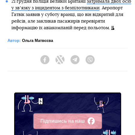
21 грудня поліція Великої Британії
затримала двох осіб
у звʼязку з інцидентом з безпілотниками
. Аеропорт
Гатвік заявив у суботу вранці, що він відкритий для
рейсів, але закликав пасажирів перевіряти
інформацію їх авіакомпаній перед польотом.
Автор:
Ольга Матвєєва
Facebook
Twitter
Telegram
Viber
Підпишись на наш
Facebook