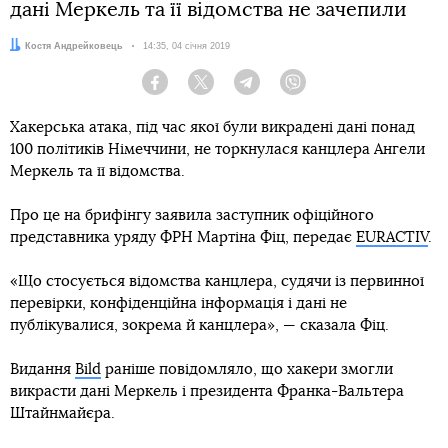
дані Меркель та її відомства не зачепили
Автор:
Костя Андрейковець
Дата:
14:35, 04 січня 2019
Facebook
Twitter
Telegram
Viber
Хакерська атака, під час якої були викрадені дані понад
100 політиків Німеччини, не торкнулася канцлера Ангели
Меркель та її відомства.
Про це на брифінгу заявила заступник офіційного
представника уряду ФРН Мартіна Фіц, передає
EURACTIV
.
«Що стосується відомства канцлера, судячи із первинної
перевірки, конфіденційна інформація і дані не
публікувалися, зокрема й канцлера», — сказала Фіц.
Видання
Bild
раніше повідомляло, що хакери змогли
викрасти дані Меркель і президента Франка-Вальтера
Штайнмайєра.