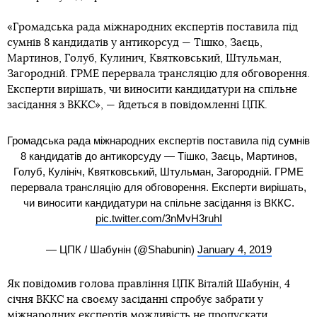
«Громадська рада міжнародних експертів поставила під
сумнів 8 кандидатів у антикорсуд — Тішко, Заєць,
Мартинов, Голуб, Кулинич, Квятковський, Штульман,
Загородній. ГРМЕ перервала трансляцію для обговорення.
Експерти вирішать, чи виносити кандидатури на спільне
засідання з ВККС», — йдеться в повідомленні ЦПК.
Громадська рада міжнародних експертів поставила під сумнів
8 кандидатів до антикорсуду — Тішко, Заєць, Мартинов,
Голуб, Кулініч, Квятковський, Штульман, Загородній. ГРМЕ
перервала трансляцію для обговорення. Експерти вирішать,
чи виносити кандидатури на спільне засідання із ВККС.
pic.twitter.com/3nMvH3ruhI
— ЦПК / Шабунін (@Shabunin)
January 4, 2019
Як повідомив голова правління ЦПК Віталій Шабунін, 4
січня ВККС на своєму засіданні спробує забрати у
міжнародних експертів можливість не пропускати