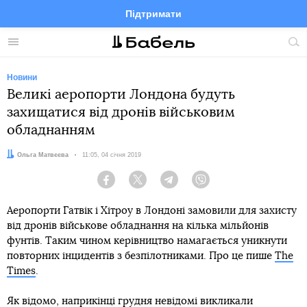
Підтримати
Facebook
Telegram
Twitter
Instagram
Меню
По
по
сай
Новини
Великі аеропорти Лондона будуть
захищатися від дронів військовим
обладнанням
Автор:
Ольга Матвєєва
Дата:
11:05, 04 січня 2019
Facebook
Twitter
Telegram
Viber
Аеропорти Гатвік і Хітроу в Лондоні замовили для захисту
від дронів військове обладнання на кілька мільйонів
фунтів. Таким чином керівництво намагається уникнути
повторних інцидентів з безпілотниками. Про це пише
The
Times
.
Як відомо, наприкінці грудня невідомі викликали