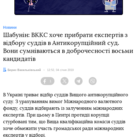
Новини
Шабунін: ВККС хоче прибрати експертів з
відбору суддів в Антикорупційний суд.
Вони сумніваються в доброчесності восьми
кандидатів
Автор:
Борис Васильківський
Дата:
12:52, 04 січня 2019
1
Facebook
Twitter
Telegram
Viber
В Україні триває відбір суддів Вищого антикорупційного
суду. З урахуванням вимог Міжнародного валютного
фонду, суддів відбирають із залученням міжнародних
експертів. При цьому в Центрі протидії корупції
стурбовані тим, що Вища кваліфікаційна комісія суддів
хоче обмежити участь громадської ради міжнародних
експертів у відборі.