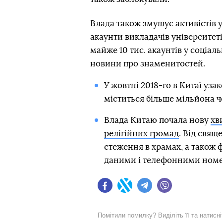
Влада також змушує активістів у
акаунти викладачів університеті
майже 10 тис. акаунтів у соціал
новини про знаменитостей.
У жовтні 2018-го в Китаї уз
міститься більше мільйона ч
Влада Китаю почала нову
хв
релігійних громад
. Від свя
стеження в храмах, а також 
даними і телефонними ном
Facebook
Twitter
Telegram
Viber
Помітили помилку? Виділіть її та натисн