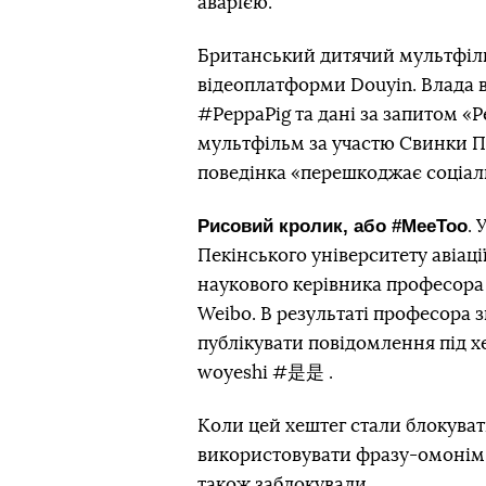
аварією.
Британський дитячий мультфіл
відеоплатформи Douyin. Влада 
#PeppaPig та дані за запитом «P
мультфільм за участю Свинки Пеп
поведінка «перешкоджає соціаль
Рисовий кролик, або #MeeToo
. 
Пекінського університету авіаці
наукового керівника професора 
Weibо. В результаті професора 
публікувати повідомлення під хе
woyeshi #是是 .
Коли цей хештег стали блокуват
використовувати фразу-омонім 
також заблокували.