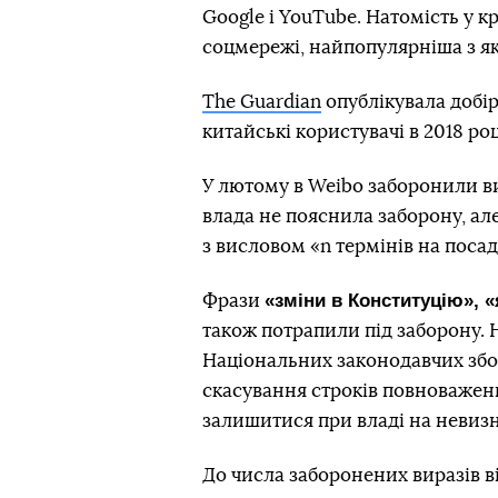
Google і YouTube. Натомість у к
соцмережі, найпопулярніша з я
The Guardian
опублікувала добір
китайські користувачі в 2018 роц
У лютому в Weibo заборонили 
влада не пояснила заборону, але
з висловом «n термінів на посаді
«зміни в Конституцію», 
Фрази
також потрапили під заборону. 
Національних законодавчих збо
скасування строків повноважень
залишитися при владі на невиз
До числа заборонених виразів в