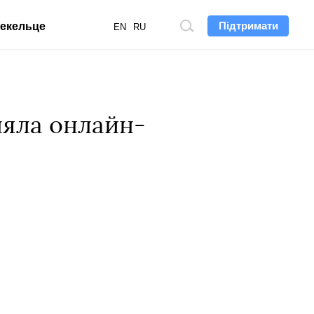
Підтримати
екельце
Пошук
EN
RU
по
сайту
няла онлайн-