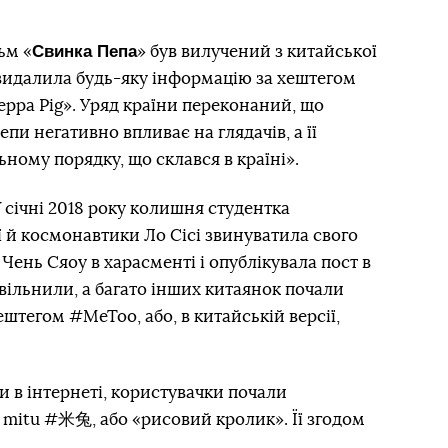
Свинка Пепа
ьм «
» був вилучений з китайської
видалила будь-яку інформацію за хештегом
eppa Pig». Уряд країни переконаний, що
и негативно впливає на глядачів, а її
ному порядку, що склався в країні».
У січні 2018 року колишня студентка
ї й космонавтики Ло Сісі звинуватила свого
Чень Сяоу в харасменті і опублікувала пост в
звільнили, а багато інших китаянок почали
штегом #MeToo, або, в китайській версії,
и в інтернеті, користувачки почали
mitu #米兔, або «рисовий кролик». Її згодом