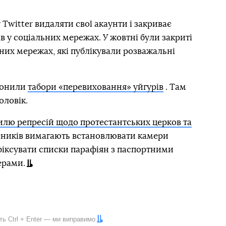
 Twitter видаляти свої акаунти і закриває
в у соціальних мережах. У жовтні були закриті
ьних мережах, які публікували розважальні
аконили
табори «перевиховання» уйгурів
. Там
оловік.
илю репресій щодо протестантських церков та
щеників вимагають встановлювати камери
фіксувати списки парафіян з паспортними
ерами.
іть
Ctrl
+
Enter
— ми виправимо