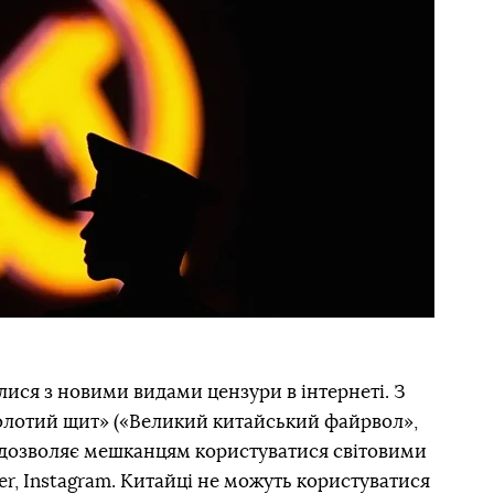
лися з новими видами цензури в інтернеті. З
«Золотий щит» («Великий китайський файрвол»,
 не дозволяє мешканцям користуватися світовими
r, Instagram. Китайці не можуть користуватися