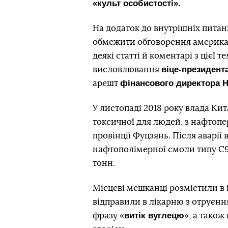
«культ особистості».
На додаток до внутрішніх питан
обмежити обговорення американ
деякі статті й коментарі з цієї 
віце-президент
висловлювання
фінансового директора H
арешт
У листопаді 2018 року влада К
токсичної для людей, з нафтопер
провінції Фуцзянь. Після аварії
нафтополімерної смоли типу С9, 
тонн.
Місцеві мешканці розмістили в 
відправили в лікарню з отруєнн
витік вуглецю
фразу «
», а також