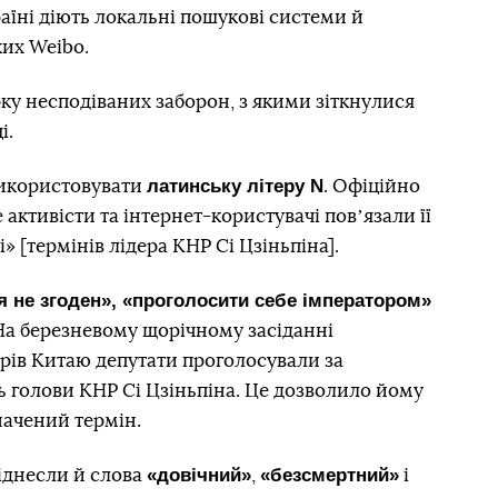
раїні діють локальні пошукові системи й
ких Weibo.
ку несподіваних заборон, з якими зіткнулися
і.
латинську літеру N
використовувати
. Офіційно
 активісти та інтернет-користувачі повʼязали її
» [термінів лідера КНР Сі Цзіньпіна].
«я не згоден», «проголосити себе імператором»
На березневому щорічному засіданні
рів Китаю депутати проголосували за
 голови КНР Сі Цзіньпіна. Це дозволило йому
начений термін.
«довічний»
«безсмертний»
іднесли й слова
,
і