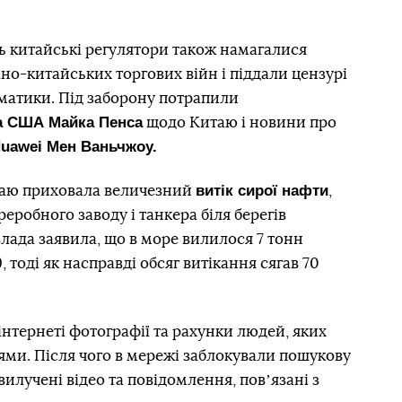
ь китайські регулятори також намагалися
о-китайських торгових війн і піддали цензурі
тематики. Під заборону потрапили
а США Майка Пенса
щодо Китаю і новини про
uawei Мен Ваньчжоу.
витік сирої нафти
итаю приховала величезний
,
еробного заводу і танкера біля берегів
 влада заявила, що в море вилилося 7 тонн
тоді як насправді обсяг витікання сягав 70
інтернеті фотографії та рахунки людей, яких
ями. Після чого в мережі заблокували пошукову
 вилучені відео та повідомлення, повʼязані з