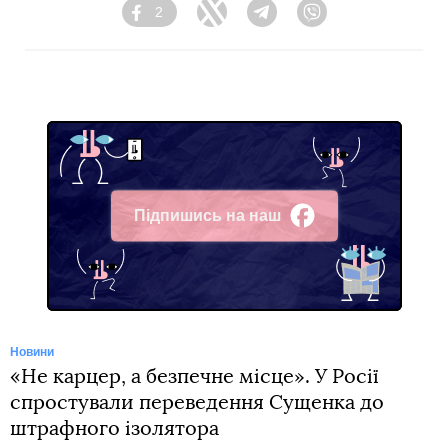
2
Facebook
Twitter
Telegram
Viber
Підпишись на наш
Facebook
Новини
«Не карцер, а безпечне місце». У Росії
спростували переведення Сущенка до
штрафного ізолятора