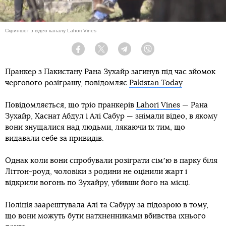
Скриншот з відео каналу Lahori Vines
Facebook
Twitter
Telegram
Viber
Пранкер з Пакистану Рана Зухайр загинув під час зйомок
чергового розіграшу, повідомляє
Pakistan Today
.
Повідомляється, що тріо пранкерів
Lahori Vines
— Рана
Зухайр, Хаснат Абдул і Алі Сабур — знімали відео, в якому
вони знущалися над людьми, лякаючи їх тим, що
видавали себе за привидів.
Однак коли вони спробували розіграти сімʼю в парку біля
Літтон-роуд, чоловіки з родини не оцінили жарт і
відкрили вогонь по Зухайру, убивши його на місці.
Поліція заарештувала Алі та Сабуру за підозрою в тому,
що вони можуть бути натхненниками вбивства їхнього