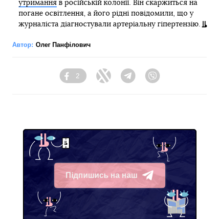
утримання
в російській колонії. Він скаржиться на
погане освітлення, а його рідні повідомили, що у
журналіста діагностували артеріальну гіпертензію.
Автор:
Олег Панфілович
2
Facebook
Twitter
Telegram
Viber
Підпишись на наш
Telegram