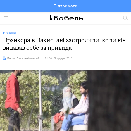
Підтримати
Facebook
Telegram
Twitter
Instagram
Меню
По
по
сай
Новини
Пранкера в Пакистані застрелили, коли він
видавав себе за привида
Автор:
Борис Васильківський
Дата:
21:36, 29 грудня 2018