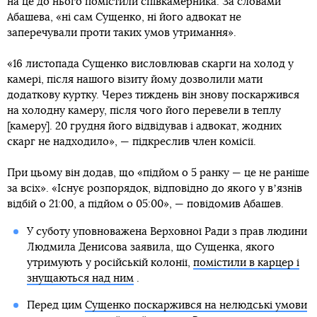
на це до нього помістили співкамерника. За словами
Абашева, «ні сам Сущенко, ні його адвокат не
заперечували проти таких умов утримання».
«16 листопада Сущенко висловлював скарги на холод у
камері, після нашого візиту йому дозволили мати
додаткову куртку. Через тиждень він знову поскаржився
на холодну камеру, після чого його перевели в теплу
[камеру]. 20 грудня його відвідував і адвокат, жодних
скарг не надходило», — підкреслив член комісії.
При цьому він додав, що «підйом о 5 ранку — це не раніше
за всіх». «Існує розпорядок, відповідно до якого у вʼязнів
відбій о 21:00, а підйом о 05:00», — повідомив Абашев.
У суботу уповноважена Верховної Ради з прав людини
Людмила Денисова заявила, що Сущенка, якого
утримують у російській колонії,
помістили в карцер і
знущаються над ним
.
Перед цим
Сущенко поскаржився на нелюдські умови