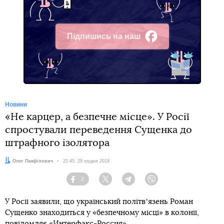
Підпишись на наш
Facebook
Новини
«Не карцер, а безпечне місце». У Росії
спростували переведення Сущенка до
штрафного ізолятора
Автор:
Олег Панфілович
Дата:
22:45, 29 грудня 2018
2
Facebook
Twitter
Telegram
Viber
У Росії заявили, що український політвʼязень Роман
Сущенко знаходиться у «безпечному місці» в колонії,
повідомляє «
Интерфакс-Россия»
.