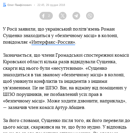
Автор:
Олег Панфілович
Дата:
22:45, 29 грудня 2018
2
Facebook
Twitter
Telegram
Viber
У Росії заявили, що український політвʼязень Роман
Сущенко знаходиться у «безпечному місці» в колонії,
повідомляє «
Интерфакс-Россия»
.
Зазначається, що члени Громадської спостережної комісії
Кіровської області кілька разів відвідували Сущенка,
скарги від нього були «несуттєвими». «Сущенко
знаходиться в так званому «безпечному місці» в колонії,
щоб уникнути конфліктів та інцидентів з іншими
увʼязненими. Це не ШІЗО. Він, на відміну від поміщених у
ШІЗО порушників, не позбавлений усіх прав в
«безпечному місці». Може ходити дзвонити, наприклад»,
— зазначив член комісії Артур Абашев.
За його словами, Сущенко після того, як його перевели до
цього місця, скаржився на те, що було нудно. У відповідь