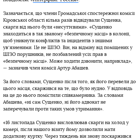
Зазначається, що члени Громадської спостережної комісії
Кіровської області кілька разів відвідували Сущенка,
скарги від нього були «несуттєвими». «Сущенко
знаходиться в так званому «безпечному місці» в колонії,
щоб уникнути конфліктів та інцидентів з іншими
увʼязненими. Це не ШІЗО. Він, на відміну від поміщених у
ШІЗО порушників, не позбавлений усіх прав в
«безпечному місці». Може ходити дзвонити, наприклад»,
— зазначив член комісії Артур Абашев.
За його словами, Сущенко після того, як його перевели до
цього місця, скаржився на те, що було нудно. У відповідь
на це до нього помістили співкамерника. За словами
Абашева, «ні сам Сущенко, ні його адвокат не
заперечували проти таких умов утримання».
«16 листопада Сущенко висловлював скарги на холод у
камері, після нашого візиту йому дозволили мати
додаткову куртку. Через тиждень він знову поскаржився