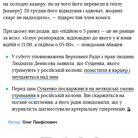
на холодну камеру, після чого його перевели в теплу
[камеру]. 20 грудня його відвідував і адвокат, жодних
скарг не надходило», — підкреслив член комісії.
При цьому він додав, що «підйом о 5 ранку — це не раніше
за всіх». «Існує розпорядок, відповідно до якого у вʼязнів
відбій о 21:00, а підйом о 05:00», — повідомив Абашев.
У суботу уповноважена Верховної Ради з прав людини
Людмила Денисова заявила, що Сущенка, якого
утримують у російській колонії,
помістили в карцер і
знущаються над ним
.
Перед цим
Сущенко поскаржився на нелюдські умови
утримання
в російській колонії. Він скаржиться на
погане освітлення, а його рідні повідомили, що у
журналіста діагностували артеріальну гіпертензію.
Автор:
Олег Панфілович