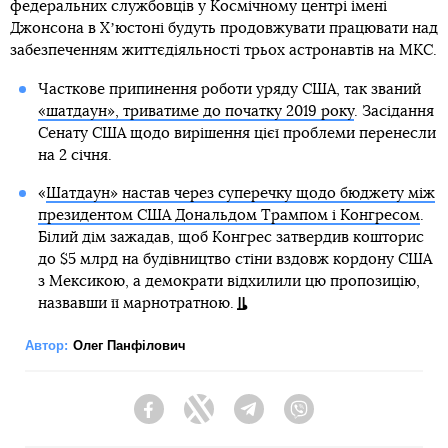
федеральних службовців у Космічному центрі імені
Джонсона в Хʼюстоні будуть продовжувати працювати над
забезпеченням життєдіяльності трьох астронавтів на МКС.
Часткове припинення роботи уряду США, так званий
«шатдаун», триватиме до початку 2019 року
. Засідання
Сенату США щодо вирішення цієї проблеми перенесли
на 2 січня.
«
Шатдаун» настав через суперечку щодо бюджету між
президентом США Дональдом Трампом і Конгресом
.
Білий дім зажадав, щоб Конгрес затвердив кошторис
до $5 млрд на будівництво стіни вздовж кордону США
з Мексикою, а демократи відхилили цю пропозицію,
назвавши її марнотратною.
Автор:
Олег Панфілович
Facebook
Twitter
Telegram
Viber