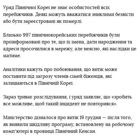
Уряд Північної Кореї не знає особистостей всіх
перебіжчиків. Деякі можуть вважатися зниклими безвісти
або бути зареєстровані як померлі.
Близько 997 північнокорейських перебіжчиків були
проінформовані про те, що їх імена, дати народження та
адреси просочилися в мережу, але неясно, які наслідки це
матиме.
Аналітики кажуть про побоювання, що витік може
поставити під загрозу членів сімей біженців, які
залишаються в Північній Кореї.
Зараз триває розслідування, і уряд заявляє, що «зробить
все можливе, щоб такий інцидент не повторився».
Міністерство дізналося про витік 19 грудня — після того,
як виявили шкідливу програму, встановлену на робочому
компʼютері в провінції Північний Кенсан.