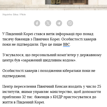
Xiquinho Silva / Flickr
Facebook
Twitter
Telegram
Viber
У Південній Кореї стався витік інформації про понад
тисячу біженців з Північної Кореї. Особистості хакерів
поки не підтвердили. Про це пише
BBC
.
Зʼясувалося, що персональний компʼютер у державному
центрі був «заражений шкідливим кодом».
Особистості хакерів і походження кібератаки поки не
підтверджені.
Центр переселення Північний Кенсан входить у число 25
інститутів, якими управляє міністерство, щоб допомогти
приблизно 32 тис. біженців з КНДР пристосуватися до
життя в Південній Кореї.