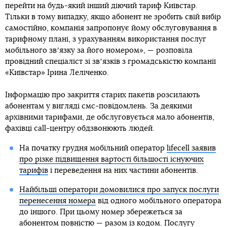
перейти на будь-який інший діючий тариф Київстар.
Тільки в тому випадку, якщо абонент не зробить свій вибір
самостійно, компанія запропонує йому обслуговування в
тарифному плані, з урахуванням використання послуг
мобільного звʼязку за його номером», — розповіла
провідний спеціаліст зі звʼязків з громадськістю компанії
«Київстар» Ірина Леліченко.
Інформацію про закриття старих пакетів розсилають
абонентам у вигляді смс-повідомлень. За деякими
архівними тарифами, де обслуговується мало абонентів,
фахівці call-центру обдзвонюють людей.
На початку грудня мобільний оператор
lifecell заявив
про різке підвищення вартості більшості існуючих
тарифів
і переведення на них частини абонентів.
Найбільші оператори домовилися про запуск послуги
перенесення номера
від одного мобільного оператора
до іншого. При цьому номер збережеться за
абонентом повністю — разом із кодом. Послугу