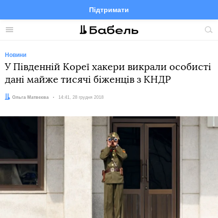
Підтримати
Facebook
Telegram
Twitter
Instagram
Меню
По
по
сай
Новини
У Південній Кореї хакери викрали особисті
дані майже тисячі біженців з КНДР
Автор:
Ольга Матвєєва
Дата:
14:41, 28 грудня 2018