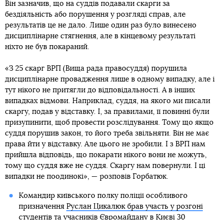
Він зазначив, що на суддів подавали скарги за
бездіяльність або порушення у розгляді справ, але
результатів це не дало. Лише один раз було винесено
дисциплінарне стягнення, але в кінцевому результаті
ніхто не був покараний.
«З 25 скарг ВРП (Вища рада правосуддя) порушила
дисциплінарне провадження лише в одному випадку, але і
тут нікого не притягли до відповідальності. А в інших
випадках відмови. Наприклад, суддя, на якого ми писали
скаргу, подав у відставку. І, за правилами, її повинні були
призупинити, щоб провести розслідування. Тому що якщо
суддя порушив закон, то його треба звільняти. Він не має
права йти у відставку. Але цього не зробили. І з ВРП нам
прийшла відповідь, що покарати нікого вони не можуть,
тому що суддя вже не суддя. Скаргу нам повернули. І ці
випадки не поодинокі», — розповів Горбатюк.
Командир київського полку поліції особливого
призначення
Руслан Цикалюк брав участь у розгоні
студентів та учасників Євромайдану в Києві
30