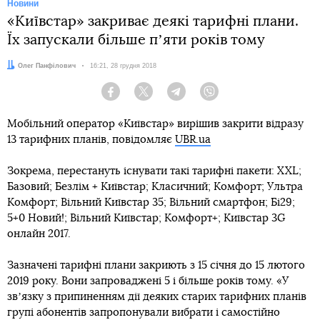
Новини
«Київстар» закриває деякі тарифні плани.
Їх запускали більше пʼяти років тому
Автор:
Олег Панфілович
Дата:
16:21, 28 грудня 2018
Facebook
Twitter
Telegram
Viber
Мобільний оператор «Київстар» вирішив закрити відразу
13 тарифних планів, повідомляє
UBR.ua
Зокрема, перестануть існувати такі тарифні пакети: XXL;
Базовий; Безлім + Київстар; Класичний; Комфорт; Ультра
Комфорт; Вільний Київстар 35; Вільний смартфон; Бі29;
5+0 Новий!; Вільний Київстар; Комфорт+; Київстар 3G
онлайн 2017.
Зазначені тарифні плани закриють з 15 січня до 15 лютого
2019 року. Вони запроваджені 5 і більше років тому. «У
звʼязку з припиненням дії деяких старих тарифних планів
групі абонентів запропонували вибрати і самостійно