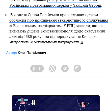
патріархату вирішив
розпустити архієпископство
Російських православних церков у Західній Європі
.
15 жовтня
Синод Російської православної церкви
оголосив про припинення євхаристійного спілкування
зі Вселенським патріархатом
. У РПЦ заявили, що не
визнають рішень Константинополя щодо скасування
акту від 1686 року про підпорядкування Київської
митрополії Московському патріархату.
Автор:
Олег Панфілович
1
Facebook
Twitter
Telegram
Viber