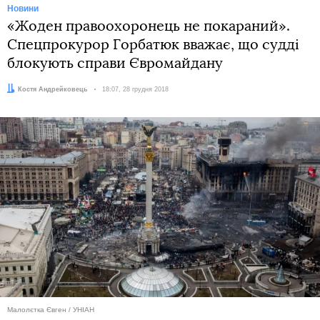
Новини
«Жоден правоохоронець не покараний».
Спецпрокурор Горбатюк вважає, що судді
блокують справи Євромайдану
Автор:
Костя Андрейковець
Дата:
18:07, 28 грудня 2018
Малолєтка Євген / УНІАН