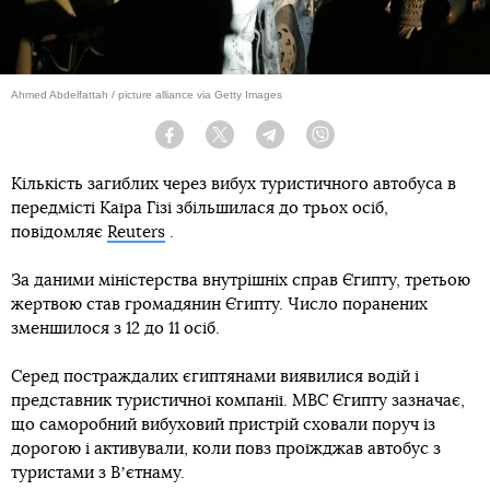
Ahmed Abdelfattah / picture alliance via Getty Images
Facebook
Twitter
Telegram
Viber
Кількість загиблих через вибух туристичного автобуса в
передмісті Каїра Гізі збільшилася до трьох осіб,
повідомляє
Reuters
.
За даними міністерства внутрішніх справ Єгипту, третьою
жертвою став громадянин Єгипту. Число поранених
зменшилося з 12 до 11 осіб.
Серед постраждалих єгиптянами виявилися водій і
представник туристичної компанії. МВС Єгипту зазначає,
що саморобний вибуховий пристрій сховали поруч із
дорогою і активували, коли повз проїжджав автобус з
туристами з Вʼєтнаму.