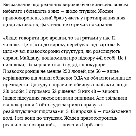
Він зазначив, що реальних вироків було винесено зовсім
небагато і більшість з них — щодо тітушок. Жоден
правоохоронець, який брав участь у протиправних діях
щодо активістів, фактично не отримав покарання.
«Якщо говорити про арешти, то за ґратами у нас 12
чоловік. Це ті, хто до вироку перебуває під вартою. В
цілому всі правоохоронні структури, які розслідують
справи Майдану, повідомили про підозру 441 особі. Це і
силовики, і їх керівництво, і судді, і прокурори.
Правоохоронців не менше 250 людей, ще 56 — вище
керівництво від ланки обласної ОДА чи обласної міліції до
президента. До суду направили обвинувальні акти щодо
281 особи. І отримано 52 рішення. З них 48 — вироки.
Інших підсудних також визнали винними. Але звільнили
від покарання. Тобто суди закрили справу за
реабілітуючими підставами. З 48 вироків 9 — позбавлення
волі. І всі вони по тітушках. Жоден правоохоронець
реально не покараний», — пояснив Горбатюк.