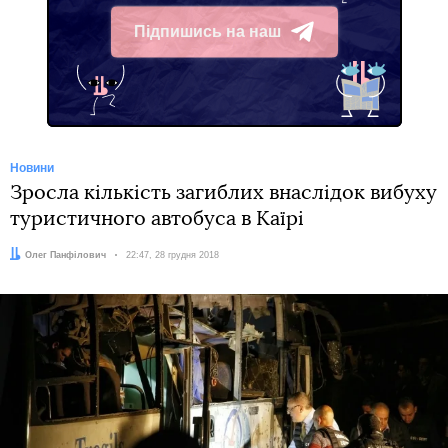
Підпишись на наш
Telegram
Новини
Зросла кількість загиблих внаслідок вибуху
туристичного автобуса в Каїрі
Автор:
Олег Панфілович
Дата:
22:47, 28 грудня 2018