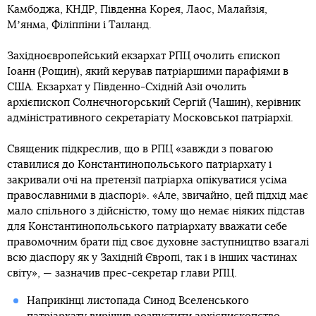
Камбоджа, КНДР, Південна Корея, Лаос, Малайзія,
Мʼянма, Філіппіни і Таїланд.
Західноєвропейський екзархат РПЦ очолить єпископ
Іоанн (Рощин), який керував патріаршими парафіями в
США. Екзархат у Південно-Східній Азії очолить
архієпископ Солнєчногорський Сергій (Чашин), керівник
адміністративного секретаріату Московської патріархії.
Священик підкреслив, що в РПЦ «завжди з повагою
ставилися до Константинопольського патріархату і
закривали очі на претензії патріарха опікуватися усіма
православними в діаспорі». «Але, звичайно, цей підхід має
мало спільного з дійсністю, тому що немає ніяких підстав
для Константинопольського патріархату вважати себе
правомочним брати під своє духовне заступництво взагалі
всю діаспору як у Західній Європі, так і в інших частинах
світу», — зазначив прес-секретар глави РПЦ.
Наприкінці листопада Синод Вселенського