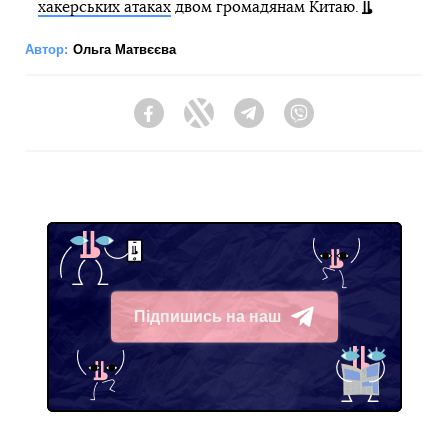
хакерських атаках
двом громадянам Китаю.
Автор:
Ольга Матвєєва
Facebook
Twitter
Telegram
Viber
Підпишись на наш
Telegram