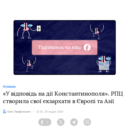
Підпишись на наш
Facebook
Новини
«У відповідь на дії Константинополя». РПЦ
створила свої екзархати в Європі та Азії
Автор:
Олег Панфілович
Дата:
22:02, 28 грудня 2018
1
Facebook
Twitter
Telegram
Viber