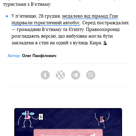
туристами з Вʼєтнаму.
У пʼятницю, 28 грудня,
недалеко від пірамід Гізи
підірвали туристичний автобус
. Серед постраждалих
— громадяни Вʼєтнаму та Єгипту. Правоохоронці
розглядають версію, що вибухівка могла бути
закладена в стіні на одній з вулиць Каїра.
Автор:
Олег Панфілович
Facebook
Twitter
Telegram
Viber