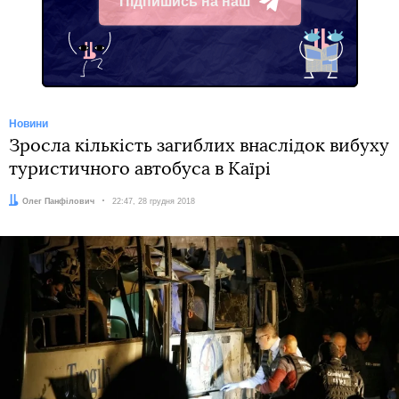
Підпишись на наш
Telegram
Новини
Зросла кількість загиблих внаслідок вибуху
туристичного автобуса в Каїрі
Автор:
Олег Панфілович
Дата:
22:47, 28 грудня 2018