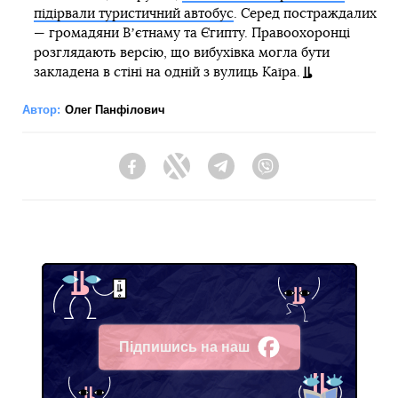
підірвали туристичний автобус
. Серед постраждалих
— громадяни Вʼєтнаму та Єгипту. Правоохоронці
розглядають версію, що вибухівка могла бути
закладена в стіні на одній з вулиць Каїра.
Автор:
Олег Панфілович
Facebook
Twitter
Telegram
Viber
Підпишись на наш
Facebook