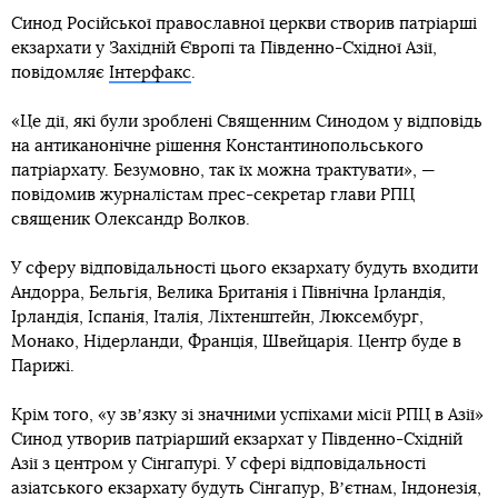
Синод Російської православної церкви створив патріарші
екзархати у Західній Європі та Південно-Східної Азії,
повідомляє
Інтерфакс
.
«Це дії, які були зроблені Священним Синодом у відповідь
на антиканонічне рішення Константинопольського
патріархату. Безумовно, так їх можна трактувати», —
повідомив журналістам прес-секретар глави РПЦ
священик Олександр Волков.
У сферу відповідальності цього екзархату будуть входити
Андорра, Бельгія, Велика Британія і Північна Ірландія,
Ірландія, Іспанія, Італія, Ліхтенштейн, Люксембург,
Монако, Нідерланди, Франція, Швейцарія. Центр буде в
Парижі.
Крім того, «у звʼязку зі значними успіхами місії РПЦ в Азії»
Синод утворив патріарший екзархат у Південно-Східній
Азії з центром у Сінгапурі. У сфері відповідальності
азіатського екзархату будуть Сінгапур, Вʼєтнам, Індонезія,