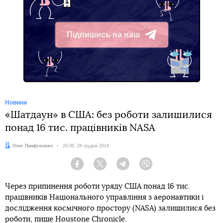
Підпишись на наш
Telegram
Новини
«Шатдаун» в США: без роботи залишилися
понад 16 тис. працівників NASA
Автор:
Олег Панфілович
Дата:
20:06, 28 грудня 2018
Facebook
Twitter
Telegram
Viber
Через припинення роботи уряду США понад 16 тис.
працівників Національного управління з аеронавтики і
дослідження космічного простору (NASA) залишилися без
роботи, пише
Houstone Chronicle
.