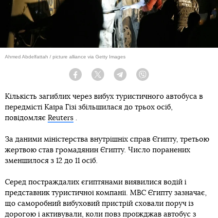
Ahmed Abdelfattah / picture alliance via Getty Images
Facebook
Twitter
Telegram
Viber
Кількість загиблих через вибух туристичного автобуса в
передмісті Каїра Гізі збільшилася до трьох осіб,
повідомляє
Reuters
.
За даними міністерства внутрішніх справ Єгипту, третьою
жертвою став громадянин Єгипту. Число поранених
зменшилося з 12 до 11 осіб.
Серед постраждалих єгиптянами виявилися водій і
представник туристичної компанії. МВС Єгипту зазначає,
що саморобний вибуховий пристрій сховали поруч із
дорогою і активували, коли повз проїжджав автобус з