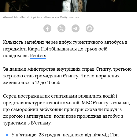
Ahmed Abdelfattah / picture alliance via Getty Images
Facebook
Twitter
Telegram
Viber
Кількість загиблих через вибух туристичного автобуса в
передмісті Каїра Гізі збільшилася до трьох осіб,
повідомляє
Reuters
.
За даними міністерства внутрішніх справ Єгипту, третьою
жертвою став громадянин Єгипту. Число поранених
зменшилося з 12 до 11 осіб.
Серед постраждалих єгиптянами виявилися водій і
представник туристичної компанії. МВС Єгипту зазначає,
що саморобний вибуховий пристрій сховали поруч із
дорогою і активували, коли повз проїжджав автобус з
туристами з Вʼєтнаму.
У пʼятницю, 28 грудня,
недалеко від пірамід Гізи