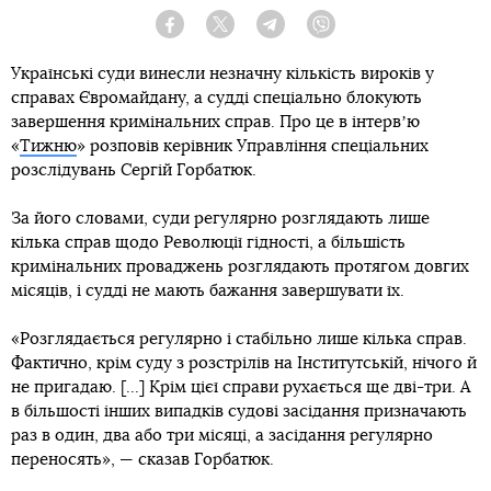
Facebook
Twitter
Telegram
Viber
Українські суди винесли незначну кількість вироків у
справах Євромайдану, а судді спеціально блокують
завершення кримінальних справ. Про це в інтервʼю
«
Тижню
» розповів керівник Управління спеціальних
розслідувань Сергій Горбатюк.
За його словами, суди регулярно розглядають лише
кілька справ щодо Революції гідності, а більшість
кримінальних проваджень розглядають протягом довгих
місяців, і судді не мають бажання завершувати їх.
«Розглядається регулярно і стабільно лише кілька справ.
Фактично, крім суду з розстрілів на Інститутській, нічого й
не пригадаю. [...] Крім цієї справи рухається ще дві-три. А
в більшості інших випадків судові засідання призначають
раз в один, два або три місяці, а засідання регулярно
переносять», — сказав Горбатюк.