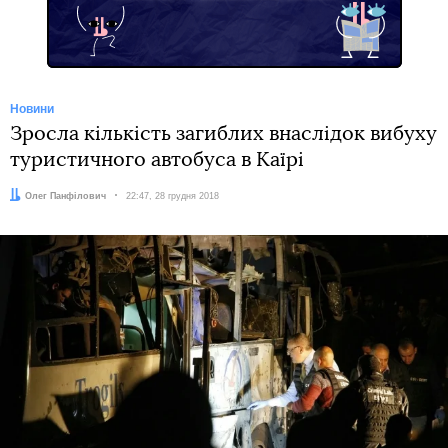
Новини
Зросла кількість загиблих внаслідок вибуху
туристичного автобуса в Каїрі
Автор:
Олег Панфілович
Дата:
22:47, 28 грудня 2018