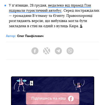
У пʼятницю, 28 грудня,
недалеко від пірамід Гізи
підірвали туристичний автобус
. Серед постраждалих
— громадяни Вʼєтнаму та Єгипту. Правоохоронці
розглядають версію, що вибухівка могла бути
закладена в стіні на одній з вулиць Каїра.
Автор:
Олег Панфілович
Facebook
Twitter
Telegram
Viber
Підпишись на наш
Facebook