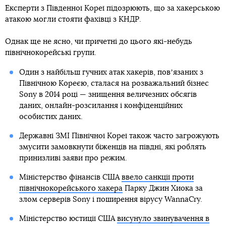
Експерти з Південної Кореї підозрюють, що за хакерською
атакою могли стояти фахівці з КНДР.
Однак ще не ясно, чи причетні до цього які-небудь
північнокорейські групи.
Один з найбільш гучних атак хакерів, повʼязаних з
Північною Кореєю, сталася на розважальний бізнес
Sony в 2014 році — знищення величезних обсягів
даних, онлайн-розсилання і конфіденційних
особистих даних.
Державні ЗМІ Північної Кореї також часто загрожують
змусити замовкнути біженців на півдні, які роблять
принизливі заяви про режим.
Міністерство фінансів США
ввело санкції проти
північнокорейського хакера
Парку Джин Хиока за
злом серверів Sony і поширення вірусу WannaCry.
Міністерство юстиції США
висунуло звинувачення в