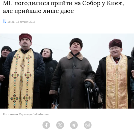
МП погодилися прийти на Собор у Києві,
але прийшло лише двоє
Дата:
16:31, 16 грудня 2018
Костянтин Стрілець / «Бабель»
Facebook
Twitter
Telegram
Viber