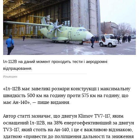
Іл-112В на даний момент проходить тести і аеродромні
відпрацювання.
Ильюшин
«Іл-112В має завеликі розміри конструкції і максимальну
швидкість 500 км на годину проти 575 км на годину, що
має Ан-140», — пише видання.
Автор статті зазначає, що двигун Klimov TV7-117, яким
оснащений Іл-112B, на 38% енергоефективніший за двигун
TV3-117, який стоїть на Ан-140, і це є важливою відзнакою,
здатною «привести до поліпшення дальності та зниження