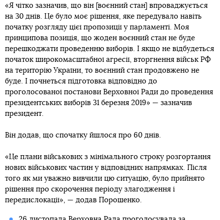
«Я чітко зазначив, що він [воєнний стан] впроваджується
на 30 днів. Це було моє рішення, яке передувало навіть
початку розгляду цієї пропозиції у парламенті. Моя
принципова позиція, що жоден воєнний стан не буде
перешкоджати проведенню виборів. І якщо не відбудеться
початок широкомасштабної агресії, вторгнення військ РФ
на територію України, то воєнний стан продовжено не
буде. І почнеться підготовка відповідно до
проголосованої постанови Верховної Ради до проведення
президентських виборів 31 березня 2019» — зазначив
президент.
Він додав, що спочатку йшлося про 60 днів.
«Це плани військових з мінімального строку розгортання
нових військових частин у відповідних напрямках. Після
того як ми уважно вивчили цю ситуацію, було прийнято
рішення про скорочення періоду злагодження і
передислокації», — додав Порошенко.
26 листопада Верховна Рада
проголосувала за