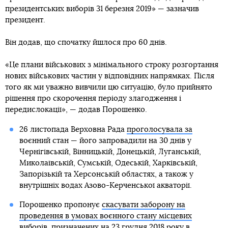
президентських виборів 31 березня 2019» — зазначив
президент.
Він додав, що спочатку йшлося про 60 днів.
«Це плани військових з мінімального строку розгортання
нових військових частин у відповідних напрямках. Після
того як ми уважно вивчили цю ситуацію, було прийнято
рішення про скорочення періоду злагодження і
передислокації», — додав Порошенко.
26 листопада Верховна Рада
проголосувала за
воєнний стан
— його запровадили на 30 днів у
Чернігівській, Вінницькій, Донецькій, Луганській,
Миколаївській, Сумській, Одеській, Харківській,
Запорізькій та Херсонській областях, а також у
внутрішніх водах Азово-Керченської акваторії.
Порошенко пропонує
скасувати заборону на
проведення в умовах воєнного стану місцевих
виборів
, призначених на 23 грудня 2018 року в