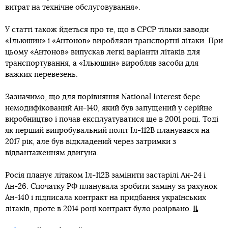
витрат на технічне обслуговування».
У статті також йдеться про те, що в СРСР тільки заводи
«Ільюшин» і «Антонов» виробляли транспортні літаки. При
цьому «Антонов» випускав легкі варіанти літаків для
транспортування, а «Ільюшин» виробляв засоби для
важких перевезень.
Зазначимо, що для порівняння National Interest бере
немодифікований Ан-140, який був запущений у серійне
виробництво і почав експлуатуватися ще в 2001 році. Тоді
як перший випробувальний політ Іл-112В планувався на
2017 рік, але був відкладений через затримки з
відвантаженням двигуна.
Росія планує літаком Іл-112В замінити застарілі Ан-24 і
Ан-26. Спочатку РФ планувала зробити заміну за рахунок
Ан-140 і підписала контракт на придбання українських
літаків, проте в 2014 році контракт було розірвано.