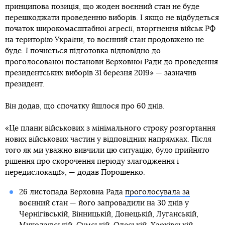
принципова позиція, що жоден воєнний стан не буде
перешкоджати проведенню виборів. І якщо не відбудеться
початок широкомасштабної агресії, вторгнення військ РФ
на територію України, то воєнний стан продовжено не
буде. І почнеться підготовка відповідно до
проголосованої постанови Верховної Ради до проведення
президентських виборів 31 березня 2019» — зазначив
президент.
Він додав, що спочатку йшлося про 60 днів.
«Це плани військових з мінімального строку розгортання
нових військових частин у відповідних напрямках. Після
того як ми уважно вивчили цю ситуацію, було прийнято
рішення про скорочення періоду злагодження і
передислокації», — додав Порошенко.
26 листопада Верховна Рада
проголосувала за
воєнний стан
— його запровадили на 30 днів у
Чернігівській, Вінницькій, Донецькій, Луганській,