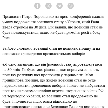
Facebook
Twitter
Telegram
Viber
Президент Петро Порошенко на прес-конференції назвав
умову подовження воєнного стану в Україні, який Рада
ввела строком на 30 днів. Він заявив, що воєнний стан не
буде подовжуватися, якщо не буде прямої агресії з боку
Росії.
За його словами, воєнний стан не повинен вплинути на
своєчасне проведення президентських виборів.
«Я чітко зазначив, що він [воєнний стан] впроваджується
на 30 днів. Це було моє рішення, яке передувало навіть
початку розгляду цієї пропозиції у парламенті. Моя
принципова позиція, що жоден воєнний стан не буде
перешкоджати проведенню виборів. І якщо не відбудеться
початок широкомасштабної агресії, вторгнення військ РФ
на територію України, то воєнний стан продовжено не
буде. І почнеться підготовка відповідно до
проголосованої постанови Верховної Ради до проведення