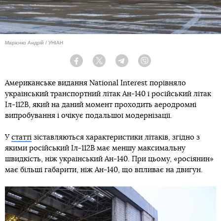
Марієнко Андрій / УНІАН
Facebook
Twitter
Telegram
Viber
Американське видання National Interest порівняло
український транспортний літак Ан-140 і російський літак
Іл-112В, який на даний момент проходить аеродромні
випробування і очікує подальшої модернізації.
У
статті
зіставляються характеристики літаків, згідно з
якими російський Іл-112В має меншу максимальну
швидкість, ніж український Ан-140. При цьому, «росіянин»
має більші габарити, ніж Ан-140, що впливає на двигун.