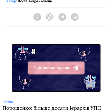
Автор:
Костя Андрейковець
Facebook
Twitter
Telegram
Viber
Підпишись на наш
Telegram
Новини
Порошенко: більше десяти ієрархів УПЦ