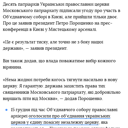
Десять патріархів Української православної церкви
Московського патріархату підписали угоду про участь в
Обʼєднавчому соборі в Києві, але прийшли тільки двоє.
Про це заявив президент Петро Порошенко на прес-
конференції в Києві у Мистецькому арсеналі.
«Це є результат тиску, але точно не з боку нашої
держави», — заявив президент.
Він також додав, що влада поважатиме вибір кожного
вірянина.
«Нема жодної потреби когось тягнути насильно в нову
церкву. Я гарантую: держава захистить права тих
священників Московського патріархату, які добровільно
вирішать піти від Москви», — додав Порошенко.
15 грудня під час Обʼєднавчого собору православні
архієреї
оголосили про обʼєднання українських
церков у єдину помісну незалежну церкву
, яка