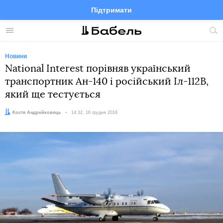
Підтримати
Facebook
Telegram
Twitter
Instagram
Меню
По
по
сай
Новини
National Interest порівняв український
транспортник Ан-140 і російський Іл-112В,
який ще тестується
Автор:
Костя Андрейковець
Дата:
14:32, 16 грудня 2018