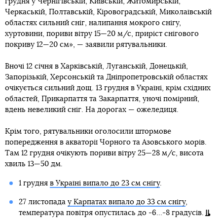
грудня у Чернігівській, Київській, Житомирській,
Черкаській, Полтавській, Кіровоградській, Миколаївській
областях сильний сніг, налипання мокрого снігу,
хуртовини, пориви вітру 15—20 м/с, приріст снігового
покриву 12—20 см», — заявили рятувальники.
Вночі 12 січня в Харківській, Луганській, Донецькій,
Запорізькій, Херсонській та Дніпропетровській областях
очікується сильний дощ. 13 грудня в Україні, крім східних
областей, Прикарпаття та Закарпаття, уночі помірний,
вдень невеликий сніг. На дорогах — ожеледиця.
Крім того, рятувальники оголосили штормове
попередження в акваторії Чорного та Азовського морів.
Там 12 грудня очікують пориви вітру 25—28 м/с, висота
хвиль 13—50 дм.
1 грудня
в Україні випало до 23 см снігу
.
27 листопада
у Карпатах випало до 33 см снігу
,
температура повітря опустилась до -6…-8 градусів.