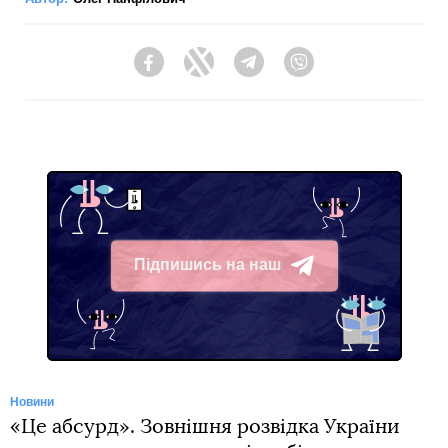
Facebook
Twitter
Telegram
Viber
Підпишись на наш
Telegram
Новини
«Це абсурд». Зовнішня розвідка України