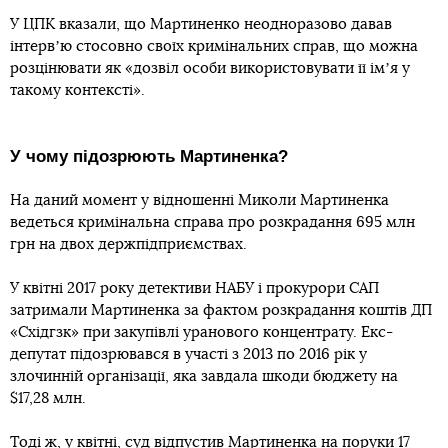
У ЦПК вказали, що Мартиненко неодноразово давав
інтервʼю стосовно своїх кримінальних справ, що можна
розцінювати як «дозвіл особи використовувати її імʼя у
такому контексті».
У чому підозрюють Мартиненка?
На даний момент у відношенні Миколи Мартиненка
ведеться кримінальна справа про розкрадання 695 млн
грн на двох держпідприємствах.
У квітні 2017 року детективи НАБУ і прокурори САП
затримали Мартиненка за фактом розкрадання коштів ДП
«Східгзк» при закупівлі уранового концентрату. Екс-
депутат підозрювався в участі з 2013 по 2016 рік у
злочинній організації, яка завдала шкоди бюджету на
$17,28 млн.
Тоді ж, у квітні, суд відпустив Мартиненка на поруки 17