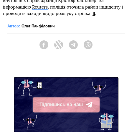
внутрішніх справ Франції Крістоф Кастанер. За
інформацією
Reuters
, поліція оточила район інциденту і
проводить заходи щодо розшуку стрілка.
Автор:
Олег Панфілович
Facebook
Twitter
Telegram
Viber
Підпишись на наш
Telegram