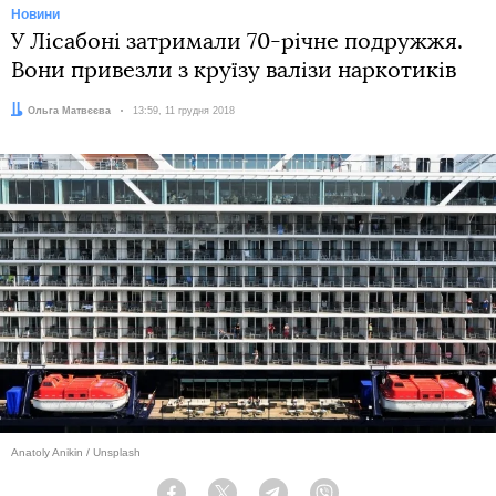
Новини
У Лісабоні затримали 70-річне подружжя.
Вони привезли з круїзу валізи наркотиків
Автор:
Ольга Матвєєва
Дата:
13:59, 11 грудня 2018
Anatoly Anikin / Unsplash