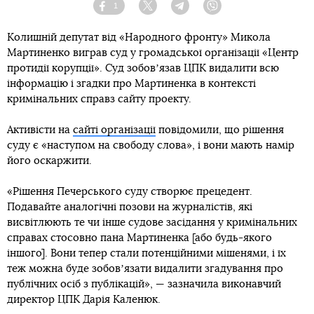
1
Facebook
Twitter
Telegram
Viber
Колишній депутат від «Народного фронту» Микола
Мартиненко виграв суд у громадської організації «Центр
протидії корупції». Суд зобовʼязав ЦПК видалити всю
інформацію і згадки про Мартиненка в контексті
кримінальних справз сайту проекту.
Активісти на
сайті організації
повідомили, що рішення
суду є «наступом на свободу слова», і вони мають намір
його оскаржити.
«Рішення Печерського суду створює прецедент.
Подавайте аналогічні позови на журналістів, які
висвітлюють те чи інше судове засідання у кримінальних
справах стосовно пана Мартиненка [або будь-якого
іншого]. Вони тепер стали потенційними мішенями, і їх
теж можна буде зобовʼязати видалити згадування про
публічних осіб з публікацій», — зазначила виконавчий
директор ЦПК Дарія Каленюк.