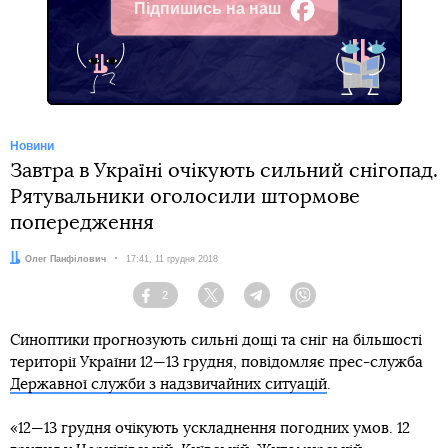
Підпишись на наш
Facebook
Новини
Завтра в Україні очікують сильний снігопад.
Рятувальники оголосили штормове
попередження
Автор:
Олег Панфілович
Дата:
17:41, 11 грудня 2018
2
Facebook
Twitter
Telegram
Viber
Синоптики прогнозують сильні дощі та сніг на більшості
території України 12—13 грудня, повідомляє прес-служба
Державної служби з надзвичайних ситуацій
.
«12—13 грудня очікують ускладнення погодних умов. 12