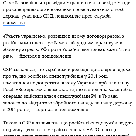
Служба зовнішньої розвідки України почала вихід з Угоди
про співпрацю органів безпеки і розвідувальних служб
держав-учасниць СНД, повідомляє
прес-служба
відомства
.
«Участь української розвідки в цьому договорі разом з
російськими спецслужбами є абсурдним, враховуючи
збройну агресію РФ проти України, яка триває вже пʼятий
рік», — йдеться в повідомленні.
СЗР зазначила, що українській розвідці достовірно відомо
про те, що російські спецслужби ще у 2014 році
намагалися не допустити виходу України з орбіти впливу
Росії. «Все зрозумілішим стає те, що відповідна масштабна
операція здійснювалася спецслужбами РФ в Україні
задовго до відкритого збройного нападу на нашу державу
в 2014 році», — йдеться в повідомленні.
Також в СЗР відзначають, що російські спецслужби ведуть
підривну діяльність у країнах-членах НАТО, про що