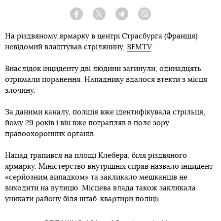
Facebook
Twitter
Telegram
Viber
На різдвяному ярмарку в центрі Страсбурга (Франція)
невідомий влаштував стрілянину,
BFMTV
.
Внаслідок інциденту дві людини загинули, одинадцять
отримали поранення. Нападнику вдалося втекти з місця
злочину.
За даними каналу, поліція вже ідентифікувала стрільця,
йому 29 років і він вже потрапляв в поле зору
правоохоронних органів.
Напад трапився на площі Клебера, біля різдвяного
ярмарку. Міністерство внутрішніх справ назвало інцидент
«серйозним випадком» та закликало мешканців не
виходити на вулицю. Місцева влада також закликала
уникати району біля штаб-квартири поліції.