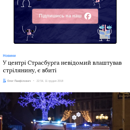
Підпишись на наш
Facebook
Новини
У центрі Страсбурга невідомий влаштував
стрілянину, є вбиті
Автор:
Олег Панфілович
Дата:
22:54, 11 грудня 2018