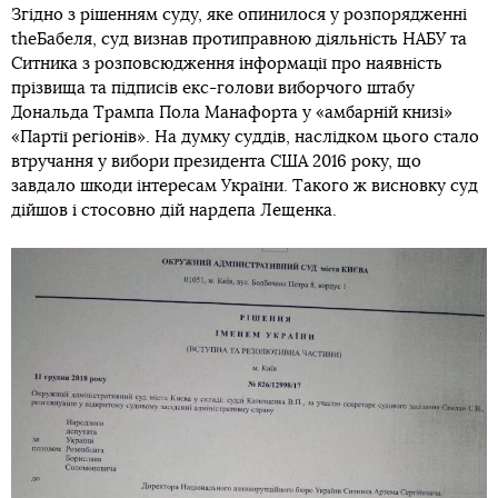
Згідно з рішенням суду, яке опинилося у розпорядженні
theБабеля, суд визнав протиправною діяльність НАБУ та
Ситника з розповсюдження інформації про наявність
прізвища та підписів екс-голови виборчого штабу
Дональда Трампа Пола Манафорта у «амбарній книзі»
«Партії регіонів». На думку суддів, наслідком цього стало
втручання у вибори президента США 2016 року, що
завдало шкоди інтересам України. Такого ж висновку суд
дійшов і стосовно дій нардепа Лещенка.