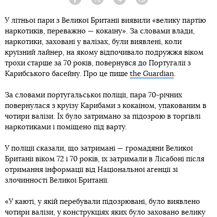
Facebook
Twitter
Telegram
Viber
У літньої пари з Великої Британії виявили «велику партію
наркотиків, переважно — кокаїну». За словами влади,
наркотики, заховані у валізах, були виявлені, коли
круїзний лайнер, на якому відпочивало подружжя віком
трохи старше за 70 років, повернувся до Португалії з
Карибського басейну. Про це пише
the Guardian
.
За словами португальської поліції, пара 70-річних
повернулася з круїзу Карибами з кокаїном, упакованим в
чотири валізи. Їх було затримано за підозрою в торгівлі
наркотиками і поміщено під варту.
У поліції сказали, що затримані — громадяни Великої
Британії віком 72 і 70 років, їх затримали в Лісабоні після
отримання інформації від Національної агенції зі
злочинності Великої Британії.
«У каюті, у якій перебували підозрювані, було виявлено
чотири валізи, у конструкціях яких було заховано велику