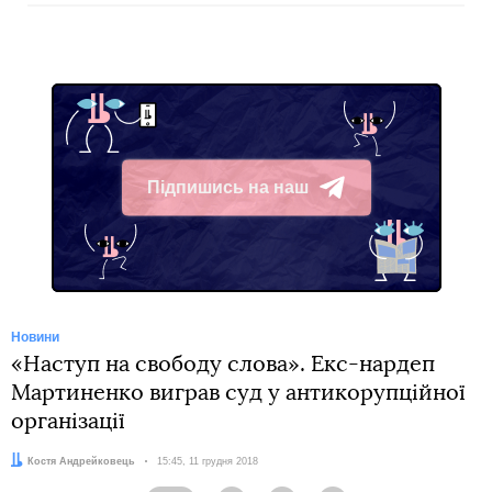
Підпишись на наш
Telegram
Новини
«Наступ на свободу слова». Екс-нардеп
Мартиненко виграв суд у антикорупційної
організації
Автор:
Костя Андрейковець
Дата:
15:45, 11 грудня 2018