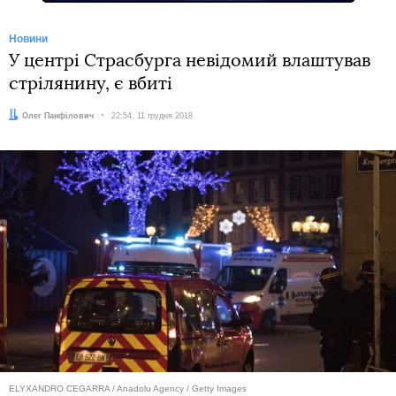
Новини
У центрі Страсбурга невідомий влаштував
стрілянину, є вбиті
Автор:
Олег Панфілович
Дата:
22:54, 11 грудня 2018
ELYXANDRO CEGARRA / Anadolu Agency / Getty Images