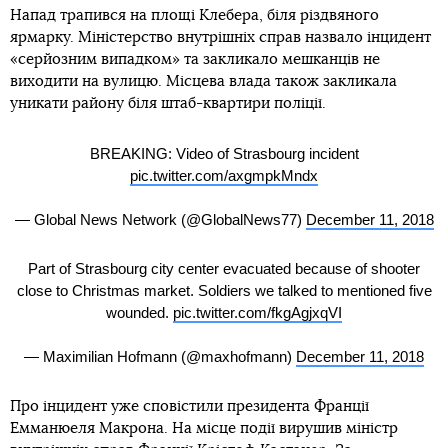
Напад трапився на площі Клебера, біля різдвяного
ярмарку. Міністерство внутрішніх справ назвало інцидент
«серйозним випадком» та закликало мешканців не
виходити на вулицю. Місцева влада також закликала
уникати району біля штаб-квартири поліції.
BREAKING: Video of Strasbourg incident
pic.twitter.com/axgmpkMndx
— Global News Network (@GlobalNews77)
December 11, 2018
Part of Strasbourg city center evacuated because of shooter
close to Christmas market. Soldiers we talked to mentioned five
wounded.
pic.twitter.com/fkgAgjxqVI
— Maximilian Hofmann (@maxhofmann)
December 11, 2018
Про інцидент уже сповістили президента Франції
Емманюеля Макрона. На місце події вирушив міністр