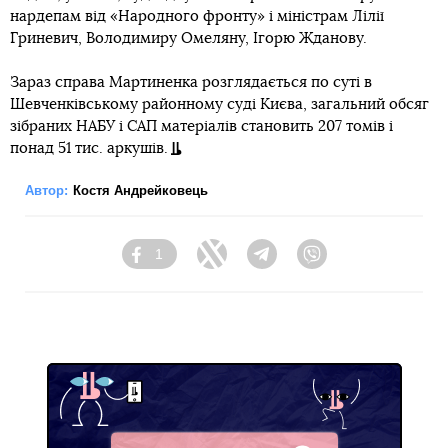
нардепам від «Народного фронту» і міністрам Лілії
Гриневич, Володимиру Омеляну, Ігорю Жданову.
Зараз справа Мартиненка розглядається по суті в
Шевченківському районному суді Києва, загальний обсяг
зібраних НАБУ і САП матеріалів становить 207 томів і
понад 51 тис. аркушів.
Автор:
Костя Андрейковець
1
Facebook
Twitter
Telegram
Viber