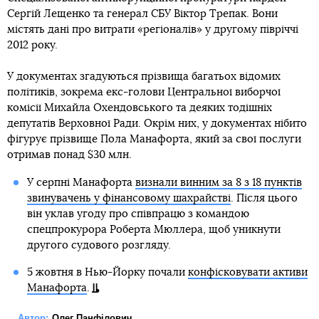
Сергій Лещенко та генерал СБУ Віктор Трепак. Вони
містять дані про витрати «регіоналів» у другому півріччі
2012 року.
У документах згадуються прізвища багатьох відомих
політиків, зокрема екс-голови Центральної виборчої
комісії Михайла Охендовського та деяких тодішніх
депутатів Верховної Ради. Окрім них, у документах нібито
фігурує прізвище Пола Манафорта, який за свої послуги
отримав понад $30 млн.
У серпні Манафорта
визнали винним за 8 з 18 пунктів
звинувачень у фінансовому шахрайстві
. Після цього
він уклав угоду про співпрацю з командою
спецпрокурора Роберта Мюллера, щоб уникнути
другого судового розгляду.
5 жовтня в Нью-Йорку почали
конфісковувати активи
Манафорта
.
Автор:
Олег Панфілович