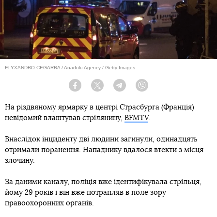
ELYXANDRO CEGARRA / Anadolu Agency / Getty Images
Facebook
Twitter
Telegram
Viber
На різдвяному ярмарку в центрі Страсбурга (Франція)
невідомий влаштував стрілянину,
BFMTV
.
Внаслідок інциденту дві людини загинули, одинадцять
отримали поранення. Нападнику вдалося втекти з місця
злочину.
За даними каналу, поліція вже ідентифікувала стрільця,
йому 29 років і він вже потрапляв в поле зору
правоохоронних органів.