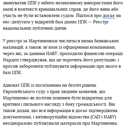
звинуватив ЦПК у нібито незаконному використанні його
імені в контексті кримінальних справ, де його вина або
участь не були встановлені судом. Йшлося про
досьє
на
екс-депутата у відкритій базі даних ЦПК — Реєстрі
національних публічних діячів.
У реєстрі за Мартиненком числиться низка банківських
махінацій, а також звʼязок із офшорними компаніями,
через які, за даними НАБУ, проходили фінансові операції.
Нардеп стверджував, що це порочить його репутацію, і
просив заборонити публікувати інформацію про нього в
базі ЦПК.
Адвокат ЦПК із посиланням на безліч рішень
Європейського суду з прав людини зазначив, що
Мартиненко як політик повинен бути відкритим для
критики і пильного нагляду з боку громадськості. Він
також додав, що вся інформація в досьє підтверджена
документами, і антикорупційні відомства (САП і НАБУ)
неодноразово публікували матеріали про Мартиненка.