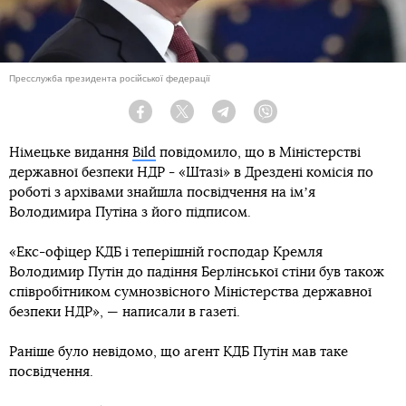
Пресслужба президента російської федерації
Facebook
Twitter
Telegram
Viber
Німецьке видання
Bild
повідомило, що в Міністерстві
державної безпеки НДР - «Штазі» в Дрездені комісія по
роботі з архівами знайшла посвідчення на імʼя
Володимира Путіна з його підписом.
«Екс-офіцер КДБ і теперішній господар Кремля
Володимир Путін до падіння Берлінської стіни був також
співробітником сумнозвісного Міністерства державної
безпеки НДР», — написали в газеті.
Раніше було невідомо, що агент КДБ Путін мав таке
посвідчення.