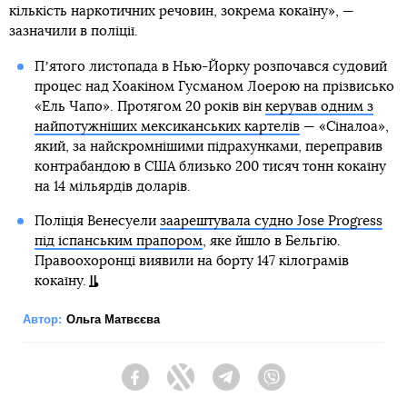
кількість наркотичних речовин, зокрема кокаїну», —
зазначили в поліції.
Пʼятого листопада в Нью-Йорку розпочався судовий
процес над Хоакіном Гусманом Лоерою на прізвисько
«Ель Чапо». Протягом 20 років він
керував одним з
найпотужніших мексиканських картелів
— «Сіналоа»,
який, за найскромнішими підрахунками, переправив
контрабандою в США близько 200 тисяч тонн кокаїну
на 14 мільярдів доларів.
Поліція Венесуели
заарештувала судно Jose Progress
під іспанським прапором
, яке йшло в Бельгію.
Правоохоронці виявили на борту 147 кілограмів
кокаїну.
Автор:
Ольга Матвєєва
Facebook
Twitter
Telegram
Viber