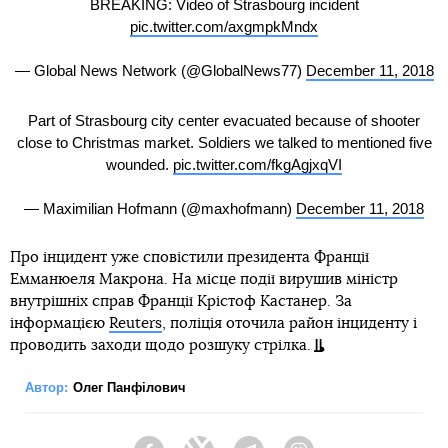
BREAKING: Video of Strasbourg incident
pic.twitter.com/axgmpkMndx
— Global News Network (@GlobalNews77)
December 11, 2018
Part of Strasbourg city center evacuated because of shooter
close to Christmas market. Soldiers we talked to mentioned five
wounded.
pic.twitter.com/fkgAgjxqVI
— Maximilian Hofmann (@maxhofmann)
December 11, 2018
Про інцидент уже сповістили президента Франції
Емманюеля Макрона. На місце події вирушив міністр
внутрішніх справ Франції Крістоф Кастанер. За
інформацією
Reuters
, поліція оточила район інциденту і
проводить заходи щодо розшуку стрілка.
Автор:
Олег Панфілович