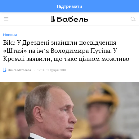
Підтримати
Facebook
Telegram
Twitter
Instagram
Меню
По
по
сай
Новини
Bild: У Дрездені знайшли посвідчення
«Штазі» на імʼя Володимира Путіна. У
Кремлі заявили, що таке цілком можливо
Автор:
Ольга Матвєєва
Дата:
12:14, 11 грудня 2018