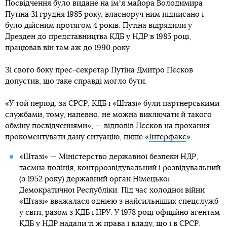
Посвідчення було видане на імʼя майора Володимира
Путіна 31 грудня 1985 року, власноруч ним підписано і
було дійсним протягом 4 років. Путіна відрядили у
Дрезден до представництва КДБ у НДР в 1985 році,
працював він там аж до 1990 року.
Зі свого боку прес-секретар Путіна Дмитро Пєсков
допустив, що таке справді могло бути.
«У той період, за СРСР, КДБ і «Штазі» були партнерськими
службами, тому, напевно, не можна виключати й такого
обміну посвідченнями», — відповів Пєсков на прохання
прокоментувати дану ситуацію, пише «
Інтерфакс
».
«Штазі» — Міністерство державної безпеки НДР,
таємна поліція, контррозвідувальний і розвідувальний
(з 1952 року) державний орган Німецької
Демократичної Республіки. Під час холодної війни
«Штазі» вважалася однією з найсильніших спецслужб
у світі, разом з КДБ і ЦРУ. У 1978 році офіційно агентам
КДБ у НДР надали ті ж права і владу, що і в СРСР.