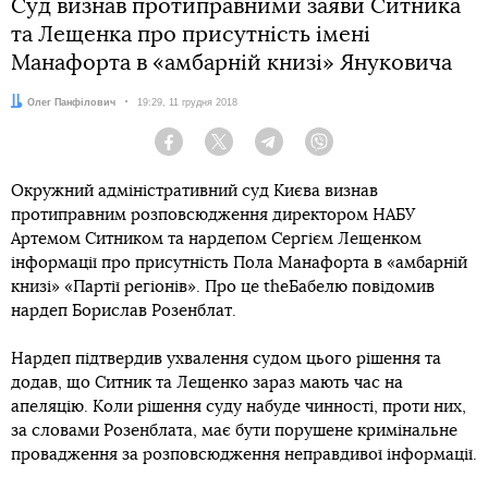
Суд визнав протиправними заяви Ситника
та Лещенка про присутність імені
Манафорта в «амбарній книзі» Януковича
Автор:
Олег Панфілович
Дата:
19:29, 11 грудня 2018
Facebook
Twitter
Telegram
Viber
Окружний адміністративний суд Києва визнав
протиправним розповсюдження директором НАБУ
Артемом Ситником та нардепом Сергієм Лещенком
інформації про присутність Пола Манафорта в «амбарній
книзі» «Партії регіонів». Про це theБабелю повідомив
нардеп Борислав Розенблат.
Нардеп підтвердив ухвалення судом цього рішення та
додав, що Ситник та Лещенко зараз мають час на
апеляцію. Коли рішення суду набуде чинності, проти них,
за словами Розенблата, має бути порушене кримінальне
провадження за розповсюдження неправдивої інформації.