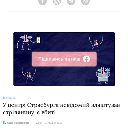
Facebook
Twitter
Telegram
Viber
Підпишись на наш
Facebook
Новини
У центрі Страсбурга невідомий влаштував
стрілянину, є вбиті
Автор:
Олег Панфілович
Дата:
22:54, 11 грудня 2018