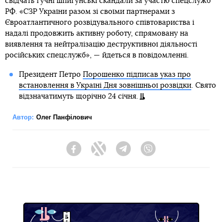
свідчать гучні шпигунські скандали за участю спецслужб
РФ. «СЗР України разом зі своїми партнерами з
Євроатлантичного розвідувального співтовариства і
надалі продовжить активну роботу, спрямовану на
виявлення та нейтралізацію деструктивної діяльності
російських спецслужб», — йдеться в повідомленні.
Президент Петро
Порошенко підписав указ про
встановлення в Україні Дня зовнішньої розвідки
. Свято
відзначатимуть щорічно 24 січня.
Автор:
Олег Панфілович
Facebook
Twitter
Telegram
Viber