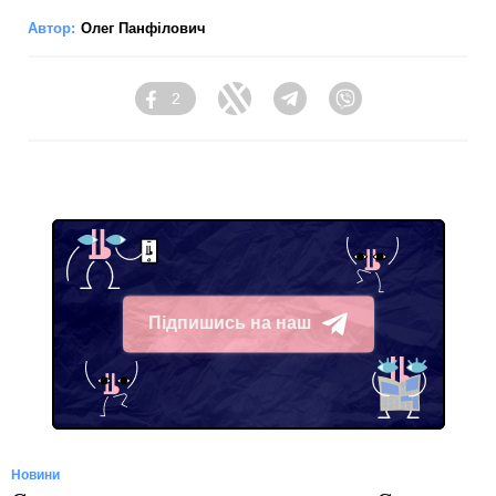
Автор:
Олег Панфілович
2
Facebook
Twitter
Telegram
Viber
Підпишись на наш
Telegram
Новини