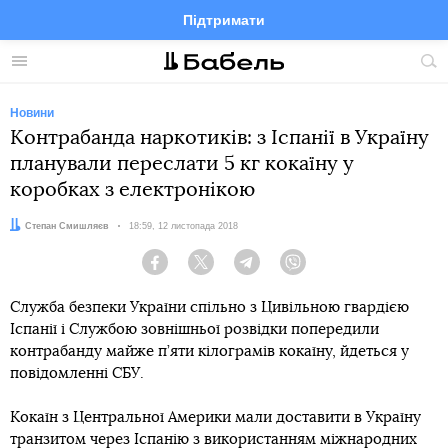
Підтримати
Facebook
Telegram
Twitter
Instagram
Меню
По
по
сай
Новини
Контрабанда наркотиків: з Іспанії в Україну
планували переслати 5 кг кокаїну у
коробках з електронікою
Автор:
Степан Смишляєв
Дата:
18:59, 12 листопада 2018
Facebook
Twitter
Telegram
Viber
Служба безпеки України спільно з Цивільною гвардією
Іспанії і Службою зовнішньої розвідки попередили
контрабанду майже п’яти кілограмів кокаїну, йдеться у
повідомленні СБУ.
Кокаїн з Центральної Америки мали доставити в Україну
транзитом через Іспанію з використанням міжнародних