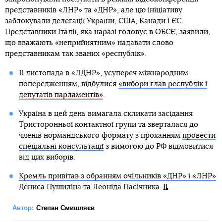
представників «ЛНР» та «ДНР», але цю ініціативу
заблокували делегації України, США, Канади і ЄС.
Представники Італії, яка наразі головує в ОБСЄ, заявили,
що вважають «неприйнятним» надавати слово
представникам так званих «республік».
11 листопада в «ЛДНР», усупереч міжнародним
попередженням, відбулися
«вибори глав республік і
депутатів парламентів»
.
Україна в цей день вимагала скликати засідання
Тристоронньої контактної групи та зверталася до
членів нормандського формату з проханням
провести
спеціальні консультації
з вимогою до РФ відмовитися
від цих виборів.
Кремль привітав з обранням очільників «ДНР» і «ЛНР»
Дениса Пушиліна та Леоніда Пасічника.
Автор:
Степан Смишляєв