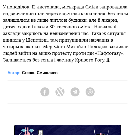
У понеділок, 12 листопада, міськрада Сміли запровадила
надзвичайний стан через відсутність опалення. Без тепла
залишилися не лише житлові будинки, але й лікарні,
дитячі садки і школи 80-тисячного міста. Навчальні
заклади закриють на невизначений час. Така ж ситуація
виникла у Шепетівці, там призупинили навчання в
чотирьох школах. Мер міста Михайло Полодюк закликав
людей вийти на акцію протесту проти дій «Нафтогазу».
Залишається без тепла і частину Кривого Рогу.
Автор:
Степан Смишляєв
Facebook
Twitter
Telegram
Viber