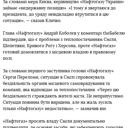
За словами мера Києва, керівництво «Нафтогазу України»
займає «недержавну позицію». «І тому я звертаюся до
президента, до уряду невідкладно втрутитися в цю
ситуацію», — сказав Кличко.
Глава «Нафтогазу» Андрій Коболєв у коментарі theБабелю
підтвердив, що є проблеми з теплопостачанням Сміли,
Шепетівки, Кривого Рогу і Херсона, проте «Нафтогаз»
готовий домовлятися з місцевою владою в правовому
полі.
За словами першого заступника голови «Нафтогазу»
Сергія Переломи, ситуацію в Смілі спровокувала
бездіяльність органів місцевого самоврядування та
компанії, яка відповідає за теплопостачання. «Через цю
бездіяльності страждають жителі міста. Це неприпустимо.
Ситуація повинна бути вирішена, але на жаль зусиль
тільки «Нафтогазу» недостатньо», — зазначив він.
«Нафтогаз» просить владу Сміли документально
підтвердити, де основні засоби, які забезпечують городян