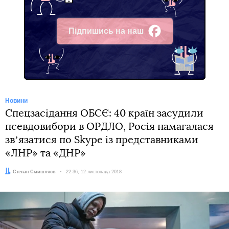
Підпишись на наш
Facebook
Новини
Спецзасідання ОБСЄ: 40 країн засудили
псевдовибори в ОРДЛО, Росія намагалася
звʼязатися по Skype із представниками
«ЛНР» та «ДНР»
Автор:
Степан Смишляєв
Дата:
22:36, 12 листопада 2018