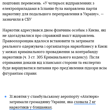
поштових перевезень. «У чотирьох відправленнях з
електроприладами в Іспанію була направлена партія
наркотику для подальшого переправлення в Україну», —
зазначили в СБУ
Наркотик адресувався двом фізичним особам з Києва, які
не здогадувалися про справжній вміст відправлень.
Правоохоронцям вдалося встановити та затримати
реального одержувача і організатора наркобізнесу в Києві
у межах кримінального провадження за контрабанду
наркотиків (ч. 3 ст. 305 Кримінального кодексу). Після
отримання доказів від іспанської сторони та експертиз
буде вирішуватися питання про пред’явлення підозри всім
фігурантам справи.
31 жовтня у стамбульському аеропорту «Ататюрк»
затримали громадянку України, яка
сховала 2 кг
наркотиків у бляшанках
.