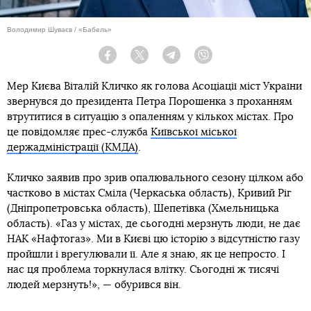
Володимир Шуваєв / «Бабель»
Facebook
Twitter
Telegram
Viber
Мер Києва Віталій Кличко як голова Асоціації міст України
звернувся до президента Петра Порошенка з проханням
втрутитися в ситуацію з опаленням у кількох містах. Про
це повідомляє прес-служба
Київської міської
держадміністрації (КМДА)
.
Кличко заявив про зрив опалювального сезону цілком або
частково в містах Сміла (Черкаська область), Кривий Ріг
(Дніпропетровська область), Шепетівка (Хмельницька
область). «Газ у містах, де сьогодні мерзнуть люди, не дає
НАК «Нафтогаз». Ми в Києві цю історію з відсутністю газу
пройшли і врегулювали її. Але я знаю, як це непросто. І
нас ця проблема торкнулася влітку. Сьогодні ж тисячі
людей мерзнуть!», — обурився він.