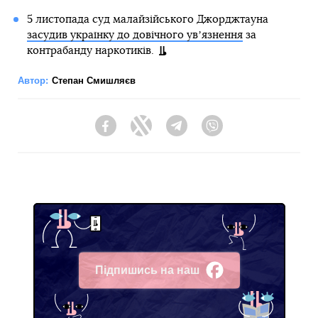
5 листопада суд малайзійського Джорджтауна
засудив українку до довічного увʼязнення
за
контрабанду наркотиків.
Автор:
Степан Смишляєв
Facebook
Twitter
Telegram
Viber
Підпишись на наш
Facebook