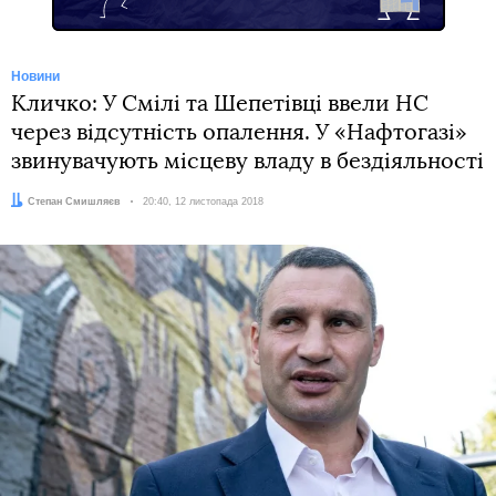
Новини
Кличко: У Смілі та Шепетівці ввели НС
через відсутність опалення. У «Нафтогазі»
звинувачують місцеву владу в бездіяльності
Автор:
Степан Смишляєв
Дата:
20:40, 12 листопада 2018