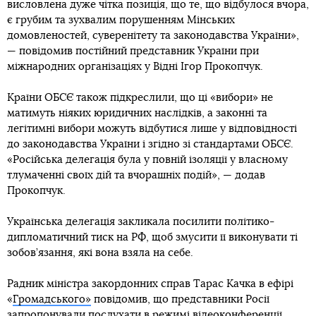
висловлена дуже чітка позиція, що те, що відбулося вчора,
є грубим та зухвалим порушенням Мінських
домовленостей, суверенітету та законодавства України»,
— повідомив постійний представник України при
міжнародних організаціях у Відні Ігор Прокопчук.
Країни ОБСЄ також підкреслили, що ці «вибори» не
матимуть ніяких юридичних наслідків, а законні та
легітимні вибори можуть відбутися лише у відповідності
до законодавства України і згідно зі стандартами ОБСЄ.
«Російська делегація була у повній ізоляції у власному
тлумаченні своїх дій та вчорашніх подій», — додав
Прокопчук.
Українська делегація закликала посилити політико-
дипломатичний тиск на РФ, щоб змусити її виконувати ті
зобов’язання, які вона взяла на себе.
Радник міністра закордонних справ Тарас Качка в ефірі
«
Громадського»
повідомив, що представники Росії
запропонували послухати в режимі відеоконференції