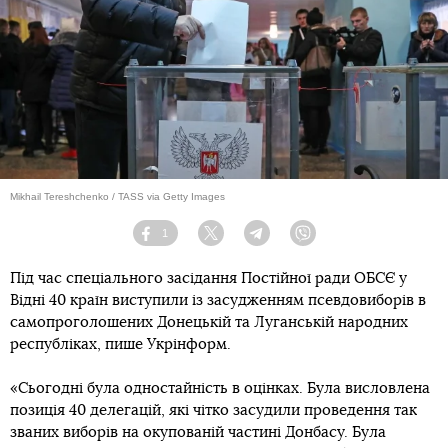
Mikhail Tereshchenko / TASS via Getty Images
1
Facebook
Twitter
Telegram
Viber
Під час спеціального засідання Постійної ради ОБСЄ у
Відні 40 країн виступили із засудженням псевдовиборів в
самопроголошених Донецькій та Луганській народних
республіках, пише Укрінформ.
«Сьогодні була одностайність в оцінках. Була висловлена
позиція 40 делегацій, які чітко засудили проведення так
званих виборів на окупованій частині Донбасу. Була