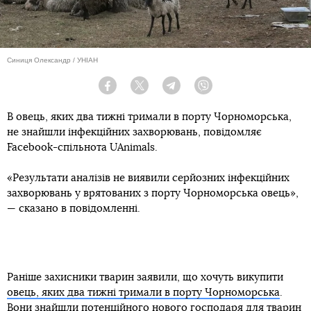
Синиця Олександр / УНІАН
Facebook
Twitter
Telegram
Viber
В овець, яких два тижні тримали в порту Чорноморська,
не знайшли інфекційних захворювань, повідомляє
Facebook-спільнота UAnimals.
«Результати аналізів не виявили серйозних інфекційних
захворювань у врятованих з порту Чорноморська овець»,
— сказано в повідомленні.
Раніше захисники тварин заявили, що хочуть викупити
овець, яких два тижні тримали в порту Чорноморська
.
Вони знайшли потенційного нового господаря для тварин