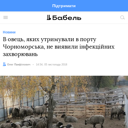
Підтримати
Facebook
Telegram
Twitter
Instagram
Меню
По
по
сай
Новини
В овець, яких утримували в порту
Чорноморська, не виявили інфекційних
захворювань
Автор:
Олег Панфілович
Дата:
14:54, 05 листопада 2018