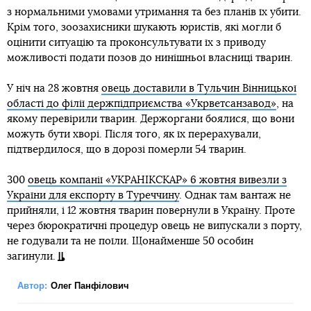
з нормальними умовами утримання та без планів їх убити.
Крім того, зоозахисники шукають юристів, які могли б
оцінити ситуацію та проконсультувати їх з приводу
можливості подати позов до нинішньої власниці тварин.
У ніч на 28 жовтня
овець доставили в Тульчин Вінницької
області до філії держпідприємства «Укрветсанзавод»
, на
якому перевірили тварин. Держоргани боялися, що вони
можуть бути хворі. Після того, як їх перерахували,
підтвердилося, що в дорозі померли 54 тварин.
300
овець компанії «УКРАНІКСКАР» 6 жовтня вивезли з
України для експорту в Туреччину
. Однак там вантаж не
прийняли, і 12 жовтня тварин повернули в Україну. Проте
через бюрократичні процедур овець не випускали з порту,
не годували та не поїли. Щонайменше 50 особин
загинули.
Автор:
Олег Панфілович