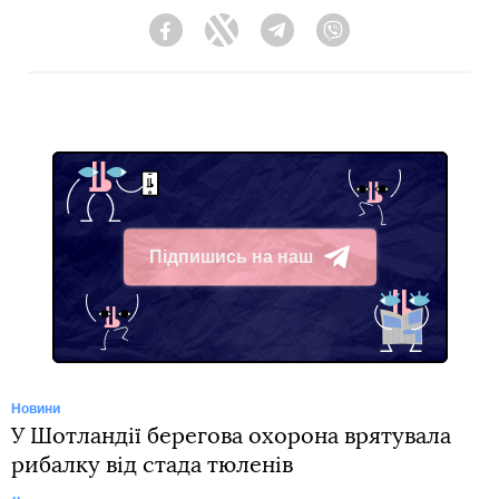
Facebook
Twitter
Telegram
Viber
Підпишись на наш
Telegram
Новини
У Шотландії берегова охорона врятувала
рибалку від стада тюленів