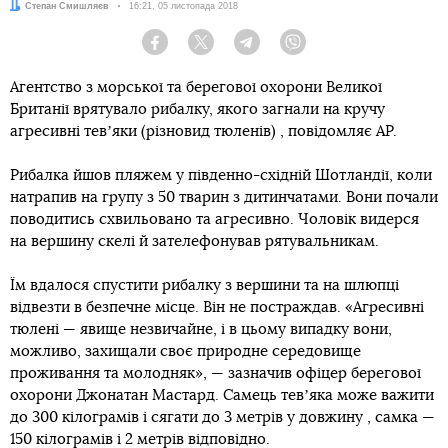
Автор:
Степан Смишляєв
Дата:
16:21, 05 листопада 2018
Facebook
Twitter
Telegram
Viber
Агентство з морської та берегової охорони Великої
Британії врятувало рибалку, якого загнали на кручу
агресивні тевʼяки (різновид тюленів) , повідомляє AP.
Рибалка йшов пляжем у південно-східній Шотландії, коли
натрапив на групу з 50 тварин з дитинчатами. Вони почали
поводитись схвильовано та агресивно. Чоловік видерся
на вершину скелі й зателефонував рятувальникам.
Їм вдалося спустити рибалку з вершини та на шлюпці
відвезти в безпечне місце. Він не постраждав. «Агресивні
тюлені — явище незвичайне, і в цьому випадку вони,
можливо, захищали своє природне середовище
проживання та молодняк», — зазначив офіцер берегової
охорони Джонатан Мастард. Самець тевʼяка може важити
до 300 кілограмів і сягати до 3 метрів у довжину , самка —
150 кілограмів і 2 метрів відповідно.