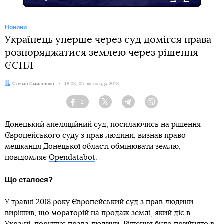
Новини
Українець уперше через суд домігся права
розпоряджатися землею через рішення
ЄСПЛ
Автор:
Степан Смишляєв
Дата:
18:03, 05 листопада 2018
2
Facebook
Twitter
Telegram
Viber
Донецький апеляційний суд, посилаючись на рішення
Європейського суду з прав людини, визнав право
мешканця Донецької області обмінювати землю,
повідомляє
Opendatabot
.
Що сталося?
У травні 2018 року Європейський суд з прав людини
вирішив, що мораторій на продаж землі, який діє в