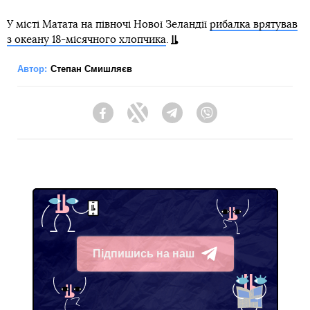
У місті Матата на півночі Нової Зеландії
рибалка врятував
з океану 18-місячного хлопчика
.
Автор:
Степан Смишляєв
Facebook
Twitter
Telegram
Viber
Підпишись на наш
Telegram