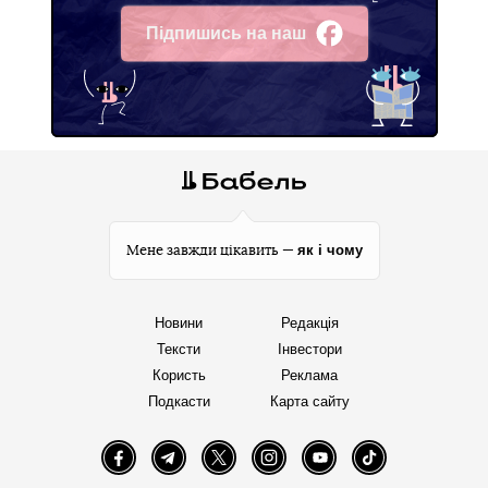
Підпишись на наш
Facebook
як і чому
Мене завжди цікавить —
Новини
Редакція
Тексти
Інвестори
Користь
Реклама
Подкасти
Карта сайту
Facebook
Telegram
Twitter
Instagram
YouTube
TikTok