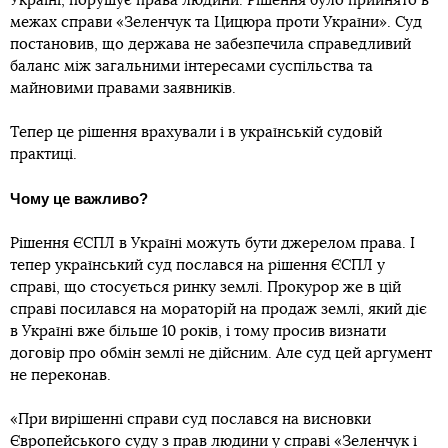
Україні, порушує права людини. Рішення було прийнято в
межах справи «Зеленчук та Цицюра проти України». Суд
постановив, що держава не забезпечила справедливий
баланс між загальними інтересами суспільства та
майновими правами заявників.
Тепер це рішення врахували і в українській судовій
практиці.
Чому це важливо?
Рішення ЄСПЛ в Україні можуть бути джерелом права. І
тепер український суд послався на рішення ЄСПЛ у
справі, що стосується ринку землі. Прокурор же в цій
справі посилався на мораторій на продаж землі, який діє
в Україні вже більше 10 років, і тому просив визнати
договір про обмін землі не дійсним. Але суд цей аргумент
не переконав.
«При вирішенні справи суд послався на висновки
Європейського суду з прав людини у справі «Зеленчук і