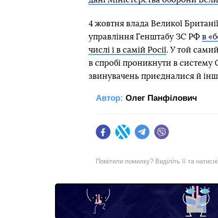
4 жовтня влада Великої Британі
управління Генштабу ЗС РФ
в «б
числі і в самій Росії
. У той сами
в спробі проникнути в систему О
звинувачень приєдналися й інші 
Автор:
Олег Панфілович
Facebook
Twitter
Telegram
Viber
Помітили помилку? Виділіть її та натисн