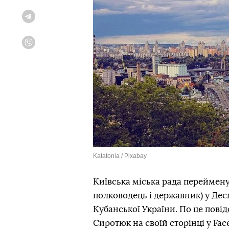
Telegram
Viber
Katatonia / Pixabay
Київська міська рада перейме
полководець і державник) у Де
Кубанської України. По це пові
Сиротюк на своїй сторінці у Fac