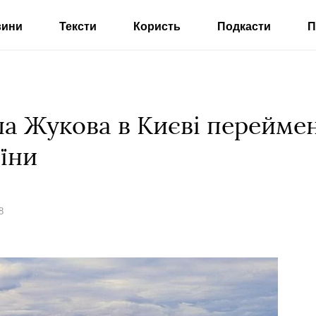
вини
Тексти
Користь
Подкасти
П
 Жукова в Києві переймен
їни
8