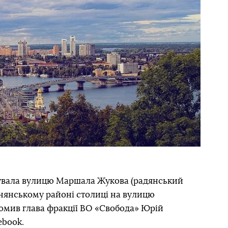
нувала вулицю Маршала Жукова (радянський
снянському районі столиці на вулицю
домив глава фракції ВО «Свобода» Юрій
ebook.