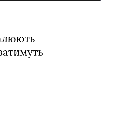
палюють
ватимуть