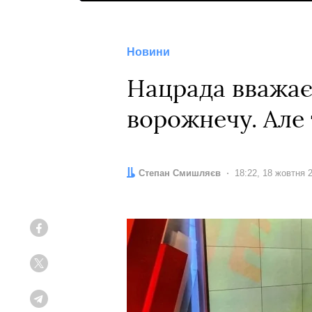
Новини
Нацрада вважає
ворожнечу. Але
Автор:
Степан Смишляєв
Дата:
18:22, 18 жовтня 
Facebook
Twitter
Telegram