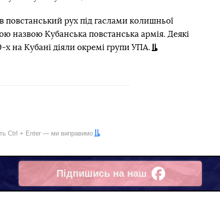
вав повстанський рух під гаслами колишньої
ною назвою Кубанська повстанська армія. Деякі
-х на Кубані діяли окремі групи УПА.
іть
Ctrl
+
Enter
— ми виправимо
Підпишись на наш
Facebook