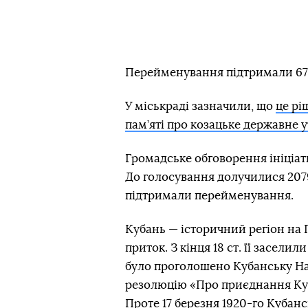
Перейменування підтримали 67 
У міськраді зазначили, що
це рі
пам’яті про козацьке державне 
Громадське обговорення ініціат
До голосування долучилися 2079 
підтримали перейменування.
Кубань — історичний регіон на П
приток. З кінця 18 ст. її заселил
було проголошено Кубанську Нар
резолюцію «Про приєднання Куб
Проте 17 березня 1920-го Кубан