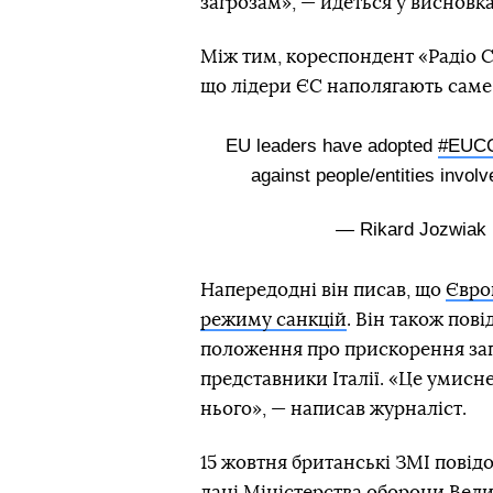
загрозам», — йдеться у висновка
Між тим, кореспондент «Радіо С
що лідери ЄС наполягають саме 
EU leaders have adopted
#EUC
against people/entities invol
— Rikard Jozwiak
Напередодні він писав, що
Євро
режиму санкцій
. Він також пов
положення про прискорення зап
представники Італії. «Це умисн
нього», — написав журналіст.
15 жовтня британські ЗМІ пові
дані Міністерства оборони Вели