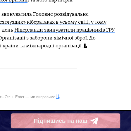
ї звинуватила Головне розвідувальне
езглуздих» кібератаках в усьому світі, у тому
й день
Нідерланди звинуватили працівників ГРУ
рганізації з заборони хімічної зброї. До
країни та міжнародні організації.
іть
Ctrl
+
Enter
— ми виправимо
Підпишись на наш
Telegram