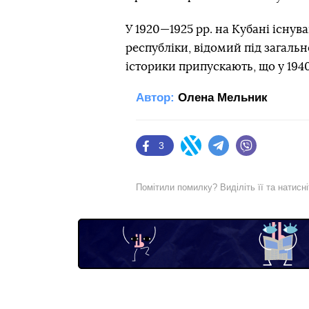
У 1920—1925 рр. на Кубані існу
республіки, відомий під загаль
історики припускають, що у 1940
Автор:
Олена Мельник
3
Facebook
Twitter
Telegram
Viber
Помітили помилку? Виділіть її та натисн