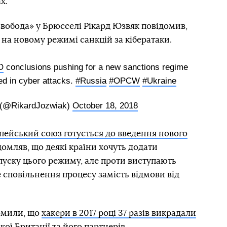
х.
вобода» у Брюсселі Рікард Юзвяк повідомив,
на новому режимі санкцій за кібератаки.
O
conclusions pushing for a new sanctions regime
ved in cyber attacks.
#Russia
#OPCW
#Ukraine
 (@RikardJozwiak)
October 18, 2018
пейський союз готується до введення нового
ідомляв, що деякі країни хочуть додати
уску цього режиму, але проти виступають
е сповільнення процесу замість відмови від
домили, що
хакери в 2017 році 37 разів викрадали
кої Британі
ї та його партнерів.