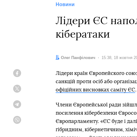
Новини
Лідери ЄС напо
кібератаки
Автор:
Олег Панфілович
Дата:
15:38, 18 жовтня 2
Лідери країн Європейского сою
Facebook
санкцій проти осіб або організац
офіційних висновках саміту ЄС
.
Twitter
Члени Європейської ради зійшл
Telegram
посилення кібербезпеки Євросо
Європарламенту. «ЄС буде і дал
Viber
гібридним, кібернетичним, хімі