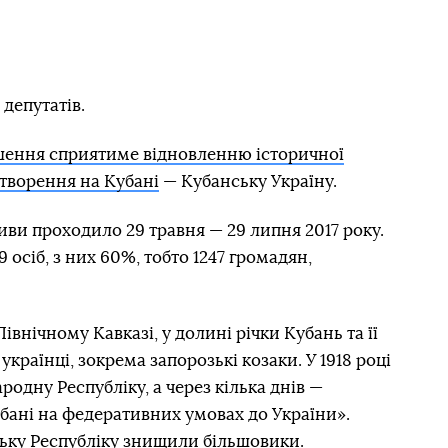
депутатів.
шення сприятиме відновленню історичної
утворення на Кубані
— Кубанську Україну.
иви проходило 29 травня — 29 липня 2017 року.
осіб, з них 60%, тобто 1247 громадян,
івнічному Кавказі, у долині річки Кубань та її
и українці, зокрема запорозькі козаки. У 1918 році
одну Республіку, а через кілька днів —
ані на федеративних умовах до України».
ську Республіку знищили більшовики.