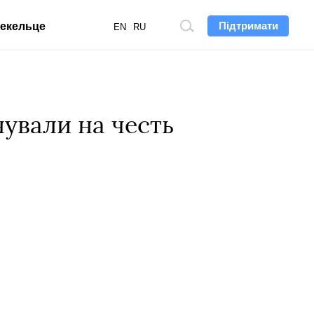
Підтримати
екельце
Пошук
EN
RU
по
сайту
ували на честь