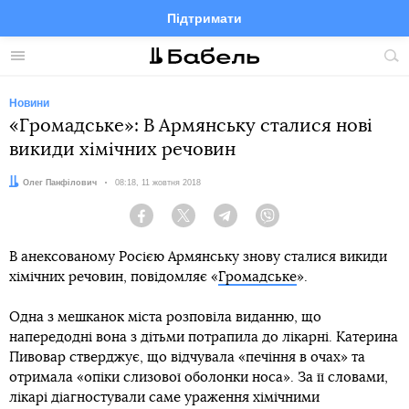
Підтримати
Facebook
Telegram
Twitter
Instagram
Меню
По
по
сай
Новини
«Громадське»: В Армянську сталися нові
викиди хімічних речовин
Автор:
Олег Панфілович
Дата:
08:18, 11 жовтня 2018
Facebook
Twitter
Telegram
Viber
В анексованому Росією Армянську знову сталися викиди
хімічних речовин, повідомляє «
Громадське
».
Одна з мешканок міста розповіла виданню, що
напередодні вона з дітьми потрапила до лікарні. Катерина
Пивовар стверджує, що відчувала «печіння в очах» та
отримала «опіки слизової оболонки носа». За її словами,
лікарі діагностували саме ураження хімічними