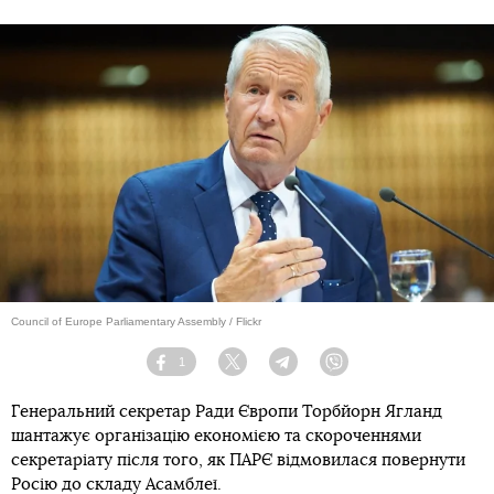
Council of Europe Parliamentary Assembly / Flickr
1
Facebook
Twitter
Telegram
Viber
Генеральний секретар Ради Європи Торбйорн Ягланд
шантажує організацію економією та скороченнями
секретаріату після того, як ПАРЄ відмовилася повернути
Росію до складу Асамблеї.