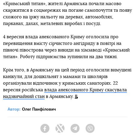
«Кримський титан», жителі Армянська почали масово
скаржитися в соцмережах на погане самопочуття та появу
схожого на іржу нальоту на деревах, автомобілях,
парканах, дахах, металевих виробах і посуді.
4 вересня влада анексованого Криму оголосила про
перевищення вмісту сірчистого ангідриду в повітрі на
півночі півострова через викиди на хімзаводі «Кримський
титан». Роботу підприємства зупинили на два тижні.
Крім того, в Армянську на цей період оголосили вимушені
канікули, для дошкільнят з мамами та школярів
організували відпочинок у кримських санаторіях. 22
вересня російська
влада анексованого Криму скасувала
надзвичайний стан
в Армянську.
Автор:
Олег Панфілович
Facebook
Twitter
Telegram
Viber