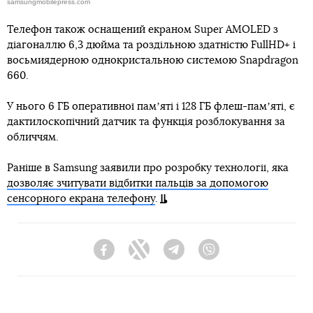
samsungmobilepress.com
Телефон також оснащений екраном Super AMOLED з
діагоналлю 6,3 дюйма та роздільною здатністю FullHD+ і
восьмиядерною однокристальною системою Snapdragon
660.
У нього 6 ГБ оперативної памʼяті і 128 ГБ флеш-памʼяті, є
дактилоскопічний датчик та функція розблокування за
обличчям.
Раніше в Samsung заявили про розробку технології, яка
дозволяє зчитувати відбитки пальців за допомогою
сенсорного екрана телефону
.
Facebook
Twitter
Telegram
Viber