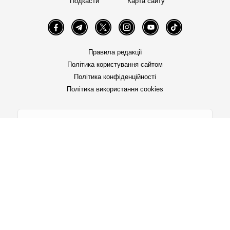
Подкасти
Карта сайту
Facebook
Telegram
Twitter
Instagram
YouTube
TikTok
Правила редакції
Політика користування сайтом
Політика конфіденційності
Політика використання cookies
«Бабель» працює за підтримки міжнародних
донорів. Вони не впливають на редакційну
політику та зміст публікацій.