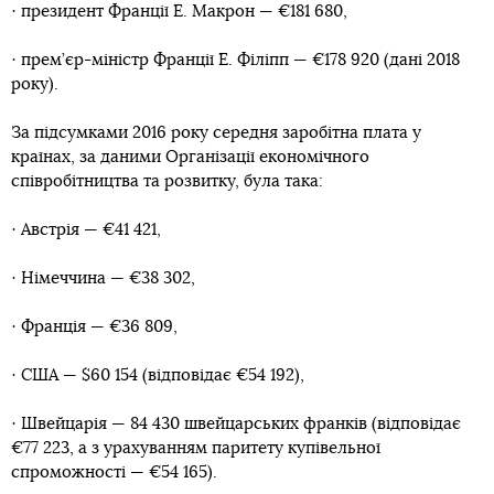
· президент Франції Е. Макрон — €181 680,
· прем’єр-міністр Франції Е. Філіпп — €178 920 (дані 2018
року).
За підсумками 2016 року середня заробітна плата у
країнах, за даними Організації економічного
співробітництва та розвитку, була така:
· Австрія — €41 421,
· Німеччина — €38 302,
· Франція — €36 809,
· США — $60 154 (відповідає €54 192),
· Швейцарія — 84 430 швейцарських франків (відповідає
€77 223, а з урахуванням паритету купівельної
спроможності — €54 165).