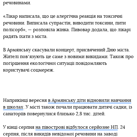
речовинами.
«Лікар написала, що це алергічна реакція на токсичні
речовини. Виписала супрастін, виводити токсини, пити
полісорб», — розповіла жінка. Пивовар додала, що лікарі
радять їхати з міста.
В Армянську скасували концерт, присвячений Дню міста.
Жителі повʼязують це саме з новими викидами. Також про
погіршення екологічної ситуації повідомляють
користувачі соцмереж.
Наприкінці вересня
в Армянську діти відновили навчання
в школах
.У місті також почали працювати дитячі садки, із
санаторіїв повернулися близько 2,8 тис. дітей.
У кінці серпня
на півострові відбулося серйозне НП
. 24
серпня, після викидів невідомої речовини на заводі