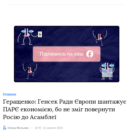
Підпишись на наш
Facebook
Новини
Геращенко: Генсек Ради Європи шантажує
ПАРЄ економією, бо не зміг повернути
Росію до Асамблеї
Автор:
Олена Мельник
Дата:
10:57, 11 жовтня 2018