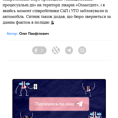
процесуальні дії» на території лікарні «Охматдит», і в
якийсь момент співробітники САП і УГО заблокували їх
автомобіль. Ситник також додав, що бюро звернеться за
даним фактом в поліцію.
Автор:
Олег Панфілович
1
Facebook
Twitter
Telegram
Viber
Підпишись на наш
Telegram