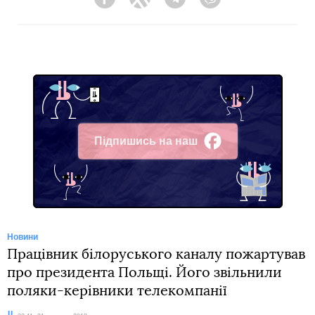
Facebook
Twitter
Telegram
Viber
Підпишись на наш
Facebook
Новини
Працівник білоруського каналу пожартував
про президента Польщі. Його звільнили
поляки-керівники телекомпанії