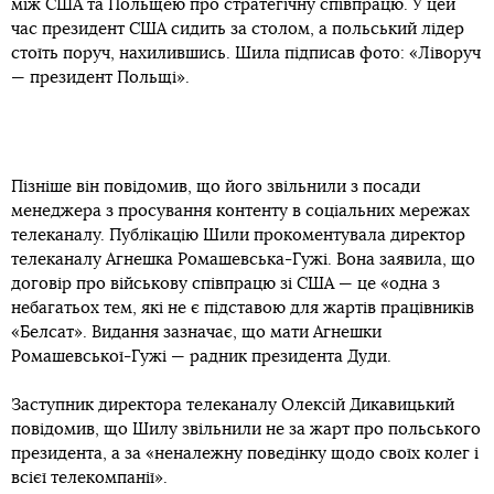
між США та Польщею про стратегічну співпрацю. У цей
час президент США сидить за столом, а польський лідер
стоїть поруч, нахилившись. Шила підписав фото: «Ліворуч
— президент Польщі».
Пізніше він повідомив, що його звільнили з посади
менеджера з просування контенту в соціальних мережах
телеканалу. Публікацію Шили прокоментувала директор
телеканалу Агнешка Ромашевська-Гужі. Вона заявила, що
договір про військову співпрацю зі США — це «одна з
небагатьох тем, які не є підставою для жартів працівників
«Белсат». Видання зазначає, що мати Агнешки
Ромашевської-Гужі — радник президента Дуди.
Заступник директора телеканалу Олексій Дикавицький
повідомив, що Шилу звільнили не за жарт про польського
президента, а за «неналежну поведінку щодо своїх колег і
всієї телекомпанії».