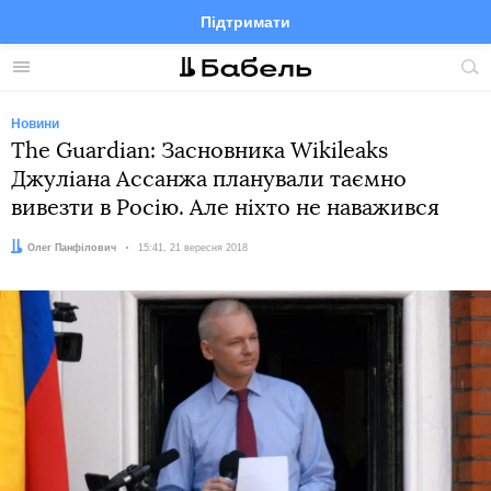
Підтримати
Facebook
Telegram
Twitter
Instagram
Меню
По
по
сай
Новини
The Guardian: Засновника Wikileaks
Джуліана Ассанжа планували таємно
вивезти в Росію. Але ніхто не наважився
Автор:
Олег Панфілович
Дата:
15:41, 21 вересня 2018