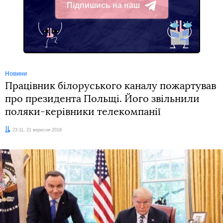
Підпишись на наш
Telegram
Новини
Працівник білоруського каналу пожартував
про президента Польщі. Його звільнили
поляки-керівники телекомпанії
Дата:
23:11, 21 вересня 2018