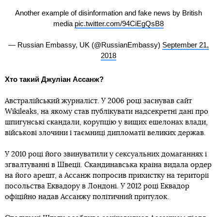
Another example of disinformation and fake news by British
media
pic.twitter.com/94CiEgQsB8
— Russian Embassy, UK (@RussianEmbassy)
September 21,
2018
Хто такий Джуліан Ассанж?
Австралійський журналіст. У 2006 році заснував сайт
Wikileaks, на якому став публікувати надсекретні дані про
шпигунські скандали, корупцію у вищих ешелонах влади,
військові злочини і таємниці дипломатії великих держав.
У 2010 році його звинуватили у сексуальних домаганнях і
зґвалтуванні в Швеції. Скандинавська країна видала ордер
на його арешт, а Ассанж попросив прихистку на території
посольства Еквадору в Лондоні. У 2012 році Еквадор
офіційно надав Ассанжу політичний притулок.