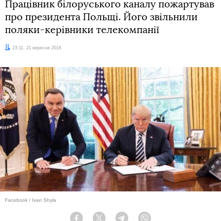
Працівник білоруського каналу пожартував
про президента Польщі. Його звільнили
поляки-керівники телекомпанії
Дата:
23:11, 21 вересня 2018
Facebook / Ivan Shyla