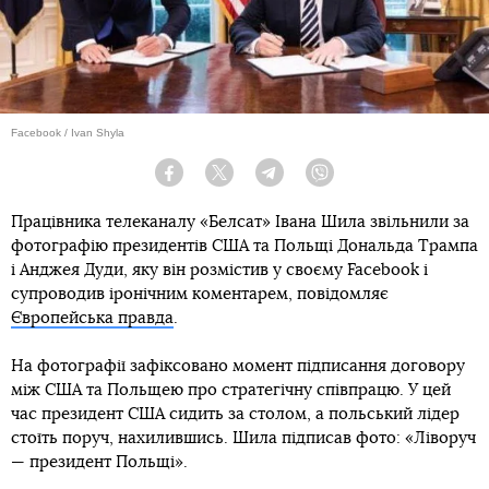
Facebook / Ivan Shyla
Facebook
Twitter
Telegram
Viber
Працівника телеканалу «Белсат» Івана Шила звільнили за
фотографію президентів США та Польщі Дональда Трампа
і Анджея Дуди, яку він розмістив у своєму Facebook і
супроводив іронічним коментарем, повідомляє
Європейська правда
.
На фотографії зафіксовано момент підписання договору
між США та Польщею про стратегічну співпрацю. У цей
час президент США сидить за столом, а польський лідер
стоїть поруч, нахилившись. Шила підписав фото: «Ліворуч
— президент Польщі».