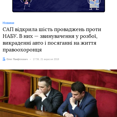
Новини
САП відкрила шість проваджень проти
НАБУ. В них — звинувачення у розбої,
викраденні авто і посяганні на життя
правоохоронця
Автор:
Олег Панфілович
Дата:
17:59, 21 вересня 2018