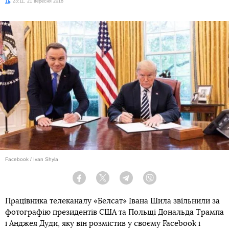
Дата:
23:11, 21 вересня 2018
Facebook / Ivan Shyla
Facebook
Twitter
Telegram
Viber
Працівника телеканалу «Белсат» Івана Шила звільнили за
фотографію президентів США та Польщі Дональда Трампа
і Анджея Дуди, яку він розмістив у своєму Facebook і