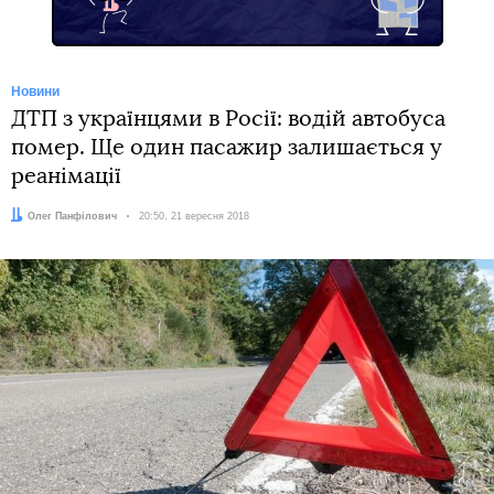
Новини
ДТП з українцями в Росії: водій автобуса
помер. Ще один пасажир залишається у
реанімації
Автор:
Олег Панфілович
Дата:
20:50, 21 вересня 2018