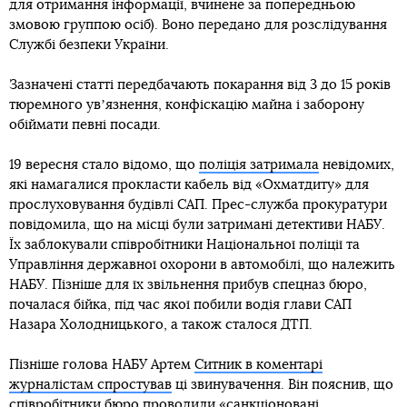
для отримання інформації, вчинене за попередньою
змовою группою осіб). Воно передано для розслідування
Службі безпеки України.
Зазначені статті передбачають покарання від 3 до 15 років
тюремного увʼязнення, конфіскацію майна і заборону
обіймати певні посади.
19 вересня стало відомо, що
поліція затримала
невідомих,
які намагалися прокласти кабель від «Охматдиту» для
прослуховування будівлі САП. Прес-служба прокуратури
повідомила, що на місці були затримані детективи НАБУ.
Їх заблокували співробітники Національної поліції та
Управління державної охорони в автомобілі, що належить
НАБУ. Пізніше для їх звільнення прибув спецназ бюро,
почалася бійка, під час якої побили водія глави САП
Назара Холодницького, а також сталося ДТП.
Пізніше голова НАБУ Артем
Ситник в коментарі
журналістам спростував
ці звинувачення. Він пояснив, що
співробітники бюро проводили «санкціоновані