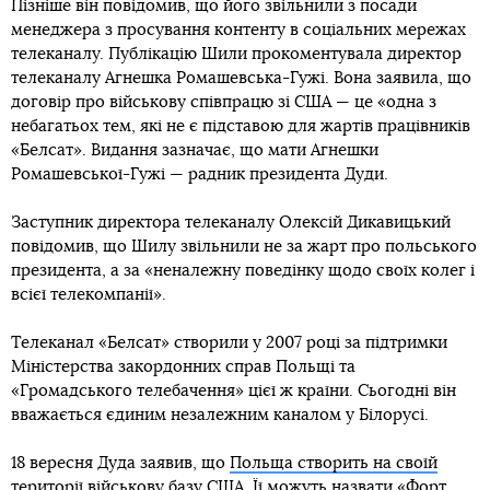
Пізніше він повідомив, що його звільнили з посади
менеджера з просування контенту в соціальних мережах
телеканалу. Публікацію Шили прокоментувала директор
телеканалу Агнешка Ромашевська-Гужі. Вона заявила, що
договір про військову співпрацю зі США — це «одна з
небагатьох тем, які не є підставою для жартів працівників
«Белсат». Видання зазначає, що мати Агнешки
Ромашевської-Гужі — радник президента Дуди.
Заступник директора телеканалу Олексій Дикавицький
повідомив, що Шилу звільнили не за жарт про польського
президента, а за «неналежну поведінку щодо своїх колег і
всієї телекомпанії».
Телеканал «Белсат» створили у 2007 році за підтримки
Міністерства закордонних справ Польщі та
«Громадського телебачення» цієї ж країни. Сьогодні він
вважається єдиним незалежним каналом у Білорусі.
18 вересня Дуда заявив, що
Польща створить на своїй
території військову базу США
. Її можуть назвати «Форт