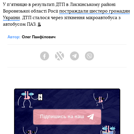
У пʼятницю в результаті ДТП в Лискінському районі
Воронезької області Росії
постраждали шестеро громадян
України
. ДТП сталося через зіткнення мікроавтобуса з
автобусом ПАЗ.
Автор:
Олег Панфілович
Facebook
Twitter
Telegram
Viber
Підпишись на наш
Telegram