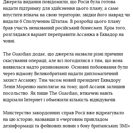
Джерела видання повідомили, що Росія була готова
надати підтримку для здійснення цього плану, а саме
впустити втікача на свою територію, звідки його навряд чи
видали б Сполученим Штатам. В розробці цього плану
брав участь неназваний російський бізнесмен. Крім того,
розглядався варіант переправити Ассанжа в Еквадор на
човні.
The Guardian додає, що джерела назвали різні причини
скасування операції, але всі погодилися з тим, що вона
виявилася надто ризикованою. Основні побоювання були
через відмову Великобританії надати дипломатичний
захист Ассанжу. Тим часом новий президент Еквадору
Ленін Моренко наполягає на тому, щоб Ассанж залишив
посольство. Як пише The Guardian, втікачеві навіть
відрізали Інтернет і обмежили кількість відвідувачів.
Міністерство закордонних справ Росії вже відреагувало
на цю історію, назвавши її «черговим прикладом
дезінформації та фейкових новин з боку британських ЗМІ»