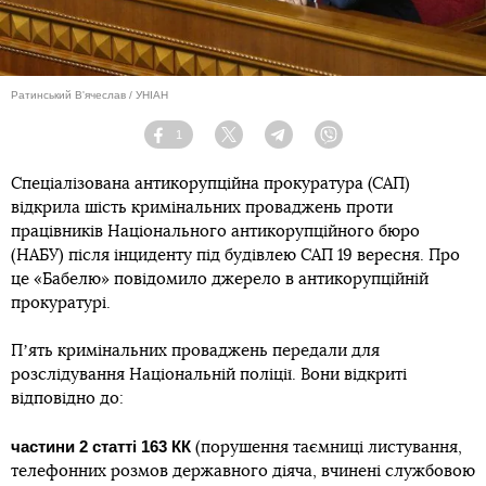
Ратинський В'ячеслав / УНІАН
1
Facebook
Twitter
Telegram
Viber
Спеціалізована антикорупційна прокуратура (САП)
відкрила шість кримінальних проваджень проти
працівників Національного антикорупційного бюро
(НАБУ) після інциденту під будівлею САП 19 вересня. Про
це «Бабелю» повідомило джерело в антикорупційній
прокуратурі.
Пʼять кримінальних проваджень передали для
розслідування Національній поліції. Вони відкриті
відповідно до:
частини 2 статті 163 КК
(порушення таємниці листування,
телефонних розмов державного діяча, вчинені службовою