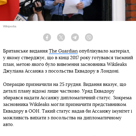
Wikipedia
Facebook
Twitter
Telegram
Viber
Британське видання
The Guardian
опублікувало матеріал,
у якому стверджує, що в кінці 2017 року готувався таємний
план, метою якого було вивезення засновника Wikileaks
Джуліана Ассанжа з посольства Еквадору в Лондоні.
Операцію призначили на 25 грудня. Видання вказує, що
деталі плану відомі лише частково. Уряд Еквадору
збирався надати Ассанжу дипломатичний статус. Зокрема
засновника Wikileaks могли призначити представником
Еквадору в ООН. Такий статус надав би Ассанжу імунітет і
можливість виїхати з посольства на дипломатичному
авто.