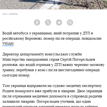
stux / pixabay
Facebook
Twitter
Telegram
Viber
Водій автобуса з українцями, який потрапив у ДТП в
російському Воронежі, помер після операції, повідомляє
УНІАН
.
Директор департаменту консульської служби
Міністерства закордонних справ Сергій Погорєльцев
розповів, що водій отримав у ДТП важку черепно-мозкову
травму, перебував у комі і після шестигодинної операції
сьогодні помер.
Тіло українця відправили на судово-медичну експертизу.
Родичі померлого вже прибули в лікарню. Двоє українців
після отримання медичної допомоги в супроводі родичів
залишили лікарню. Погорєльцев уточнив, що один
потерпілий отримав закритий перелом ноги та забиття