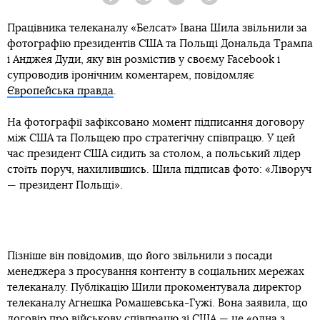
Facebook
Twitter
Telegram
Viber
Працівника телеканалу «Белсат» Івана Шила звільнили за
фотографію президентів США та Польщі Дональда Трампа
і Анджея Дуди, яку він розмістив у своєму Facebook і
супроводив іронічним коментарем, повідомляє
Європейська правда
.
На фотографії зафіксовано момент підписання договору
між США та Польщею про стратегічну співпрацю. У цей
час президент США сидить за столом, а польський лідер
стоїть поруч, нахилившись. Шила підписав фото: «Ліворуч
— президент Польщі».
Пізніше він повідомив, що його звільнили з посади
менеджера з просування контенту в соціальних мережах
телеканалу. Публікацію Шили прокоментувала директор
телеканалу Агнешка Ромашевська-Гужі. Вона заявила, що
договір про військову співпрацю зі США — це «одна з