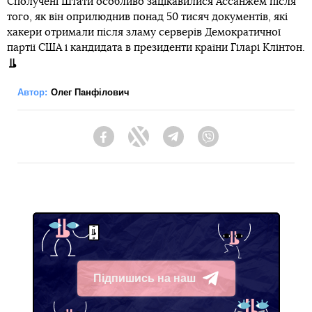
Сполучені Штати особливо зацікавилися Ассанжем після
того, як він оприлюднив понад 50 тисяч документів, які
хакери отримали після зламу серверів Демократичної
партії США і кандидата в президенти країни Гіларі Клінтон.
Автор:
Олег Панфілович
Facebook
Twitter
Telegram
Viber
Підпишись на наш
Telegram