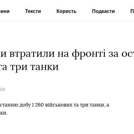
вини
Тексти
Користь
Подкасти
П
и втратили на фронті за ос
та три танки
026
станню добу 1 260 військових та три танки, а
ки.