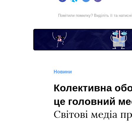
Facebook
Twitter
Telegram
Viber
Помітили помилку? Виділіть її та натисн
Новини
Колективна об
це головний ме
Світові медіа п