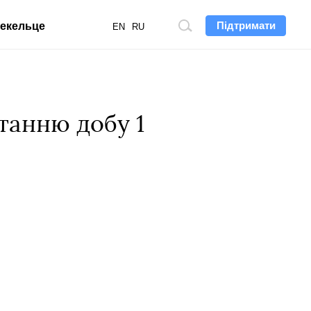
Підтримати
екельце
Пошук
EN
RU
по
сайту
танню добу 1