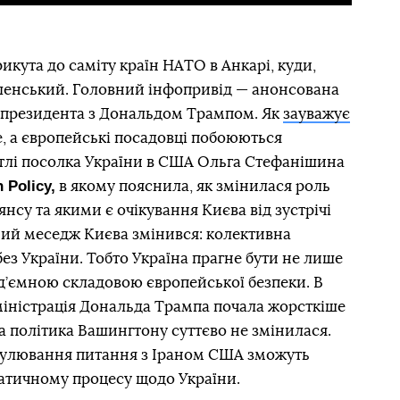
рикута до саміту країн НАТО в Анкарі, куди,
еленський. Головний інфопривід — анонсована
о президента з Дональдом Трампом. Як
зауважує
е, а європейські посадовці побоюються
тлі посолка України в США Ольга Стефанішина
 Policy,
в якому пояснила, як змінилася роль
нсу та якими є очікування Києва від зустрічі
вний меседж Києва змінився: колективна
з України. Тобто Україна прагне бути не лише
ід’ємною складовою європейської безпеки. В
адміністрація Дональда Трампа почала жорсткіше
а політика Вашингтону суттєво не змінилася.
регулювання питання з Іраном США зможуть
атичному процесу щодо України.