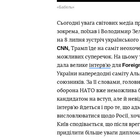
«Бабель»
Сьогодні увага світових медіа п
зокрема, поїхав і Володимир З
на 8 липня зустріч українськог
CNN,
Трамп їде на саміт неохоч
можливих суперечок. На цьому 
Foreign
дала велике
інтерв’ю
для
України напередодні саміту Алья
союзників. За її словами, голо
оборона НАТО вже неможлива бе
кандидатом на вступ, але й нев
інтерв’ю йдеться і про те, що 
висловлюватися щодо Росії, хоч
Київ сподівається, що після в
приділити більше уваги диплом