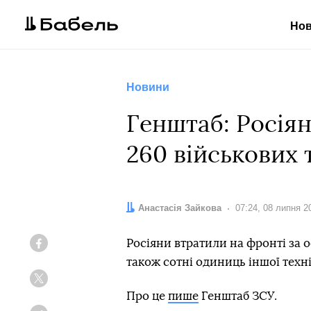
Но
Новини
Генштаб: Росіян
260 військових 
Автор:
Анастасія Зайкова
Дата:
07:24, 08 липня 2
Росіяни втратили на фронті за о
Facebook
також сотні одиниць іншої техні
Twitter
Про це
пише
Генштаб ЗСУ.