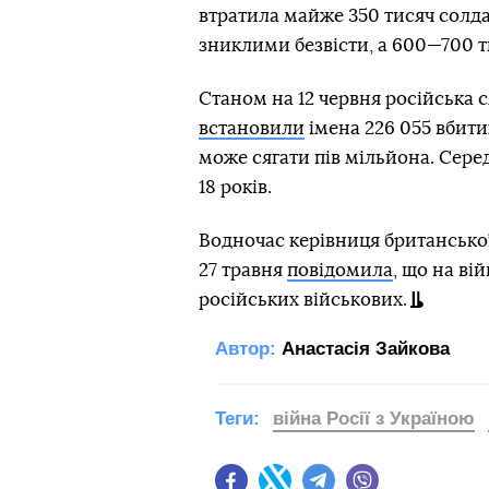
втратила майже 350 тисяч солд
зниклими безвісти, а 600—700 т
Станом на 12 червня російська 
встановили
імена 226 055 вбитих
може сягати пів мільйона. Сере
18 років.
Водночас керівниця британсько
27 травня
повідомила
, що на ві
російських військових.
Автор:
Анастасія Зайкова
Теги:
війна Росії з Україною