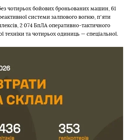
без чотирьох бойових броньованих машин, 61
 реактивної системи залпового вогню, пʼяти
лексів, 2 074 БпЛА оперативно-тактичного
ої техніки та чотирьох одиниць — спеціальної.