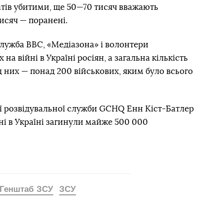
атів убитими, ще 50—70 тисяч вважають
исяч — поранені.
служба BBC, «Медіазона» і волонтери
 на війні в Україні росіян, а загальна кількість
д них — понад 200 військових, яким було всього
ї розвідувальної служби GCHQ Енн Кіст-Батлер
йні в Україні загинули майже 500 000
Генштаб ЗСУ
ЗСУ