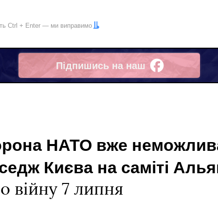
іть
Ctrl
+
Enter
— ми виправимо
Підпишись на наш
Facebook
орона НАТО вже неможлива
седж Києва на саміті Алья
ро війну 7 липня