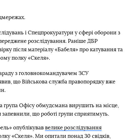
оцмережах.
лідувань і Спецпрокуратури у сфері оборони з
переджене розслідування. Раніше ДБР
вірку після матеріалу «Бабеля» про катування та
вому полку «Скеля».
нараду з головнокомандувачем ЗСУ
вив, що Військова служба правопорядку вже
ин.
ва група Офісу обмудсмана вирушить на місце,
я запевнили, що роботі групи сприятимуть.
бель» опублікував
велике розслідування
олку «Скеля». Ми опитали понад 30 свідків,