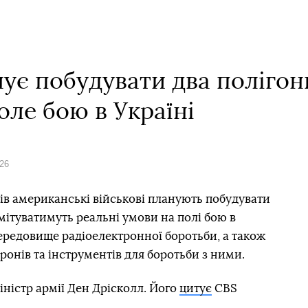
ує побудувати два полігон
оле бою в Україні
026
в американські військові планують побудувати
ітуватимуть реальні умови на полі бою в
середовище радіоелектронної боротьби, а також
онів та інструментів для боротьби з ними.
ністр армії Ден Дрісколл. Його
цитує
CBS