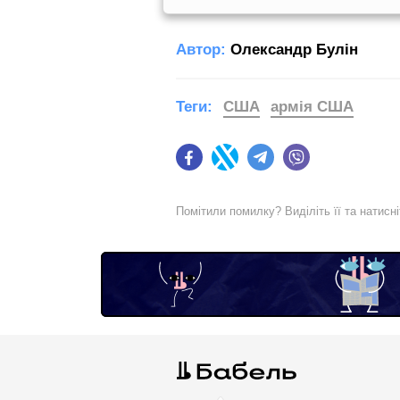
Автор:
Олександр Булін
Теги:
США
армія США
Facebook
Twitter
Telegram
Viber
Помітили помилку? Виділіть її та натисн