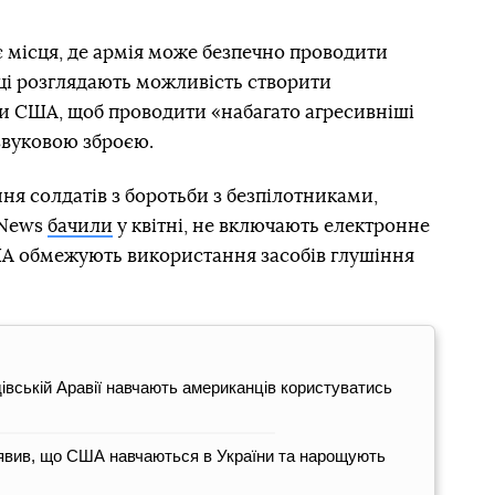
є місця, де армія може безпечно проводити
і розглядають можливість створити
и США, щоб проводити «набагато агресивніші
звуковою зброєю.
ня солдатів з боротьби з безпілотниками,
 News
бачили
у квітні, не включають електронне
ША обмежують використання засобів глушіння
удівській Аравії навчають американців користуватись
аявив, що США навчаються в України та нарощують