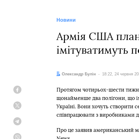
Новини
Армія США план
імітуватимуть п
Автор:
Олександр Булін
Дата:
18:22, 24 червня 2
Протягом чотирьох-шести тижні
Facebook
щонайменше два полігони, що ім
Україні. Вони хочуть створити 
Twitter
співпрацювати з виробниками др
Telegram
Про це заявив американський мі
News.