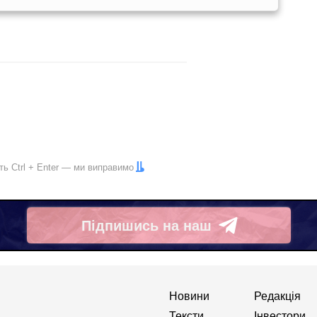
іть
Ctrl
+
Enter
— ми виправимо
Підпишись на наш
Telegram
Новини
Редакція
Тексти
Інвестори