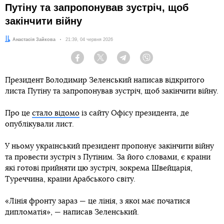
Путіну та запропонував зустріч, щоб
закінчити війну
Автор:
Анастасія Зайкова
Дата:
21:39, 04 червня 2026
Facebook
Twitter
Telegram
Viber
Президент Володимир Зеленський написав відкритого
листа Путіну та запропонував зустріч, щоб закінчити війну.
Про це
стало відомо
із сайту Офісу президента, де
опублікували лист.
У ньому український президент пропонує закінчити війну
та провести зустріч з Путіним. За його словами, є країни
які готові прийняти цю зустріч, зокрема Швейцарія,
Туреччина, країни Арабського світу.
«Лінія фронту зараз — це лінія, з якої має початися
дипломатія», — написав Зеленський.