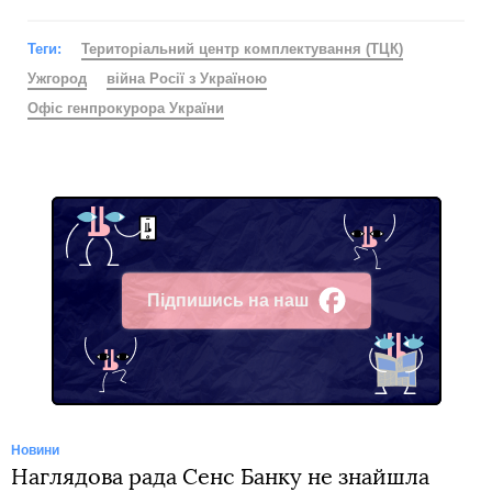
Теги:
Територіальний центр комплектування (ТЦК)
Ужгород
війна Росії з Україною
Офіс генпрокурора України
Підпишись на наш
Facebook
Новини
Наглядова рада Сенс Банку не знайшла