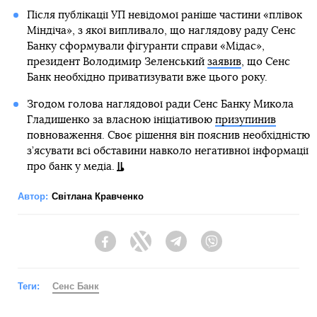
Після публікації УП невідомої раніше частини «плівок
Міндіча», з якої випливало, що наглядову раду Сенс
Банку сформували фігуранти справи «Мідас»,
президент Володимир Зеленський
заявив
, що Сенс
Банк необхідно приватизувати вже цього року.
Згодом голова наглядової ради Сенс Банку Микола
Гладишенко за власною ініціативою
призупинив
повноваження. Своє рішення він пояснив необхідністю
з’ясувати всі обставини навколо негативної інформації
про банк у медіа.
Автор:
Світлана Кравченко
Facebook
Twitter
Telegram
Viber
Теги:
Сенс Банк