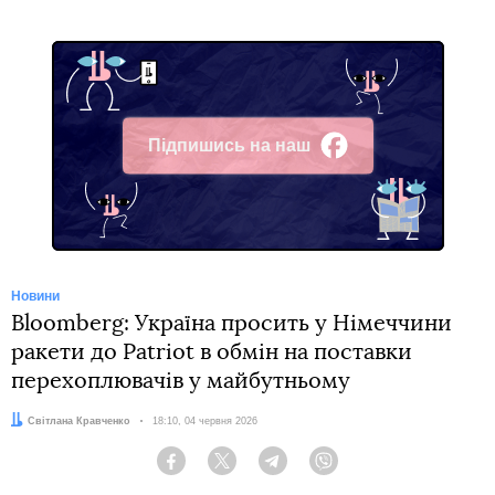
Підпишись на наш
Facebook
Новини
Bloomberg: Україна просить у Німеччини
ракети до Patriot в обмін на поставки
перехоплювачів у майбутньому
Автор:
Світлана Кравченко
Дата:
18:10, 04 червня 2026
Facebook
Twitter
Telegram
Viber