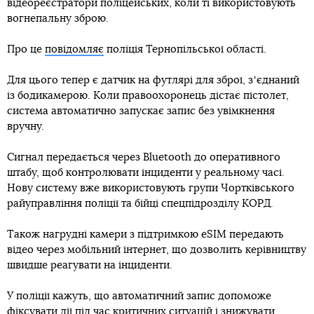
відеореєстратори поліцейських, коли ті використовують
вогнепальну зброю.
Про це
повідомляє
поліція Тернопільської області.
Для цього тепер є датчик на футлярі для зброї, зʼєднаний
із бодикамерою. Коли правоохоронець дістає пістолет,
система автоматично запускає запис без увімкнення
вручну.
Сигнал передається через Bluetooth до оперативного
штабу, щоб контролювати інциденти у реальному часі.
Нову систему вже використовують групи Чортківського
райуправління поліції та бійці спецпідрозділу КОРД.
Також нагрудні камери з підтримкою eSIM передають
відео через мобільний інтернет, що дозволить керівництву
швидше реагувати на інциденти.
У поліції кажуть, що автоматичний запис допоможе
фіксувати дії під час критичних ситуацій і знижувати