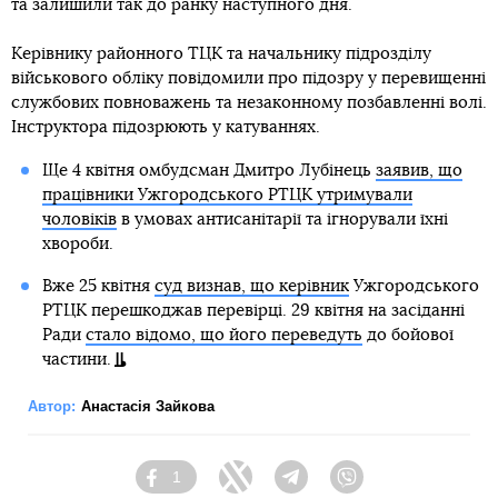
та залишили так до ранку наступного дня.
Керівнику районного ТЦК та начальнику підрозділу
військового обліку повідомили про підозру у перевищенні
службових повноважень та незаконному позбавленні волі.
Інструктора підозрюють у катуваннях.
Ще 4 квітня омбудсман Дмитро Лубінець
заявив, що
працівники Ужгородського РТЦК утримували
чоловіків
в умовах антисанітарії та ігнорували їхні
хвороби.
Вже 25 квітня
суд визнав, що керівник
Ужгородського
РТЦК перешкоджав перевірці. 29 квітня на засіданні
Ради
стало відомо, що його переведуть
до бойової
частини.
Автор:
Анастасія Зайкова
1
Facebook
Twitter
Telegram
Viber