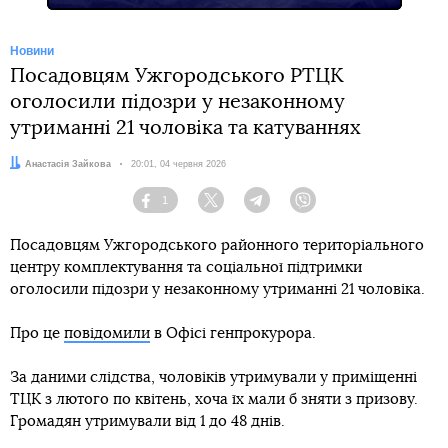
Новини
Посадовцям Ужгородського РТЦК
оголосили підозри у незаконному
утриманні 21 чоловіка та катуваннях
Автор:
Анастасія Зайкова
Дата:
20:01, 04 червня 2026
1
Facebook
Twitter
Telegram
Viber
Посадовцям Ужгородського районного територіального
центру комплектування та соціальної підтримки
оголосили підозри у незаконному утриманні 21 чоловіка.
Про це
повідомили
в Офісі генпрокурора.
За даними слідства, чоловіків утримували у приміщенні
ТЦК з лютого по квітень, хоча їх мали б зняти з призову.
Громадян утримували від 1 до 48 днів.