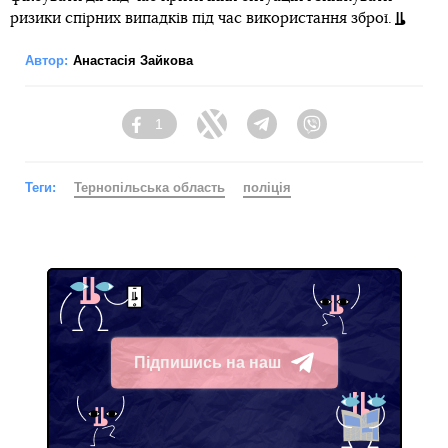
ризики спірних випадків під час використання зброї.
Автор:
Анастасія Зайкова
1
Facebook
Twitter
Telegram
Viber
Теги:
Тернопільська область
поліція
Підпишись на наш
Telegram