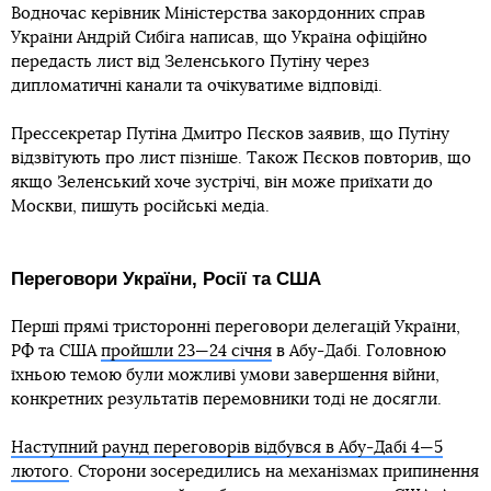
Водночас керівник Міністерства закордонних справ
України Андрій Сибіга написав, що Україна офіційно
передасть лист від Зеленського Путіну через
дипломатичні канали та очікуватиме відповіді.
Прессекретар Путіна Дмитро Пєсков заявив, що Путіну
відзвітують про лист пізніше. Також Пєсков повторив, що
якщо Зеленський хоче зустрічі, він може приїхати до
Москви, пишуть російські медіа.
Переговори України, Росії та США
Перші прямі тристоронні переговори делегацій України,
РФ та США
пройшли 23—24 січня
в Абу-Дабі. Головною
їхньою темою були можливі умови завершення війни,
конкретних результатів перемовники тоді не досягли.
Наступний раунд переговорів відбувся в Абу-Дабі 4—5
лютого
. Сторони зосередились на механізмах припинення