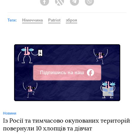
Facebook
Twitter
Telegram
Viber
Теги:
Німеччина
Patriot
зброя
Підпишись на наш
Facebook
Новини
Із Росії та тимчасово окупованих територій
повернули 10 хлопців та дівчат