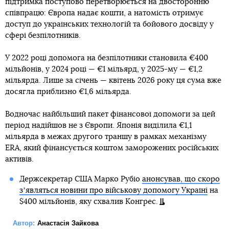
підтримка поступово перетворюється на двосторонню
співпрацю: Європа надає кошти, а натомість отримує
доступ до українських технологій та бойового досвіду у
сфері безпілотників.
У 2022 році допомога на безпілотники становила €400
мільйонів, у 2024 році — €1 мільярд, у 2025-му — €1,2
мільярда. Лише за січень — квітень 2026 року ця сума вже
досягла приблизно €1,6 мільярда.
Водночас найбільший пакет фінансової допомоги за цей
період надійшов не з Європи. Японія виділила €1,1
мільярда в межах другого траншу в рамках механізму
ERA, який фінансується коштом заморожених російських
активів.
Держсекретар США Марко Рубіо
анонсував, що скоро
зʼявляться новини про військову допомогу Україні
на
$400 мільйонів, яку схвалив Конгрес.
Автор:
Анастасія Зайкова