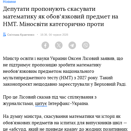
Новини
Депутати пропонують скасувати
математику як обовʼязковий предмет на
НМТ. Міносвіти категорично проти
Автор:
Світлана Кравченко
Дата:
16:36, 04 червня 2026
Facebook
Twitter
Telegram
Viber
Міністр освіти і науки України Оксен Лісовий заявив, що
не підтримує пропозицію зробити математику
необовʼязковим предметом національного
мультипредметного тесту (НМТ) з 2027 року. Такий
законопроєкт нещодавно зареєстрували у Верховній Раді.
Про це Лісовий сказав під час спілкування з
журналістами,
цитує
Інтерфакс-Україна.
На думку міністра, скасування математики чи історії як
обов’язкових предметів на іспитах для випускників шкіл —
це «абсурд, який не приведе країну до жодних позитивних