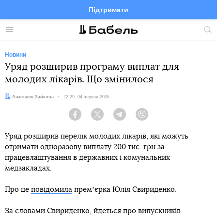
Підтримати
Facebook
Telegram
Twitter
Instagram
Меню
По
по
сай
Новини
Уряд розширив програму виплат для
молодих лікарів. Що змінилося
Автор:
Анастасія Зайкова
Дата:
22:29, 04 червня 2026
Facebook
Twitter
Telegram
Viber
Уряд розширив перелік молодих лікарів, які можуть
отримати одноразову виплату 200 тис. грн за
працевлаштування в державних і комунальних
медзакладах.
Про це
повідомила
премʼєрка Юлія Свириденко.
За словами Свириденко, йдеться про випускників