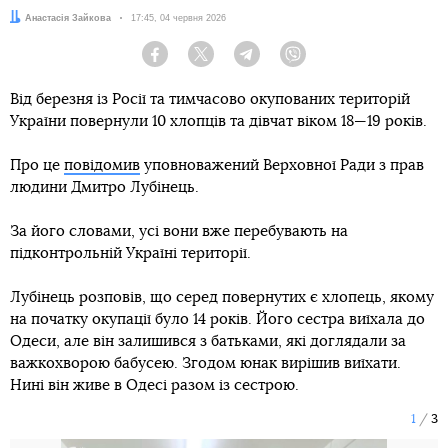
Автор:
Анастасія Зайкова
Дата:
17:45, 04 червня 2026
Facebook
Twitter
Telegram
Viber
Від березня із Росії та тимчасово окупованих територій
України повернули 10 хлопців та дівчат віком 18—19 років.
Про це
повідомив
уповноважений Верховної Ради з прав
людини Дмитро Лубінець.
За його словами, усі вони вже перебувають на
підконтрольній Україні території.
Лубінець розповів, що серед повернутих є хлопець, якому
на початку окупації було 14 років. Його сестра виїхала до
Одеси, але він залишився з батьками, які доглядали за
важкохворою бабусею. Згодом юнак вирішив виїхати.
Нині він живе в Одесі разом із сестрою.
1
3