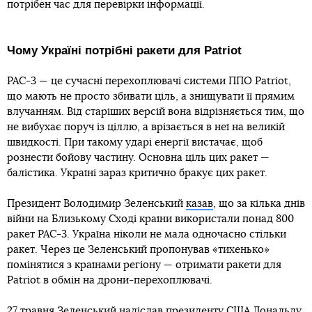
потрібен час для перевірки інформації.
Чому Україні потрібні ракети для Patriot
PAC-3 — це сучасні перехоплювачі системи ППО Patriot,
що мають не просто збивати ціль, а знищувати її прямим
влучанням. Від старіших версій вона відрізняється тим, що
не вибухає поруч із ціллю, а врізається в неї на великій
швидкості. При такому ударі енергії вистачає, щоб
рознести бойову частину. Основна ціль цих ракет —
балістика. Україні зараз критично бракує цих ракет.
Президент Володимир Зеленський
казав
, що за кілька днів
війни на Близькому Сході країни використали понад 800
ракет PAC-3. Україна ніколи не мала одночасно стільки
ракет. Через це Зеленський пропонував «тихенько»
помінятися з країнами регіону — отримати ракети для
Patriot в обмін на дрони-перехоплювачі.
27 травня Зеленський
надіслав
президенту США Дональду