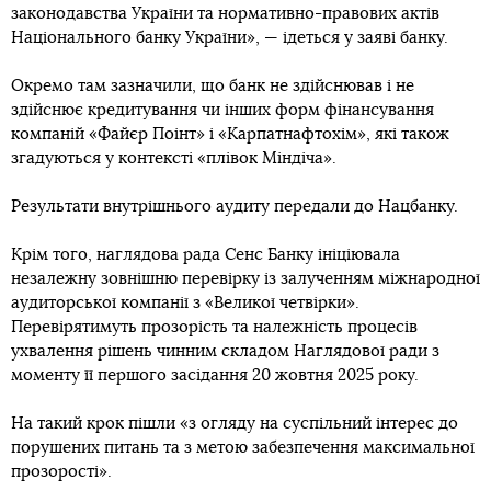
законодавства України та нормативно-правових актів
Національного банку України», — ідеться у заяві банку.
Окремо там зазначили, що банк не здійснював і не
здійснює кредитування чи інших форм фінансування
компаній «Файєр Поінт» і «Карпатнафтохім», які також
згадуються у контексті «плівок Міндіча».
Результати внутрішнього аудиту передали до Нацбанку.
Крім того, наглядова рада Сенс Банку ініціювала
незалежну зовнішню перевірку із залученням міжнародної
аудиторської компанії з «Великої четвірки».
Перевірятимуть прозорість та належність процесів
ухвалення рішень чинним складом Наглядової ради з
моменту її першого засідання 20 жовтня 2025 року.
На такий крок пішли «з огляду на суспільний інтерес до
порушених питань та з метою забезпечення максимальної
прозорості».