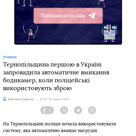
Підпишись на наш
Telegram
Новини
Тернопільщина першою в Україні
запровадила автоматичне вмикання
бодикамер, коли поліцейські
використовують зброю
Автор:
Анастасія Зайкова
Дата:
21:03, 04 червня 2026
1
Facebook
Twitter
Telegram
Viber
На Тернопільщині поліція почала використовувати
систему, яка автоматично вмикає нагрудні