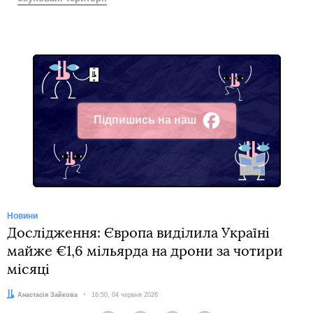
Підпишись на наш
Facebook
Новини
Дослідження: Європа виділила Україні
майже €1,6 мільярда на дрони за чотири
місяці
Автор:
Анастасія Зайкова
Дата:
16:50, 04 червня 2026