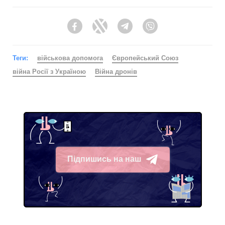
Facebook
Twitter
Telegram
Viber
Теги:
військова допомога
Європейський Союз
війна Росії з Україною
Війна дронів
Підпишись на наш
Telegram