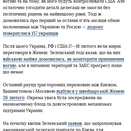
вогню та на тому, як його будуть контролювати США. Але
остаточно узгодити деталі делегації не змогли без
політичних рішень на найвищому рівні. Тоді ж
домовились про перший за останні пʼять місяців обмін
полоненими між Україною та Росією —
додому
повернулися 157 українців
.
Після цього Україна, РФ і США 17—18 лютого вели мирні
переговори в Женеві. Зеленський тоді казав, що на них
військові майже домовились, як моніторити припинення
вогню
, але в питаннях територій та ЗАЕС прогресу поки
що немає.
Останній раунд тристоронніх перемовин між Києвом,
Вашингтоном і Москвою
відбувся у швейцарській Женеві
26 лютого
. Окрема увага була зосереджена на
економічному блоці та довгострокових механізмах
підтримки України.
На початку квітня Зеленський
заявив
, що запропонував
американській делегації приїхати до Києва для