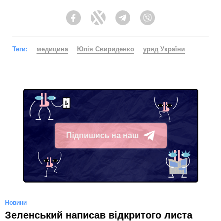
Facebook
Twitter
Telegram
Viber
Теги:
медицина
Юлія Свириденко
уряд України
Підпишись на наш
Telegram
Новини
Зеленський написав відкритого листа