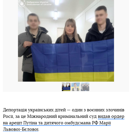
Депортація українських дітей — один з воєнних злочинів
Росії, за це Міжнародний кримінальний суд
видав ордер
на арешт Путіна та дитячого омбудсмана РФ Марії
Львової-Бєлової
.