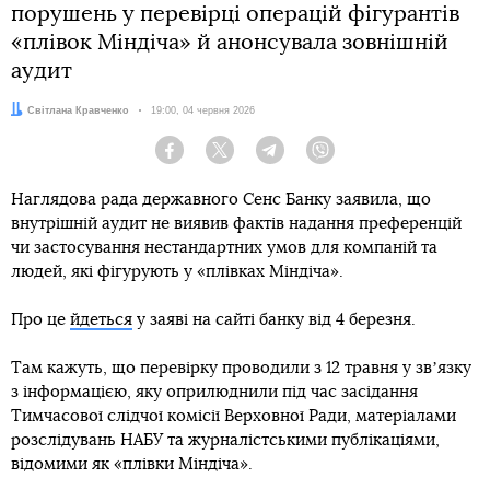
порушень у перевірці операцій фігурантів
«плівок Міндіча» й анонсувала зовнішній
аудит
Автор:
Світлана Кравченко
Дата:
19:00, 04 червня 2026
Facebook
Twitter
Telegram
Viber
Наглядова рада державного Сенс Банку заявила, що
внутрішній аудит не виявив фактів надання преференцій
чи застосування нестандартних умов для компаній та
людей, які фігурують у «плівках Міндіча».
Про це
йдеться
у заяві на сайті банку від 4 березня.
Там кажуть, що перевірку проводили з 12 травня у звʼязку
з інформацією, яку оприлюднили під час засідання
Тимчасової слідчої комісії Верховної Ради, матеріалами
розслідувань НАБУ та журналістськими публікаціями,
відомими як «плівки Міндіча».