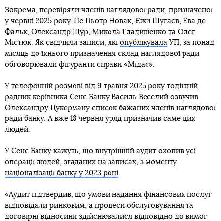
Зокрема, перевіряли членів наглядової ради, призначеної
у червні 2025 року. Це Пьотр Новак, Єжи Шугаєв, Ева де
Фальк, Олександр Щур, Микола Гладишенко та Олег
Містюк. Як свідчили записи, які
опублікувала
УП, за понад
місяць до їхнього призначення склад наглядової ради
обговорювали фігуранти справи «Мідас».
У телефонній розмові від 9 травня 2025 року тодішній
радник керівника Сенс Банку Василь Веселий озвучив
Олександру Цукерману список бажаних членів наглядової
ради банку. А вже 18 червня уряд призначив саме цих
людей.
У Сенс Банку кажуть, що внутрішній аудит охопив усі
операції людей, згаданих на записах, з моменту
націоналізації банку у 2023 році
.
«Аудит підтвердив, що умови надання фінансових послуг
відповідали ринковим, а процеси обслуговування та
договірні відносини здійснювалися відповідно до вимог