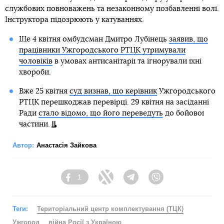
службових повноважень та незаконному позбавленні волі.
Інструктора підозрюють у катуваннях.
Ще 4 квітня омбудсман Дмитро Лубінець
заявив, що
працівники Ужгородського РТЦК утримували
чоловіків
в умовах антисанітарії та ігнорували їхні
хвороби.
Вже 25 квітня
суд визнав, що керівник
Ужгородського
РТЦК перешкоджав перевірці. 29 квітня на засіданні
Ради
стало відомо, що його переведуть
до бойової
частини.
Автор:
Анастасія Зайкова
1
Facebook
Twitter
Telegram
Viber
Теги:
Територіальний центр комплектування (ТЦК)
Ужгород
війна Росії з Україною