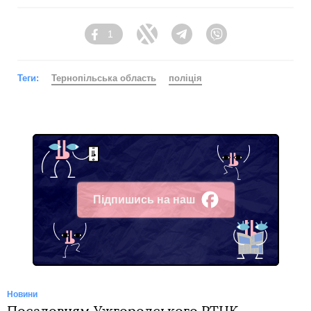
1
Facebook
Twitter
Telegram
Viber
Теги:
Тернопільська область
поліція
Підпишись на наш
Facebook
Новини