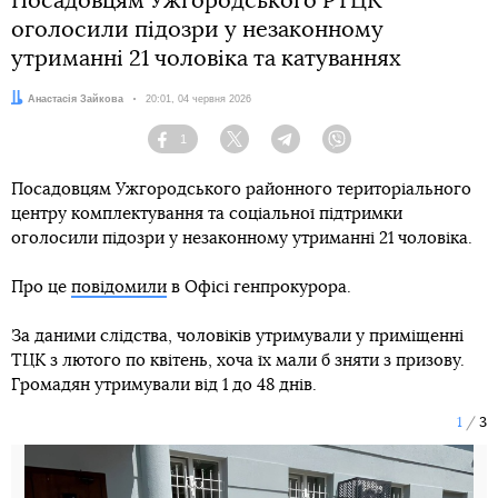
Посадовцям Ужгородського РТЦК
оголосили підозри у незаконному
утриманні 21 чоловіка та катуваннях
Автор:
Анастасія Зайкова
Дата:
20:01, 04 червня 2026
1
Facebook
Twitter
Telegram
Viber
Посадовцям Ужгородського районного територіального
центру комплектування та соціальної підтримки
оголосили підозри у незаконному утриманні 21 чоловіка.
Про це
повідомили
в Офісі генпрокурора.
За даними слідства, чоловіків утримували у приміщенні
ТЦК з лютого по квітень, хоча їх мали б зняти з призову.
Громадян утримували від 1 до 48 днів.
1
3