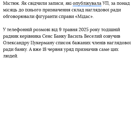
Містюк. Як свідчили записи, які
опублікувала
УП, за понад
місяць до їхнього призначення склад наглядової ради
обговорювали фігуранти справи «Мідас».
У телефонній розмові від 9 травня 2025 року тодішній
радник керівника Сенс Банку Василь Веселий озвучив
Олександру Цукерману список бажаних членів наглядової
ради банку. А вже 18 червня уряд призначив саме цих
людей.
У Сенс Банку кажуть, що внутрішній аудит охопив усі
операції людей, згаданих на записах, з моменту
націоналізації банку у 2023 році
.
«Аудит підтвердив, що умови надання фінансових послуг
відповідали ринковим, а процеси обслуговування та
договірні відносини здійснювалися відповідно до вимог
законодавства України та нормативно-правових актів
Національного банку України», — ідеться у заяві банку.