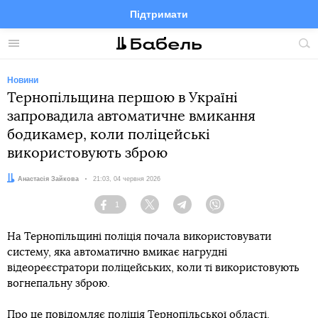
Підтримати
Facebook
Telegram
Twitter
Instagram
Меню
По
по
сай
Новини
Тернопільщина першою в Україні
запровадила автоматичне вмикання
бодикамер, коли поліцейські
використовують зброю
Автор:
Анастасія Зайкова
Дата:
21:03, 04 червня 2026
1
Facebook
Twitter
Telegram
Viber
На Тернопільщині поліція почала використовувати
систему, яка автоматично вмикає нагрудні
відеореєстратори поліцейських, коли ті використовують
вогнепальну зброю.
Про це
повідомляє
поліція Тернопільської області.