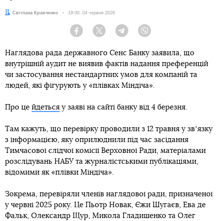
Автор:
Світлана Кравченко
Дата:
19:00, 04 червня 2026
Facebook
Twitter
Telegram
Viber
Наглядова рада державного Сенс Банку заявила, що
внутрішній аудит не виявив фактів надання преференцій
чи застосування нестандартних умов для компаній та
людей, які фігурують у «плівках Міндіча».
Про це
йдеться
у заяві на сайті банку від 4 березня.
Там кажуть, що перевірку проводили з 12 травня у звʼязку
з інформацією, яку оприлюднили під час засідання
Тимчасової слідчої комісії Верховної Ради, матеріалами
розслідувань НАБУ та журналістськими публікаціями,
відомими як «плівки Міндіча».
Зокрема, перевіряли членів наглядової ради, призначеної
у червні 2025 року. Це Пьотр Новак, Єжи Шугаєв, Ева де
Фальк, Олександр Щур, Микола Гладишенко та Олег