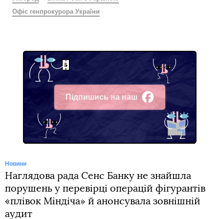
Офіс генпрокурора України
Підпишись на наш
Facebook
Новини
Наглядова рада Сенс Банку не знайшла
порушень у перевірці операцій фігурантів
«плівок Міндіча» й анонсувала зовнішній
аудит