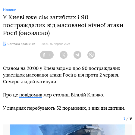
Новини
У Києві вже сім загиблих і 90
постраждалих від масованої нічної атаки
Росії (оновлено)
Автор:
Світлана Кравченко
Дата:
20:21, 02 червня 2026
1
Facebook
Twitter
Telegram
Viber
Станом на 20:00 у Києві відомо про 90 постраждалих
унаслідок масованої атаки Росії в ніч проти 2 червня.
Семеро людей загинули.
Про це
повідомив
мер столиці Віталій Кличко.
У лікарнях перебувають 52 поранених, з них дві дитини.
1
9