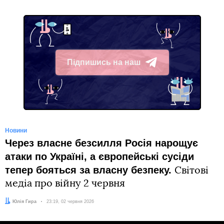
Підпишись на наш
Telegram
Новини
Через власне безсилля Росія нарощує
атаки по Україні, а європейські сусіди
тепер бояться за власну безпеку.
Світові
медіа про війну 2 червня
Автор:
Юлія Гира
Дата:
23:19, 02 червня 2026