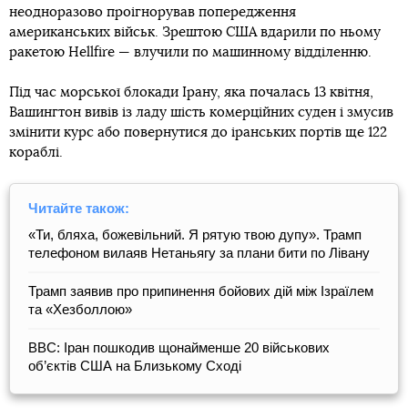
неодноразово проігнорував попередження
американських військ. Зрештою США вдарили по ньому
ракетою Hellfire — влучили по машинному відділенню.
Під час морської блокади Ірану, яка почалась 13 квітня,
Вашингтон вивів із ладу шість комерційних суден і змусив
змінити курс або повернутися до іранських портів ще 122
кораблі.
Читайте також:
«Ти, бляха, божевільний. Я рятую твою дупу». Трамп
телефоном вилаяв Нетаньягу за плани бити по Лівану
Трамп заявив про припинення бойових дій між Ізраїлем
та «Хезболлою»
BBC: Іран пошкодив щонайменше 20 військових
об’єктів США на Близькому Сході