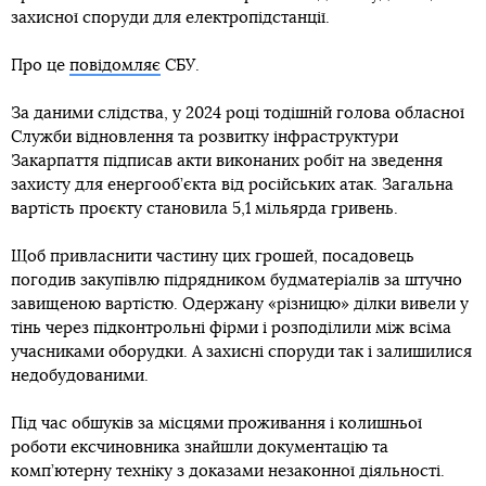
захисної споруди для електропідстанції.
Про це
повідомляє
СБУ.
За даними слідства, у 2024 році тодішній голова обласної
Служби відновлення та розвитку інфраструктури
Закарпаття підписав акти виконаних робіт на зведення
захисту для енергооб’єкта від російських атак. Загальна
вартість проєкту становила 5,1 мільярда гривень.
Щоб привласнити частину цих грошей, посадовець
погодив закупівлю підрядником будматеріалів за штучно
завищеною вартістю. Одержану «різницю» ділки вивели у
тінь через підконтрольні фірми і розподілили між всіма
учасниками оборудки. А захисні споруди так і залишилися
недобудованими.
Під час обшуків за місцями проживання і колишньої
роботи ексчиновника знайшли документацію та
комп’ютерну техніку з доказами незаконної діяльності.