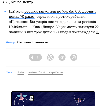
АЗС, бізнес-центр.
Цієї ночі
росіяни запустили по Україні 656 дронів і
понад 70 ракет
, серед них і протикорабельні
«Циркони». Від ударів
постраждала
низка регіонів.
Найбільше — Київ і Дніпро. У цих містах загинули 22
людини, з них троє дітей. 130 людей постраждали.
Автор:
Світлана Кравченко
1
Facebook
Twitter
Telegram
Viber
Теги:
Київ
війна Росії з Україною