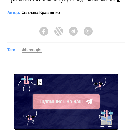
російських активів на суму понад €40 мільйонів.
Автор:
Світлана Кравченко
Facebook
Twitter
Telegram
Viber
Теги:
Фінляндія
Підпишись на наш
Telegram