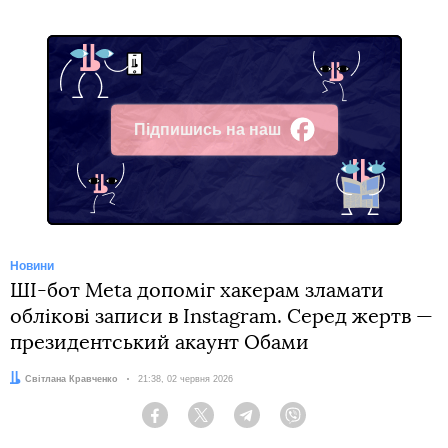
Підпишись на наш
Facebook
Новини
ШІ-бот Meta допоміг хакерам зламати
облікові записи в Instagram. Серед жертв —
президентський акаунт Обами
Автор:
Світлана Кравченко
Дата:
21:38, 02 червня 2026
Facebook
Twitter
Telegram
Viber