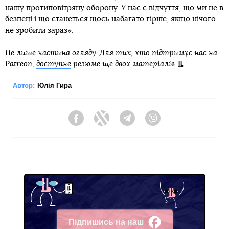
нашу протиповітряну оборону. У нас є відчуття, що ми не в
безпеці і що станеться щось набагато гірше, якщо нічого
не зробити зараз».
Це лише частина огляду. Для тих, хто підтримує нас на
Patreon,
доступне
резюме ще двох матеріалів.
Автор:
Юлія Гира
Facebook
Twitter
Telegram
Viber
Підпишись на наш
Facebook