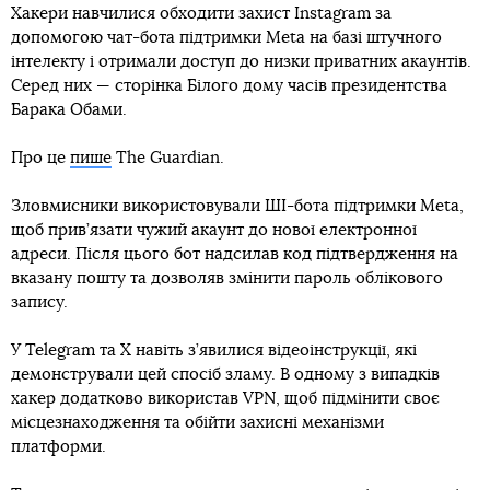
Хакери навчилися обходити захист Instagram за
допомогою чат-бота підтримки Meta на базі штучного
інтелекту і отримали доступ до низки приватних акаунтів.
Серед них — сторінка Білого дому часів президентства
Барака Обами.
Про це
пише
The Guardian.
Зловмисники використовували ШІ-бота підтримки Meta,
щоб прив’язати чужий акаунт до нової електронної
адреси. Після цього бот надсилав код підтвердження на
вказану пошту та дозволяв змінити пароль облікового
запису.
У Telegram та X навіть з’явилися відеоінструкції, які
демонстрували цей спосіб зламу. В одному з випадків
хакер додатково використав VPN, щоб підмінити своє
місцезнаходження та обійти захисні механізми
платформи.