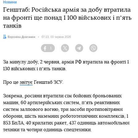
Новини
Генштаб: Російська армія за добу втратила
на фронті ще понад 1 100 військових і пʼять
танків
Автор:
Вероніка Довганюк
Дата:
07:13, 03 червня 2026
1
Facebook
Twitter
Telegram
Viber
За минулу добу, 2 червня, армія РФ втратила на фронті 1
130 військових і пʼять танків.
Про це
звітує
Генштаб ЗСУ.
Зокрема, росіяни втратили сім бойових броньованих
машин, 60 артилерійських систем, пʼять реактивних
систем залпового вогню, три засоби протиповітряної
оборони, шість наземних робототехнічних комплексів, 1
853 БпЛА, 40 крилатих ракет, 437 одиниць автомобільної
техніки та чотири одиниць спецтехніки.