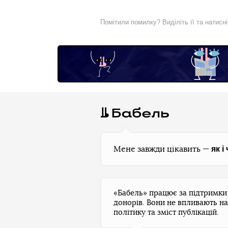
Помітили помилку? Виділіть її та натисн
як і
Мене завжди цікавить —
«Бабель» працює за підтримк
донорів. Вони не впливають на
політику та зміст публікацій.