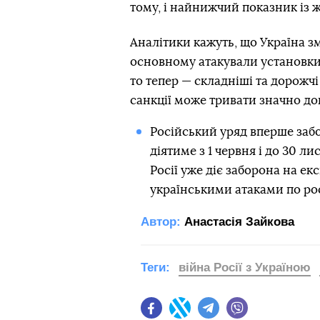
тому, і найнижчий показник із 
Аналітики кажуть, що Україна зм
основному атакували установки
то тепер — складніші та дорожчі
санкції може тривати значно до
Російський уряд вперше забо
діятиме з 1 червня і до 30 ли
Росії уже діє заборона на ек
українськими атаками по рос
Автор:
Анастасія Зайкова
Теги:
війна Росії з Україною
Facebook
Twitter
Telegram
Viber