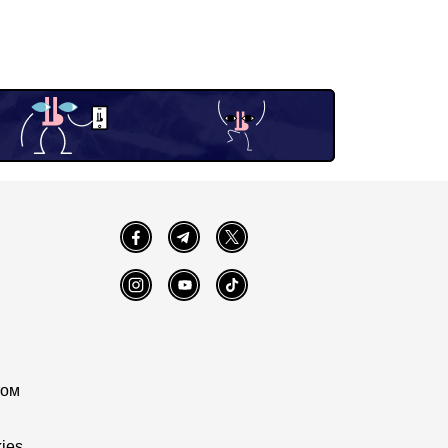
Facebook
Telegram
Twitter
Instagram
YouTube
TikTok
том
ies