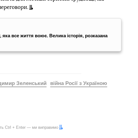
переговори.
яка все життя воює. Велика історія, розказана
димир Зеленський
війна Росії з Україною
іть
Ctrl
+
Enter
— ми виправимо