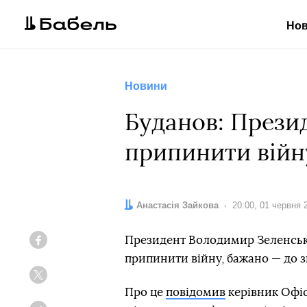
Но
Новини
Буданов: Прези
припинити війн
Автор:
Анастасія Зайкова
Дата:
20:00, 01 червня 
Президент Володимир Зеленсь
Facebook
припинити війну, бажано — до 
Twitter
Про це
повідомив
керівник Офіс