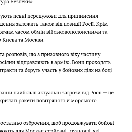
ура Безпеки».
снують певні передумови для припинення
шення залежить також від позиції Росії. Крім
ижчим часом обмін військовополоненими та
о Києва та Москви.
а розповів, що з призовного віку частину
осіяни відправляють в армію. Вони проходять
тракти та беруть участь у бойових діях на боці
аїни найбільш актуальні загрози від Росії — це
крилаті ракети повітряного й морського
достатньо озброєння, щоб продовжувати бойові
орюють для Москви серйозні труднощі, які