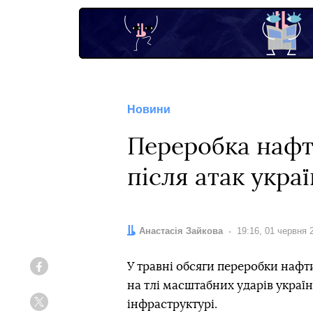
Новини
Переробка нафти
після атак укра
Автор:
Анастасія Зайкова
Дата:
19:16, 01 червня 
У травні обсяги переробки нафти
Facebook
на тлі масштабних ударів украї
інфраструктурі.
Twitter