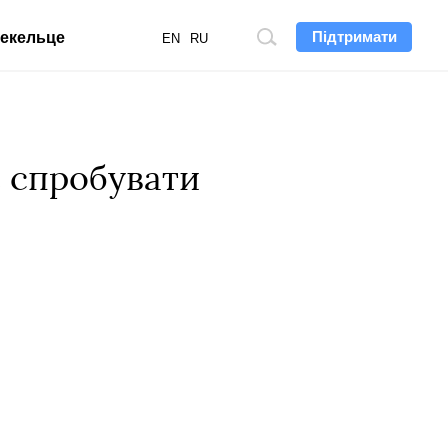
Підтримати
екельце
Пошук
EN
RU
по
сайту
 спробувати