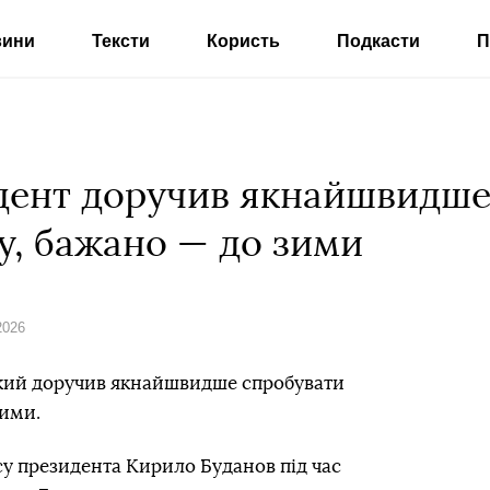
вини
Тексти
Користь
Подкасти
П
дент доручив якнайшвидше
у, бажано — до зими
2026
кий доручив якнайшвидше спробувати
зими.
у президента Кирило Буданов під час