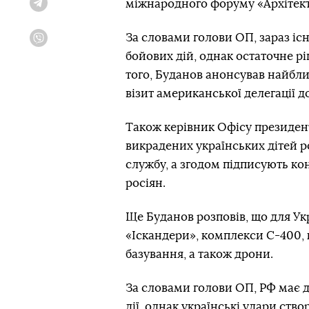
міжнародного форуму «Архітект
Telegram
За словами голови ОП, зараз і
Viber
бойових дій, однак остаточне рі
того, Буданов анонсував найбл
візит американської делегації д
Також керівник Офісу президент
викрадених українських дітей р
службу, а згодом підписують кон
росіян.
Ще Буданов розповів, що для Укр
«Іскандери», комплекси С-400, 
базування, а також дрони.
За словами голови ОП, РФ має 
дії, однак українські удари ств