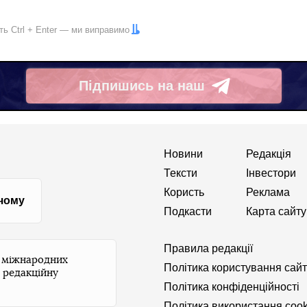
іть
Ctrl
+
Enter
— ми виправимо
Підпишись на наш
Telegram
Новини
Редакція
Тексти
Інвестори
Користь
Реклама
 чому
Подкасти
Карта сайту
Правила редакції
и міжнародних
Політика користування сай
 редакційну
Політика конфіденційності
Політика використання cook