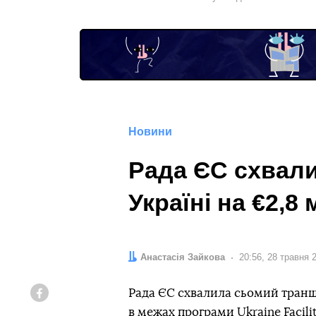
Новини
Рада ЄС схвал
Україні на €2,8
Автор:
Анастасія Зайкова
Дата:
20:56, 28 травня 
Рада ЄС схвалила сьомий транш 
Facebook
в межах програми Ukraine Facilit