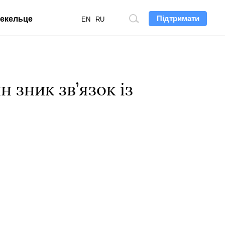
Підтримати
екельце
Пошук
EN
RU
по
сайту
 зник зв’язок із