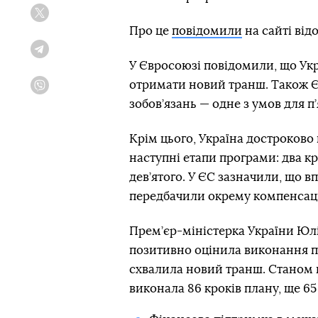
Twitter
Про це
повідомили
на сайті від
Telegram
У Євросоюзі повідомили, що Укра
отримати новий транш. Також Є
Viber
зобов’язань — одне з умов для п
Крім цього, Україна достроково
наступні етапи програми: два к
дев’ятого. У ЄС зазначили, що 
передбачили окрему компенсац
Прем’єр-міністерка України Юл
позитивно оцінила виконання пл
схвалила новий транш. Станом н
виконала 86 кроків плану, ще 65