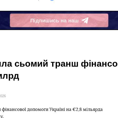
Підпишись на наш
Telegram
ила сьомий транш фінансо
 млрд
2026
фінансової допомоги Україні на €2,8 мільярда
y.