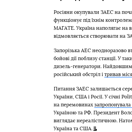
Росіяни окупували ЗАЕС на поча
функціонує під їхнім контролем.
МАГАТЕ. Україна наполягає на ви
відмовляється створювати на ЗА
Запорізька АЕС неодноразово в
бойові дії поблизу станції. У т
дизель-генератори. Найдовшим б
російський обстріл і
тривав міс
Питання ЗАЕС залишається сере
України, США і Росії. У січні Po
на перемовинах
запропонувала 
Україною та РФ. Президент Воло
виглядає нереалістичною. Нато
Україна та США.