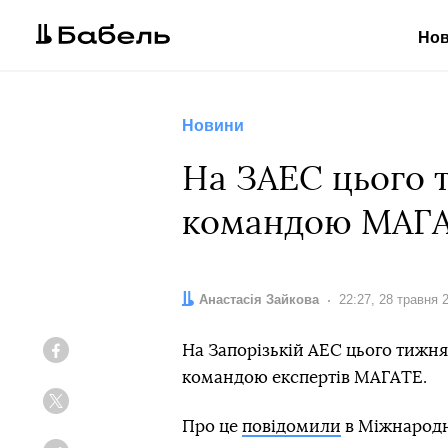
Но
Новини
На ЗАЕС цього т
командою МАГ
Автор:
Анастасія Зайкова
Дата:
22:27, 28 травня 
На Запорізькій АЕС цього тижня 
Facebook
командою експертів МАГАТЕ.
Twitter
Про це
повідомили
в Міжнародно