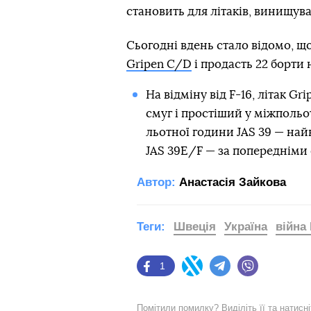
становить для літаків, винищувач
Сьогодні вдень стало відомо, щ
Gripen C/D
і продасть 22 борти н
На відміну від F-16, літак G
смуг і простіший у міжпольо
льотної години JAS 39 — най
JAS 39E/F — за попередніми 
Автор:
Анастасія Зайкова
Теги:
Швеція
Україна
війна 
1
Facebook
Twitter
Telegram
Viber
Помітили помилку? Виділіть її та натисн