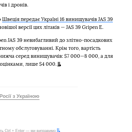
ів і дронів.
о
Швеція передає Україні 16 винищувачів JAS 39
овішої версії цих літаків — JAS 39 Gripen E.
ripen JAS 39 невибагливий до злітно-посадкових
тному обслуговуванні. Крім того, вартість
нижча серед винищувачів: $7 000—8 000, а для
оцінками, лише $4 000.
Росії з Україною
іть
Ctrl
+
Enter
— ми виправимо