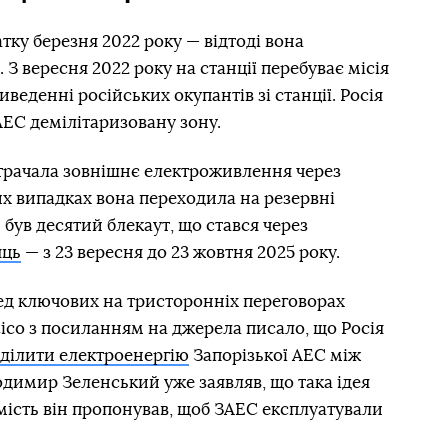
тку березня 2022 року — відтоді вона
 З вересня 2022 року на станції перебуває місія
веденні російських окупантів зі станції. Росія
ЕС демілітаризовану зону.
трачала зовнішнє електроживлення через
аких випадках вона переходила на резервні
ув десятий блекаут, що стався через
яць
— з 23 вересня до 23 жовтня 2025 року.
д ключових на тристоронніх переговорах
litico з посиланням на джерела писало, що Росія
ділити електроенергію
Запорізької АЕС між
димир Зеленський уже заявляв, що така ідея
мість він пропонував, щоб ЗАЕС експлуатували