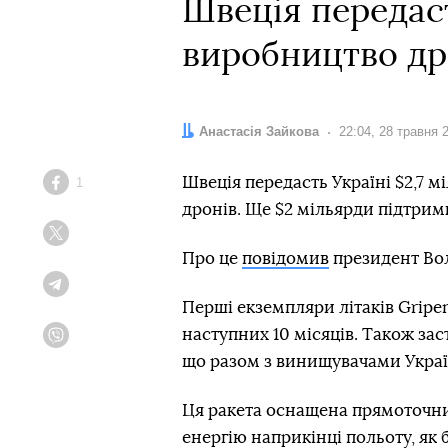
Швеція передаст
виробництво др
Автор:
Анастасія Зайкова
Дата:
22:04, 28 травня 
Швеція передасть Україні $2,7 м
1
Facebook
дронів. Ще $2 мільярди підтримк
Twitter
Про це
повідомив
президент Во
Telegram
Перші екземпляри літаків Gripe
наступних 10 місяців. Також за
Viber
що разом з винищувачами Україн
Ця ракета оснащена прямоточни
енергію наприкінці польоту, як 