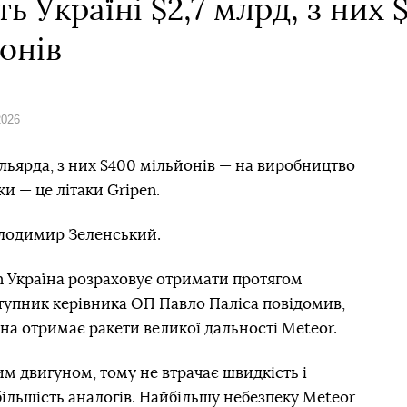
ь Україні $2,7 млрд, з них
онів
2026
ільярда, з них $400 мільйонів — на виробництво
и — це літаки Gripen.
лодимир Зеленський.
n Україна розраховує отримати протягом
ступник керівника ОП Павло Паліса повідомив,
а отримає ракети великої дальності Meteor.
м двигуном, тому не втрачає швидкість і
більшість аналогів. Найбільшу небезпеку Meteor