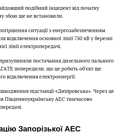
 найдовший подібний інцидент від початку
у збою ще не встановили.
огіршення ситуації з енергозабезпеченням
сля відключення основної лінії 750 кВ у березні
ієї лінії електропередачі.
о призупиняли постачання дизельного пального
АГАТЕ попередили, що це робить об’єкт ще
ого відключення електроенергії.
шкодження підстанції «Дніпровська». Через це
ив Південноукраїнську АЕС тимчасово
передачі.
ацію Запорізької АЕС