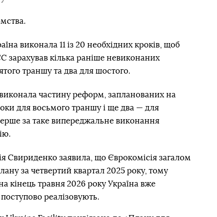
омства.
їна виконала 11 із 20 необхідних кроків, щоб
С зарахував кілька раніше невиконаних
’ятого траншу та два для шостого.
 виконала частину реформ, запланованих на
роки для восьмого траншу і ще два — для
вперше за таке випереджальне виконання
ію.
ія Свириденко заявила, що Єврокомісія загалом
ану за четвертий квартал 2025 року, тому
а кінець травня 2026 року Україна вже
 поступово реалізовують.