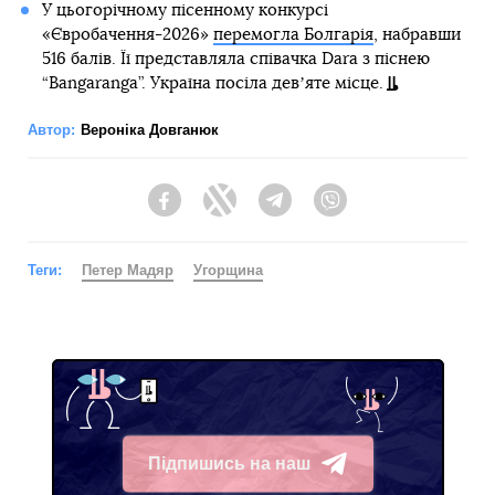
У цьогорічному пісенному конкурсі
«Євробачення-2026»
перемогла Болгарія
, набравши
516 балів. Її представляла співачка Dara з піснею
“Bangaranga”. Україна посіла девʼяте місце.
Автор:
Вероніка Довганюк
Facebook
Twitter
Telegram
Viber
Теги:
Петер Мадяр
Угорщина
Підпишись на наш
Telegram