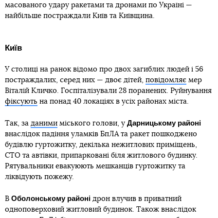
масованого удару ракетами та дронами по Україні —
найбільше постраждали Київ та Київщина.
Київ
У столиці на ранок відомо про двох загиблих людей і 56
постраждалих, серед них — двоє дітей,
повідомляє
мер
Віталій Кличко. Госпіталізували 28 поранених. Руйнування
фіксують
на понад 40 локаціях в усіх районах міста.
Дарницькому
районі
Так, за
даними
міського голови, у
внаслідок падіння уламків БпЛА та ракет пошкоджено
будівлю гуртожитку, декілька нежитлових приміщень,
СТО та автівки, припарковані біля житлового будинку.
Рятувальники евакуюють мешканців гуртожитку та
ліквідують пожежу.
Оболонському
районі
В
дрон влучив в приватний
одноповерховий житловий будинок. Також внаслідок