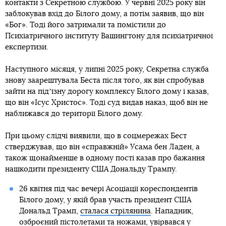
контакти з Секретною службою. У червні 2025 року він
заблокував вхід до Білого дому, а потім заявив, що він
«Бог». Тоді його затримали та помістили до
Психіатричного інституту Вашингтону для психіатричної
експертизи.
Наступного місяця, у липні 2025 року, Секретна служба
знову заарештувала Беста після того, як він спробував
зайти на підʼїзну дорогу комплексу Білого дому і казав,
що він «Ісус Христос». Тоді суд видав наказ, щоб він не
наближався до території Білого дому.
При цьому слідчі виявили, що в соцмережах Бест
стверджував, що він «справжній» Усама бен Ладен, а
також щонайменше в одному пості казав про бажання
нашкодити президенту США Дональду Трампу.
26 квітня під час вечері Асоціації кореспондентів
Білого дому, у якій брав участь президент США
Дональд Трамп,
сталася стрілянина
. Нападник,
озброєний пістолетами та ножами, увірвався у