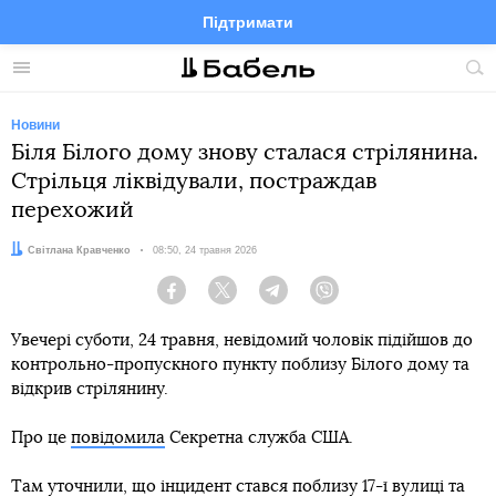
Підтримати
Facebook
Telegram
Twitter
Instagram
Меню
По
по
сай
Новини
Біля Білого дому знову сталася стрілянина.
Стрільця ліквідували, постраждав
перехожий
Автор:
Світлана Кравченко
Дата:
08:50, 24 травня 2026
Facebook
Twitter
Telegram
Viber
Увечері суботи, 24 травня, невідомий чоловік підійшов до
контрольно-пропускного пункту поблизу Білого дому та
відкрив стрілянину.
Про це
повідомила
Секретна служба США.
Там уточнили, що інцидент стався поблизу 17-ї вулиці та