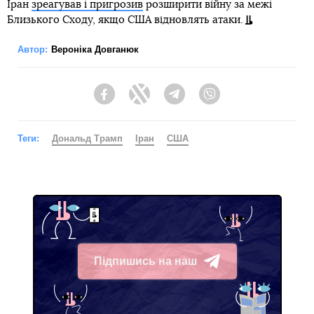
Іран
зреагував і пригрозив
розширити війну за межі
Близького Сходу, якщо США відновлять атаки.
Автор:
Вероніка Довганюк
Facebook
Twitter
Telegram
Viber
Теги:
Дональд Трамп
Іран
США
Підпишись на наш
Telegram