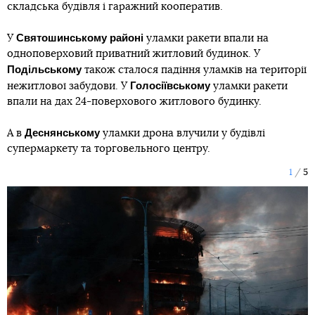
складська будівля і гаражний кооператив.
Святошинському
районі
У
уламки ракети впали на
одноповерховий приватний житловий будинок. У
Подільському
також сталося падіння уламків на території
Голосіївському
нежитлової забудови. У
уламки ракети
впали на дах 24-поверхового житлового будинку.
Деснянському
А в
уламки дрона влучили у будівлі
супермаркету та торговельного центру.
1
5