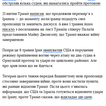
обстріляв кілька суден, які намагались пройти протокою
.
21 квітня Трамп
написав
, що продовжив перемирʼя з
Іраном — до моменту, коли іранці подадуть свої
пропозиції та закінчать дискусії. А вже 1 травня Axios
писало
з посиланням на лист Трампа спікеру Палати
представників Майку Джонсону, що Трамп вважає війну
завершеною.
Попри це 8 травня Іран
звинуватив
США в порушенні
режиму припинення вогню через атаку на два судна в
Ормузькій протоці та удари по цивільних районах. Але
про зрив поки що не йдеться.
Тегеран цього тижня передав Вашингтону нові пропозиції
стосовно завершення війни, проте вони містили пункти,
які раніше відхиляв Трамп. Після цього зʼявилась
інформація, що США та Ізраїль готуються відновити удари
по Ірану, проте Трамп сказав, що
відкладає цю ідею
.