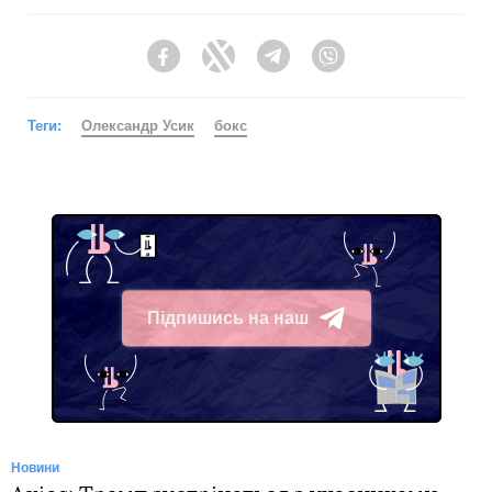
Facebook
Twitter
Telegram
Viber
Теги:
Олександр Усик
бокс
Підпишись на наш
Telegram
Новини