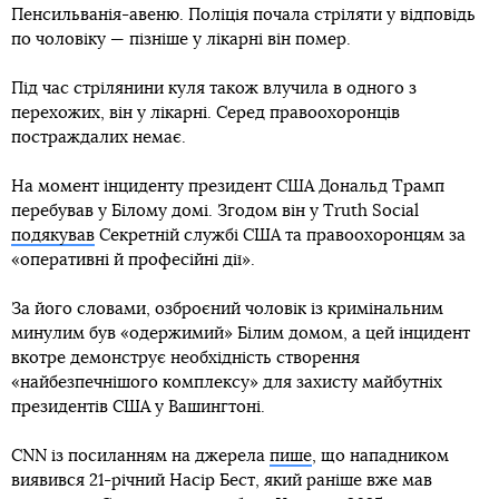
Пенсильванія-авеню. Поліція почала стріляти у відповідь
по чоловіку — пізніше у лікарні він помер.
Під час стрілянини куля також влучила в одного з
перехожих, він у лікарні. Серед правоохоронців
постраждалих немає.
На момент інциденту президент США Дональд Трамп
перебував у Білому домі. Згодом він у Truth Social
подякував
Секретній службі США та правоохоронцям за
«оперативні й професійні дії».
За його словами, озброєний чоловік із кримінальним
минулим був «одержимий» Білим домом, а цей інцидент
вкотре демонструє необхідність створення
«найбезпечнішого комплексу» для захисту майбутніх
президентів США у Вашингтоні.
CNN із посиланням на джерела
пише
, що нападником
виявився 21-річний Насір Бест, який раніше вже мав