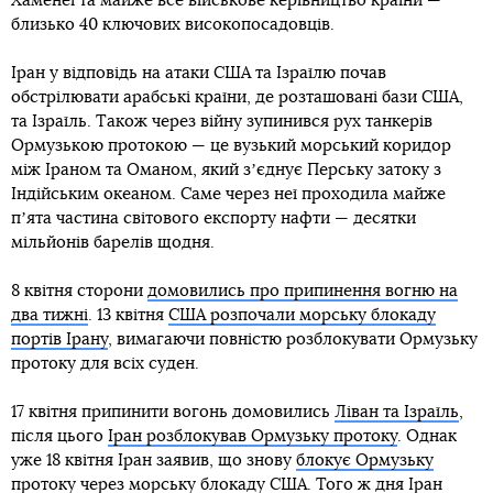
Хаменеї та майже все військове керівництво країни —
близько 40 ключових високопосадовців.
Іран у відповідь на атаки США та Ізраїлю почав
обстрілювати арабські країни, де розташовані бази США,
та Ізраїль. Також через війну зупинився рух танкерів
Ормузькою протокою — це вузький морський коридор
між Іраном та Оманом, який зʼєднує Перську затоку з
Індійським океаном. Саме через неї проходила майже
пʼята частина світового експорту нафти — десятки
мільйонів барелів щодня.
8 квітня сторони
домовились про припинення вогню на
два тижні
. 13 квітня
США розпочали морську блокаду
портів Ірану
, вимагаючи повністю розблокувати Ормузьку
протоку для всіх суден.
17 квітня припинити вогонь домовились
Ліван та Ізраїль
,
після цього
Іран розблокував Ормузьку протоку
. Однак
уже 18 квітня Іран заявив, що знову
блокує Ормузьку
протоку
через морську блокаду США. Того ж дня
Іран