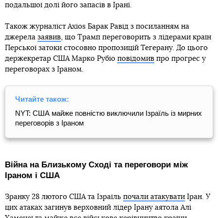
подальшої долі його запасів в Ірані.
Також журналіст Axios Барак Равід з посиланням на
джерела
заявив
, що Трамп переговорить з лідерами країн
Перської затоки стосовно пропозицій Тегерану. До цього
держекретар США Марко Рубіо
повідомив
про прогрес у
переговорах з Іраном.
Читайте також:
NYT: США майже повністю виключили Ізраїль із мирних
переговорів з Іраном
Війна на Близькому Сході та переговори між
Іраном і США
Зранку 28 лютого США та Ізраїль
почали атакувати
Іран. У
цих атаках загинув верховний лідер Ірану аятола Алі