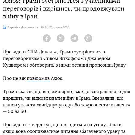
Axios: Трамп зустрінеться з учасниками
переговорів і вирішить, чи продовжувати
війну в Ірані
Автор:
Вероніка Довганюк
Дата:
20:24, 23 травня 2026
Facebook
Twitter
Telegram
Viber
Президент США Дональд Трамп зустрінеться з
переговорниками Стівом Віткоффом і Джаредом
Кушнером і обговорить з ними останні пропозиції Ірану.
Про це він
повідомив
Axios.
Трамп сказав, що він, ймовірно, вже до завтрашнього дня
вирішить, чи відновлювати війну в Ірані. Він заявив, що
шанси укласти «вигідну» угоду або ж «рознести їх вщент»
— 50 на 50.
Президент стверджує, що погодиться на угоду, тільки
якщо вона охоплюватиме питання збагаченого урану та