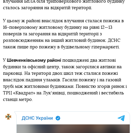
влучання БпЛА біля триповерхового житлового будинку
сталось загоряння на відкритій території.
У цьому ж районі внаслідок влучання сталася пожежа в
16-поверховому житловому будинку на рівні 12—13
поверхів та загорання на відкритій території з
розповсюдженням на інший житловий будинок. ДСНС
також пише про пожежу в будівельному гіпермаркеті.
Шевченківському районі
У
пошкоджені два житлові
будинки та офісний центр, також загорілися автівки на
парковці. На території двох шкіл теж сталися пожежі
внаслідок падіння уламків. Гасили пожежу і на газовій
трубі між житловими будинками. Повністю згорів ринок і
ТРЦ «Квадрат» на Лукʼянівці, пошкоджений і вестибюль
станції метро.