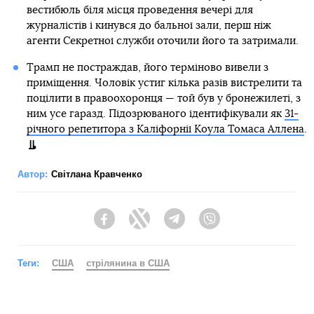
вестибюль біля місця проведення вечері для
журналістів і кинувся до бальної зали, перш ніж
агенти Секретної служби оточили його та затримали.
Трамп не постраждав, його терміново вивели з
приміщення. Чоловік устиг кілька разів вистрелити та
поцілити в правоохоронця — той був у бронежилеті, з
ним усе гаразд. Підозрюваного ідентифікували як
31-
річного репетитора з Каліфорнії Коула Томаса Аллена
.
Автор:
Світлана Кравченко
Facebook
Twitter
Telegram
Viber
Теги:
США
стрілянина в США