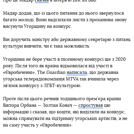
Про це Мадяр
сказав
в інтерв’ю Zeit im Bild.
Мадяр додав, що із цього питання до нього звернулося
багато молоді. Вони надсилали листи з проханням знову
висунути Угорщину на конкурс.
Він доручить міністру або державному секретарю з питань
культури вивчити, чи є така можливість
Угорщина не бере участі в пісенному конкурсі ще з 2020
року. Після того як країна відмовилася від участі в
«Євробаченні», The Guardian
написала
, що державна
угорська телерадіокомпанія MTVA так вчинила через
зв’язок конкурсу з ЛГБТ-культурою.
Проте після цього речник тодішнього прем’єра країни
Віктора Орбана — Золтан Ковач —
спростував
цю
інформацію і сказав, що кошти, які виділяли на конкурс,
можна спрямувати на підтримку угорських артистів, а не
на саму участь у «Євробаченні».