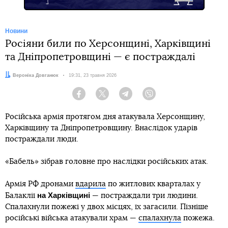
Новини
Росіяни били по Херсонщині, Харківщині
та Дніпропетровщині — є постраждалі
Автор:
Вероніка Довганюк
Дата:
19:31, 23 травня 2026
Facebook
Twitter
Telegram
Viber
Російська армія протягом дня атакувала Херсонщину,
Харківщину та Дніпропетровщину. Внаслідок ударів
постраждали люди.
«Бабель» зібрав головне про наслідки російських атак.
Армія РФ дронами
вдарила
по житлових кварталах у
на Харківщині
Балаклії
— постраждали три людини.
Спалахнули пожежі у двох місцях, їх загасили. Пізніше
російські війська атакували храм —
спалахнула
пожежа.