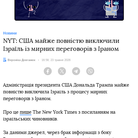
Новини
NYT: США майже повністю виключили
Ізраїль із мирних переговорів з Іраном
Автор:
Вероніка Довганюк
Дата:
16:58, 23 травня 2026
Facebook
Twitter
Telegram
Viber
Адміністрація президента США Дональда Трампа майже
повністю виключила Ізраїль з процесу мирних
переговорів з Іраном.
Про це
пише
The New York Times з посиланням на
ізраїльських чиновників.
За даними джерел, через брак інформації з боку