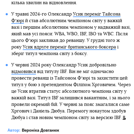
кілька хвилин на відновлення.
У травні 2024-го Олександр
Усик переміг Тайсона
Фʼюрі
й став абсолютним чемпіоном світу у важкій
вазі і першим абсолютним чемпіоном у надважкій вазі,
який мав усі пояси: WBA, WBO, IBF, IBO та WBC. Після
цього Фʼюрі закликав до реваншу. У грудні того ж
року
Усик вдруге переміг британського боксера
і
зберіг титул чемпіона світу з боксу.
У червні 2024 року Олександр Усик добровільно
відмовився
від титулу IBF. Він не міг одночасно
провести реванш із Тайсоном Фʼюрі та захистити цей
титул у бою з претендентом Філіпом Хрговичем. Через
це Усик втратив статус абсолютного чемпіона світу у
важкій вазі. Титул IBF залишився вакантним, і за нього
провели окремий бій. У червні за пояс змагалися саме
Хргович і Даніель Дюбуа. Перемогу нокаутом здобув
Дюбуа і став новим чемпіоном світу за версією IBF.
Автор:
Вероніка Довганюк