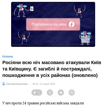
Підпишись на наш
Facebook
Новини
Росіяни всю ніч масовано атакували Київ
та Київщину. Є загиблі й постраждалі,
пошкодження в усіх районах (оновлено)
Автор:
Світлана Кравченко
Дата:
08:31, 24 травня 2026
1
Facebook
Twitter
Telegram
Viber
У ніч проти 24 травня російські війська завдали