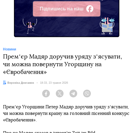
Підпишись на наш
Facebook
Новини
Премʼєр Мадяр доручив уряду зʼясувати,
чи можна повернути Угорщину на
«Євробачення»
Автор:
Вероніка Довганюк
Дата:
18:33, 23 травня 2026
Facebook
Twitter
Telegram
Viber
Премʼєр Угорщини Петер Мадяр доручив уряду зʼясувати,
чи можна повернути країну на головний пісенний конкурс
«Євробачення».