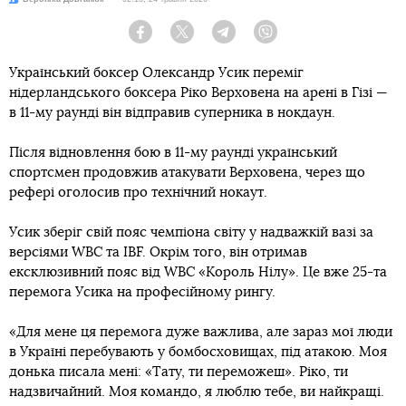
Facebook
Twitter
Telegram
Viber
Український боксер Олександр Усик переміг
нідерландського боксера Ріко Верховена на арені в Гізі —
в 11-му раунді він відправив суперника в нокдаун.
Після відновлення бою в 11-му раунді український
спортсмен продовжив атакувати Верховена, через що
рефері оголосив про технічний нокаут.
Усик зберіг свій пояс чемпіона світу у надважкій вазі за
версіями WBС та IBF. Окрім того, він отримав
ексклюзивний пояс від WBC «Король Нілу». Це вже 25-та
перемога Усика на професійному рингу.
«Для мене ця перемога дуже важлива, але зараз мої люди
в Україні перебувають у бомбосховищах, під атакою. Моя
донька писала мені: «Тату, ти переможеш». Ріко, ти
надзвичайний. Моя командо, я люблю тебе, ви найкращі.