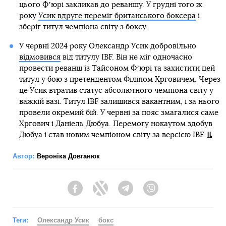
цього Фʼюрі закликав до реваншу. У грудні того ж
року
Усик вдруге переміг британського боксера
і
зберіг титул чемпіона світу з боксу.
У червні 2024 року Олександр Усик добровільно
відмовився
від титулу IBF. Він не міг одночасно
провести реванш із Тайсоном Фʼюрі та захистити цей
титул у бою з претендентом Філіпом Хрговичем. Через
це Усик втратив статус абсолютного чемпіона світу у
важкій вазі. Титул IBF залишився вакантним, і за нього
провели окремий бій. У червні за пояс змагалися саме
Хргович і Даніель Дюбуа. Перемогу нокаутом здобув
Дюбуа і став новим чемпіоном світу за версією IBF.
Автор:
Вероніка Довганюк
Facebook
Twitter
Telegram
Viber
Теги:
Олександр Усик
бокс