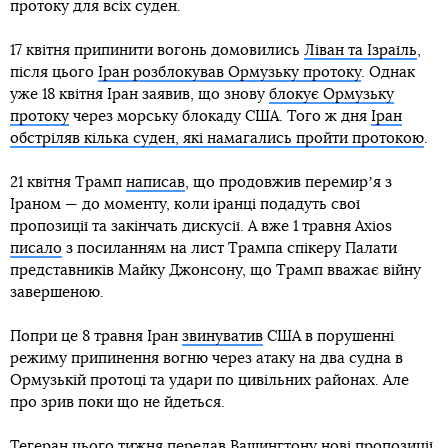
протоку для всіх суден.
17 квітня припинити вогонь домовились
Ліван та Ізраїль
,
після цього
Іран розблокував Ормузьку протоку
. Однак
уже 18 квітня Іран заявив, що знову
блокує Ормузьку
протоку
через морську блокаду США. Того ж дня
Іран
обстріляв кілька суден, які намагались пройти протокою
.
21 квітня Трамп
написав
, що продовжив перемирʼя з
Іраном — до моменту, коли іранці подадуть свої
пропозиції та закінчать дискусії. А вже 1 травня Axios
писало
з посиланням на лист Трампа спікеру Палати
представників Майку Джонсону, що Трамп вважає війну
завершеною.
Попри це 8 травня Іран
звинуватив
США в порушенні
режиму припинення вогню через атаку на два судна в
Ормузькій протоці та удари по цивільних районах. Але
про зрив поки що не йдеться.
Тегеран цього тижня передав Вашингтону нові пропозиції