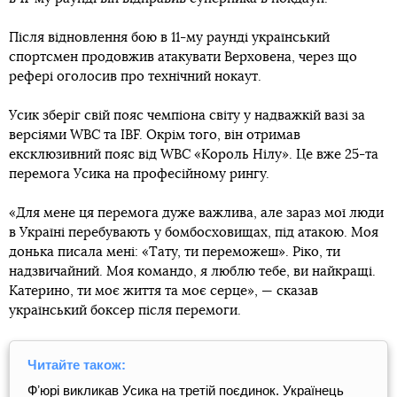
Після відновлення бою в 11-му раунді український
спортсмен продовжив атакувати Верховена, через що
рефері оголосив про технічний нокаут.
Усик зберіг свій пояс чемпіона світу у надважкій вазі за
версіями WBС та IBF. Окрім того, він отримав
ексклюзивний пояс від WBC «Король Нілу». Це вже 25-та
перемога Усика на професійному рингу.
«Для мене ця перемога дуже важлива, але зараз мої люди
в Україні перебувають у бомбосховищах, під атакою. Моя
донька писала мені: «Тату, ти переможеш». Ріко, ти
надзвичайний. Моя командо, я люблю тебе, ви найкращі.
Катерино, ти моє життя та моє серце», — сказав
український боксер після перемоги.
Читайте також:
Фʼюрі викликав Усика на третій поєдинок. Українець