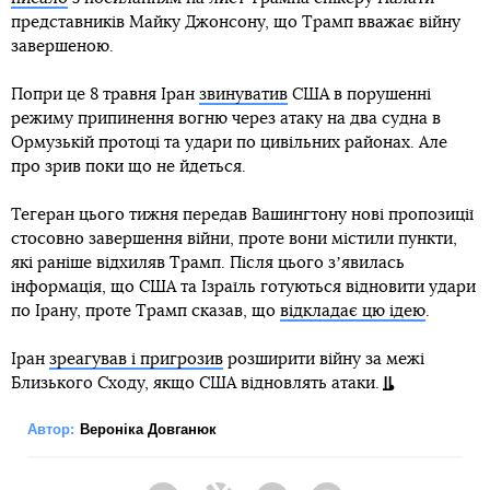
представників Майку Джонсону, що Трамп вважає війну
завершеною.
Попри це 8 травня Іран
звинуватив
США в порушенні
режиму припинення вогню через атаку на два судна в
Ормузькій протоці та удари по цивільних районах. Але
про зрив поки що не йдеться.
Тегеран цього тижня передав Вашингтону нові пропозиції
стосовно завершення війни, проте вони містили пункти,
які раніше відхиляв Трамп. Після цього зʼявилась
інформація, що США та Ізраїль готуються відновити удари
по Ірану, проте Трамп сказав, що
відкладає цю ідею
.
Іран
зреагував і пригрозив
розширити війну за межі
Близького Сходу, якщо США відновлять атаки.
Автор:
Вероніка Довганюк