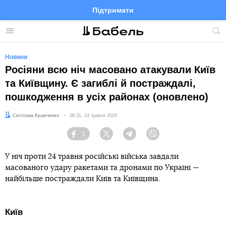
Підтримати
Facebook
Telegram
Twitter
Instagram
Меню
По
по
сай
Новини
Росіяни всю ніч масовано атакували Київ
та Київщину. Є загиблі й постраждалі,
пошкодження в усіх районах (оновлено)
Автор:
Світлана Кравченко
Дата:
08:31, 24 травня 2026
1
Facebook
Twitter
Telegram
Viber
У ніч проти 24 травня російські війська завдали
масованого удару ракетами та дронами по Україні —
найбільше постраждали Київ та Київщина.
Київ