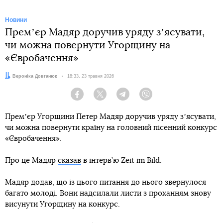
Новини
Премʼєр Мадяр доручив уряду зʼясувати,
чи можна повернути Угорщину на
«Євробачення»
Автор:
Вероніка Довганюк
Дата:
18:33, 23 травня 2026
Facebook
Twitter
Telegram
Viber
Премʼєр Угорщини Петер Мадяр доручив уряду зʼясувати,
чи можна повернути країну на головний пісенний конкурс
«Євробачення».
Про це Мадяр
сказав
в інтерв’ю Zeit im Bild.
Мадяр додав, що із цього питання до нього звернулося
багато молоді. Вони надсилали листи з проханням знову
висунути Угорщину на конкурс.