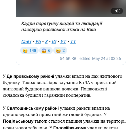
Дніпровському районі
У
уламки впали на дах житлового
будинку. Також внаслідок влучання БпЛА у приватний
житловий будинок виникла пожежа. Пошкоджені
складська будівля і гаражний кооператив.
Святошинському
районі
У
уламки ракети впали на
одноповерховий приватний житловий будинок. У
Подільському
також сталося падіння уламків на території
Голосіївському
нежитлової забудови. У
уламки ракети