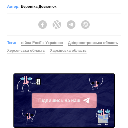
Автор:
Вероніка Довганюк
Facebook
Twitter
Telegram
Viber
Теги:
війна Росії з Україною
Дніпропетровська область
Херсонська область
Харківська область
Підпишись на наш
Telegram