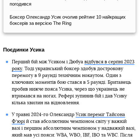
погодився
Боксер Олександр Усик очолив рейтинг 10 найкращих
боксерів за версією The Ring
Поєдинки Усика
Перший бій між Усиком і Дюбуа
відбувся в серпні 2023
року
. Тоді український боксер здобув дострокову
перемогу в 9 раунді технічним нокаутом. Один з
ключових моментів бою стався в 5 раунді. Британець
пробив нижче пояса Усика, через що українець не
втримався на ногах. Рефері зупинив бій і дав Усику
кілька хвилин на відновлення.
У травні 2024-го Олександр
Усик переміг Тайсона
Фʼюрі
й став абсолютним чемпіоном світу у важкій
вазі і першим абсолютним чемпіоном у надважкій вазі,
який мав усі пояси: WBA, WBO, IBF, IBO та WBC. Після