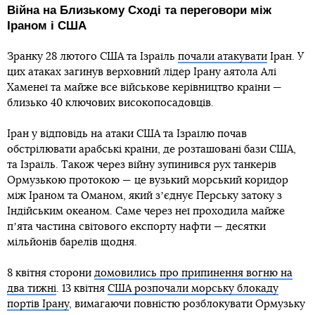
Війна на Близькому Сході та переговори між
Іраном і США
Зранку 28 лютого США та Ізраїль
почали атакувати
Іран. У
цих атаках загинув верховний лідер Ірану аятола Алі
Хаменеї та майже все військове керівництво країни —
близько 40 ключових високопосадовців.
Іран у відповідь на атаки США та Ізраїлю почав
обстрілювати арабські країни, де розташовані бази США,
та Ізраїль. Також через війну зупинився рух танкерів
Ормузькою протокою — це вузький морський коридор
між Іраном та Оманом, який зʼєднує Перську затоку з
Індійським океаном. Саме через неї проходила майже
пʼята частина світового експорту нафти — десятки
мільйонів барелів щодня.
8 квітня сторони
домовились про припинення вогню на
два тижні
. 13 квітня
США розпочали морську блокаду
портів Ірану
, вимагаючи повністю розблокувати Ормузьку