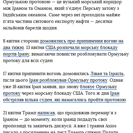
Ормузькою протокою — це вузький морський коридор
між Іраном та Оманом, який зʼєднує Перську затоку з
Індійським океаном. Саме через неї проходила майже
пʼята частина світового експорту нафти — десятки
мільйонів барелів щодня.
8 квітня сторони
домовились про припинення вогню на
два тижні
. 13 квітня
США розпочали морську блокаду
портів Ірану
, вимагаючи повністю розблокувати Ормузьку
протоку для всіх суден.
17 квітня припинити вогонь домовились
Ліван та Ізраїль
,
після цього
Іран розблокував Ормузьку протоку
. Однак
уже 18 квітня Іран заявив, що знову
блокує Ормузьку
протоку
через морську блокаду США. Того ж дня
Іран
обстріляв кілька суден, які намагались пройти протокою
.
21 квітня Трамп
написав
, що продовжив перемирʼя з
Іраном — до моменту, коли іранці подадуть свої
пропозиції та закінчать дискусії. А вже 1 травня Axios
писало
з посиланням на лист Трампа спікеру Палати