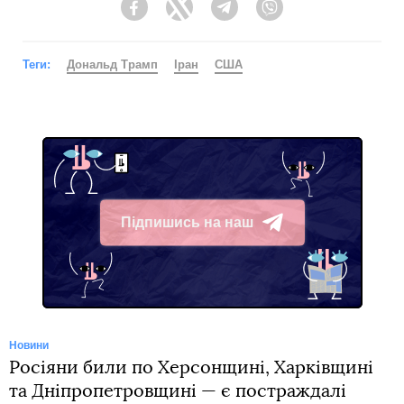
Facebook
Twitter
Telegram
Viber
Теги:
Дональд Трамп
Іран
США
Підпишись на наш
Telegram
Новини
Росіяни били по Херсонщині, Харківщині
та Дніпропетровщині — є постраждалі