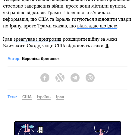
стосовно завершення війни, проте вони містили пункти,
які раніше відхиляв Трамп. Після цього зʼявилась
інформація, що США та Ізраїль готуються відновити удари
по Ірану, проте Трамп сказав, що
відкладає цю ідею
.
Іран
зреагував і пригрозив
розширити війну за межі
Близького Сходу, якщо США відновлять атаки.
Автор:
Вероніка Довганюк
Facebook
Twitter
Telegram
Viber
Теги:
США
Ізраїль
Іран