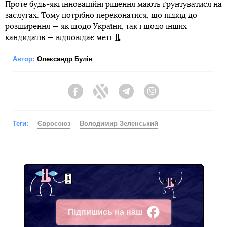
Проте будь-які інноваційні рішення мають ґрунтуватися на
заслугах. Тому потрібно переконатися, що підхід до
розширення — як щодо України, так і щодо інших
кандидатів — відповідає меті.
Автор:
Олександр Булін
Facebook
Twitter
Telegram
Viber
Теги:
Євросоюз
Володимир Зеленський
Підпишись на наш
Facebook