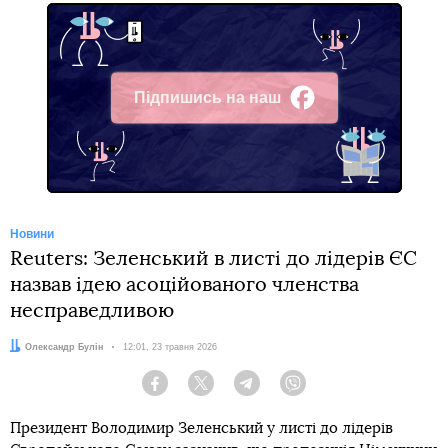
Підпишись на наш
Facebook
Новини
Reuters: Зеленський в листі до лідерів ЄС
назвав ідею асоційованого членства
несправедливою
Автор:
Олександр Булін
Дата:
12:01, 23 травня 2026
Facebook
Twitter
Telegram
Viber
Президент Володимир Зеленський у листі до лідерів