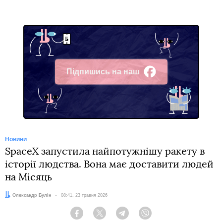
Підпишись на наш
Facebook
Новини
SpaceX запустила найпотужнішу ракету в
історії людства. Вона має доставити людей
на Місяць
Автор:
Олександр Булін
Дата:
08:41, 23 травня 2026
Facebook
Twitter
Telegram
Viber