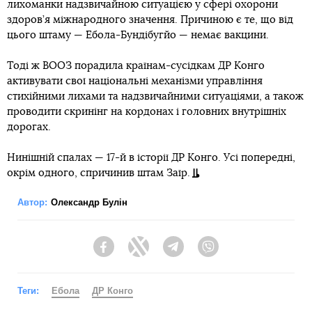
лихоманки надзвичайною ситуацією у сфері охорони
здоров’я міжнародного значення. Причиною є те, що від
цього штаму — Ебола-Бундібугйо — немає вакцини.
Тоді ж ВООЗ порадила країнам-сусідкам ДР Конго
активувати свої національні механізми управління
стихійними лихами та надзвичайними ситуаціями, а також
проводити скринінг на кордонах і головних внутрішніх
дорогах.
Нинішній спалах — 17-й в історії ДР Конго. Усі попередні,
окрім одного, спричинив штам Заїр.
Автор:
Олександр Булін
Facebook
Twitter
Telegram
Viber
Теги:
Ебола
ДР Конго