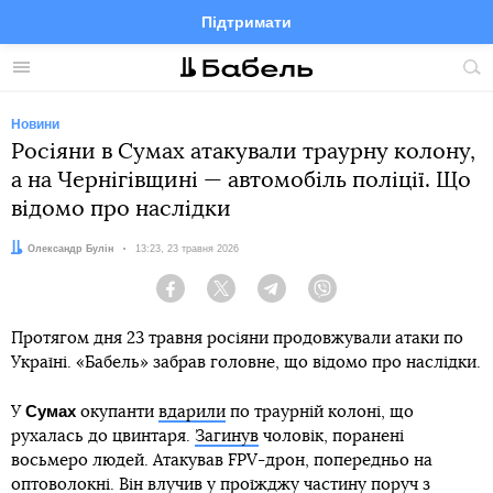
Підтримати
Facebook
Telegram
Twitter
Instagram
Меню
По
по
сай
Новини
Росіяни в Сумах атакували траурну колону,
а на Чернігівщині — автомобіль поліції. Що
відомо про наслідки
Автор:
Олександр Булін
Дата:
13:23, 23 травня 2026
Facebook
Twitter
Telegram
Viber
Протягом дня 23 травня росіяни продовжували атаки по
Україні. «Бабель» забрав головне, що відомо про наслідки.
Сумах
У
окупанти
вдарили
по траурній колоні, що
рухалась до цвинтаря.
Загинув
чоловік, поранені
восьмеро людей. Атакував FPV-дрон, попередньо на
оптоволокні. Він
влучив
у проїжджу частину поруч з