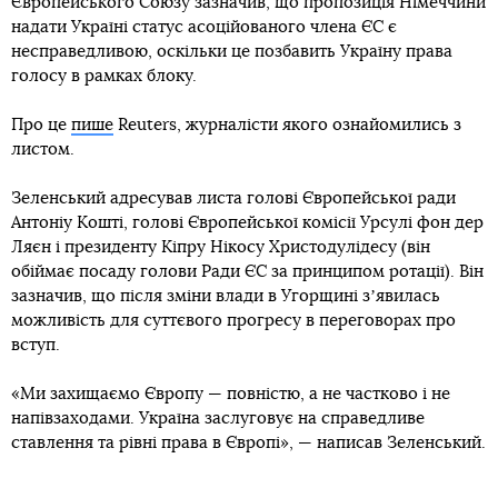
Європейського Союзу зазначив, що пропозиція Німеччини
надати Україні статус асоційованого члена ЄС є
несправедливою, оскільки це позбавить Україну права
голосу в рамках блоку.
Про це
пише
Reuters, журналісти якого ознайомились з
листом.
Зеленський адресував листа голові Європейської ради
Антоніу Кошті, голові Європейської комісії Урсулі фон дер
Ляєн і президенту Кіпру Нікосу Христодулідесу (він
обіймає посаду голови Ради ЄС за принципом ротації). Він
зазначив, що після зміни влади в Угорщині зʼявилась
можливість для суттєвого прогресу в переговорах про
вступ.
«Ми захищаємо Європу — повністю, а не частково і не
напівзаходами. Україна заслуговує на справедливе
ставлення та рівні права в Європі», — написав Зеленський.