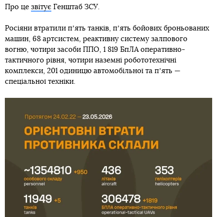
Про це
звітує
Генштаб ЗСУ.
Росіяни втратили пʼять танків, пʼять бойових броньованих
машин, 68 артсистем, реактивну систему залпового
вогню, чотири засоби ППО, 1 819 БпЛА оперативно-
тактичного рівня, чотири наземні робототехнічні
комплекси, 201 одиницю автомобільної та пʼять —
спеціальної техніки.