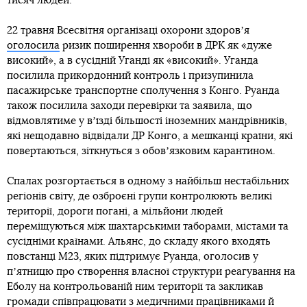
тисяч людей.
22 травня Всесвітня організаці охорони здоровʼя
оголосила
ризик поширення хвороби в ДРК як «дуже
високий», а в сусідній Уганді як «високий». Уганда
посилила прикордонний контроль і призупинила
пасажирське транспортне сполучення з Конго. Руанда
також посилила заходи перевірки та заявила, що
відмовлятиме у вʼїзді більшості іноземних мандрівників,
які нещодавно відвідали ДР Конго, а мешканці країни, які
повертаються, зіткнуться з обовʼязковим карантином.
Спалах розгортається в одному з найбільш нестабільних
регіонів світу, де озброєні групи контролюють великі
території, дороги погані, а мільйони людей
переміщуються між шахтарськими таборами, містами та
сусідніми країнами. Альянс, до складу якого входять
повстанці M23, яких підтримує Руанда, оголосив у
пʼятницю про створення власної структури реагування на
Еболу на контрольованій ним території та закликав
громади співпрацювати з медичними працівниками й