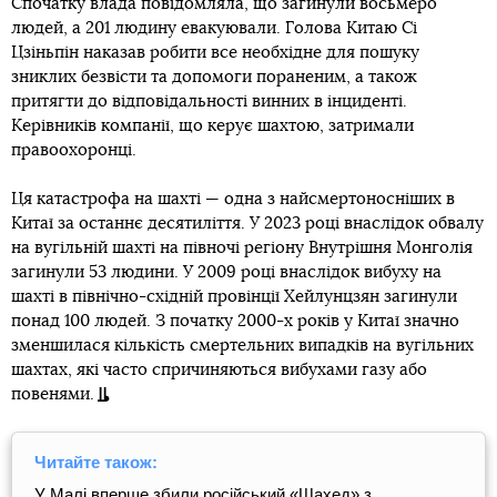
Спочатку влада повідомляла, що загинули восьмеро
людей, а 201 людину евакуювали. Голова Китаю Сі
Цзіньпін наказав робити все необхідне для пошуку
зниклих безвісти та допомоги пораненим, а також
притягти до відповідальності винних в інциденті.
Керівників компанії, що керує шахтою, затримали
правоохоронці.
Ця катастрофа на шахті — одна з найсмертоносніших в
Китаї за останнє десятиліття. У 2023 році внаслідок обвалу
на вугільній шахті на півночі регіону Внутрішня Монголія
загинули 53 людини. У 2009 році внаслідок вибуху на
шахті в північно-східній провінції Хейлунцзян загинули
понад 100 людей. З початку 2000-х років у Китаї значно
зменшилася кількість смертельних випадків на вугільних
шахтах, які часто спричиняються вибухами газу або
повенями.
Читайте також:
У Малі вперше збили російський «Шахед» з