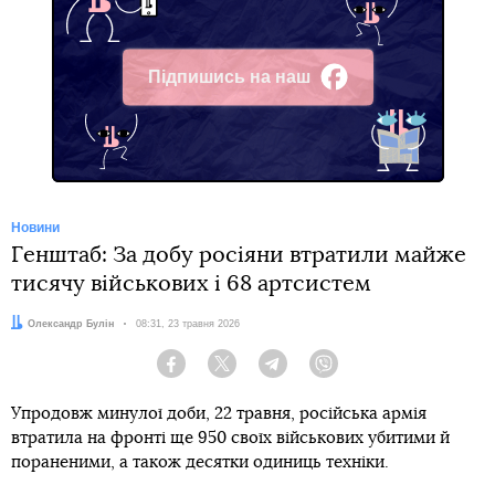
Підпишись на наш
Facebook
Новини
Генштаб: За добу росіяни втратили майже
тисячу військових і 68 артсистем
Автор:
Олександр Булін
Дата:
08:31, 23 травня 2026
Facebook
Twitter
Telegram
Viber
Упродовж минулої доби, 22 травня, російська армія
втратила на фронті ще 950 своїх військових убитими й
пораненими, а також десятки одиниць техніки.