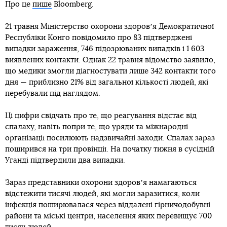
Про це
пише
Bloomberg.
21 травня Міністерство охорони здоровʼя Демократичної
Республіки Конго повідомило про 83 підтверджені
випадки зараження, 746 підозрюваних випадків і 1 603
виявлених контакти. Однак 22 травня відомство заявило,
що медики змогли діагностувати лише 342 контакти того
дня — приблизно 21% від загальної кількості людей, які
перебували під наглядом.
Ці цифри свідчать про те, що реагування відстає від
спалаху, навіть попри те, що уряди та міжнародні
організації посилюють надзвичайні заходи. Спалах зараз
поширився на три провінції. На початку тижня в сусідній
Уганді підтвердили два випадки.
Зараз представники охорони здоровʼя намагаються
відстежити тисячі людей, які могли заразитися, коли
інфекція поширювалася через віддалені гірничодобувні
райони та міські центри, населення яких перевищує 700