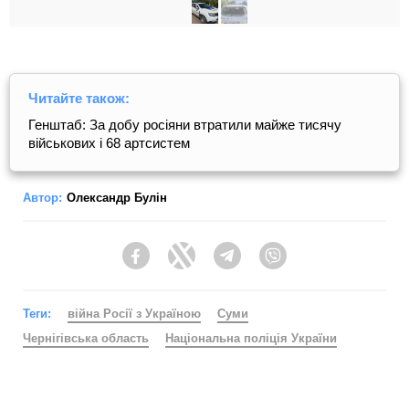
Читайте також:
Генштаб: За добу росіяни втратили майже тисячу
військових і 68 артсистем
Автор:
Олександр Булін
Facebook
Twitter
Telegram
Viber
Теги:
війна Росії з Україною
Суми
Чернігівська область
Національна поліція України