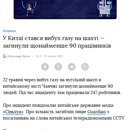
Новини
У Китаї стався вибух газу на шахті —
загинули щонайменше 90 працівників
Автор:
Олександр Булін
Дата:
11:37, 23 травня 2026
Facebook
Twitter
Telegram
Viber
22 травня через вибух газу на вугільній шахті в
китайському місті Чанчжі загинули щонайменше 90
людей. Під час інциденту там працювали 247 робітників.
Про інцидент повідомляє китайське державне медіа
«Сіньхуа»
. Про кількість загиблих пише
Guardian
з
посиланням на слова китайської телерадіокомпанії CCTV.