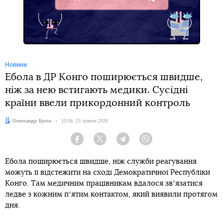
Telegram
Новини
Ебола в ДР Конго поширюється швидше,
ніж за нею встигають медики. Сусідні
країни ввели прикордонний контроль
Автор:
Олександр Булін
Дата:
10:59, 23 травня 2026
Facebook
Twitter
Telegram
Viber
Ебола поширюється швидше, ніж служби реагування
можуть її відстежити на сході Демократичної Республіки
Конго. Там медичним працівникам вдалося звʼязатися
ледве з кожним пʼятим контактом, який виявили протягом
дня.