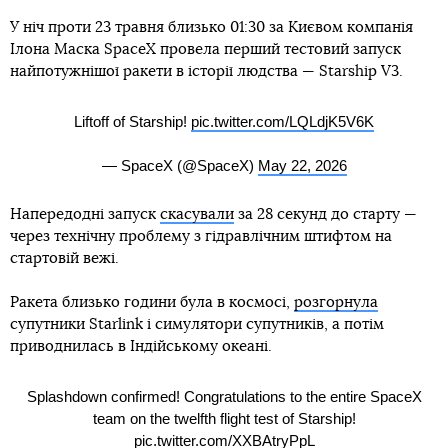
У ніч проти 23 травня близько 01:30 за Києвом компанія
Ілона Маска SpaceX провела перший тестовий запуск
найпотужнішої ракети в історії людства — Starship V3.
Liftoff of Starship!
pic.twitter.com/LQLdjK5V6K
— SpaceX (@SpaceX)
May 22, 2026
Напередодні запуск
скасували
за 28 секунд до старту —
через технічну проблему з гідравлічним штифтом на
стартовій вежі.
Ракета близько години була в космосі,
розгорнула
супутники Starlink і cимулятори супутників, а потім
приводнилась в Індійському океані.
Splashdown confirmed! Congratulations to the entire SpaceX
team on the twelfth flight test of Starship!
pic.twitter.com/XXBAtryPpL