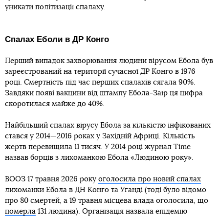
уникати політизації спалаху.
Спалах Еболи в ДР Конго
Перший випадок захворювання людини вірусом Ебола був
зареєстрований на території сучасної ДР Конго в 1976
році. Смертність під час перших спалахів сягала 90%.
Завдяки появі вакцини від штампу Ебола-Заїр ця цифра
скоротилася майже до 40%.
Найбільший спалах вірусу Ебола за кількістю інфікованих
стався у 2014—2016 роках у Західній Африці. Кількість
жертв перевищила 11 тисяч. У 2014 році журнал Time
назвав борців з лихоманкою Ебола «Людиною року».
ВООЗ 17 травня 2026 року
оголосила про новий спалах
лихоманки Ебола в ДH Конго та Уганді (тоді було відомо
про 80 смертей, а 19 травня місцева влада оголосила, що
померла
131 людина). Організація назвала епідемію