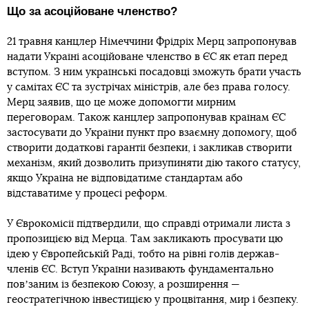
Що за асоційоване членство?
21 травня канцлер Німеччини Фрідріх Мерц запропонував
надати Україні асоційоване членство в ЄС як етап перед
вступом. З ним українські посадовці зможуть брати участь
у самітах ЄС та зустрічах міністрів, але без права голосу.
Мерц заявив, що це може допомогти мирним
переговорам. Також канцлер запропонував країнам ЄС
застосувати до України пункт про взаємну допомогу, щоб
створити додаткові гарантії безпеки, і закликав створити
механізм, який дозволить призупиняти дію такого статусу,
якщо Україна не відповідатиме стандартам або
відставатиме у процесі реформ.
У Єврокомісії підтвердили, що справді отримали листа з
пропозицією від Мерца. Там закликають просувати цю
ідею у Європейській Раді, тобто на рівні голів держав-
членів ЄС. Вступ України називають фундаментально
повʼзаним із безпекою Союзу, а розширення —
геостратегічною інвестицією у процвітання, мир і безпеку.