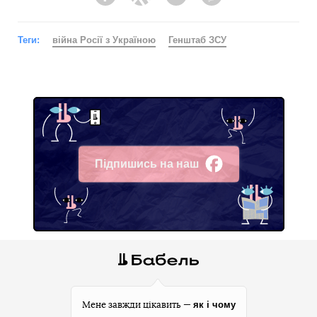
Facebook
Twitter
Telegram
Viber
Теги:
війна Росії з Україною
Генштаб ЗСУ
Підпишись на наш
Facebook
як і чому
Мене завжди цікавить —