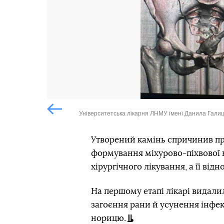
Університетська лікарня ЛНМУ імені Данила Галиц
Попередній слайд
Утворений камінь спричинив про
формування міхурово-піхвової н
хірургічного лікування, а її від
На першому етапі лікарі видали
загоєння рани й усунення інфе
норицю.