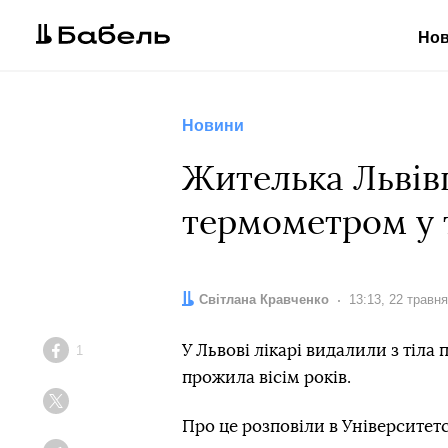
Но
Новини
Жителька Львів
термометром у т
Автор:
Світлана Кравченко
Дата:
13:13, 22 травн
У Львові лікарі видалили з тіла
1
Facebook
прожила вісім років.
Twitter
Про це розповіли в Університет