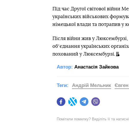
Під час Другої світової війни 
українських військових формув
німецької влади та потрапив у к
Після війни жив у Люксембурзі, 
обʼєднання українських організа
похований у Люксембурзі.
Автор:
Анастасія Зайкова
Теги:
Андрій Мельник
Євген
Facebook
Twitter
Telegram
Viber
Помітили помилку? Виділіть її та натисн