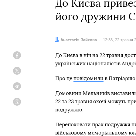
До Києва приве
його дружини С
Автор:
Анастасія Зайкова
Дата:
12:33, 22 травня 
До Києва в ніч на 22 травня дос
Facebook
українських націоналістів Андр
Twitter
Про це
повідомили
в Патріаршо
Telegram
Домовини Мельників виставили 
22 та 23 травня охочі можуть пр
Viber
подружжю.
Перепоховати прах подружжя п
військовому меморіальному кл