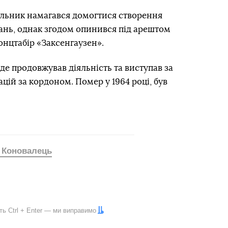
Мельник намагався домогтися створення
ань, однак згодом опинився під арештом
онцтабір «Заксенгаузен».
де продовжував діяльність та виступав за
цій за кордоном. Помер у 1964 році, був
 Коновалець
іть
Ctrl
+
Enter
— ми виправимо