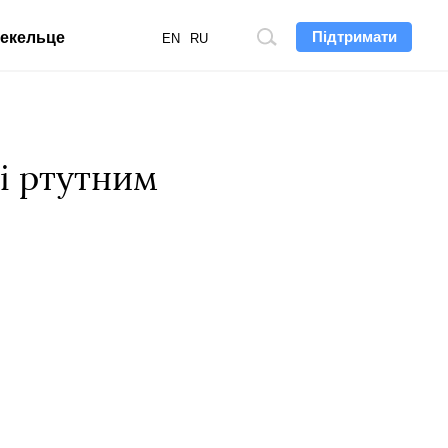
Підтримати
екельце
Пошук
EN
RU
по
сайту
і ртутним