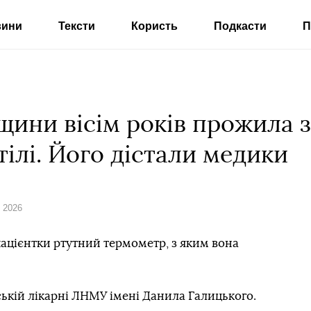
вини
Тексти
Користь
Подкасти
П
щини вісім років прожила з
ілі. Його дістали медики
я 2026
 пацієнтки ртутний термометр, з яким вона
ській лікарні ЛНМУ імені Данила Галицького.