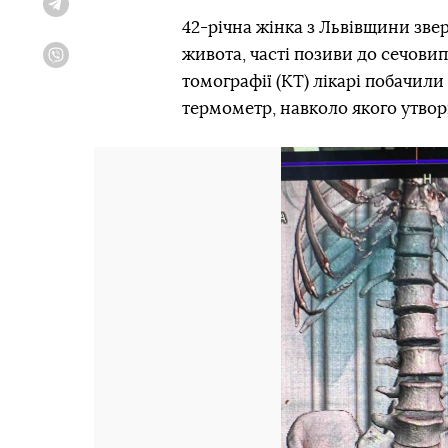
Telegram
42-річна жінка з Львівщини звер
живота, часті позиви до сечовип
Viber
томографії (КТ) лікарі побачили
термометр, навколо якого утвор
Попередній слайд