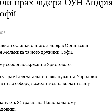
зли прах лідера ОУН Андрі
офії
2026
тавили останки одного з лідерів Організації
ія Мельника та його дружини Софії.
му соборі Воскресіння Христового.
у храмі для загального вшанування. Упродовж
ийти до собору, помолитися та віддати шану
ланують 24 травня на Національному
адовищі.