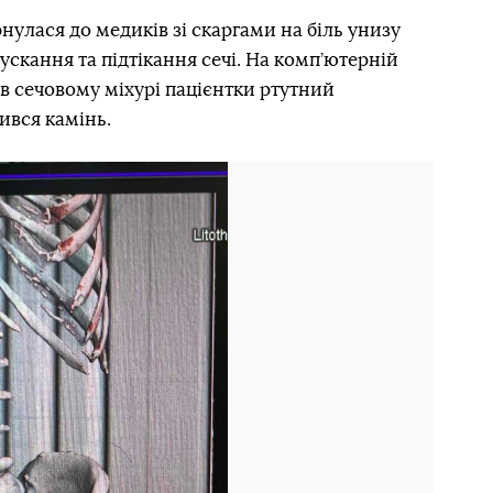
нулася до медиків зі скаргами на біль унизу
ускання та підтікання сечі. На комп’ютерній
 в сечовому міхурі пацієнтки ртутний
ився камінь.
Наступний слайд