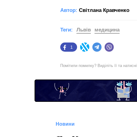
Автор:
Світлана Кравченко
Теги:
Львів
медицина
1
Facebook
Twitter
Telegram
Viber
Помітили помилку? Виділіть її та натисн
Новини