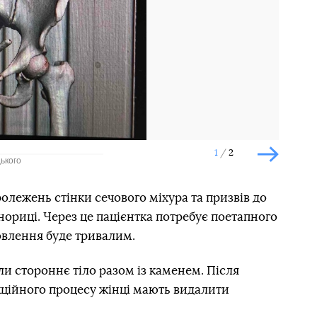
1
2
ького
Наступн
лежень стінки сечового міхура та призвів до
ориці. Через це пацієнтка потребує поетапного
новлення буде тривалим.
ли стороннє тіло разом із каменем. Після
кційного процесу жінці мають видалити