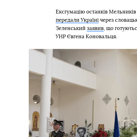
Ексгумацію останків Мельникі
передали Україні
через словаць
Зеленський
заявив
, що готують
УНР Євгена Коновальця.