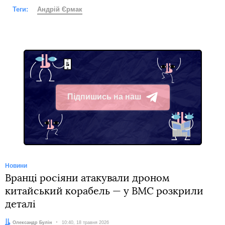
Теги:
Андрій Єрмак
Підпишись на наш
Telegram
Новини
Вранці росіяни атакували дроном
китайський корабель — у ВМС розкрили
деталі
Автор:
Олександр Булін
Дата:
10:40, 18 травня 2026