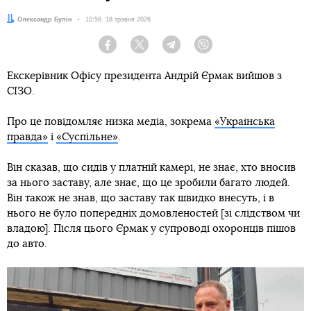
Автор:
Олександр Булін
Дата:
10:59, 18 травня 2026
Facebook
Twitter
Telegram
Viber
Екскерівник Офісу президента Андрій Єрмак вийшов з
СІЗО.
Про це повідомляє низка медіа, зокрема
«Українська
правда»
і
«Суспільне»
.
Він сказав, що сидів у платній камері, не знає, хто вносив
за нього заставу, але знає, що це зробили багато людей.
Він також не знав, що заставу так швидко внесуть, і в
нього не було попередніх домовленостей [зі слідством чи
владою]. Після цього Єрмак у супроводі охоронців пішов
до авто.