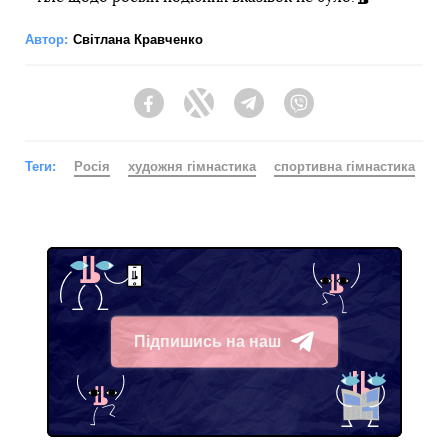
Автор:
Світлана Кравченко
Facebook
Twitter
Telegram
Viber
Теги:
Росія
художня гімнастика
спортивна гімнастика
Підпишись на наш
Telegram