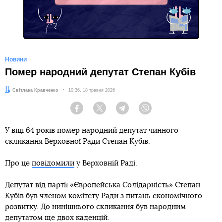
Новини
Помер народний депутат Степан Кубів
Автор:
Світлана Кравченко
Дата:
10:36, 18 травня 2026
Facebook
Twitter
Telegram
Viber
У віці 64 років помер народний депутат чинного
скликання Верховної Ради Степан Кубів.
Про це
повідомили
у Верховній Раді.
Депутат від партії «Європейська Солідарність» Степан
Кубів був членом комітету Ради з питань економічного
розвитку. До нинішнього скликання був народним
депутатом ще двох каденцій.