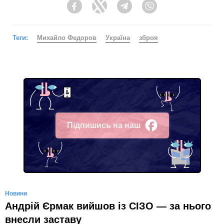
Facebook
Twitter
Telegram
Viber
Теги:
Михайло Федоров
Україна
зброя
Підпишись на наш
Facebook
Новини
Андрій Єрмак вийшов із СІЗО — за нього
внесли заставу