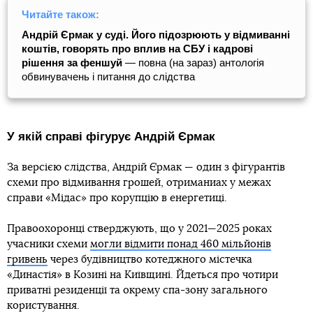
Читайте також:
Андрій Єрмак у суді. Його підозрюють у відмиванні
коштів, говорять про вплив на СБУ і кадрові
рішення за феншуй
— повна (на зараз) антологія
обвинувачень і питання до слідства
У якій справі фігурує Андрій Єрмак
За версією слідства, Андрій Єрмак — один з фігурантів
схеми про відмивання грошей, отриманиах у межах
справи «Мідас» про корупцію в енергетиці.
Правоохоронці стверджують, що у 2021—2025 роках
учасники схеми
могли відмити понад 460 мільйонів
гривень
через будівництво котеджного містечка
«Династія» в Козині на Київщині. Йдеться про чотири
приватні резиденції та окрему спа-зону загального
користування.