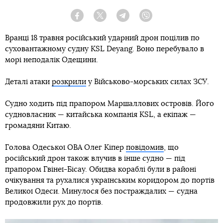
Facebook
Twitter
Telegram
Viber
Вранці 18 травня російський ударний дрон поцілив по
суховантажному судну KSL Deyang. Воно перебувало в
морі неподалік Одещини.
Деталі атаки
розкрили
у Військово-морських силах ЗСУ.
Судно ходить під прапором Маршаллових островів. Його
судновласник — китайська компанія KSL, а екіпаж —
громадяни Китаю.
Голова Одеської ОВА Олег Кіпер
повідомив
, що
російський дрон також влучив в інше судно — під
прапором Гвінеї-Бісау. Обидва кораблі були в районі
очікування та рухалися українським коридором до портів
Великої Одеси. Минулося без постраждалих — судна
продовжили рух до портів.