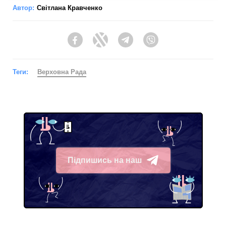
Автор:
Світлана Кравченко
Facebook
Twitter
Telegram
Viber
Теги:
Верховна Рада
Підпишись на наш
Telegram