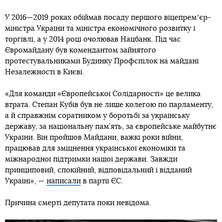
У 2016—2019 роках обіймав посаду першого віцепремʼєр-
міністра України та міністра економічного розвитку і
торгівлі, а у 2014 році очолював Нацбанк. Під час
Євромайдану був комендантом зайнятого
протестувальниками Будинку Профспілок на майдані
Незалежності в Києві.
«Для команди «Європейської Солідарності» це велика
втрата. Степан Кубів був не лише колегою по парламенту,
а й справжнім соратником у боротьбі за українську
державу, за національну пам’ять, за європейське майбутнє
України. Він пройшов Майдани, важкі роки війни,
працював для зміцнення української економіки та
міжнародної підтримки нашої держави. Завжди
принциповий, спокійний, відповідальний і відданий
Україні», —
написали
в партії ЄС.
Причина смерті депутата поки невідома.