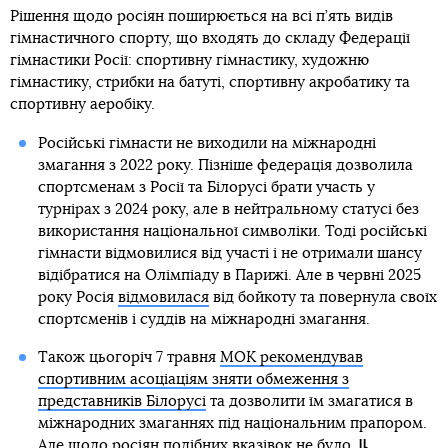
Рішення щодо росіян поширюється на всі п’ять видів
гімнастичного спорту, що входять до складу Федерації
гімнастики Росії: спортивну гімнастику, художню
гімнастику, стрибки на батуті, спортивну акробатику та
спортивну аеробіку.
Російські гімнасти не виходили на міжнародні
змагання з 2022 року. Пізніше федерація дозволила
спортсменам з Росії та Білорусі брати участь у
турнірах з 2024 року, але в нейтральному статусі без
використання національної символіки. Тоді російські
гімнасти відмовилися від участі і не отримали шансу
відібратися на Олімпіаду в Парижі. Але в червні 2025
року Росія
відмовилася
від бойкоту та повернула своїх
спортсменів і суддів на міжнародні змагання.
Також цьогоріч 7 травня
МОК рекомендував
спортивним асоціаціям зняти обмеження з
представників Білорусі
та дозволити їм змагатися в
міжнародних змаганнях під національним прапором.
Але щодо росіян подібних вказівок не було.