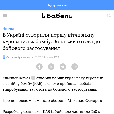
Підтримати
Facebook
Telegram
Twitter
Instagram
Меню
По
по
сай
Новини
В Україні створили першу вітчизняну
керовану авіабомбу. Вона вже готова до
бойового застосування
Автор:
Світлана Кравченко
Дата:
11:17, 18 травня 2026
Facebook
Twitter
Telegram
Viber
Учасник
Brave1
створив першу українську керовану
Довідка
авіаційну бомбу (КАБ), яка вже пройшла необхідні
випробування та готова до бойового застосування.
Про це
повідомив
міністр оборони Михайло Федоров.
Розробка української КАБ із бойовою частиною 250 кг