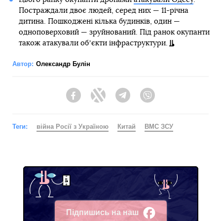
Постраждали двоє людей, серед них — 11-річна
дитина. Пошкоджені кілька будинків, один —
одноповерховий — зруйнований. Під ранок окупанти
також атакували обʼєкти інфраструктури.
Автор:
Олександр Булін
Facebook
Twitter
Telegram
Viber
Теги:
війна Росії з Україною
Китай
ВМС ЗСУ
Підпишись на наш
Facebook