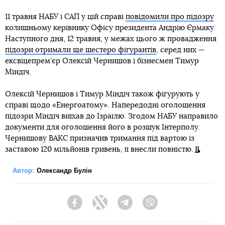
11 травня НАБУ і САП у цій справі
повідомили про підозру
колишньому керівнику Офісу президента Андрію Єрмаку.
Наступного дня, 12 травня, у межах цього ж провадження
підозри отримали ще шестеро фігурантів
, серед них —
ексвіцепрем’єр Олексій Чернишов і бізнесмен Тимур
Міндіч.
Олексій Чернишов і Тимур Міндіч також фігурують у
справі щодо «Енергоатому». Напередодні оголошення
підозри Міндіч виїхав до Ізраїлю. Згодом НАБУ направило
документи для оголошення його в розшук Інтерполу.
Чернишову ВАКС призначив тримання під вартою із
заставою 120 мільйонів гривень, її внесли повністю.
Автор:
Олександр Булін
Facebook
Twitter
Telegram
Viber