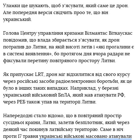
Уламки ще шукають, щоб зʼясувати, який саме це дрон.
Але попередня версія свідчить проо те, що він
український.
Голова Центру управління кризами Вілмантас Віткаускас
повідомив, що влада збирається зʼясувати, як дрон
потрапив до Литви, на якій висоті летів і «які прогалини є
в системі виявлення», бо протягом дня вчора радари не
фіксували перетину повітряного простору Литви.
Як припускає LRT, дрон міг відхилитися від свого курсу
через російські засоби радіоелектронної боротьби, як це
було в інших таких випадках. Наприклад, у березні
український військовий БпЛА, який мав атакувати РФ,
через РЕБ також упав на території Литви.
Напередодні стало відомо, що в повітряний простір
сусідньої країни, Латвії, залетів безпілотник, який через
деякий час покинув латвійську територію. Саме в ніч
проти 17 травня
українські військові масовано атакували