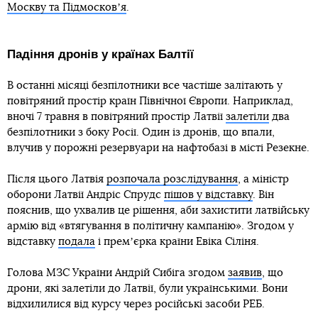
Москву та Підмосковʼя
.
Падіння дронів у країнах Балтії
В останні місяці безпілотники все частіше залітають у
повітряний простір країн Північної Європи. Наприклад,
вночі 7 травня в повітряний простір Латвії
залетіли
два
безпілотники з боку Росії. Один із дронів, що впали,
влучив у порожні резервуари на нафтобазі в місті Резекне.
Після цього Латвія
розпочала розслідування
, а міністр
оборони Латвії Андріс Спрудс
пішов у відставку
. Він
пояснив, що ухвалив це рішення, аби захистити латвійську
армію від «втягування в політичну кампанію». Згодом у
відставку
подала
і премʼєрка країни Евіка Сіліня.
Голова МЗС України Андрій Сибіга згодом
заявив
, що
дрони, які залетіли до Латвії, були українськими. Вони
відхилилися від курсу через російські засоби РЕБ.