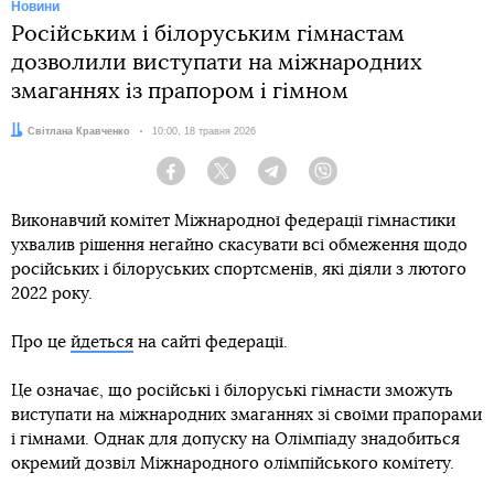
Новини
Російським і білоруським гімнастам
дозволили виступати на міжнародних
змаганнях із прапором і гімном
Автор:
Світлана Кравченко
Дата:
10:00, 18 травня 2026
Facebook
Twitter
Telegram
Viber
Виконавчий комітет Міжнародної федерації гімнастики
ухвалив рішення негайно скасувати всі обмеження щодо
російських і білоруських спортсменів, які діяли з лютого
2022 року.
Про це
йдеться
на сайті федерації.
Це означає, що російські і білоруські гімнасти зможуть
виступати на міжнародних змаганнях зі своїми прапорами
і гімнами. Однак для допуску на Олімпіаду знадобиться
окремий дозвіл Міжнародного олімпійського комітету.