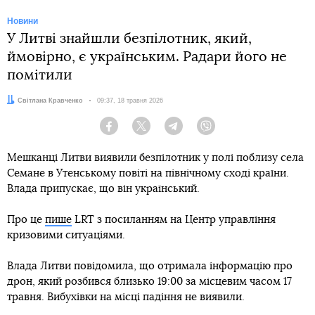
Новини
У Литві знайшли безпілотник, який,
ймовірно, є українським. Радари його не
помітили
Автор:
Світлана Кравченко
Дата:
09:37, 18 травня 2026
Facebook
Twitter
Telegram
Viber
Мешканці Литви виявили безпілотник у полі поблизу села
Семане в Утенському повіті на північному сході країни.
Влада припускає, що він український.
Про це
пише
LRT з посиланням на Центр управління
кризовими ситуаціями.
Влада Литви повідомила, що отримала інформацію про
дрон, який розбився близько 19:00 за місцевим часом 17
травня. Вибухівки на місці падіння не виявили.