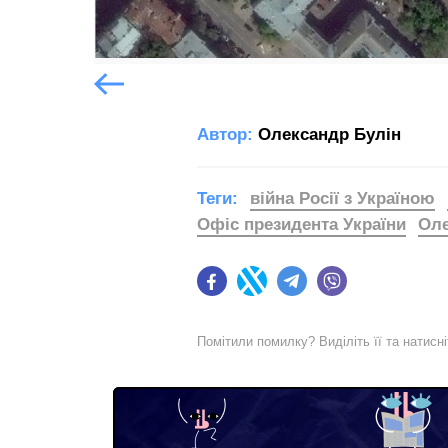
Попередній слайд
Автор:
Олександр Булін
Теги:
війна Росії з Україною
Офіс президента України
Оле
Facebook
Twitter
Telegram
Viber
Помітили помилку? Виділіть її та натисн