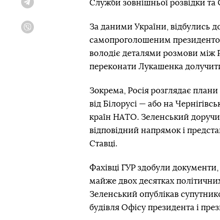
Служби зовнішньої розвідки та 
Telegram
За даними України, відбулись д
Viber
самопроголошеним президентом
володіє деталями розмови між Р
переконати Лукашенка долучити
Зокрема, Росія розглядає плани 
від Білорусі — або на Чернігівс
країн НАТО. Зеленський доруч
відповідний напрямок і предста
Ставці.
Фахівці ГУР здобули документи, 
майже двох десятках політичних 
Зеленський опублікав супутнико
будівля Офісу президента і през