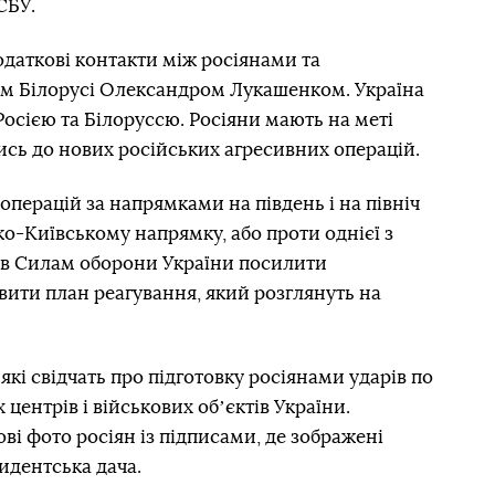
СБУ.
одаткові контакти між росіянами та
 Білорусі Олександром Лукашенком. Україна
осією та Білоруссю. Росіяни мають на меті
сь до нових російських агресивних операцій.
операцій за напрямками на південь і на північ
ько-Київському напрямку, або проти однієї з
ив Силам оборони України посилити
вити план реагування, який розглянуть на
які свідчать про підготовку росіянами ударів по
центрів і військових обʼєктів України.
ві фото росіян із підписами, де зображені
идентська дача.