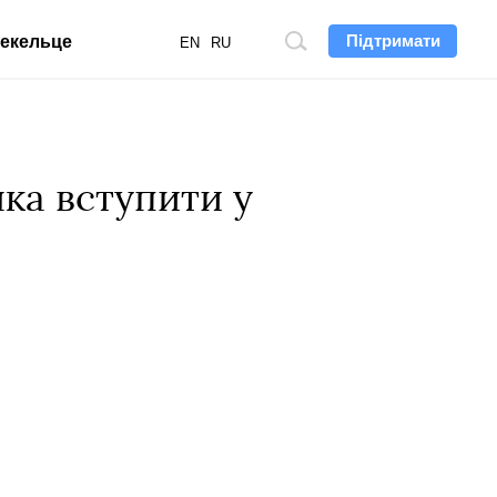
Підтримати
екельце
Пошук
EN
RU
по
сайту
ка вступити у