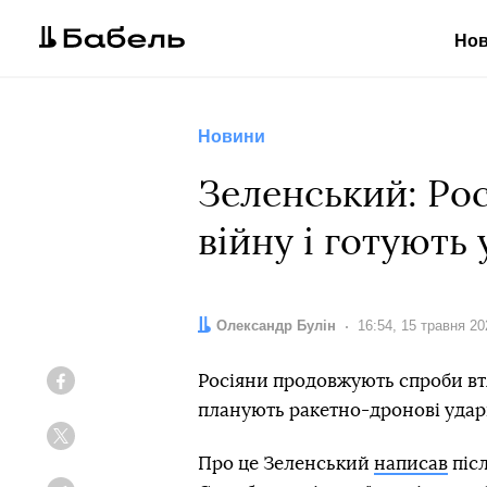
Но
Новини
Зеленський: Ро
війну і готують
Автор:
Олександр Булін
Дата:
16:54, 15 травня 20
Росіяни продовжують спроби втя
Facebook
планують ракетно-дронові удар
Twitter
Про це Зеленський
написав
післ