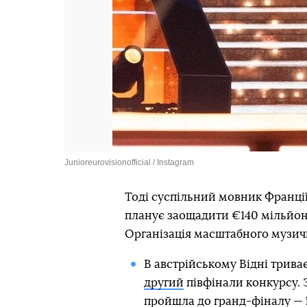
Junioreurovisionofficial / Instagram
Тоді суспільний мовник Франції 
планує заощадити €140 мільйоні
Організація масштабного музичн
В австрійському Відні трив
другий
півфінали конкурсу. З
пройшла до гранд-фіналу — ї