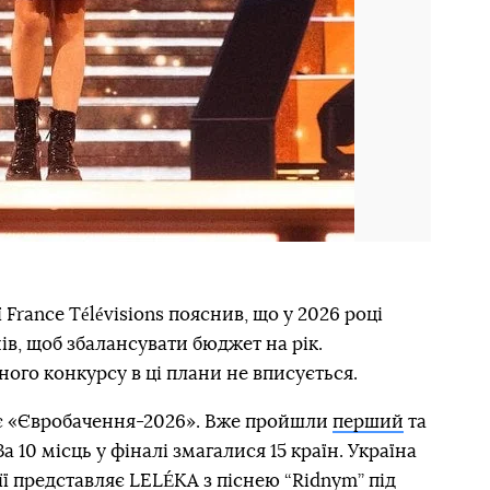
France Télévisions пояснив, що у 2026 році
в, щоб збалансувати бюджет на рік.
ого конкурсу в ці плани не вписується.
ає «Євробачення-2026». Вже пройшли
перший
та
а 10 місць у фіналі змагалися 15 країн. Україна
ї представляє LELÉKA з піснею “Ridnym” під