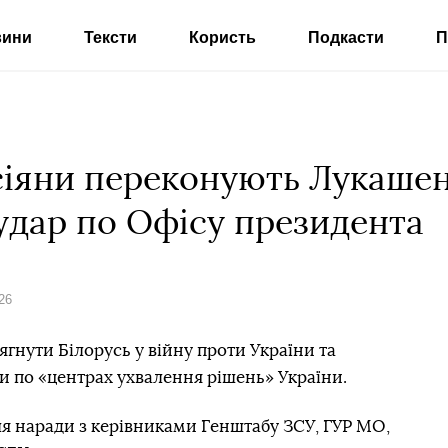
вини
Тексти
Користь
Подкасти
П
сіяни переконують Лукашен
 удар по Офісу президента
26
гнути Білорусь у війну проти України та
и по «центрах ухвалення рішень» України.
я наради з керівниками Генштабу ЗСУ, ГУР МО,