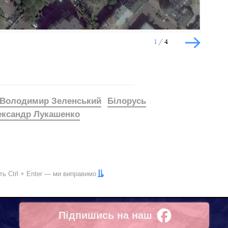
1
4
Наступн
Володимир Зеленський
Білорусь
ксандр Лукашенко
іть
Ctrl
+
Enter
— ми виправимо
Підпишись на наш
Facebook