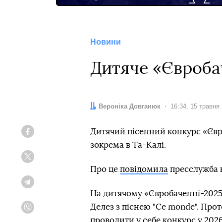
Новини
Дитяче «Євроба
Автор:
Вероніка Довганюк
Дата:
16:34, 15 травня
Дитячий пісенний конкурс «Євр
Facebook
зокрема в Та-Калі.
Twitter
Про це
повідомила
пресслужба 
Telegram
На дитячому «Євробаченні-2025
Делез з піснею "Ce monde". Пр
Viber
проводити у себе конкурс у 2026