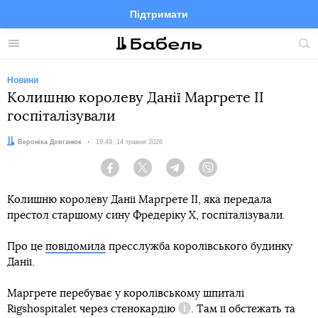
Підтримати
Facebook
Telegram
Twitter
Instagram
Меню
По
по
сай
Новини
Колишню королеву Данії Маргрете II
госпіталізували
Автор:
Вероніка Довганюк
Дата:
19:49, 14 травня 2026
Facebook
Twitter
Telegram
Viber
Колишню королеву Данії Маргрете II, яка передала
престол старшому сину Фредеріку X, госпіталізували.
Про це
повідомила
пресслужба королівського будинку
Данії.
Маргрете перебуває у королівському шпиталі
Rigshospitalet через
стенокардію
. Там її обстежать та
Довідка