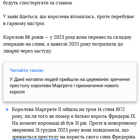
будуть спостерігати за станом.
У заяві йдеться, що королева втомилась, проте перебуває
в гарному настрої.
Королеві 86 років — у 2023 році вона перенесла складну
операцію на спині, а навесні 2025 року потрапила до
лікарні через застуду.
Читайте також:
У Данії натовпи людей прийшли на церемонію зречення
престолу королеви Маргрете і призначення нового
короля
Королева Маргрете II зійшла на трон 14 січня 1972
року, після того як помер її батько король Фредерік IX.
На момент коронації їй був 31 рік. Проте в новорічному
зверненні 31 грудня 2023 року вона повідомила, що
зрекається престолу
на користь свого сина Фредеріка