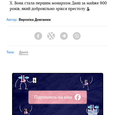
Х. Вона стала першим монархом Данії за майже 900
років, який добровільно зрікся престолу.
Автор:
Вероніка Довганюк
Facebook
Twitter
Telegram
Viber
Теги:
Данія
Підпишись на наш
Facebook