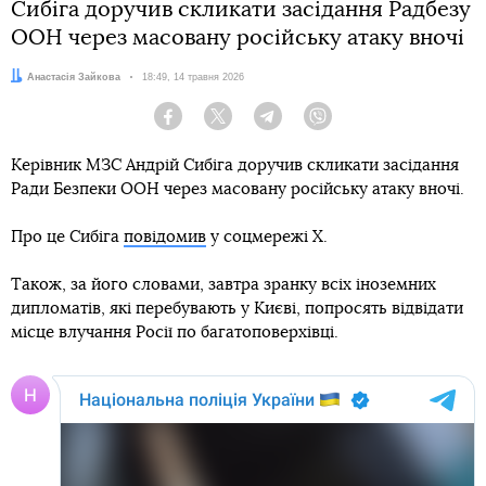
Сибіга доручив скликати засідання Радбезу
ООН через масовану російську атаку вночі
Автор:
Анастасія Зайкова
Дата:
18:49, 14 травня 2026
Facebook
Twitter
Telegram
Viber
Керівник МЗС Андрій Сибіга доручив скликати засідання
Ради Безпеки ООН через масовану російську атаку вночі.
Про це Сибіга
повідомив
у соцмережі Х.
Також, за його словами, завтра зранку всіх іноземних
дипломатів, які перебувають у Києві, попросять відвідати
місце влучання Росії по багатоповерхівці.