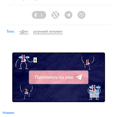
1
Facebook
Twitter
Telegram
Viber
Теги:
«Дія»
штучний інтелект
Підпишись на наш
Telegram
Новини