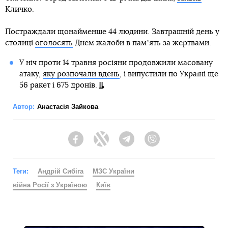
Кличко.
Постраждали щонайменше 44 людини. Завтрашній день у
столиці
оголосять
Днем жалоби в памʼять за жертвами.
У ніч проти 14 травня росіяни продовжили масовану
атаку,
яку розпочали вдень
, і випустили по Україні ще
56 ракет і 675 дронів.
Автор:
Анастасія Зайкова
Facebook
Twitter
Telegram
Viber
Теги:
Андрій Сибіга
МЗС України
війна Росії з Україною
Київ