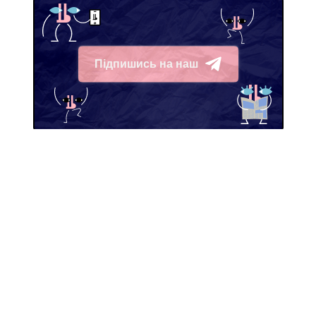
Підпишись на наш
Telegram
як і чому
Мене завжди цікавить —
Новини
Редакція
Тексти
Інвестори
Користь
Реклама
Подкасти
Карта сайту