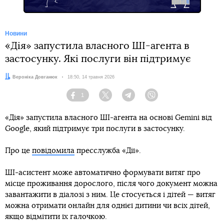
Новини
«Дія» запустила власного ШІ-агента в
застосунку. Які послуги він підтримує
Автор:
Вероніка Довганюк
Дата:
18:50, 14 травня 2026
1
Facebook
Twitter
Telegram
Viber
«Дія» запустила власного ШІ-агента на основі Gemini від
Google, який підтримує три послуги в застосунку.
Про це
повідомила
пресслужба «Дії».
ШІ-асистент може автоматично формувати витяг про
місце проживання дорослого, після чого документ можна
завантажити в діалозі з ним. Це стосується і дітей — витяг
можна отримати онлайн для однієї дитини чи всіх дітей,
якщо відмітити їх галочкою.