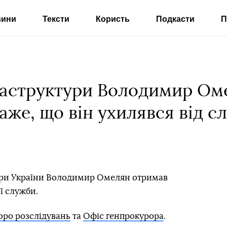
вини
Тексти
Користь
Подкасти
П
раструктури Володимир Ом
аже, що він ухилявся від с
ури України Володимир Омелян отримав
ої служби.
ро розслідувань
та
Офіс генпрокурора
.