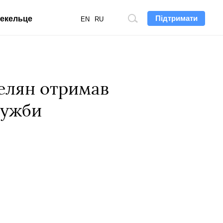
Підтримати
екельце
Пошук
EN
RU
по
сайту
елян отримав
лужби