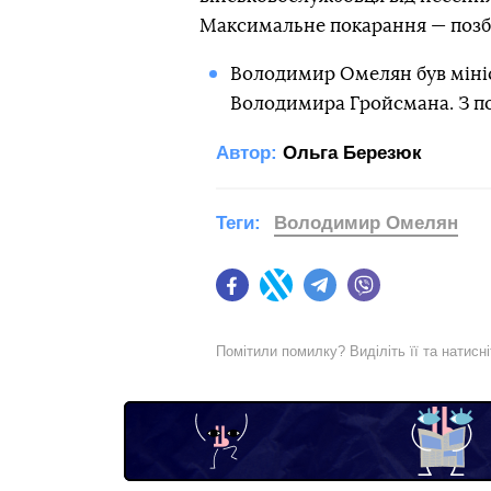
Максимальне покарання — позбав
Володимир Омелян був мініст
Володимира Гройсмана. З по
Автор:
Ольга Березюк
Теги:
Володимир Омелян
Facebook
Twitter
Telegram
Viber
Помітили помилку? Виділіть її та натисн