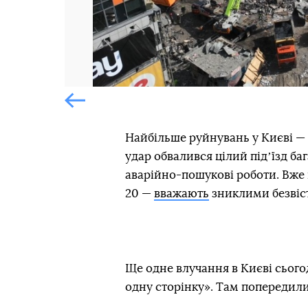
Попередній слайд
Найбільше руйнувань у Києві —
удар обвалився цілий підʼїзд б
аварійно-пошукові роботи. Вже
20 —
вважають
зниклими безвіс
Ще одне влучання в Києві сьог
одну сторінку». Там попередил