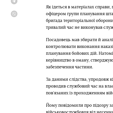
Telegram
Як ідеться в матеріалах справи,
офіцером групи планування штаб
Viber
бригада територіальної оборони,
тривалий час не виконував служ
Посадовець мав збирати й анал
контролювати виконання наказі
планування бойових дій. Натомі
керівництво в оману, стверджую
забезпечення частини.
За даними слідства, упродовж к
проводив службовий час на влас
пов’язаних із проходженням війс
Йому повідомили про підозру за 
військовослужбовця від несення