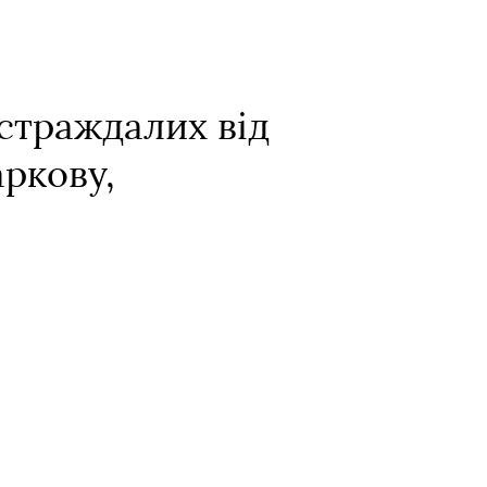
остраждалих від
аркову,