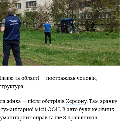
ріжжю
та
області
— постраждав чоловік,
труктура.
ла жінка — після обстрілів
Херсону
. Там зранку
 гуманітарної місії ООН. В авто були керівник
уманітарних справ та ще 8 працівників
.