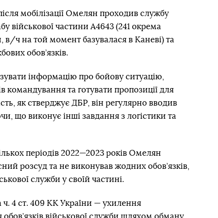
 після мобілізації Омелян проходив службу
у військової частини А4643 (241 окрема
 в/ч на той момент базувалася в Каневі) та
бових обов’язків.
ізувати інформацію про бойову ситуацію,
в командування та готувати пропозиції для
сть, як стверджує ДБР, він регулярно вводив
чи, що виконує інші завдання з логістики та
ількох періодів 2022—2023 років Омелян
ний розсуд та не виконував жодних обов’язків,
ькової служби у своїй частині.
ч. 4 ст. 409 КК України — ухилення
 обов’язків військової служби шляхом обману.