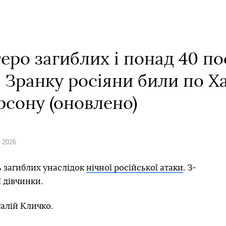
теро загиблих і понад 40 п
. Зранку росіяни били по Х
рсону (оновлено)
я 2026
ть загиблих унаслідок
нічної російської атаки
. З-
ї дівчинки.
талій Кличко.