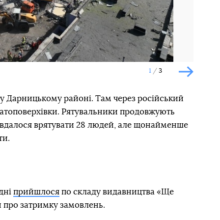
1
3
Наступн
 у Дарницькому районі. Там через російський
агатоповерхівки. Рятувальники продовжують
 вдалося врятувати 28 людей, але щонайменше
ти.
одні
прийшлося
по складу видавництва «Ще
и про затримку замовлень.