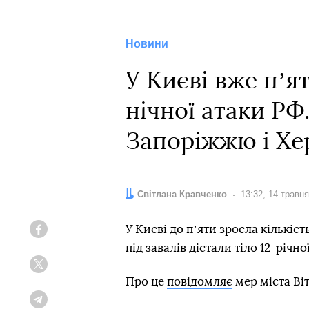
Новини
У Києві вже пʼя
нічної атаки РФ
Запоріжжю і Хе
Автор:
Світлана Кравченко
Дата:
13:32, 14 травн
У Києві до пʼяти зросла кількіс
Facebook
під завалів дістали тіло 12-річно
Twitter
Про це
повідомляє
мер міста Ві
Telegram