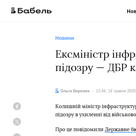
Но
Новини
Ексміністр інф
підозру — ДБР к
Автор:
Ольга Березюк
Дата:
13:44, 14 травня 2026
Колишній міністр інфраструкт
Facebook
підозру в ухиленні від військов
Twitter
Про це повідомили
Державне бю