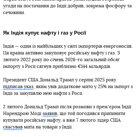
угоди на постачання до Індії добрив, зокрема фосфору та
сечовини.
Як Індія купує нафту і газ у Росії
Індія — один із найбільших у світі імпортерів енергоносіїв.
Ця країна активно закуповує російську нафту і газ. З
лютого 2022 року по січень 2026-го загальний обсяг
імпорту з Росії сягнув приблизно €144 мільярдів.
Президент США Дональд Трамп у серпні 2025 року
підписав указ
, яким увів додаткове мито у 25% на імпорт з
Індії за закупівлю нею нафти з Росії.
2 лютого Дональд Трамп після розмови з премʼєром Індії
Нарендрою Моді
заявив
, що той погодився припинити
купувати російську нафту, а вже 7 лютого лідер США
скасував
мита на товари з Індії.