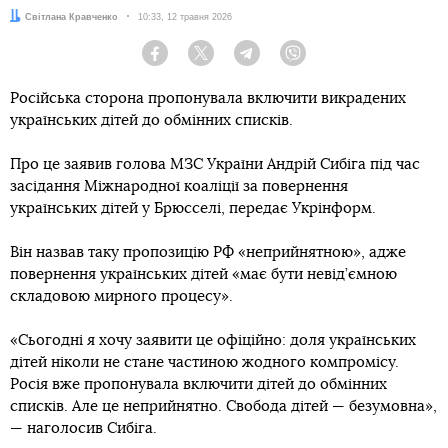
Автор:
Світлана Кравченко
Дата:
10:33, 12 травня 2026
Facebook
Twitter
Telegram
Viber
Російська сторона пропонувала включити викрадених
українських дітей до обмінних списків.
Про це заявив голова МЗС України Андрій Сибіга під час
засідання Міжнародної коаліції за повернення
українських дітей у Брюсселі, передає Укрінформ.
Він назвав таку пропозицію РФ «неприйнятною», адже
повернення українських дітей «має бути невід’ємною
складовою мирного процесу».
«Сьогодні я хочу заявити це офіційно: доля українських
дітей ніколи не стане частиною жодного компромісу.
Росія вже пропонувала включити дітей до обмінних
списків. Але це неприйнятно. Свобода дітей — безумовна»,
— наголосив Сибіга.