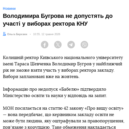
Новини
Володимира Бугрова не допустять до
участі у виборах ректора КНУ
Автор:
Ольга Березюк
Дата:
10:55, 12 травня 2026
Facebook
Twitter
Telegram
Viber
Колишній ректор Київського національного університету
імені Тараса Шевченка Володимир Бугров у найближчий
рік не зможе взяти участь у виборах ректора закладу.
Вибори заплановані вже на жовтень.
Інформацію про недопуск «Бабелю» підтвердило
Міністерство освіти та науки у відповідь на запит.
МОН посилається на статтю 42 закону «Про вищу освіту»
— вона передбачає, що керівником закладу освіти не
може бути людина, яку оштрафували за правопорушення,
повʼязане з корупцією. Таке обмеження накладається