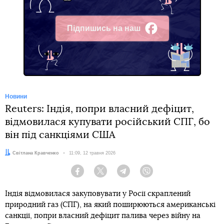
Підпишись на наш
Facebook
Новини
Reuters: Індія, попри власний дефіцит,
відмовилася купувати російський СПГ, бо
він під санкціями США
Автор:
Світлана Кравченко
Дата:
11:09, 12 травня 2026
Facebook
Twitter
Telegram
Viber
Індія відмовилася закуповувати у Росії скраплений
природний газ (СПГ), на який поширюються американські
санкції, попри власний дефіцит палива через війну на