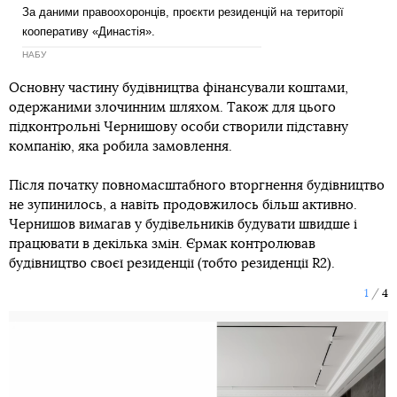
За даними правоохоронців, проєкти резиденцій на території
кооперативу «Династія».
НАБУ
Основну частину будівництва фінансували коштами,
одержаними злочинним шляхом. Також для цього
підконтрольні Чернишову особи створили підставну
компанію, яка робила замовлення.
Після початку повномасштабного вторгнення будівництво
не зупинилось, а навіть продовжилось більш активно.
Чернишов вимагав у будівельників будувати швидше і
працювати в декілька змін. Єрмак контролював
будівництво своєї резиденції (тобто резиденції R2).
1
4