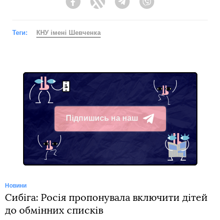
Facebook
Twitter
Telegram
Viber
Теги:
КНУ імені Шевченка
Підпишись на наш
Telegram
Новини
Сибіга: Росія пропонувала включити дітей
до обмінних списків