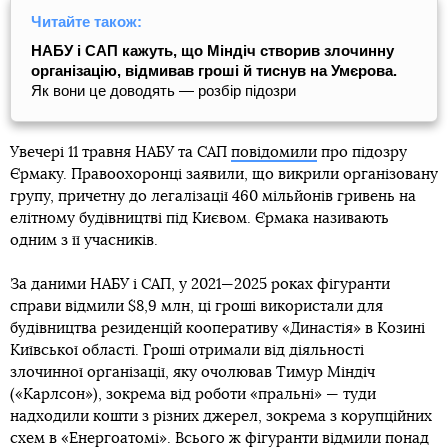
Читайте також:
НАБУ і САП кажуть, що Міндіч створив злочинну
організацію, відмивав гроші й тиснув на Умєрова.
Як вони це доводять — розбір підозри
Увечері 11 травня НАБУ та САП
повідомили
про підозру
Єрмаку. Правоохоронці заявили, що викрили організовану
групу, причетну до легалізації 460 мільйонів гривень на
елітному будівництві під Києвом. Єрмака називають
одним з її учасників.
За даними НАБУ і САП, у 2021—2025 роках фігуранти
справи відмили $8,9 млн, ці гроші використали для
будівництва резиденцій кооперативу «Династія» в Козині
Київської області. Гроші отримали від діяльності
злочинної організації, яку очолював Тимур Міндіч
(«Карлсон»), зокрема від роботи «пральні» — туди
надходили кошти з різних джерел, зокрема з корупційних
схем в «Енергоатомі». Всього ж фігуранти відмили понад