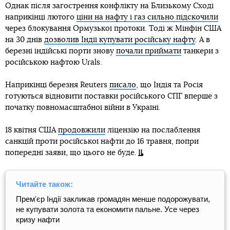
Однак після загострення конфлікту на Близькому Сході
наприкінці лютого
ціни на нафту і газ сильно підскочили
через блокування Ормузької протоки. Тоді ж Мінфін США
на 30 днів
дозволив Індії купувати російську нафту
. А в
березні індійські порти знову
почали приймати
танкери з
російською нафтою Urals.
Наприкінці березня Reuters
писало
, що Індія та Росія
готуються відновити поставки російського СПГ вперше з
початку повномасштабної війни в Україні.
18 квітня США
продовжили
ліцензію на послаблення
санкцій проти російської нафти до 16 травня, попри
попередні заяви, що цього не буде.
Читайте також:
Премʼєр Індії закликав громадян менше подорожувати,
не купувати золота та економити пальне. Усе через
кризу нафти