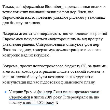
Також, за інформацією Bloomberg, представники великих
технологічних компаній заявили фон дер Ляєн, що
Єврокомісія надто повільно ухвалює рішення у важливих
для бізнесу питаннях.
Джерела агентства стверджують, що чиновники всередині
Єврокомісії почуваються «відстороненими» від процесу
ухвалення рішень. Співрозмовники описують фон дер
Ляєн як людину, «одержиму» демонстрацією власного
контролю над інституцією.
Зокрема, проєкт довгострокового бюджету ЄС, за даними
агентства, комісари отримали лише в останній момент, а
країни-члени блоку були незадоволені відсутністю
консультацій під час підготовки фінансового плану.
Уперше Урсула
фон дер Ляєн стала президенткою
Єврокомісії
в липні 2019 року. Її переобрали на цю
посаду
в липні 2024 року
.