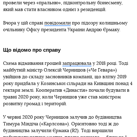
провели через «пральню», підконтрольну бізнесмену,
який мав стати власником однієї з резиденцій.
Вчора у цій справі
повідомили
про підозру колишньому
очільнику Офісу президента України Андрію Єрмаку.
Що відомо про справу
Схема відмивання грошей
запрацювала
у 2018 році. Тоді
майбутній міністр Олексій Чернишов («Че Гевара»)
увійшов до складу засновників компанії, що влітку 2019
року придбала у Козинської сільради на Київщині понад 4
гектари землі. Кооператив «Династія» почали будувати в
травні 2020 року, коли Чернишов уже став міністром
розвитку громад і територій.
У червні 2020 року Чернишов залучив до будівництва
Тимура Міндіча («Карлсона»). Орієнтовно тоді ж до
будівництва залучили Єрмака (R2). Тоді вирішили