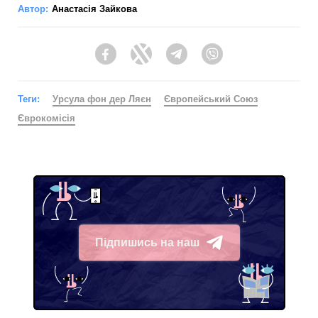
Автор:
Анастасія Зайкова
Facebook
Twitter
Telegram
Viber
Теги:
Урсула фон дер Ляєн
Європейський Союз
Єврокомісія
Підпишись на наш
Telegram