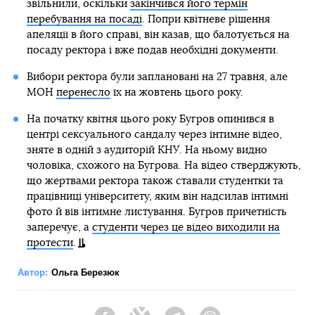
звільнили, оскільки
закінчився його термін
перебування на посаді
. Попри квітневе рішення
апеляції в його справі, він казав, що балотується на
посаду ректора і вже подав необхідні документи.
Вибори ректора були заплановані на 27 травня, але
МОН
перенесло
їх на жовтень цього року.
На початку квітня цього року Бугров опинився в
центрі сексуального сандалу через інтимне відео,
зняте в одній з аудиторій КНУ. На ньому видно
чоловіка, схожого на Бугрова. На відео стверджують,
що жертвами ректора також ставали студентки та
працівниці університету, яким він надсилав інтимні
фото й вів інтимне листування. Бугров причетність
заперечує, а
студенти через це відео виходили на
протести
.
Автор:
Ольга Березюк