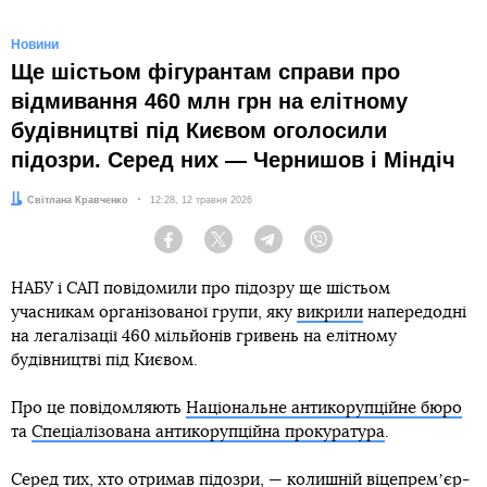
Новини
Ще шістьом фігурантам справи про
відмивання 460 млн грн на елітному
будівництві під Києвом оголосили
підозри. Серед них — Чернишов і Міндіч
Автор:
Світлана Кравченко
Дата:
12:28, 12 травня 2026
Facebook
Twitter
Telegram
Viber
НАБУ і САП повідомили про підозру ще шістьом
учасникам організованої групи, яку
викрили
напередодні
на легалізації 460 мільйонів гривень на елітному
будівництві під Києвом.
Про це повідомляють
Національне антикорупційне бюро
та
Спеціалізована антикорупційна прокуратура
.
Серед тих, хто отримав підозри, — колишній віцепремʼєр-