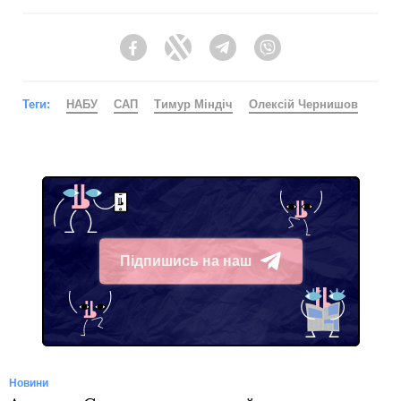
Facebook
Twitter
Telegram
Viber
Теги:
НАБУ
САП
Тимур Міндіч
Олексій Чернишов
Підпишись на наш
Telegram
Новини