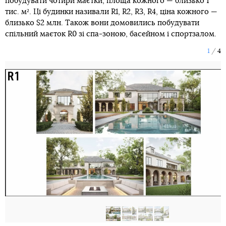
побудувати чотири маєтки, площа кожного — близько 1
тис. м². Ці будинки називали R1, R2, R3, R4, ціна кожного —
близько $2 млн. Також вони домовились побудувати
спільний маєток R0 зі спа-зоною, басейном і спортзалом.
1
4