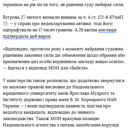
терміном на рік після того, як рішення суду набирає сили.
Бугрова 27 лютого визнали винним за
ч. 4 ст. 172-6 КУпАП
— у справі про недекларування автівки, тоді його
Довідка
оштрафували на 17 тисяч гривень. А 28 квітня
апеляція
підтвердила цей вирок
.
«Відповідно, протягом року з моменту набрання судовим
рішенням законної сили діє обмеження щодо обрання або
призначення цієї особи керівником закладу вищої освіти»,
— йдеться у відповіді МОН для «Бабеля».
У міністерстві також розповіли, що додатково звернулися
по науково-правові висновки до Національного
юридичного університету імені Ярослава Мудрого та
Інституту держави і права імені В. М. Корецького НАН
України — і вони підтвердили наявність підстав про
недопуск кандидата, відповідно до чинного
законодавства. Також МОН врахував позицію
Національного агентства з питань запобігання корупції