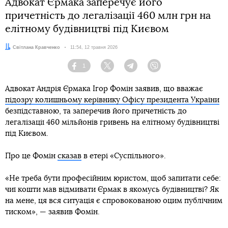
Адвокат Єрмака заперечує його
причетність до легалізації 460 млн грн на
елітному будівництві під Києвом
Автор:
Світлана Кравченко
Дата:
11:54, 12 травня 2026
1
Facebook
Twitter
Telegram
Viber
Адвокат Андрія Єрмака Ігор Фомін заявив, що вважає
підозру колишньому керівнику Офісу президента України
безпідставною, та заперечив його причетність до
легалізації 460 мільйонів гривень на елітному будівництві
під Києвом.
Про це Фомін
сказав
в етері «Суспільного».
«Не треба бути професійним юристом, щоб запитати себе:
чиї кошти мав відмивати Єрмак в якомусь будівництві? Як
на мене, ця вся ситуація є спровокованою оцим публічним
тиском», — заявив Фомін.