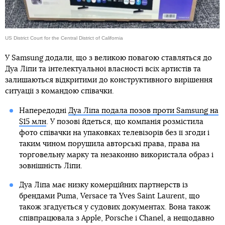
US District Court for the Central District of California
У Samsung додали, що з великою повагою ставляться до
Дуа Ліпи та інтелектуальної власності всіх артистів та
залишаються відкритими до конструктивного вирішення
ситуації з командою співачки.
Напередодні
Дуа Ліпа подала позов проти Samsung на
$15 млн
. У позові йдеться, що компанія розмістила
фото співачки на упаковках телевізорів без її згоди і
таким чином порушила авторські права, права на
торговельну марку та незаконно використала образ і
зовнішність Ліпи.
Дуа Ліпа має низку комерційних партнерств із
брендами Puma, Versace та Yves Saint Laurent, що
також згадується у судових документах. Вона також
співпрацювала з Apple, Porsche і Chanel, а нещодавно