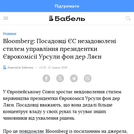
Підтримати
Facebook
Telegram
Twitter
Instagram
Меню
По
по
сай
Новини
Bloomberg: Посадовці ЄС незадоволені
стилем управління президентки
Єврокомісії Урсули фон дер Ляєн
Автор:
Анастасія Зайкова
Дата:
13:45, 12 травня 2026
Facebook
Twitter
Telegram
Viber
У Європейському Союзі зростає невдоволення стилем
керівництва президентки Єврокомісії Урсули фон дер
Ляєн. Посадовці вважають, що вона дедалі більше
концентрує владу у своїх руках та усуває інших
чиновників від ухвалення рішень.
Про це
повідомляє
Bloomberg із посиланням на джерела,