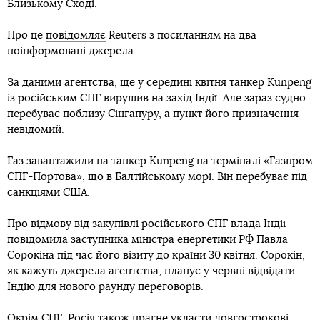
Близькому Сході.
Про це
повідомляє
Reuters з посиланням на два
поінформовані джерела.
За даними агентства, ще у середині квітня танкер Kunpeng
із російським СПГ вирушив на захід Індії. Але зараз судно
перебуває поблизу Сінгапуру, а пункт його призначення
невідомий.
Газ завантажили на танкер Kunpeng на терміналі «Газпром
СПГ-Портова», що в Балтійському морі. Він перебуває під
санкціями США.
Про відмову від закупівлі російського СПГ влада Індії
повідомила заступника міністра енергетики РФ Павла
Сорокіна під час його візиту до країни 30 квітня. Сорокін,
як кажуть джерела агентства, планує у червні відвідати
Індію для нового раунду переговорів.
Окрім СПГ, Росія також прагне укласти довгострокові