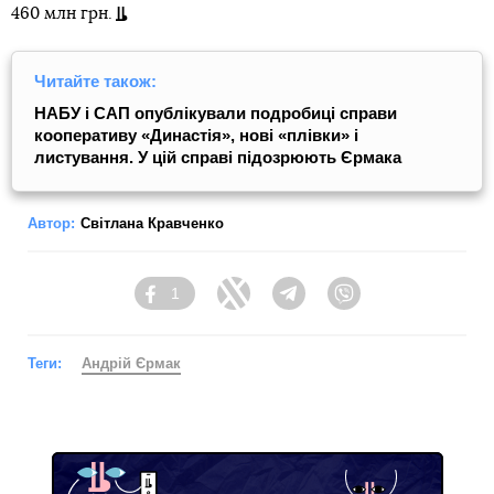
460 млн грн.
Читайте також:
НАБУ і САП опублікували подробиці справи
кооперативу «Династія», нові «плівки» і
листування. У цій справі підозрюють Єрмака
Автор:
Світлана Кравченко
1
Facebook
Twitter
Telegram
Viber
Теги:
Андрій Єрмак