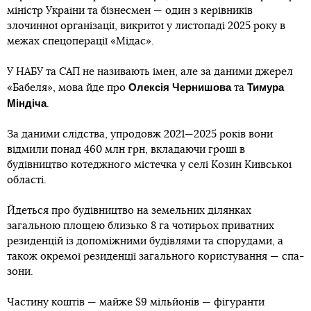
міністр України та бізнесмен — один з керівників
злочинної організації, викритої у листопаді 2025 року в
межах спецоперації «Мідас».
У НАБУ та САП не називають імен, але за даними джерел
Олексія Чернишова
Тимура
«Бабеля», мова йде про
та
Міндіча
.
За даними слідства, упродовж 2021—2025 років вони
відмили понад 460 млн грн, вкладаючи гроші в
будівництво котеджного містечка у селі Козин Київської
області.
Йдеться про будівництво на земельних ділянках
загальною площею близько 8 га чотирьох приватних
резиденцій із допоміжними будівлями та спорудами, а
також окремої резиденції загального користування — спа-
зони.
Частину коштів — майже $9 мільйонів — фігуранти