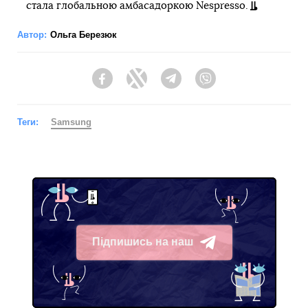
стала глобальною амбасадоркою Nespresso.
Автор:
Ольга Березюк
Facebook
Twitter
Telegram
Viber
Теги:
Samsung
Підпишись на наш
Telegram