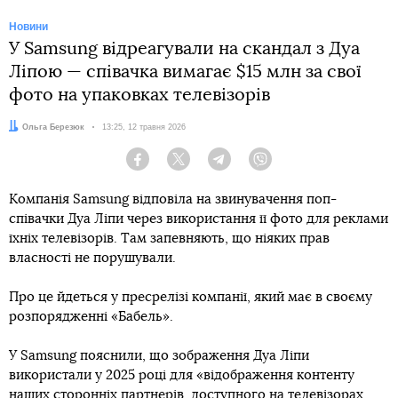
Новини
У Samsung відреагували на скандал з Дуа
Ліпою — співачка вимагає $15 млн за свої
фото на упаковках телевізорів
Автор:
Ольга Березюк
Дата:
13:25, 12 травня 2026
Facebook
Twitter
Telegram
Viber
Компанія Samsung відповіла на звинувачення поп-
співачки Дуа Ліпи через використання її фото для реклами
їхніх телевізорів. Там запевняють, що ніяких прав
власності не порушували.
Про це йдеться у пресрелізі компанії, який має в своєму
розпорядженні «Бабель».
У Samsung пояснили, що зображення Дуа Ліпи
використали у 2025 році для «відображення контенту
наших сторонніх партнерів, доступного на телевізорах