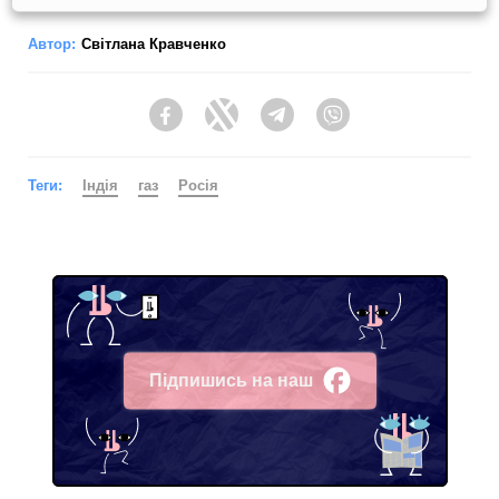
Автор:
Світлана Кравченко
Facebook
Twitter
Telegram
Viber
Теги:
Індія
газ
Росія
Підпишись на наш
Facebook