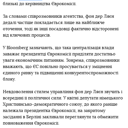
близькі до керівництва Єврокомісії.
За словами співрозмовників агентства, фон дер Ляєн
дедалі частіше покладається лише на найближче
оточення, тоді як інші посадовці фактично відсторонені
від ключових процесів.
У Bloomberg зазначають, що така централізація влади
заважає президентці Єврокомісії приділяти достатньо
уваги економічним питанням. Зокрема, співрозмовники
вважають, що ЄС повільно просувається у зміцненні
єдиного ринку та підвищенні конкурентоспроможності
блоку.
Невдоволення стилем управління фон дер Ляєн звучить і
всередині її політичної сили. У квітні депутати німецького
Християнсько-демократичного союзу, до якого раніше
належала президентка Єврокомісії, на закритому
засіданні в Берліні закликали переглянути та обмежити
повноваження Єврокомісії.