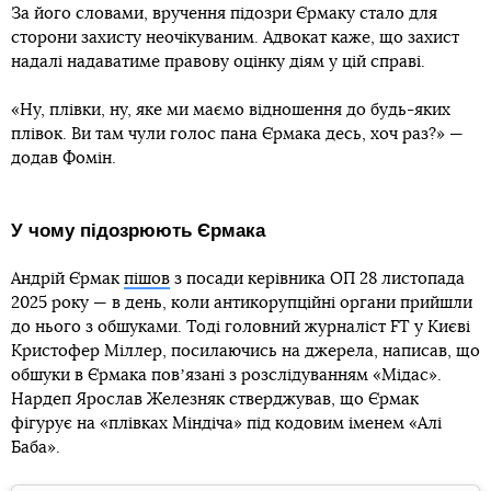
За його словами, вручення підозри Єрмаку стало для
сторони захисту неочікуваним. Адвокат каже, що захист
надалі надаватиме правову оцінку діям у цій справі.
«Ну, плівки, ну, яке ми маємо відношення до будь-яких
плівок. Ви там чули голос пана Єрмака десь, хоч раз?» —
додав Фомін.
У чому підозрюють Єрмака
Андрій Єрмак
пішов
з посади керівника ОП 28 листопада
2025 року — в день, коли антикорупційні органи прийшли
до нього з обшуками. Тоді головний журналіст FT у Києві
Кристофер Міллер, посилаючись на джерела, написав, що
обшуки в Єрмака повʼязані з розслідуванням «Мідас».
Нардеп Ярослав Железняк стверджував, що Єрмак
фігурує на «плівках Міндіча» під кодовим іменем «Алі
Баба».