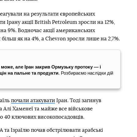
реагували на результати європейських
и Ірану акції British Petroleum зросли на 12%,
 — на 9%. Водночас акції американських
більш як на 4%, а Chevron зросли лише на 2,7%.
 може, але Іран закрив Ормузьку протоку — і
цін на пальне та продукти
. Розбираємо наслідки дій
раїль
почали атакувати
Іран. Тоді загинув
а Алі Хаменеї та майже все військове
ко 40 ключових високопосадовців.
А та Ізраїлю почав обстрілювати арабські