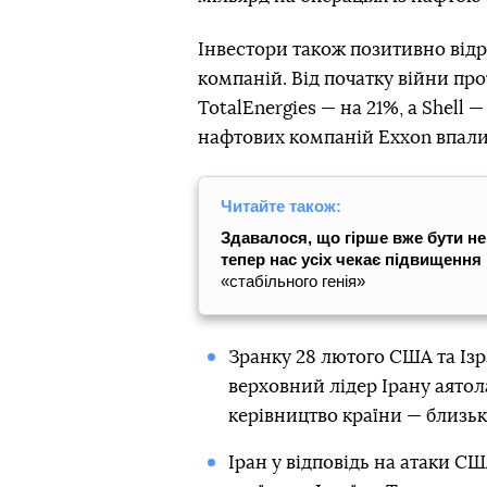
Інвестори також позитивно від
компаній. Від початку війни прот
TotalEnergies — на 21%, а Shell
нафтових компаній Exxon впали 
Читайте також:
Здавалося, що гірше вже бути не
тепер нас усіх чекає підвищення 
«стабільного генія»
Зранку 28 лютого США та Із
верховний лідер Ірану аятол
керівництво країни — близь
Іран у відповідь на атаки СШ