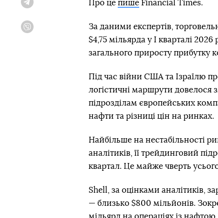
Про це
пише
Financial Times.
Telegram
За даними експертів, торговельн
Viber
$4,75 мільярда у І кварталі 202
загального приросту прибутку к
Під час війни США та Ізраїлю пр
логістичні маршрути довелося 
підрозділам європейських комп
нафти та різниці цін на ринках.
Найбільше на нестабільності рин
аналітиків, її трейдинговий підр
квартал. Це майже чверть усього
Shell, за оцінками аналітиків, за
— близько $800 мільйонів. Зокр
мільярд на операціях із нафтою