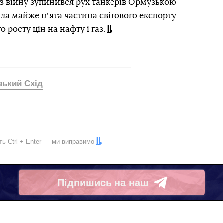
рез війну зупинився рух танкерів Ормузькою
ла майже пʼята частина світового експорту
 росту цін на нафту і газ.
зький Схід
іть
Ctrl
+
Enter
— ми виправимо
Підпишись на наш
Telegram