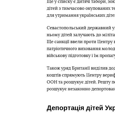
Ще у списку є дитячі табори, з
дітей з тимчасово окупованих те
для утримання українських діте
Севастопольський державний ун
ньому дітей залучають до міліт
Ще санкції ввели проти Центру 
патріотичного виховання молоді
військову підготовку і їм пропа
Також уряд Британії виділив дод
коштів спрямують Центру верифік
ООН та розшукує дітей. Решту п
розшукує незаконно депортован
Депортація дітей Ук