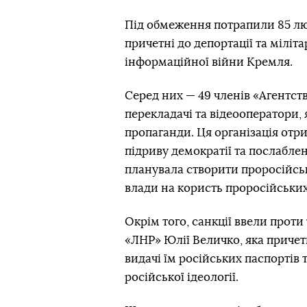
Під обмеження потрапили 85 люд
причетні до депортації та міліта
інформаційної війни Кремля.
Серед них — 49 членів «Агентств
перекладачі та відеооператори, 
пропаганди. Ця організація отр
підриву демократії та послабле
планувала створити проросійські
влади на користь проросійських 
Окрім того, санкції ввели проти
«ЛНР» Юлії Величко, яка причетн
видачі їм російських паспортів 
російської ідеології.