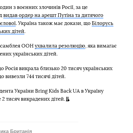
один з воєнних злочинів Росії, за це
уд
видав ордер на арешт Путіна та дитячого
єлової
. Україна також має докази, що
Білорусь
ьких дітей
.
 асамблея ООН
ухвалила резолюцію
, яка вимагає
ених українських дітей.
що Росія викрала близько 20 тисяч українських
о вивезли 744 тисячі дітей.
дента України Bring Kids Back UA в Україну
 2 тисяч викрадених дітей.
ика Британія