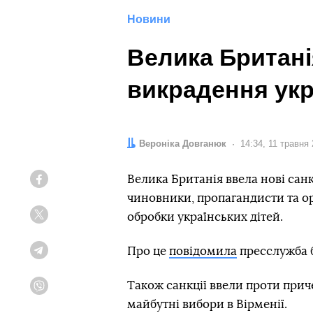
Новини
Велика Британі
викрадення укр
Автор:
Вероніка Довганюк
Дата:
14:34, 11 травня
Велика Британія ввела нові санк
Facebook
чиновники, пропагандисти та орг
обробки українських дітей.
Twitter
Про це
повідомила
пресслужба б
Telegram
Також санкції ввели проти прич
Viber
майбутні вибори в Вірменії.