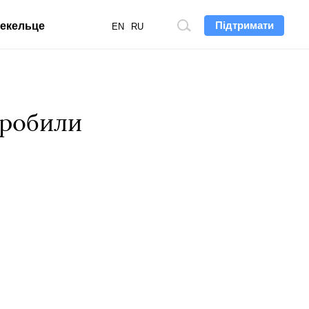
Підтримати
екельце
Пошук
EN
RU
по
сайту
аробили