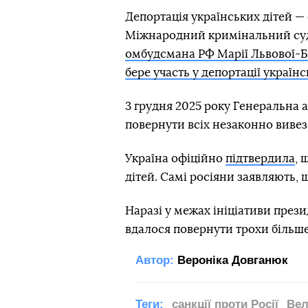
Депортація українських дітей — 
Міжнародний кримінальний с
омбудсмана РФ Марії Львової-Б
бере участь у депортації українс
3 грудня 2025 року Генеральна
повернути всіх незаконно вивез
Україна офіційно
підтвердила
, 
дітей. Самі росіяни заявляють, щ
Наразі у межах ініціативи прези
вдалося повернути трохи більше
Автор:
Вероніка Довганюк
Теги:
санкції проти Росії
Вел