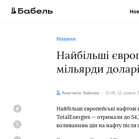
Но
Новини
Найбільші європ
мільярди доларі
Автор:
Анастасія Зайкова
Дата:
15:09, 11 травня 
Найбільші європейські нафтові ко
Facebook
TotalEnergies — отримали до $4
коливанням цін на нафту після п
Twitter