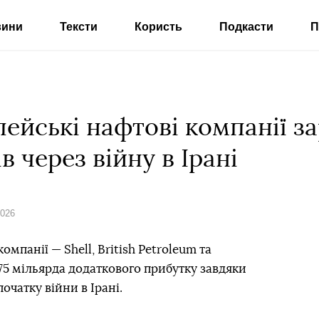
вини
Тексти
Користь
Подкасти
П
ейські нафтові компанії з
в через війну в Ірані
2026
мпанії — Shell, British Petroleum та
,75 мільярда додаткового прибутку завдяки
очатку війни в Ірані.