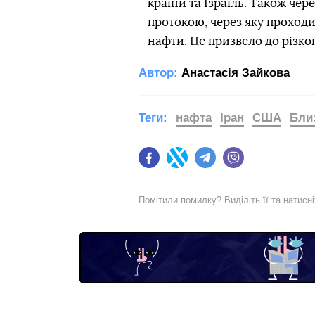
країни та Ізраїль. Також че
протокою, через яку проходи
нафти. Це призвело до різкого
Автор:
Анастасія Зайкова
Теги:
нафта
Іран
США
Бли
Facebook
Twitter
Telegram
Viber
Помітили помилку? Виділіть її та натисн