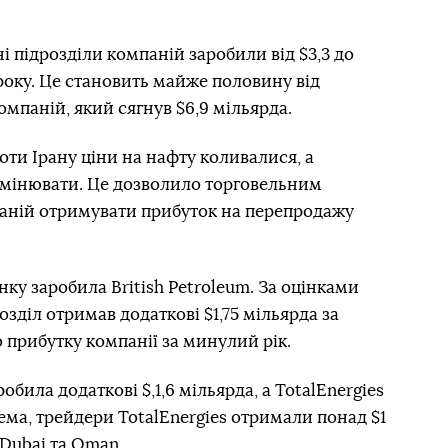
і підрозділи компаній заробили від $3,3 до
6 року. Це становить майже половину від
омпаній, який сягнув $6,9 мільярда.
оти Ірану ціни на нафту коливалися, а
змінювати. Це дозволило торговельним
аній отримувати прибуток на перепродажу
ку заробила British Petroleum. За оцінками
озділ отримав додаткові $1,75 мільярда за
 прибутку компанії за минулий рік.
робила додаткові $,1,6 мільярда, а TotalEnergies
ема, трейдери TotalEnergies отримали понад $1
 Dubai та Oman.