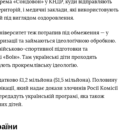
окрема «Сондовон» у КНДР, куди відправляють
риторій, і медичні заклади, які використовують
й під виглядом оздоровлення.
іверситет теж потрапив під обмеження — у
аризації та займаються ідеологічною обробкою.
військово-спортивної підготовки та
 «Воїн». Там українські діти проходять
гують прокремлівську ідеологію.
атково £1,2 мільйона ($1,5 мільйона). Половину
ації, який надає докази злочинів Росії Комісії
ередадуть українській програмі, яка також
их дітей.
раїни