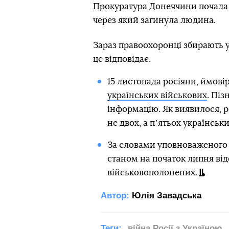
Прокуратура Донеччини почала 
через який загинула людина.
Зараз правоохоронці збирають усі
це відповідає.
15 листопада росіяни, ймові
українських військових
. Пі
інформацію. Як виявилося, 
не двох, а пʼятьох українськ
За словами уповноваженого 
станом на початок липня від
військовополонених.
Автор:
Юлія Завадська
Теги:
війна Росії з Україною