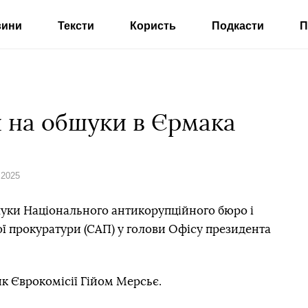
вини
Тексти
Користь
Подкасти
П
и на обшуки в Єрмака
 2025
шуки Національного антикорупційного бюро і
ї прокуратури (САП) у голови Офісу президента
к Єврокомісії Гійом Мерсьє.