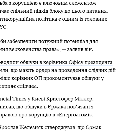
тьба з корупцією є ключовим елементом
чає спільний підхід блоку до цього питання.
нтикорупційна політика є одним із головних
 ЄС.
аби забезпечити потужний потенціал для
ня верховенства права», — заявив він.
водили обшуки в керівника Офісу президента
или, що мають ордер на проведення слідчих дій
ізніше керівник ОП прокоментував обшуки у
 сприяє слідчим.
cial Times у Києві Кристофер Міллер,
исав, що обшуки в Єрмака повʼязані з
правою про корупцію в «Енергоатомі».
 Ярослав Железняк стверджував, що Єрмак