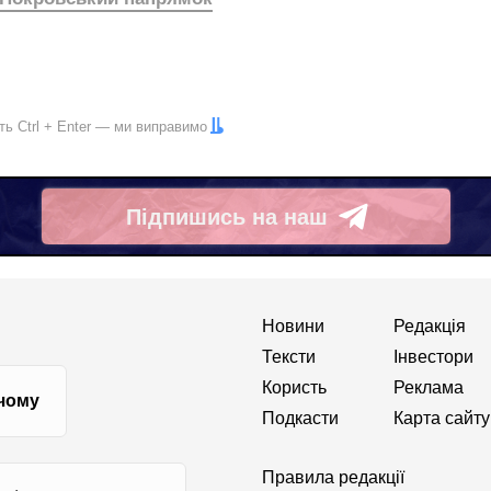
іть
Ctrl
+
Enter
— ми виправимо
Підпишись на наш
Telegram
Новини
Редакція
Тексти
Інвестори
Користь
Реклама
 чому
Подкасти
Карта сайту
Правила редакції