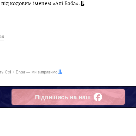
 під кодовим іменем «Алі Баба».
ак
іть
Ctrl
+
Enter
— ми виправимо
Підпишись на наш
Facebook