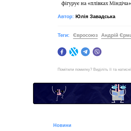
фігурує на «плівках Міндіча»
Автор:
Юлія Завадська
Теги:
Євросоюз
Андрій Єрм
Facebook
Twitter
Telegram
Viber
Помітили помилку? Виділіть її та натисн
Новини