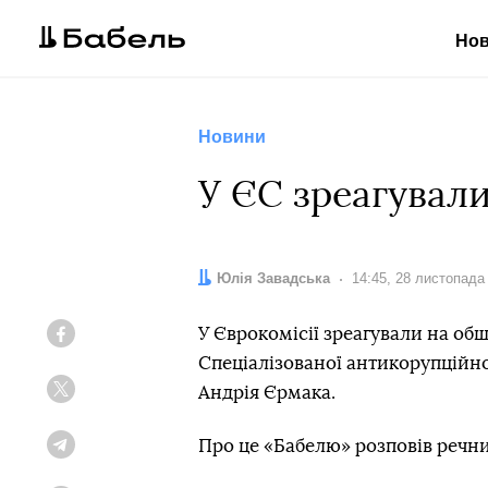
Но
Новини
У ЄС зреагувал
Автор:
Юлія Завадська
Дата:
14:45, 28 листопада
У Єврокомісії зреагували на об
Facebook
Спеціалізованої антикорупційно
Андрія Єрмака.
Twitter
Про це «Бабелю» розповів речни
Telegram