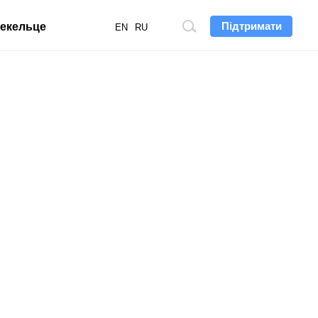
Підтримати
екельце
Пошук
EN
RU
по
сайту