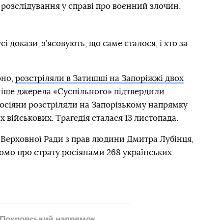
розслідування у справі про воєнний злочин,
 докази, з’ясовують, що саме сталося, і хто за
рно,
розстріляли в Затишші на Запоріжжі двох
зніше джерела «Суспільного» підтвердили
росіяни розстріляли на Запорізькому напрямку
их військових. Трагедія сталася 13 листопада.
Верховної Ради з прав людини Дмитра Лубінця,
омо про страту росіянами 268 українських
Покровський напрямок