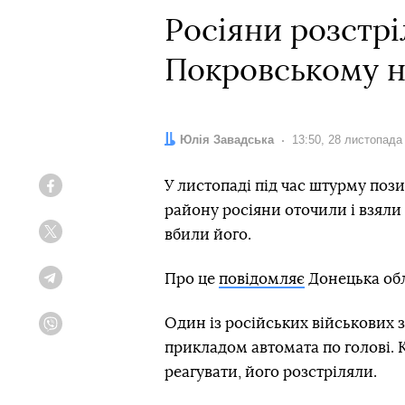
Росіяни розстрі
Покровському 
Автор:
Юлія Завадська
Дата:
13:50, 28 листопада
У листопаді під час штурму пози
Facebook
району росіяни оточили і взяли
вбили його.
Twitter
Про це
повідомляє
Донецька обл
Telegram
Один із російських військових з
Viber
прикладом автомата по голові. 
реагувати, його розстріляли.