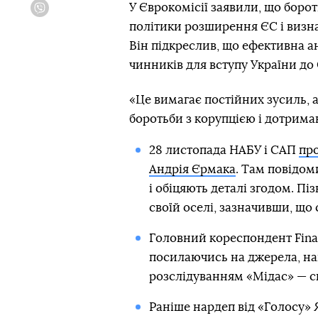
У Єврокомісії заявили, що боро
Viber
політики розширення ЄС і визна
Він підкреслив, що ефективна а
чинників для вступу України до
«Це вимагає постійних зусиль, 
боротьби з корупцією і дотриман
28 листопада НАБУ і САП
про
Андрія Єрмака
. Там повідом
і обіцяють деталі згодом. П
своїй оселі, зазначивши, що
Головний кореспондент Finan
посилаючись на джерела, нап
розслідуванням «Мідас» — с
Раніше нардеп від «Голосу»