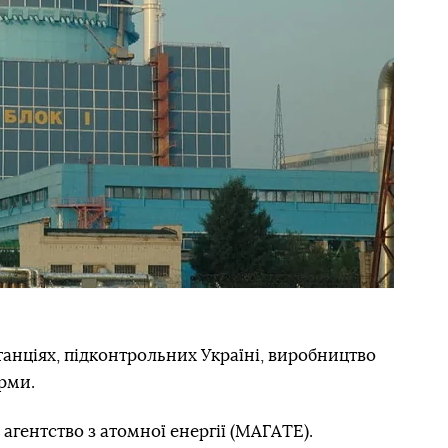
танціях, підконтрольних Україні, виробництво
рми.
гентство з атомної енергії (МАГАТЕ).