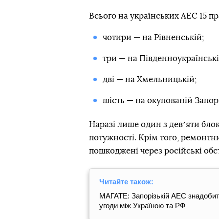
Всього на українських АЕС 15 п
чотири — на Рівненській;
три — на Південноукраїнські
дві — на Хмельницькій;
шість — на окупованій Запорі
Наразі лише один з девʼяти бло
потужності. Крім того, ремонтни
пошкоджені через російські обс
Читайте також:
МАГАТЕ: Запорізькій АЕС знадобить
угоди між Україною та РФ