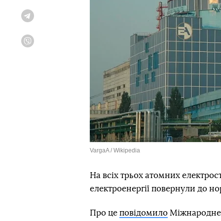
Telegram
Viber
VargaA / Wikipedia
На всіх трьох атомних електрос
електроенергії повернули до но
Про це
повідомило
Міжнародне а