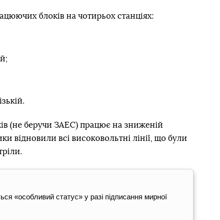
рацюючих блоків на чотирьох станціях:
й;
зькій.
ків (не беручи ЗАЕС) працює на зниженій
ки відновили всі високовольтні лінії, що були
тріли.
ся «особливий статус» у разі підписання мирної