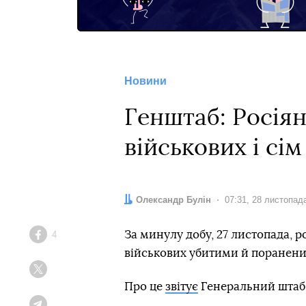
Новини
Генштаб: Росіян
військових і сім
Автор:
Олександр Булін
Дата:
07:31, 28 листопад
За минулу добу, 27 листопада, ро
4
Facebook
військових убитими й пораненим
Twitter
Про це
звітує
Генеральний штаб