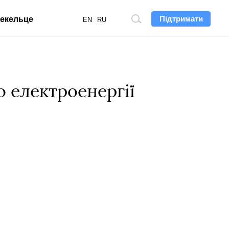
Підтримати
екельце
Пошук
EN
RU
по
сайту
 електроенергії