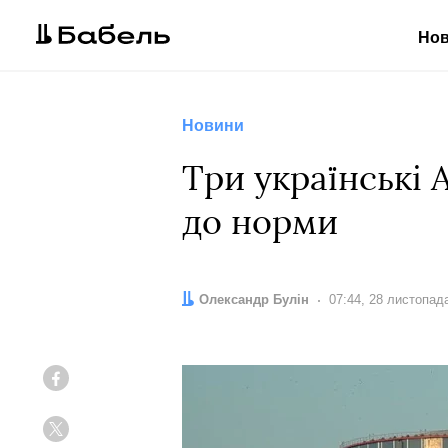
Но
Новини
Три українські
до норми
Автор:
Олександр Булін
Дата:
07:44, 28 листопад
Facebook
Twitter