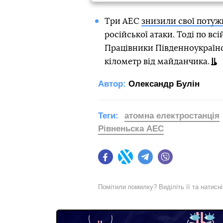
Три АЕС
знизили свої потуж
російської атаки. Тоді по всі
Працівники Південноукраїнс
кілометр від майданчика.
Автор:
Олександр Булін
Теги:
атомна електростанція
Рівненьска АЕС
Facebook
Twitter
Telegram
Viber
Помітили помилку? Виділіть її та натисн