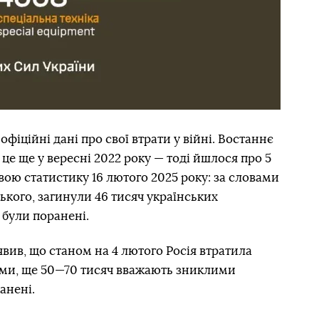
 офіційні дані про свої втрати у війні. Востаннє
це ще у вересні 2022 року — тоді йшлося про 5
вою статистику 16 лютого 2025 року: за словами
кого, загинули 46 тисяч українських
 були поранені.
явив, що станом на 4 лютого Росія втратила
ими, ще 50—70 тисяч вважають зниклими
анені.