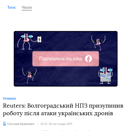
Теги:
Чехія
Підпишись на наш
Facebook
Новини
Reuters: Волгоградський НПЗ призупинив
роботу після атаки українських дронів
Автор:
Світлана Кравченко
Дата:
18:33, 06 листопада 2025