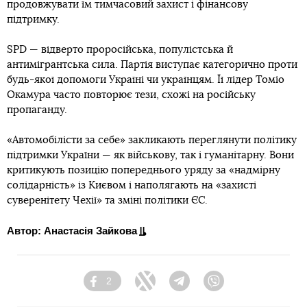
продовжувати їм тимчасовий захист і фінансову
підтримку.
SPD — відверто проросійська, популістська й
антимігрантська сила. Партія виступає категорично проти
будь-якої допомоги Україні чи українцям. Її лідер Томіо
Окамура часто повторює тези, схожі на російську
пропаганду.
«Автомобілісти за себе» закликають переглянути політику
підтримки України — як військову, так і гуманітарну. Вони
критикують позицію попереднього уряду за «надмірну
солідарність» із Києвом і наполягають на «захисті
суверенітету Чехії» та зміні політики ЄС.
Автор: Анастасія Зайкова
2
Facebook
Twitter
Telegram
Viber