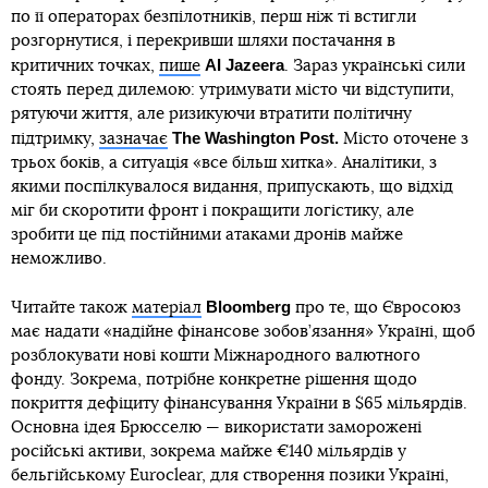
по її операторах безпілотників, перш ніж ті встигли
розгорнутися, і перекривши шляхи постачання в
AI Jazeera
критичних точках,
пише
. Зараз українські сили
стоять перед дилемою: утримувати місто чи відступити,
рятуючи життя, але ризикуючи втратити політичну
The Washington Post.
підтримку,
зазначає
Місто оточене з
трьох боків, а ситуація «все більш хитка». Аналітики, з
якими поспілкувалося видання, припускають, що відхід
міг би скоротити фронт і покращити логістику, але
зробити це під постійними атаками дронів майже
неможливо.
Bloomberg
Читайте також
матеріал
про те, що Євросоюз
має надати «надійне фінансове зобов’язання» Україні, щоб
розблокувати нові кошти Міжнародного валютного
фонду. Зокрема, потрібне конкретне рішення щодо
покриття дефіциту фінансування України в $65 мільярдів.
Основна ідея Брюсселю — використати заморожені
російські активи, зокрема майже €140 мільярдів у
бельгійському Euroclear, для створення позики Україні,