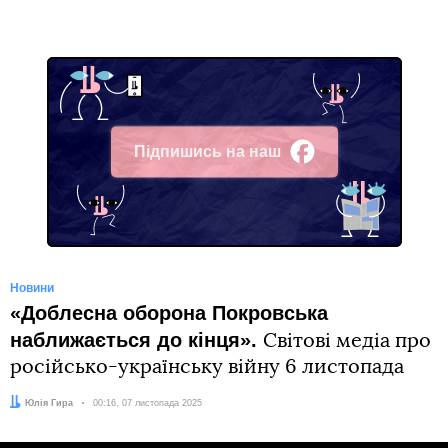
Підпишись на наш
Facebook
Новини
«Доблесна оборона Покровська
наближається до кінця».
Світові медіа про
російсько-українську війну 6 листопада
Автор:
Юлія Гира
Дата:
00:16, 07 листопада 2025