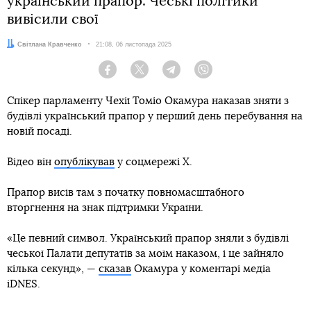
український прапор. Чеські політики
вивісили свої
Автор:
Світлана Кравченко
Дата:
21:08, 06 листопада 2025
Facebook
Twitter
Telegram
Viber
Спікер парламенту Чехії Томіо Окамура наказав зняти з
будівлі український прапор у перший день перебування на
новій посаді.
Відео він
опублікував
у соцмережі Х.
Прапор висів там з початку повномасштабного
вторгнення на знак підтримки України.
«Це певний символ. Український прапор зняли з будівлі
чеської Палати депутатів за моїм наказом, і це зайняло
кілька секунд», —
сказав
Окамура у коментарі медіа
iDNES.