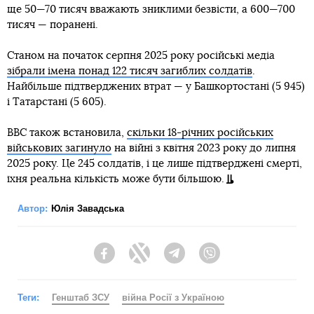
ще 50—70 тисяч вважають зниклими безвісти, а 600—700
тисяч — поранені.
Станом на початок серпня 2025 року російські медіа
зібрали імена понад 122 тисяч загиблих солдатів
.
Найбільше підтверджених втрат — у Башкортостані (5 945)
і Татарстані (5 605).
BBC також встановила,
скільки 18-річних російських
військових загинуло
на війні з квітня 2023 року до липня
2025 року. Це 245 солдатів, і це лише підтверджені смерті,
їхня реальна кількість може бути більшою.
Автор:
Юлія Завадська
Facebook
Twitter
Telegram
Viber
Теги:
Генштаб ЗСУ
війна Росії з Україною