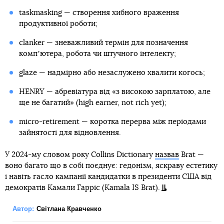
taskmasking — створення хибного враження
продуктивної роботи;
clanker — зневажливий термін для позначення
компʼютера, робота чи штучного інтелекту;
glaze — надмірно або незаслужено хвалити когось;
HENRY — абревіатура від «з високою зарплатою, але
ще не багатий» (high earner, not rich yet);
micro-retirement — коротка перерва між періодами
зайнятості для відновлення.
У 2024-му словом року Collins Dictionary
назвав
Brat —
воно багато що в собі поєднує: гедонізм, яскраву естетику
і навіть гасло кампанії кандидатки в президенти США від
демократів Камали Гарріс (Kamala IS Brat).
Автор:
Світлана Кравченко