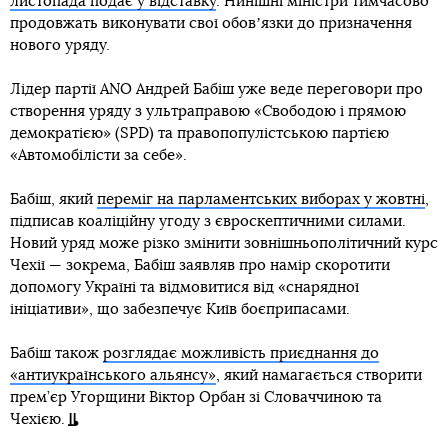
листопада подає у відставку
. Нинішні міністри тимчасово
продовжать виконувати свої обовʼязки до призначення
нового уряду.
Лідер партії ANO Андрей Бабіш уже веде переговори про
створення уряду з ультраправою «Свободою і прямою
демократією» (SPD) та правопопулістською партією
«Автомобілісти за себе».
Бабіш, який
переміг на парламентських виборах у жовтні
,
підписав коаліційну угоду з євроскептичними силами.
Новий уряд може різко змінити зовнішньополітичний курс
Чехії — зокрема, Бабіш заявляв про намір скоротити
допомогу Україні та відмовитися від «снарядної
ініціативи», що забезпечує Київ боєприпасами.
Бабіш також
розглядає можливість приєднання до
«антиукраїнського альянсу»
, який намагається створити
прем’єр Угорщини Віктор Орбан зі Словаччиною та
Чехією.