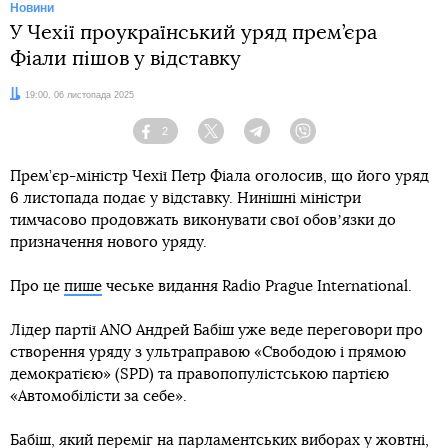
Новини
У Чехії проукраїнський уряд прем’єра
Фіали пішов у відставку
Дата:
19:00, 06 листопада 2025
2
Facebook
Twitter
Telegram
Viber
Прем’єр-міністр Чехії Петр Фіала оголосив, що його уряд
6 листопада подає у відставку. Нинішні міністри
тимчасово продовжать виконувати свої обовʼязки до
призначення нового уряду.
Про це
пише
чеське видання Radio Prague International.
Лідер партії ANO Андрей Бабіш уже веде переговори про
створення уряду з ультраправою «Свободою і прямою
демократією» (SPD) та правопопулістською партією
«Автомобілісти за себе».
Бабіш, який
переміг на парламентських виборах у жовтні
,