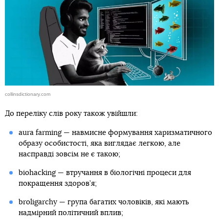
collinsdictionary.com
До переліку слів року також увійшли:
aura farming — навмисне формування харизматичного
образу особистості, яка виглядає легкою, але
насправді зовсім не є такою;
biohacking — втручання в біологічні процеси для
покращення здоров’я;
broligarchy — група багатих чоловіків, які мають
надмірний політичний вплив;