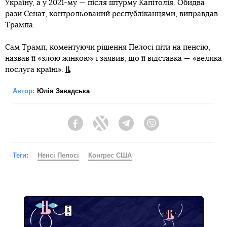
Україну, а у 2021-му — після штурму Капітолія. Обидва
рази Сенат, контрольований республіканцями, виправдав
Трампа.
Сам Трамп, коментуючи рішення Пелосі піти на пенсію,
назвав її «злою жінкою» і заявив, що її відставка — «велика
послуга країні».
Автор:
Юлія Завадська
Facebook
Twitter
Telegram
Viber
Теги:
Ненсі Пелосі
Конгрес США