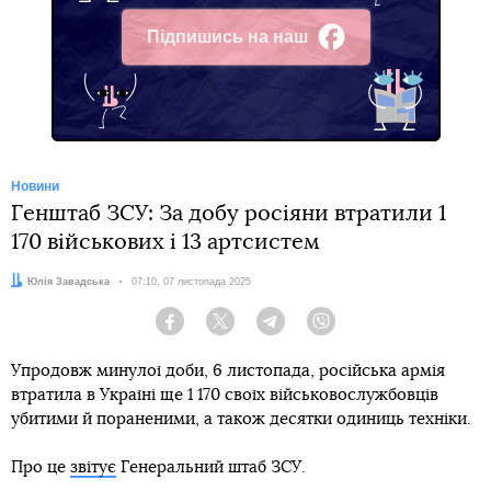
Підпишись на наш
Facebook
Новини
Генштаб ЗСУ: За добу росіяни втратили 1
170 військових і 13 артсистем
Автор:
Юлія Завадська
Дата:
07:10, 07 листопада 2025
Facebook
Twitter
Telegram
Viber
Упродовж минулої доби, 6 листопада, російська армія
втратила в Україні ще 1 170 своїх військовослужбовців
убитими й пораненими, а також десятки одиниць техніки.
Про це
звітує
Генеральний штаб ЗСУ.