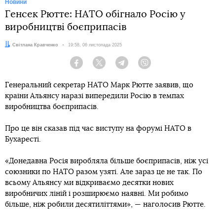
Новини
Генсек Рютте: НАТО обігнало Росію у
виробництві боєприпасів
Автор:
Світлана Кравченко
Дата:
19:58, 06 листопада 2025
Facebook
Twitter
Telegram
Viber
Генеральний секретар НАТО Марк Рютте заявив, що
країни Альянсу наразі випередили Росію в темпах
виробництва боєприпасів.
Про це він сказав під час виступу на форумі НАТО в
Бухаресті.
«Донедавна Росія виробляла більше боєприпасів, ніж усі
союзники по НАТО разом узяті. Але зараз це не так. По
всьому Альянсу ми відкриваємо десятки нових
виробничих ліній і розширюємо наявні. Ми робимо
більше, ніж робили десятиліттями», — наголосив Рютте.