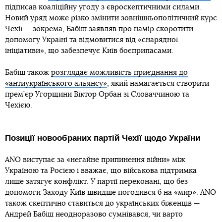
підписав коаліційну угоду з євроскептичними силами.
Новий уряд може різко змінити зовнішньополітичний курс
Чехії — зокрема, Бабіш заявляв про намір скоротити
допомогу Україні та відмовитися від «снарядної
ініціативи», що забезпечує Київ боєприпасами.
Бабіш також
розглядає можливість приєднання до
«антиукраїнського альянсу»
, який намагається створити
прем’єр Угорщини Віктор Орбан зі Словаччиною та
Чехією.
Позиції новообраних партій Чехії щодо України
ANO виступає за «негайне припинення війни» між
Україною та Росією і вважає, що військова підтримка
лише затягує конфлікт. У партії переконані, що без
допомоги Заходу Київ швидше погодився б на «мир». ANO
також скептично ставиться до українських біженців —
Андрей Бабіш неодноразово сумнівався, чи варто