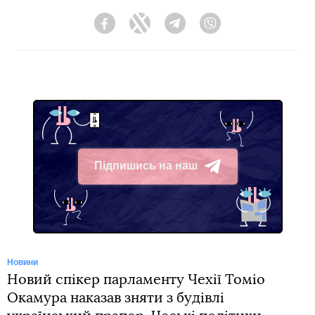
Facebook
Twitter
Telegram
Viber
Підпишись на наш
Telegram
Новини
Новий спікер парламенту Чехії Томіо
Окамура наказав зняти з будівлі