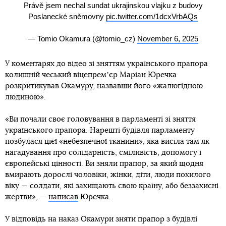
Právě jsem nechal sundat ukrajinskou vlajku z budovy
Poslanecké sněmovny
pic.twitter.com/1dcxVrbAQs
— Tomio Okamura (@tomio_cz)
November 6, 2025
У коментарях до відео зі зняттям українського прапора
колишній чеський віцепремʼєр Маріан Юречка
розкритикував Окамуру, назвавши його «жалюгідною
людиною».
«Ви почали своє головування в парламенті зі зняття
українського прапора. Нарешті будівля парламенту
позбулася цієї «небезпечної тканини», яка висіла там як
нагадування про солідарність, сміливість, допомогу і
європейські цінності. Ви зняли прапор, за який щодня
вмирають дорослі чоловіки, жінки, діти, люди похилого
віку — солдати, які захищають свою країну, або беззахисні
жертви», —
написав
Юречка.
У відповідь на наказ Окамури зняти прапор з будівлі