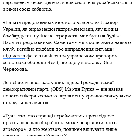
парламенту чеські депутати вивісили інші українські стяги
з вікон своїх кабінетів.
«Палата представників не є його власністю. Прапор
України, як вираз нашої підтримки країні, яку щодня
бомбардують путінські терористи, має бути на будівлі
Палати представників. Саме тому ми з колегами з нашого
клубу негайно подбали про виправлення ситуації», —
підписала
фото з вивішеним українським прапором
міністерка оборони Чехії, що йде у відставку, Яна
Чернохова.
До неї долучився заступник лідера Громадянської
демократичної партії (ODS) Мартін Купка — він назвав
нового спікера чеського парламенту «розповсюджувачем
страху та ненависті».
«Будь-хто, хто справді переймається прозахідною
орієнтацією нашої країни та може розрізнити, хто є
агресором, а хто жертвою, повинен відчувати лише