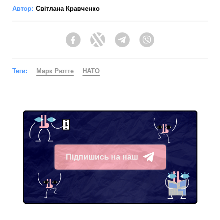
Автор:
Світлана Кравченко
Facebook
Twitter
Telegram
Viber
Теги:
Марк Рютте
НАТО
Підпишись на наш
Telegram