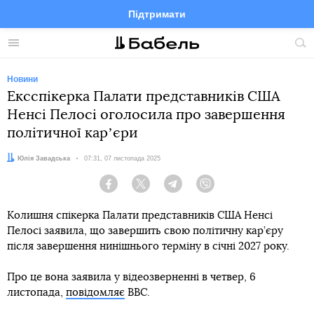
Підтримати
Facebook
Telegram
Twitter
Instagram
Меню
По
по
сай
Новини
Ексспікерка Палати представників США
Ненсі Пелосі оголосила про завершення
політичної карʼєри
Автор:
Юлія Завадська
Дата:
07:31, 07 листопада 2025
Facebook
Twitter
Telegram
Viber
Колишня спікерка Палати представників США Ненсі
Пелосі заявила, що завершить свою політичну кар’єру
після завершення нинішнього терміну в січні 2027 року.
Про це вона заявила у відеозверненні в четвер, 6
листопада,
повідомляє
BBC.