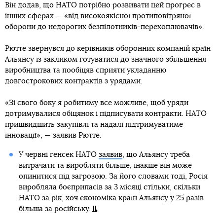
Він додав, що НАТО потрібно розвивати цей прогрес в
інших сферах — «від високоякісної протиповітряної
оборони до недорогих безпілотників-перехоплювачів».
Рютте звернувся до керівників оборонних компаній країн
Альянсу із закликом готуватися до значного збільшення
виробництва та пообіцяв сприяти укладанню
довгострокових контрактів з урядами.
«Зі свого боку я робитиму все можливе, щоб уряди
дотримувалися обіцянок і підписувати контракти. НАТО
пришвидшить закупівлі та надалі підтримуватиме
інновації», — заявив Рютте.
У червні генсек НАТО
заявив
, що Альянсу треба
витрачати та виробляти більше, інакше він може
опинитися під загрозою. За його словами тоді, Росія
виробляла боєприпасів за 3 місяці стільки, скільки
НАТО за рік, хоч економіка країн Альянсу у 25 разів
більша за російську.