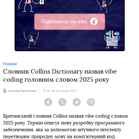
Підпишись на наш
Facebook
Новини
Словник Collins Dictionary назвав vibe
coding головним словом 2025 року
Автор:
Світлана Кравченко
Дата:
22:11, 06 листопада 2025
Facebook
Twitter
Telegram
Viber
Британський словник Collins назвав vibe coding словом
2025 року. Термін описує нову розробку програмного
забезпечення, яка за допомогою штучного інтелекту
перетворює природну мову на комп’ютерний код.