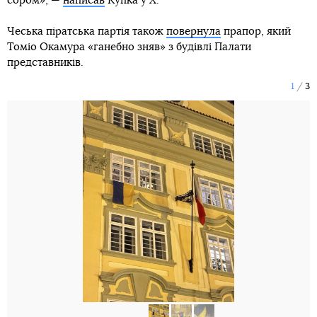
сором», —
написав
Купка у X.
Чеська піратська партія також
повернула
прапор, який
Томіо Окамура «ганебно зняв» з будівлі Палати
представників.
1
3