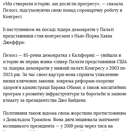
«Ми створили історію, ми досягли прогресу», — сказала
Пелосі, підсумовуючи свою понад сорокарічну роботу в
Конгресі.
Її наступником на посаді лідера демократів у Палаті
представників став конгресмен з Нью-Йорка Хакім
Джеффріс.
Пелосі — 85-річна демократка з Каліфорнії — увійшла в
історію як перша жінка-спікер Палати представників США
та лідерка демократів у нижній палаті Конгресу з 2003 по
2023 рік. За час своєї кар’єри вона сприяла ухваленню
низки ключових законів, зокрема реформи охорони
здоров’я адміністрації Барака Обами, а також масштабних
програм з розвитку інфраструктури та боротьби зі зміною
клімату за президентства Джо Байдена.
Політикиня також відома своїм жорстким протистоянням
з Дональдом Трампом. Вона двічі ініціювала імпічмент
колишнього президента — у 2019 році через тиск на