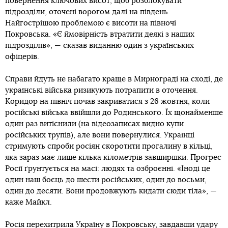
повернення ключових висот, щоб розблокувати
підрозділи, оточені ворогом далі на південь.
Найгострішою проблемою є висоти на півночі
Покровська. «Є ймовірність втратити деякі з наших
підрозділів», — сказав виданню один з українських
офіцерів.
Справи йдуть не набагато краще в Мирнограді на сході, де
українські війська ризикують потрапити в оточення.
Коридор на північ почав закриватися з 26 жовтня, коли
російські війська ввійшли до Родинського. Їх щонайменше
один раз витіснили (на відеозаписах видно купи
російських трупів), але вони повернулися. Українці
стримують спроби росіян скоротити прогалину в кільці,
яка зараз має лише кілька кілометрів завширшки. Прогрес
Росії ґрунтується на масі: людях та озброєнні. «Іноді це
один наш боєць до шести російських, один до восьми,
один до десяти. Вони продовжують кидати сюди тіла», —
каже Майкл.
Росія перехитрила Україну в Покровську, завдавши удару