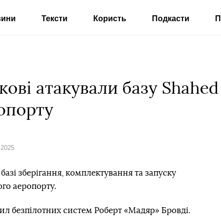
вини
Тексти
Користь
Подкасти
П
ькові атакували базу Shahed
опорту
 2025
 базі зберігання, комплектування та запуску
ого аеропорту.
л безпілотних систем Роберт «Мадяр» Бровді.