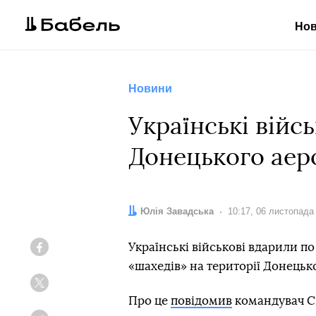
Но
Новини
Українські війс
Донецького аер
Автор:
Юлія Завадська
Дата:
10:17, 06 листопада
Українські військові вдарили по
Facebook
«шахедів» на території Донецьк
Twitter
Про це
повідомив
командувач Си