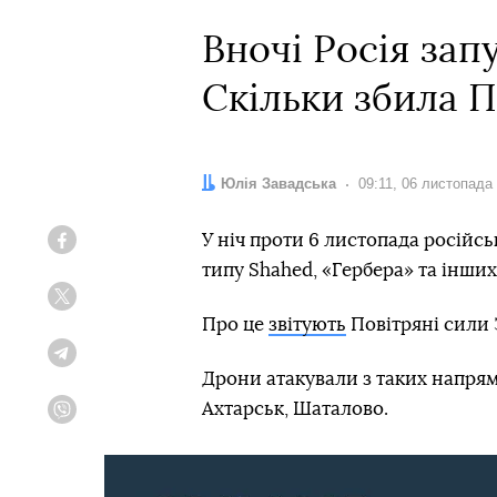
Вночі Росія зап
Скільки збила 
Автор:
Юлія Завадська
Дата:
09:11, 06 листопада
У ніч проти 6 листопада російсь
Facebook
типу Shahed, «Гербера» та інших
Twitter
Про це
звітують
Повітряні сили 
Telegram
Дрони атакували з таких напрям
Ахтарськ, Шаталово.
Viber