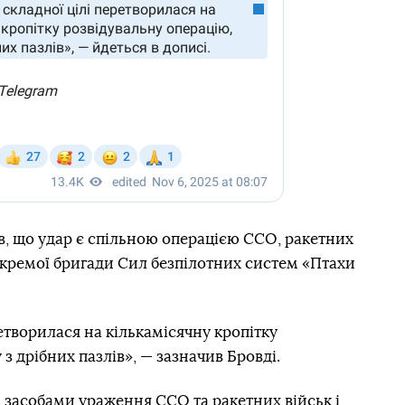
ив, що удар є спільною операцією ССО, ракетних
 окремої бригади Сил безпілотних систем «Птахи
ретворилася на кількамісячну кропітку
 з дрібних пазлів», — зазначив Бровді.
 засобами ураження ССО та ракетних військ і