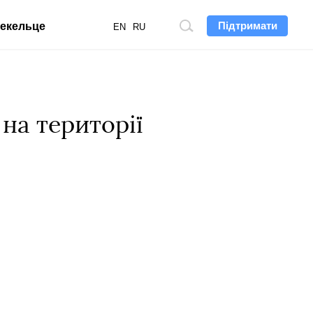
Підтримати
екельце
Пошук
EN
RU
по
сайту
 на території