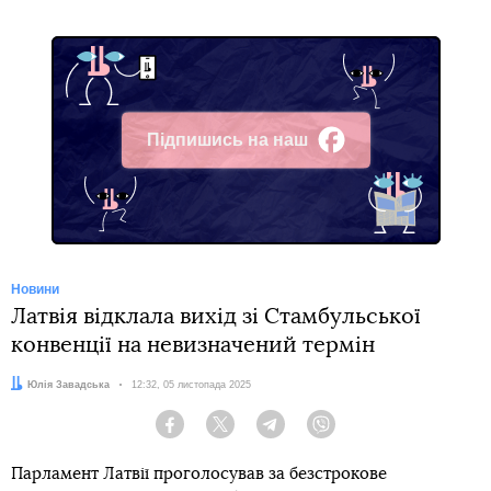
Підпишись на наш
Facebook
Новини
Латвія відклала вихід зі Стамбульської
конвенції на невизначений термін
Автор:
Юлія Завадська
Дата:
12:32, 05 листопада 2025
Facebook
Twitter
Telegram
Viber
Парламент Латвії проголосував за безстрокове