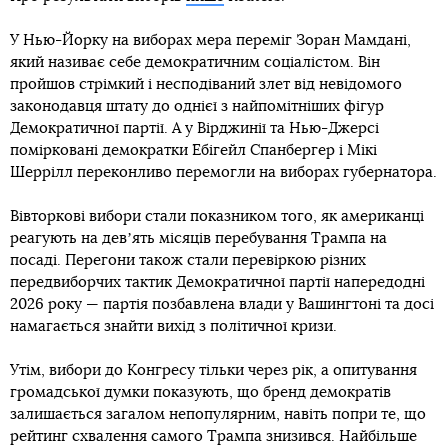
У Нью-Йорку на виборах мера переміг Зоран Мамдані,
який називає себе демократичним соціалістом. Він
пройшов стрімкий і несподіваний злет від невідомого
законодавця штату до однієї з найпомітніших фігур
Демократичної партії. А у Вірджинії та Нью-Джерсі
помірковані демократки Ебігейл Спанбергер і Мікі
Шеррілл переконливо перемогли на виборах губернатора.
Вівторкові вибори стали показником того, як американці
реагують на девʼять місяців перебування Трампа на
посаді. Перегони також стали перевіркою різних
передвиборчих тактик Демократичної партії напередодні
2026 року — партія позбавлена ​​влади у Вашингтоні та досі
намагається знайти вихід з політичної кризи.
Утім, вибори до Конгресу тільки через рік, а опитування
громадської думки показують, що бренд демократів
залишається загалом непопулярним, навіть попри те, що
рейтинг схвалення самого Трампа знизився. Найбільше