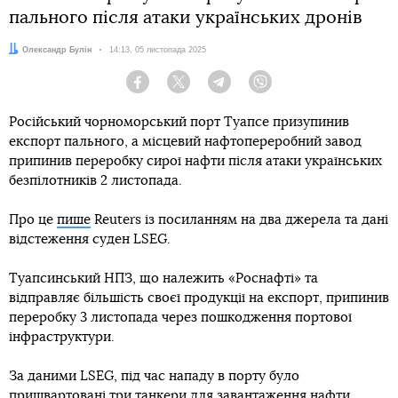
пального після атаки українських дронів
Автор:
Олександр Булін
Дата:
14:13, 05 листопада 2025
Facebook
Twitter
Telegram
Viber
Російський чорноморський порт Туапсе призупинив
експорт пального, а місцевий нафтопереробний завод
припинив переробку сирої нафти після атаки українських
безпілотників 2 листопада.
Про це
пише
Reuters із посиланням на два джерела та дані
відстеження суден LSEG.
Туапсинський НПЗ, що належить «Роснафті» та
відправляє більшість своєї продукції на експорт, припинив
переробку 3 листопада через пошкодження портової
інфраструктури.
За даними LSEG, під час нападу в порту було
пришвартовані три танкери для завантаження нафти,