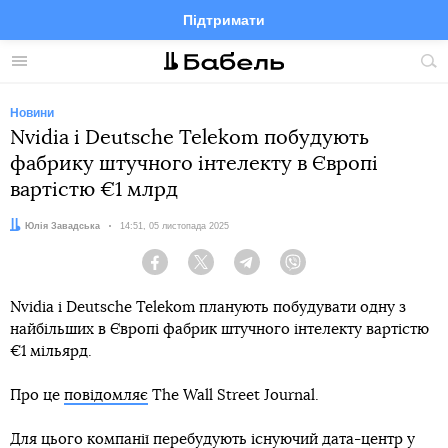
Підтримати
Facebook
Telegram
Twitter
Instagram
Меню
По
по
сай
Новини
Nvidia і Deutsche Telekom побудують
фабрику штучного інтелекту в Європі
вартістю €1 млрд
Автор:
Юлія Завадська
Дата:
14:51, 05 листопада 2025
Facebook
Twitter
Telegram
Viber
Nvidia і Deutsche Telekom планують побудувати одну з
найбільших в Європі фабрик штучного інтелекту вартістю
€1 мільярд.
Про це
повідомляє
The Wall Street Journal.
Для цього компанії перебудують існуючий дата-центр у