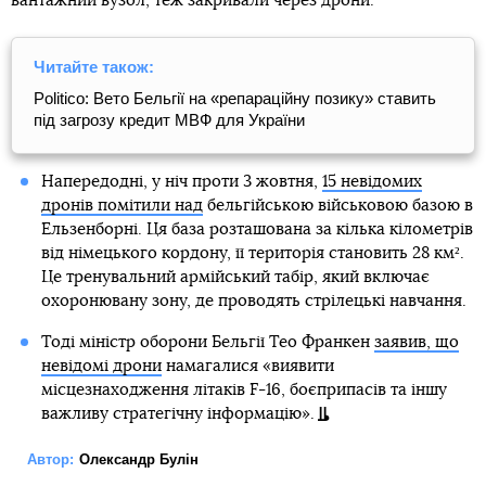
вантажний вузол, теж закривали через дрони.
Читайте також:
Politico: Вето Бельгії на «репараційну позику» ставить
під загрозу кредит МВФ для України
Напередодні, у ніч проти 3 жовтня,
15 невідомих
дронів помітили над
бельгійською військовою базою в
Ельзенборні. Ця база розташована за кілька кілометрів
від німецького кордону, її територія становить 28 км².
Це тренувальний армійський табір, який включає
охоронювану зону, де проводять стрілецькі навчання.
Тоді міністр оборони Бельгії Тео Франкен
заявив, що
невідомі дрони
намагалися «виявити
місцезнаходження літаків F-16, боєприпасів та іншу
важливу стратегічну інформацію».
Автор:
Олександр Булін