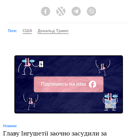
Facebook
Twitter
Telegram
Viber
Теги:
США
Дональд Трамп
Підпишись на наш
Facebook
Новини
Главу Інгушетії заочно засудили за