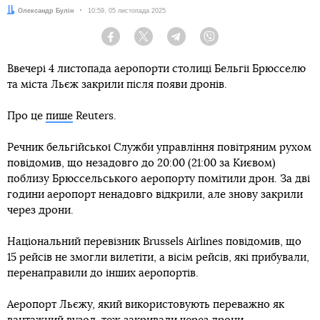
Автор:
Олександр Булін
Дата:
10:59, 05 листопада 2025
Facebook
Twitter
Telegram
Viber
Ввечері 4 листопада аеропорти столиці Бельгії Брюсселю
та міста Льєж закрили після появи дронів.
Про це
пише
Reuters.
Речник бельгійської Служби управління повітряним рухом
повідомив, що незадовго до 20:00 (21:00 за Києвом)
поблизу Брюссельського аеропорту помітили дрон. За дві
години аеропорт ненадовго відкрили, але знову закрили
через дрони.
Національний перевізник Brussels Airlines повідомив, що
15 рейсів не змогли вилетіти, а вісім рейсів, які прибували,
перенаправили до інших аеропортів.
Аеропорт Льєжу, який використовують переважно як