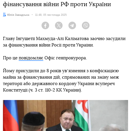
фінансування війни РФ проти України
Автор:
Юлія Завадська
Дата:
11:48, 05 листопада 2025
Facebook
Twitter
Telegram
Viber
Главу Інгушетії Махмуда-Алі Каліматова заочно засудили
за фінансування війни Росії проти України.
Про це
повідомляє
Офіс генпрокурора.
Йому присудили до 8 років увʼязнення з конфіскацією
майна за фінансування дій, спрямованих на зміну меж
території або державного кордону України всупереч
Конституції (ч. 3 ст. 110-2 КК України).