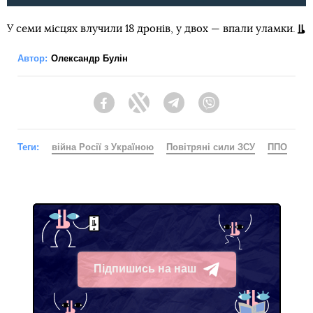
У семи місцях влучили 18 дронів, у двох — впали уламки.
Автор:
Олександр Булін
Facebook
Twitter
Telegram
Viber
Теги:
війна Росії з Україною
Повітряні сили ЗСУ
ППО
Підпишись на наш
Telegram