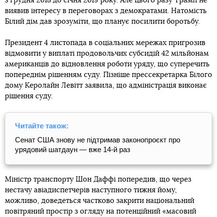
з грудня 2018 до січня 2019 року. Але цього разу Трамп не
виявив інтересу в переговорах з демократами. Натомість
Білий дім дав зрозуміти, що планує посилити боротьбу.
Президент 4 листопада в соціальних мережах пригрозив
відмовити у виплаті продовольчих субсидій 42 мільйонам
американців до відновлення роботи уряду, що суперечить
попереднім рішенням суду. Пізніше прессекретарка Білого
дому Керолайн Левітт заявила, що адміністрація виконає
рішення суду.
Читайте також:
Сенат США знову не підтримав законопроєкт про
урядовий шатдаун ― вже 14-й раз
Міністр транспорту Шон Даффі попередив, що через
нестачу авіадиспетчерів наступного тижня йому,
можливо, доведеться частково закрити національний
повітряний простір з огляду на потенційний «масовий