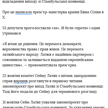
відкладення виходу зі Стамбульської конвенції.
Про це
написала
премʼєр-міністерка країни Евіка Сіліня в
X.
53 депутати проголосували «за», 18 були «проти» і один
утримався.
«Я вітаю це рішення. Це перемога демократії,
верховенства права і прав жінок. Це перемога
латвійського народу. Латвія є надійним партнером і
союзником та залишається відданою європейським
цінностям», — прокоментувала премʼєрка.
22 жовтня комітет Сейму Латвії з питань закордонних
справ
вирішив
розглянути в першому читанні
законопроєкт про вихід Латвії зі Стамбульської конвенції.
Тоді його подали до Сейму для термінового розгляду.
31 жовтня Сейм Латвії ухвалив законопроєкт про
денонсацію Стамбульської конвенції. За ухвалення закону