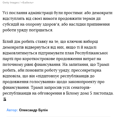
Getty Images / «Бабель»
Усі послання адміністрації були простими: або демократи
відступлять від своєї вимоги продовжити термін дії
субсидій на охорону здоровʼя, або наслідки припинення
роботи уряду погіршаться.
Білий дім робить ставку на те, що ключові виборці
демократів відвернуться від них, якщо ті й надалі
відмовлятимуться підтримувати план Республіканської
партії про короткострокове продовження витрат на
поточному рівні фінансування. На запитання, що Трамп
робить, аби поновити роботу уряду, прессекретарка
відповіла, що він «підштовхує республіканців до
продовження голосування» щодо законопроекту про
фінансування. Трамп запросив усіх сенаторів-
республіканців на обговорення в Білому домі 5 листопада.
Автор:
Олександр Булін