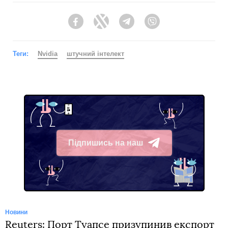
Facebook
Twitter
Telegram
Viber
Теги:
Nvidia
штучний інтелект
Підпишись на наш
Telegram
Новини
Reuters: Порт Туапсе призупинив експорт