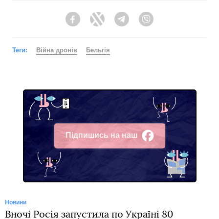
Facebook
Twitter
Telegram
Viber
Теги:
Війна дронів
Бельгія
Підпишись на наш
Facebook
Новини
Вночі Росія запустила по Україні 80