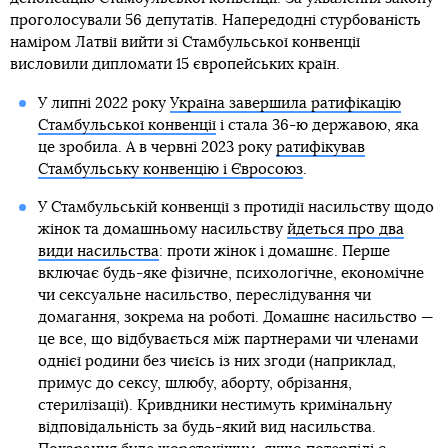
проголосували 56 депутатів. Напередодні стурбованість
наміром Латвії вийти зі Стамбульської конвенції
висловили дипломати 15 європейських країн.
У липні 2022 року
Україна завершила ратифікацію
Стамбульської конвенції
і стала 36-ю державою, яка
це зробила. А в червні 2023 року
ратифікував
Стамбульську конвенцію і Євросоюз
.
У Стамбульській конвенції з протидії насильству щодо
жінок та домашньому насильству
йдеться про два
види насильства
: проти жінок і домашнє. Перше
включає будь-яке фізичне, психологічне, економічне
чи сексуальне насильство, переслідування чи
домагання, зокрема на роботі. Домашнє насильство —
це все, що відбувається між партнерами чи членами
однієї родини без чиєїсь із них згоди (наприклад,
примус до сексу, шлюбу, аборту, обрізання,
стерилізації). Кривдники нестимуть кримінальну
відповідальність за будь-який вид насильства.