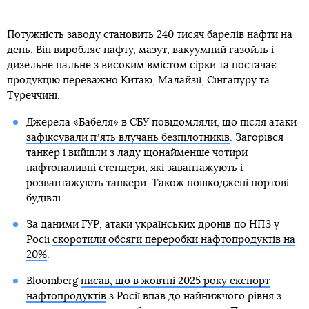
Потужність заводу становить 240 тисяч барелів нафти на
день. Він виробляє нафту, мазут, вакуумний газойль і
дизельне пальне з високим вмістом сірки та постачає
продукцію переважно Китаю, Малайзії, Сінгапуру та
Туреччині.
Джерела «Бабеля» в СБУ повідомляли, що після атаки
зафіксували пʼять влучань безпілотників
. Загорівся
танкер і вийшли з ладу щонайменше чотири
нафтоналивні стендери, які завантажують і
розвантажують танкери. Також пошкоджені портові
будівлі.
За даними ГУР, атаки українських дронів по НПЗ у
Росії
скоротили обсяги переробки нафтопродуктів на
20%
.
Bloomberg
писав, що в жовтні 2025 року експорт
нафтопродуктів
з Росії впав до найнижчого рівня з