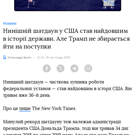
Новини
Нинішній шатдаун у США став найдовшим
в історії держави. Але Трамп не збирається
йти на поступки
Автор:
Олександр Булін
Дата:
12:22, 05 листопада 2025
Facebook
Twitter
Telegram
Viber
Нинішній шатдаун — часткова зупинка роботи
федеральних установ — став найдовшим в історії США. Він
триває вже 36-й день.
Про це
пише
The New York Times.
Минулий рекорд шатдауну теж належав адміністрації
президента США Дональда Трампа, тоді він тривав 34 дні: