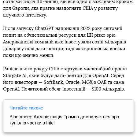
сотнями тисяч ШI-чипів), він все одно є важливим кроком
для Європи, яка прагне наздогнати США у розвитку
штучного інтелекту.
Після запуску ChatGPT наприкінці 2022 року світовий
попит на обчислювальні ресурси для ШІ різко зріс.
Американські компанії вже інвестували сотні мільярдів
доларів у нові дата-центри, тоді як європейські внески
поки що значно менші.
Раніше цього року у США стартував масштабний проєкт
Stargate AI, який будує дата-центри для OpenAI. Серед
його інвесторів — SoftBank, Oracle, MGX з ОАЕ та сама
OpenAI. Початковий обсяг інвестицій — $100 мільярдів.
Читайте також:
Bloomberg: Адміністрація Трампа домовляється про
купівлю частки в Intel