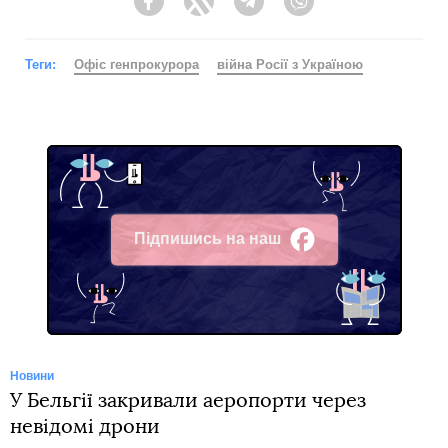
Facebook
Twitter
Telegram
Viber
Теги:
Офіс генпрокурора
війна Росії з Україною
Підпишись на наш
Facebook
Новини
У Бельгії закривали аеропорти через
невідомі дрони