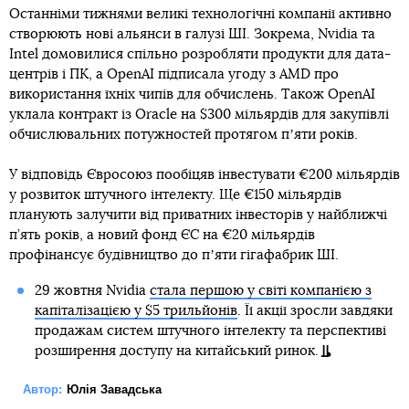
Останніми тижнями великі технологічні компанії активно
створюють нові альянси в галузі ШІ. Зокрема, Nvidia та
Intel домовилися спільно розробляти продукти для дата-
центрів і ПК, а OpenAI підписала угоду з AMD про
використання їхніх чипів для обчислень. Також OpenAI
уклала контракт із Oracle на $300 мільярдів для закупівлі
обчислювальних потужностей протягом пʼяти років.
У відповідь Євросоюз пообіцяв інвестувати €200 мільярдів
у розвиток штучного інтелекту. Ще €150 мільярдів
планують залучити від приватних інвесторів у найближчі
п’ять років, а новий фонд ЄС на €20 мільярдів
профінансує будівництво до пʼяти гігафабрик ШІ.
29 жовтня Nvidia
стала першою у світі компанією з
капіталізацією у $5 трильйонів
. Її акції зросли завдяки
продажам систем штучного інтелекту та перспективі
розширення доступу на китайський ринок.
Автор:
Юлія Завадська