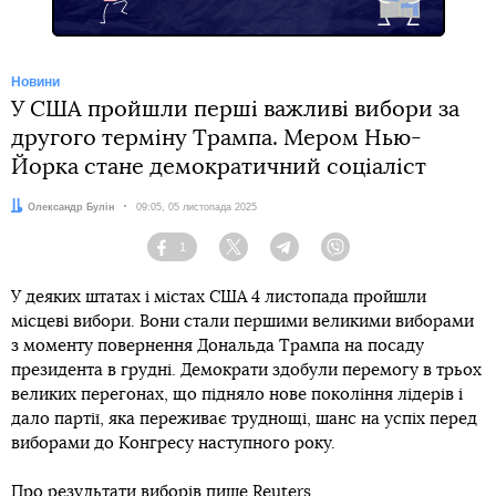
Новини
У США пройшли перші важливі вибори за
другого терміну Трампа. Мером Нью-
Йорка стане демократичний соціаліст
Автор:
Олександр Булін
Дата:
09:05, 05 листопада 2025
1
Facebook
Twitter
Telegram
Viber
У деяких штатах і містах США 4 листопада пройшли
місцеві вибори. Вони стали першими великими виборами
з моменту повернення Дональда Трампа на посаду
президента в грудні. Демократи здобули перемогу в трьох
великих перегонах, що підняло нове покоління лідерів і
дало партії, яка переживає труднощі, шанс на успіх перед
виборами до Конгресу наступного року.
Про результати виборів
пише
Reuters.