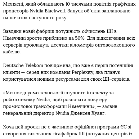
Мюнхені, який обладнають 10 тисячами новітніх графічних
процесорів Nvidia Blackwell. Запуск обʼєкта заплановано
на початок наступного року.
Завдяки новій фабриці потужність обчислень ШІ в
Німеччині зросте приблизно на 50%. Для підключення всіх
серверів прокладуть десятки кілометрів оптоволоконного
кабелю.
Deutsche Telekom повідомила, що вже є перші потенційні
клієнти — серед них компанія Perplexity, яка планує
користуватися новими ресурсами для своїх ШІ-сервісів.
«Ми поєднуємо технології штучного інтелекту та
робототехніку Nvidia, щоб розпочати нову еру
промислової трансформації Німеччини», — заявив
генеральний директор Nvidia Дженсен Хуанг.
Хоча цей проєкт не є частиною офіційної програми ЄС зі
створення так званих гігафабрик ШІ (потужних центрів із