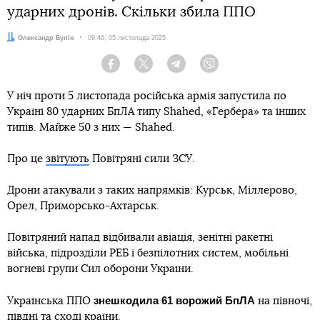
ударних дронів. Скільки збила ППО
Автор:
Олександр Булін
Дата:
09:46, 05 листопада 2025
Facebook
Twitter
Telegram
Viber
У ніч проти 5 листопада російська армія запустила по
Україні 80 ударних БпЛА типу Shahed, «Гербера» та інших
типів. Майже 50 з них — Shahed.
Про це
звітують
Повітряні сили ЗСУ.
Дрони атакували з таких напрямків: Курськ, Міллерово,
Орел, Приморсько-Ахтарськ.
Повітряний напад відбивали авіація, зенітні ракетні
війська, підрозділи РЕБ і безпілотних систем, мобільні
вогневі групи Сил оборони України.
знешкодила 61 ворожий
БпЛА
Українська ППО
на півночі,
півдні та сході країни.