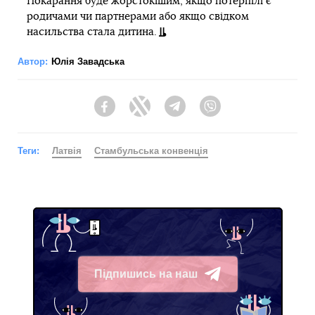
Покарання буде жорстокішим, якщо потерпілі є
родичами чи партнерами або якщо свідком
насильства стала дитина.
Автор:
Юлія Завадська
Facebook
Twitter
Telegram
Viber
Теги:
Латвія
Стамбульська конвенція
Підпишись на наш
Telegram