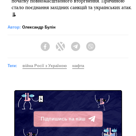
початку повномасштабного вторгнення. Причиною
стало поєднання західних санкцій та українських атак.
Автор:
Олександр Булін
Facebook
Twitter
Telegram
Viber
Теги:
війна Росії з Україною
нафта
Підпишись на наш
Telegram