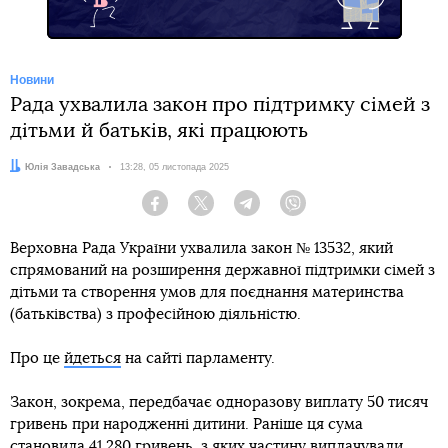
Новини
Рада ухвалила закон про підтримку сімей з
дітьми й батьків, які працюють
Автор:
Юлія Завадська
Дата:
13:28, 05 листопада 2025
Facebook
Twitter
Telegram
Viber
Верховна Рада України ухвалила закон № 13532, який
спрямований на розширення державної підтримки сімей з
дітьми та створення умов для поєднання материнства
(батьківства) з професійною діяльністю.
Про це
йдеться
на сайті парламенту.
Закон, зокрема, передбачає одноразову виплату 50 тисяч
гривень при народженні дитини. Раніше ця сума
становила 41 280 гривень, з яких частину виплачували