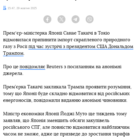
Дата:
15:47, 29 жовтня 2025
Facebook
Twitter
Telegram
Viber
Премʼєр-міністерка Японії Санае Такаїчі в Токіо
відмовилася припинити імпорт скрапленого природного
газу з Росії
під час зустрічі з президентом США Дональдом
Трампом
.
Про це
повідомляє
Reuters з посиланням на анонімні
джерела.
Прем’єрка Такаїчі закликала Трампа проявити розуміння,
тому що Японії буде складно відмовитися від російських
енергоносіїв, повідомили виданню анонімні чиновники.
Міністр економіки Японії Йоджі Муто ще тиждень тому
заявляв, що Японія зменшить обсяги закупівель
російського СПГ, але повністю відмовитися найближчим
часом не зможе, адже це призведе до зростання тарифів