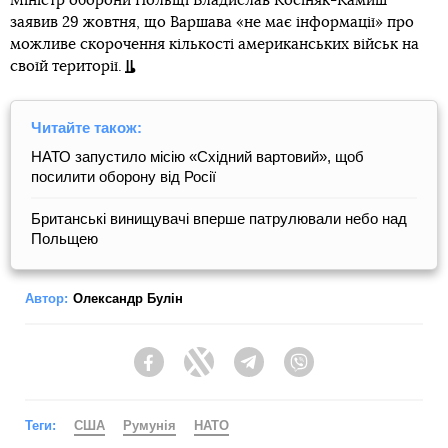
Міністр оборони Польщі Владислав Косіняк-Камиш
заявив 29 жовтня, що Варшава «не має інформації» про
можливе скорочення кількості американських військ на
своїй території.
Читайте також:
НАТО запустило місію «Східний вартовий», щоб
посилити оборону від Росії
Британські винищувачі вперше патрулювали небо над
Польщею
Автор:
Олександр Булін
Facebook
Twitter
Telegram
Viber
Теги:
США
Румунія
НАТО