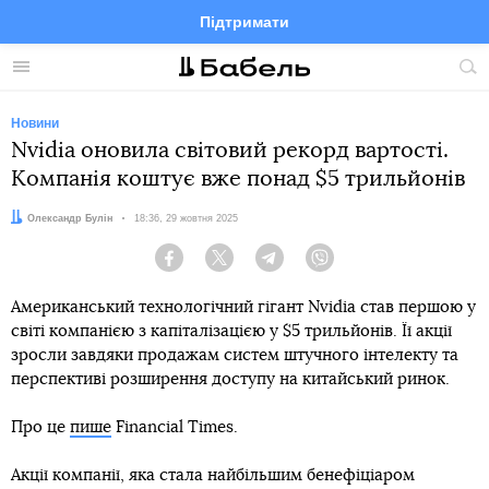
Підтримати
Facebook
Telegram
Twitter
Instagram
Меню
По
по
сай
Новини
Nvidia оновила світовий рекорд вартості.
Компанія коштує вже понад $5 трильйонів
Автор:
Олександр Булін
Дата:
18:36, 29 жовтня 2025
Facebook
Twitter
Telegram
Viber
Американський технологічний гігант Nvidia став першою у
світі компанією з капіталізацією у $5 трильйонів. Її акції
зросли завдяки продажам систем штучного інтелекту та
перспективі розширення доступу на китайський ринок.
Про це
пише
Financial Times.
Акції компанії, яка стала найбільшим бенефіціаром