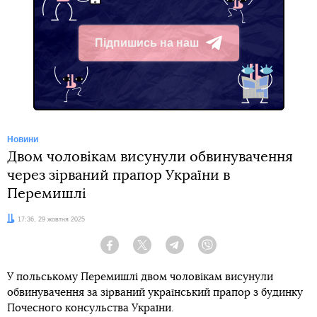
Підпишись на наш
Telegram
Новини
Двом чоловікам висунули обвинувачення
через зірваний прапор України в
Перемишлі
Дата:
17:36, 29 жовтня 2025
Facebook
Twitter
Telegram
Viber
У польському Перемишлі двом чоловікам висунули
обвинувачення за зірваний український прапор з будинку
Почесного консульства України.