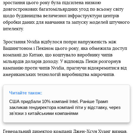
зростання цього року була підсилена низкою
довгострокових багатомільярдних угод по всьому світу
щодо будівництва величезної інфраструктури центрів
обробки даних для навчання та запуску моделей штучного
інтелекту.
Зростання Nvidia відбулося попри напруженість між
Вашингтоном і Пекіном цього року, яка обмежила доступ
компанії до Китаю, що коштувало виробнику чипів
мільярдів доларів доходу. У відповідь Пекін розгорнув
кампанію проти чипів Nvidia, прагнучи відокремитися від
американських технологій виробництва мікрочипів.
Читайте також:
США придбали 10% компанії Intel. Раніше Трамп
закликав гендиректора компанії піти у відставку, через
звʼязки з китайськими компаніями
Генеральний директор компанії Джен-Хсун Хуанг визнав,