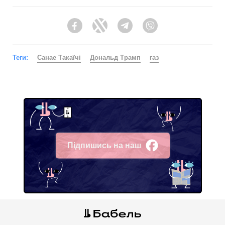
Facebook
Twitter
Telegram
Viber
Теги:
Санае Такаїчі
Дональд Трамп
газ
Підпишись на наш
Facebook