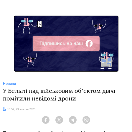
Підпишись на наш
Facebook
Новини
У Бельгії над військовим обʼєктом двічі
помітили невідомі дрони
Дата:
15:57, 29 жовтня 2025
Facebook
Twitter
Telegram
Viber