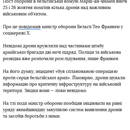
Пост охорони в бельгійській комуні Марш-ан-Фамен вночі
25 і 26 жовтня помітив кілька дронів над важливим
військовим об’єктом.
Про це
повідомив
міністр оборони Бельгії Тео Франкен у
соцмережі Х.
Невідомі дрони кружляли над частинами штабу
армійської бригади дві ночі підряд. Поліція та військова
розвідка вже розпочали розслідування, пише Франкен.
На його думку, інцидент «був спланованою операцією
проти серця бельгійської армії». Ймовірно, дрони шукали
інформацію про критичну інфраструктуру на військовій
території. Звідки вони — поки невідомо.
На тлі події міністр оборони пообіцяв ініціювати на рівні
уряду якнайшвидшу закупівлю систем виявлення дронів
та засобів боротьби з ними.