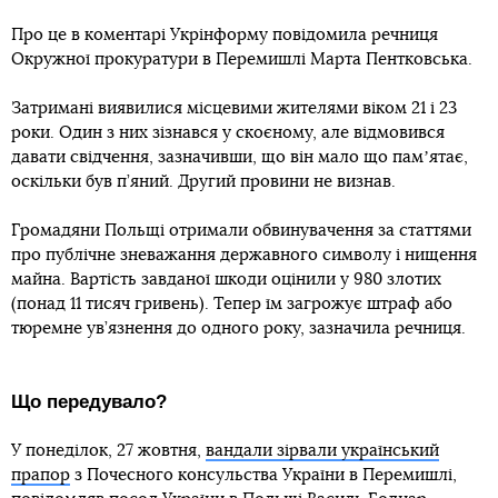
Про це в коментарі Укрінформу повідомила речниця
Окружної прокуратури в Перемишлі Марта Пентковська.
Затримані виявилися місцевими жителями віком 21 і 23
роки. Один з них зізнався у скоєному, але відмовився
давати свідчення, зазначивши, що він мало що памʼятає,
оскільки був п’яний. Другий провини не визнав.
Громадяни Польщі отримали обвинувачення за статтями
про публічне зневажання державного символу і нищення
майна. Вартість завданої шкоди оцінили у 980 злотих
(понад 11 тисяч гривень). Тепер їм загрожує штраф або
тюремне ув’язнення до одного року, зазначила речниця.
Що передувало?
У понеділок, 27 жовтня,
вандали зірвали український
прапор
з Почесного консульства України в Перемишлі,