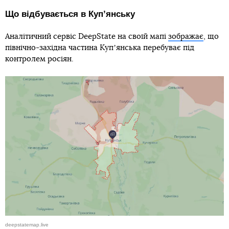
Що відбувається в Купʼянську
Аналітичний сервіс DeepState на своїй мапі
зображає
, що
північно-західна частина Купʼянська перебуває під
контролем росіян.
deepstatemap.live