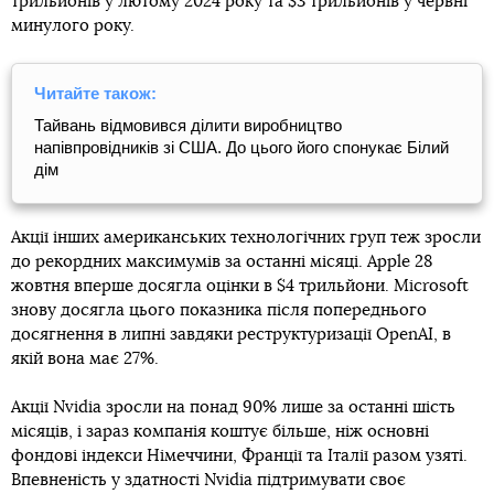
трильйонів у лютому 2024 року та $3 трильйонів у червні
минулого року.
Читайте також:
Тайвань відмовився ділити виробництво
напівпровідників зі США. До цього його спонукає Білий
дім
Акції інших американських технологічних груп теж зросли
до рекордних максимумів за останні місяці. Apple 28
жовтня вперше досягла оцінки в $4 трильйони. Microsoft
знову досягла цього показника після попереднього
досягнення в липні завдяки реструктуризації OpenAI, в
якій вона має 27%.
Акції Nvidia зросли на понад 90% лише за останні шість
місяців, і зараз компанія коштує більше, ніж основні
фондові індекси Німеччини, Франції та Італії разом узяті.
Впевненість у здатності Nvidia підтримувати своє