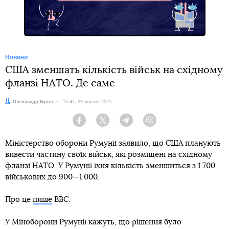
Новини
США зменшать кількість військ на східному
фланзі НАТО. Де саме
Автор:
Олександр Булін
Дата:
16:47, 29 жовтня 2025
Facebook
Twitter
Telegram
Viber
Міністерство оборони Румунії заявило, що США планують
вивести частину своїх військ, які розміщені на східному
фланзі НАТО. У Румунії їхня кількість зменшиться з 1 700
військових до 900—1 000.
Про це
пише
BBC.
У Міноборони Румунії кажуть, що рішення було