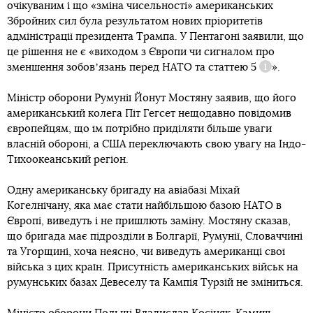
очікуваним і що «зміна чисельності» американських
Збройних сил була результатом нових пріоритетів
адміністрації президента Трампа. У Пентагоні заявили, що
це рішення не є «виходом з Європи чи сигналом про
зменшення зобовʼязань перед НАТО та
статтею 5
».
Довідка
Міністр оборони Румунії Йонут Мостяну заявив, що його
американський колега Піт Гегсет нещодавно повідомив
європейцям, що їм потрібно приділяти більше уваги
власній обороні, а США переключають свою увагу на Індо-
Тихоокеанський регіон.
Одну американську бригаду на авіабазі Міхай
Когелнічану, яка має стати найбільшою базою НАТО в
Європі, виведуть і не пришлють заміну. Мостяну сказав,
що бригада має підрозділи в Болгарії, Румунії, Словаччині
та Угорщині, хоча неясно, чи виведуть американці свої
війська з цих країн. Присутність американських військ на
румунських базах Девеселу та Кампія Турзій не зміниться.