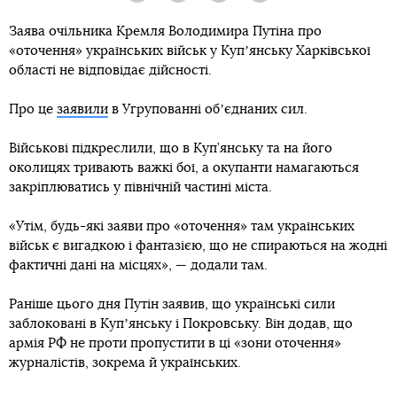
Заява очільника Кремля Володимира Путіна про
«оточення» українських військ у Купʼянську Харківської
області не відповідає дійсності.
Про це
заявили
в Угрупованні обʼєднаних сил.
Військові підкреслили, що в Куп’янську та на його
околицях тривають важкі бої, а окупанти намагаються
закріплюватись у північній частині міста.
«Утім, будь-які заяви про «оточення» там українських
військ є вигадкою і фантазією, що не спираються на жодні
фактичні дані на місцях», — додали там.
Раніше цього дня Путін заявив, що українські сили
заблоковані в Купʼянську і Покровську. Він додав, що
армія РФ не проти пропустити в ці «зони оточення»
журналістів, зокрема й українських.