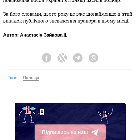
повідомляв посол України в Польщі Василь Боднар.
За його словами, цього року це вже щонайменше пʼятий
випадок публічного зневаження прапора в цьому місці.
Автор: Анастасія Зайкова
Facebook
Twitter
Telegram
Viber
Теги:
Польща
Підпишись на наш
Telegram