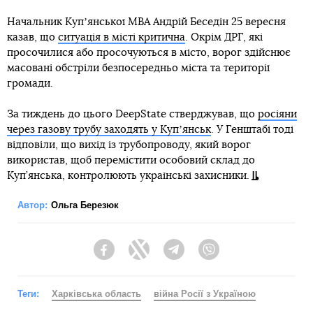
Начальник Купʼянської МВА Андрій Беседін 25 вересня
казав, що
ситуація в місті критична
. Окрім ДРГ, які
просочилися або просочуються в місто, ворог здійснює
масовані обстріли безпосередньо міста та території
громади.
За тиждень до цього DeepState стверджував, що
росіяни
через газову трубу заходять у Купʼянськ
. У Генштабі тоді
відповіли, що вихід із трубопроводу, який ворог
використав, щоб перемістити особовий склад до
Куп’янська, контролюють українські захисники.
Автор:
Ольга Березюк
Facebook
Twitter
Telegram
Viber
Теги:
Харківська область
війна Росії з Україною