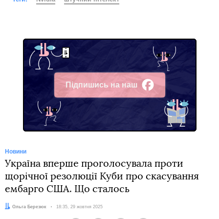
Підпишись на наш
Facebook
Новини
Україна вперше проголосувала проти
щорічної резолюції Куби про скасування
ембарго США. Що сталось
Автор:
Ольга Березюк
Дата:
18:35, 29 жовтня 2025