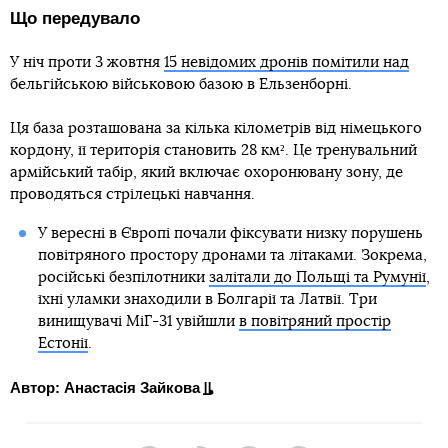
Що передувало
У ніч проти 3 жовтня
15 невідомих дронів помітили над
бельгійською військовою базою в Ельзенборні.
Ця база розташована за кілька кілометрів від німецького
кордону, її територія становить 28 км². Це тренувальний
армійський табір, який включає охоронювану зону, де
проводяться стрілецькі навчання.
У вересні в Європі почали фіксувати низку порушень
повітряного простору дронами та літаками. Зокрема,
російські безпілотники
залітали до Польщі та Румунії
,
їхні уламки знаходили в Болгарії та Латвії. Три
винищувачі МіГ-31 увійшли
в повітряний простір
Естонії
.
Автор: Анастасія Зайкова