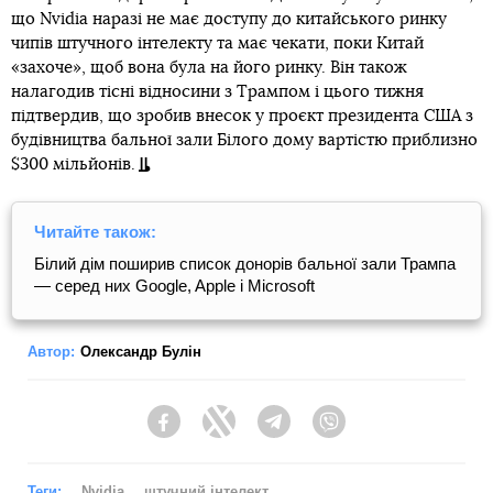
що Nvidia наразі не має доступу до китайського ринку
чипів штучного інтелекту та має чекати, поки Китай
«захоче», щоб вона була на його ринку. Він також
налагодив тісні відносини з Трампом і цього тижня
підтвердив, що зробив внесок у проєкт президента США з
будівництва бальної зали Білого дому вартістю приблизно
$300 мільйонів.
Читайте також:
Білий дім поширив список донорів бальної зали Трампа
— серед них Google, Apple і Microsoft
Автор:
Олександр Булін
Facebook
Twitter
Telegram
Viber
Теги:
Nvidia
штучний інтелект