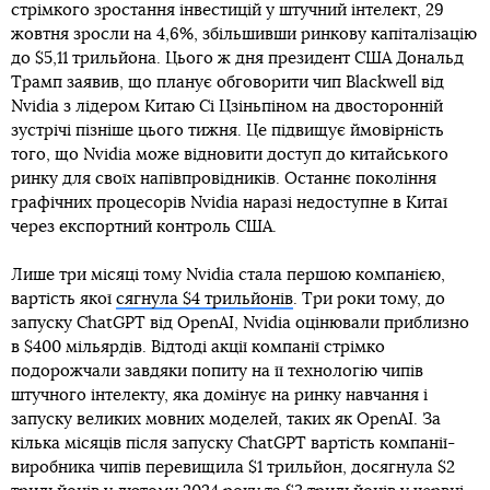
стрімкого зростання інвестицій у штучний інтелект, 29
жовтня зросли на 4,6%, збільшивши ринкову капіталізацію
до $5,11 трильйона. Цього ж дня президент США Дональд
Трамп заявив, що планує обговорити чип Blackwell від
Nvidia з лідером Китаю Сі Цзіньпіном на двосторонній
зустрічі пізніше цього тижня. Це підвищує ймовірність
того, що Nvidia може відновити доступ до китайського
ринку для своїх напівпровідників. Останнє покоління
графічних процесорів Nvidia наразі недоступне в Китаї
через експортний контроль США.
Лише три місяці тому Nvidia стала першою компанією,
вартість якої
сягнула $4 трильйонів
. Три роки тому, до
запуску ChatGPT від OpenAI, Nvidia оцінювали приблизно
в $400 мільярдів. Відтоді акції компанії стрімко
подорожчали завдяки попиту на її технологію чипів
штучного інтелекту, яка домінує на ринку навчання і
запуску великих мовних моделей, таких як OpenAI. За
кілька місяців після запуску ChatGPT вартість компанії-
виробника чипів перевищила $1 трильйон, досягнула $2