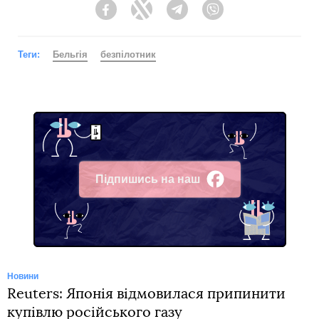
Facebook
Twitter
Telegram
Viber
Теги:
Бельгія
безпілотник
Підпишись на наш
Facebook
Новини
Reuters: Японія відмовилася припинити
купівлю російського газу