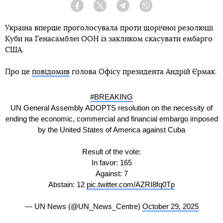
Facebook
Twitter
Telegram
Viber
Україна вперше проголосувала проти щорічної резолюції
Куби на Генасамблеї ООН із закликом скасувати ембарго
США.
Про це
повідомив
голова Офісу президента Андрій Єрмак.
#BREAKING
UN General Assembly ADOPTS resolution on the necessity of
ending the economic, commercial and financial embargo imposed
by the United States of America against Cuba
Result of the vote:
In favor: 165
Against: 7
Abstain: 12
pic.twitter.com/AZRI8fq0Tp
— UN News (@UN_News_Centre)
October 29, 2025