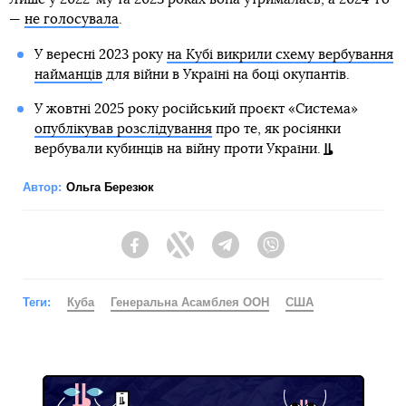
—
не голосувала
.
У вересні 2023 року
на Кубі викрили схему вербування
найманців
для війни в Україні на боці окупантів.
У жовтні 2025 року російський проєкт «Система»
опублікував розслідування
про те, як росіянки
вербували кубинців на війну проти України.
Автор:
Ольга Березюк
Facebook
Twitter
Telegram
Viber
Теги:
Куба
Генеральна Асамблея ООН
США