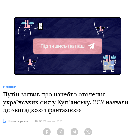
Підпишись на наш
Telegram
Новини
Путін заявив про начебто оточення
українських сил у Купʼянську. ЗСУ назвали
це «вигадкою і фантазією»
Автор:
Ольга Березюк
Дата:
16:32, 29 жовтня 2025
Facebook
Twitter
Telegram
Viber