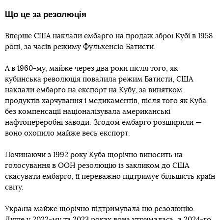
Що це за резолюція
Вперше США наклали ембарго на продаж зброї Кубі в 1958
році, за часів режиму Фульхенсіо Батисти.
А в 1960-му, майже через два роки після того, як
кубинська революція повалила режим Батисти, США
наклали ембарго на експорт на Кубу, за винятком
продуктів харчування і медикаментів, після того як Куба
без компенсації націоналізувала американські
нафтопереробні заводи. Згодом ембарго розширили —
воно охопило майже весь експорт.
Починаючи з 1992 року Куба щорічно виносить на
голосування в ООН резолюцію із закликом до США
скасувати ембарго, її переважно підтримує більшість країн
світу.
Україна майже щорічно підтримувала цю резолюцію.
Лише у 2022-му та 2023 роках вона утрималась, а 2024-го