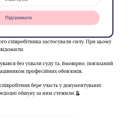
Підтримати
ого співробітника застосували силу. При цьому
овідомили.
вався без ухвали суду та, ймовірно, пов’язаний
ацівником професійних обов’язків.
 співробітник бере участь у документуванні
редодні обшуку за ним стежили.