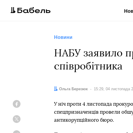
Но
Новини
НАБУ заявило п
співробітника
Автор:
Ольга Березюк
Дата:
15:29, 04 листопада 
У ніч проти 4 листопада прокур
Facebook
спецпризначенців провели обшу
антикорупційного бюро.
Twitter