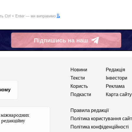
іть
Ctrl
+
Enter
— ми виправимо
Підпишись на наш
Telegram
Новини
Редакція
Тексти
Інвестори
Користь
Реклама
 чому
Подкасти
Карта сайту
Правила редакції
и міжнародних
Політика користування сай
 редакційну
Політика конфіденційності