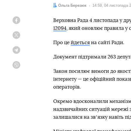
Автор:
Ольга Березюк
Дата:
14:59, 04 листопада 
Верховна Рада 4 листопада у д
Facebook
12094
, який оновлює правила у 
Twitter
Про це
йдеться
на сайті Ради.
Telegram
Документ підтримали 263 депут
Viber
Закон посилює вимоги до якості
інтернету — це офіційний пока
операторів.
Окремо вдосконалили механізм 
надзвичайних ситуацій мережі 
залишалися на звʼязку навіть пі