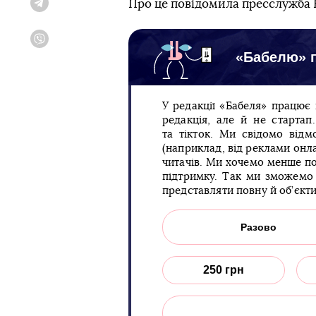
Про це повідомила пресслужба 
Telegram
Viber
«Бабелю» п
У редакції «Бабеля» працює
редакція, але й не старта
та тікток. Ми свідомо відм
(наприклад, від реклами онла
читачів. Ми хочемо менше по
підтримку. Так ми зможемо 
представляти повну й об’єкт
Разово
250 грн