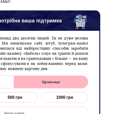
НАБУ.
отрібна ваша підтримка
 понад два десятки людей. Це не дуже велика
п. Ми оновлюємо сайт, ютуб, телеграм-канал
овилися від найпростіших способів заробити
йн-казино). «Бабель» існує на гранти й донати
кладатися на грантодавців і більше — на вашу
сфокусуватися на зобов’язаннях перед вами:
ивну новинну картину дня.
Щомісяця
500 грн
1000 грн