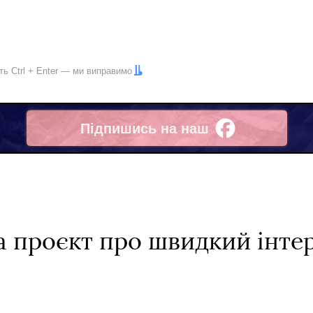
іть
Ctrl
+
Enter
— ми виправимо
Підпишись на наш
Facebook
а проєкт про швидкий інтер