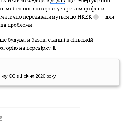
ії Михайло Федоров
додав
, що тепер українці
ть мобільного інтернету через смартфони.
томатично передаватимуться до
НКЕК
— для
Довідка
 на проблеми.
 будувати базові станції в сільській
аторію на перевірку.
нгу ЄС з 1 січня 2026 року
а