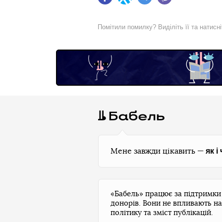
Facebook
Twitter
Telegram
Viber
Помітили помилку? Виділіть її та натисн
як і
Мене завжди цікавить —
«Бабель» працює за підтримк
донорів. Вони не впливають на
політику та зміст публікацій.