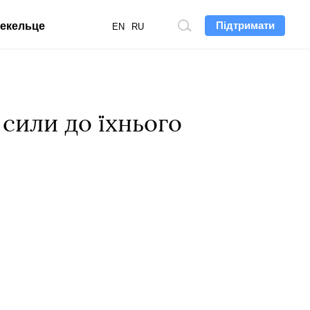
Підтримати
екельце
Пошук
EN
RU
по
сайту
сили до їхнього