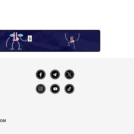
Facebook
Telegram
Twitter
Instagram
YouTube
TikTok
том