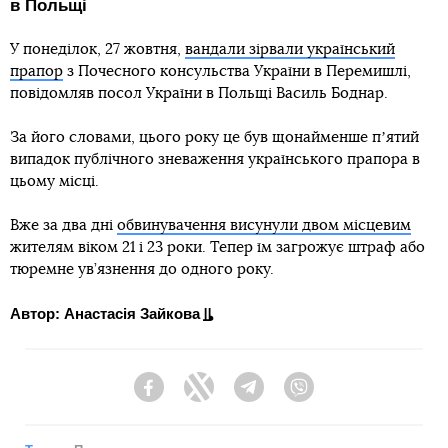
в Польщі
У понеділок, 27 жовтня,
вандали зірвали український
прапор
з Почесного консульства України в Перемишлі,
повідомляв посол України в Польщі Василь Боднар.
За його словами, цього року це був щонайменше пʼятий
випадок публічного зневаження українського прапора в
цьому місці.
Вже за два дні
обвинувачення висунули двом місцевим
жителям віком 21 і 23 роки. Тепер їм загрожує штраф або
тюремне ув’язнення до одного року.
Автор: Анастасія Зайкова
Facebook
Twitter
Telegram
Viber