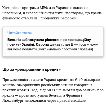
Хоча обсяг програми МВФ для України є відносно
невеликим, її схвалення сигналізує інвесторам, що країна
фінансово стабільна і продовжує реформи.
Читайте також:
Бельгія заблокувала рішення про «репараційну
позику» Україні. Європа шукає план Б
— і ось у чому
він може полягати (максимально простими словами)
Що за «репараційний кредит»
Про
можливість надати Україні кредит на €140 мільярдів
коштом заморожених російських активів говорять з
початку жовтня. Тоді лідери ЄС не змогли домовитись про
кредит — проти виступала Бельгія, а Франція і
Люксембург непокоїлися через правові наслідки.