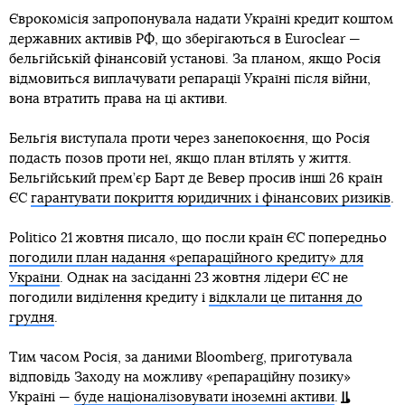
Єврокомісія запропонувала надати Україні кредит коштом
державних активів РФ, що зберігаються в Euroclear —
бельгійській фінансовій установі. За планом, якщо Росія
відмовиться виплачувати репарації Україні після війни,
вона втратить права на ці активи.
Бельгія виступала проти через занепокоєння, що Росія
подасть позов проти неї, якщо план втілять у життя.
Бельгійський прем’єр Барт де Вевер просив інші 26 країн
ЄС
гарантувати покриття юридичних і фінансових ризиків
.
Politico 21 жовтня писало, що посли країн ЄС попередньо
погодили план надання «репараційного кредиту» для
України
. Однак на засіданні 23 жовтня лідери ЄС не
погодили виділення кредиту і
відклали це питання до
грудня
.
Тим часом Росія, за даними Bloomberg, приготувала
відповідь Заходу на можливу «репараційну позику»
Україні —
буде націоналізовувати іноземні активи
.