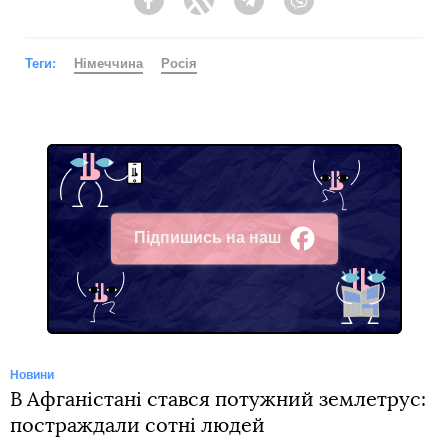
Facebook
Twitter
Telegram
Viber
Теги:
Німеччина
Росія
Підпишись на наш
Facebook
Новини
В Афганістані стався потужний землетрус:
постраждали сотні людей