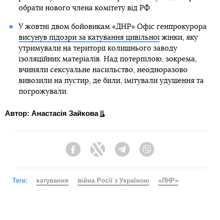
обрати нового члена комітету від РФ.
У жовтні двом бойовикам «ДНР» Офіс генпрокурора
висунув підозри за катування цивільної
жінки, яку
утримували на території колишнього заводу
ізоляційних матеріалів. Над потерпілою, зокрема,
вчиняли сексуальне насильство, неодноразово
вивозили на пустир, де били, імітували удушення та
погрожували.
Автор: Анастасія Зайкова
Facebook
Twitter
Telegram
Viber
Теги:
катування
війна Росії з Україною
«ЛНР»