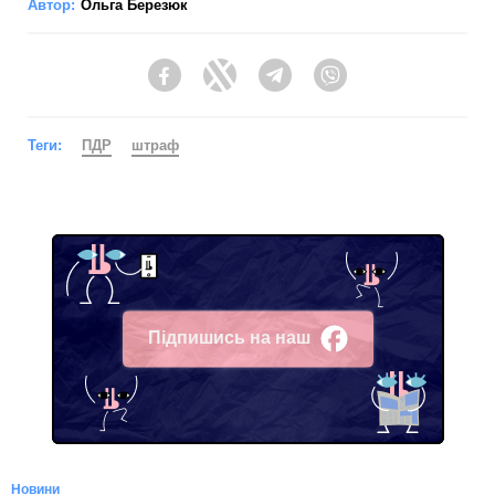
Автор:
Ольга Березюк
Facebook
Twitter
Telegram
Viber
Теги:
ПДР
штраф
Підпишись на наш
Facebook
Новини