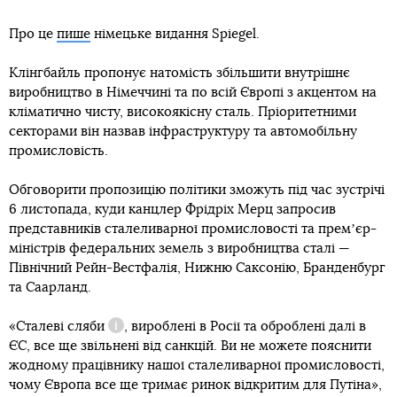
Про це
пише
німецьке видання Spiegel.
Клінгбайль пропонує натомість збільшити внутрішнє
виробництво в Німеччині та по всій Європі з акцентом на
кліматично чисту, високоякісну сталь. Пріоритетними
секторами він назвав інфраструктуру та автомобільну
промисловість.
Обговорити пропозицію політики зможуть під час зустрічі
6 листопада, куди канцлер Фрідріх Мерц запросив
представників сталеливарної промисловості та премʼєр-
міністрів федеральних земель з виробництва сталі —
Північний Рейн-Вестфалія, Нижню Саксонію, Бранденбург
Сляби
та Саарланд.
«Сталеві
сляби
, вироблені в Росії та оброблені далі в
Довідка
ЄС, все ще звільнені від санкцій. Ви не можете пояснити
жодному працівнику нашої сталеливарної промисловості,
чому Європа все ще тримає ринок відкритим для Путіна»,