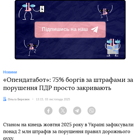
Підпишись на наш
Telegram
Новини
«Опендатабот»: 75% боргів за штрафами за
порушення ПДР просто закривають
Автор:
Ольга Березюк
Дата:
13:15, 03 листопада 2025
Facebook
Twitter
Telegram
Viber
Станом на кінець жовтня 2025 року в Україні зафіксували
понад 2 млн штрафів за порушення правил дорожнього
руху.