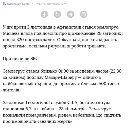
Автор:
Олександр Булін
Дата:
12:12, 03 листопада 2025
Facebook
Twitter
Telegram
Viber
У ніч проти 3 листопада в Афганістані стався землетрус.
Місцева влада повідомляє про щонайменше 20 загиблих і
понад 320 постраждалих. Очікується, що їхня кідькість
зростатиме, оскільки рятувальні роботи тривають.
Про це
пише
BBC.
Землетрус стався близько 01:00 за місцевим часом (22:30
за Києвом) поблизу Мазарі-Шаріфу — одного з
найбільших міст країни, де проживає близько 500 тисяч
жителів.
За даними Геологічної служби США, його магнітуда
становила 6,3, а глибина – 28 кілометрів. Землетрус
позначили помаранчевим рівнем небезпеки, що свідчить
про ймовірність «значних жертв».