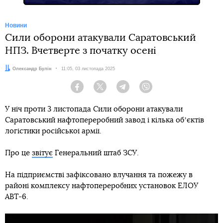
Новини
Cили оборони атакували Саратовський
НПЗ. Вчетверте з початку осені
Автор:
Олександр Булін
Дата:
11:05, 03 листопада 2025
Facebook
Twitter
Telegram
Viber
У ніч проти 3 листопада Сили оборони атакували
Саратовський нафтопереробний завод і кілька обʼєктів
логістики російської армії.
Про це
звітує
Генеральний штаб ЗСУ.
На підприємстві зафіксовано влучання та пожежу в
районі комплексу нафтопереробних установок ЕЛОУ
АВТ-6.