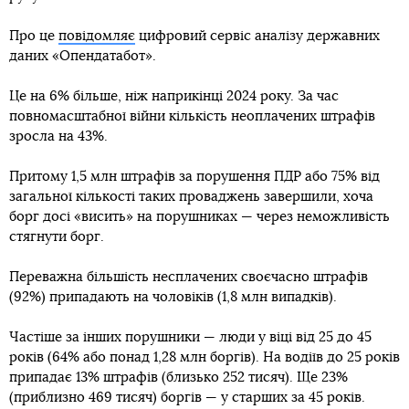
Про це
повідомляє
цифровий сервіс аналізу державних
даних «Опендатабот».
Це на 6% більше, ніж наприкінці 2024 року. За час
повномасштабної війни кількість неоплачених штрафів
зросла на 43%.
Притому 1,5 млн штрафів за порушення ПДР або 75% від
загальної кількості таких проваджень завершили, хоча
борг досі «висить» на порушниках — через неможливість
стягнути борг.
Переважна більшість несплачених своєчасно штрафів
(92%) припадають на чоловіків (1,8 млн випадків).
Частіше за інших порушники — люди у віці від 25 до 45
років (64% або понад 1,28 млн боргів). На водіїв до 25 років
припадає 13% штрафів (близько 252 тисяч). Ще 23%
(приблизно 469 тисяч) боргів — у старших за 45 років.