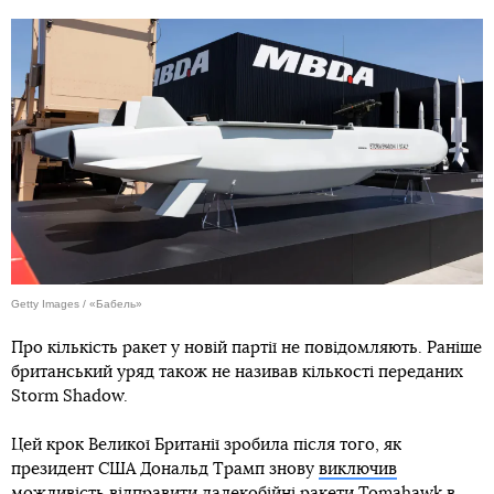
Getty Images / «Бабель»
Про кількість ракет у новій партії не повідомляють. Раніше
британський уряд також не називав кількості переданих
Storm Shadow.
Цей крок Великої Британії зробила після того, як
президент США Дональд Трамп знову
виключив
можливість
відправити далекобійні ракети Tomahawk в