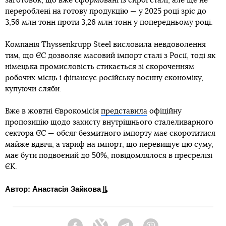
заготовок, що вже сформовані із сирої сталі, але ще не
перероблені на готову продукцію — у 2025 році зріс до
3,56 млн тонн проти 3,26 млн тонн у попередньому році.
Компанія Thyssenkrupp Steel висловила невдоволення
тим, що ЄС дозволяє масовий імпорт сталі з Росії, тоді як
німецька промисловість стикається зі скороченням
робочих місць і фінансує російську воєнну економіку,
купуючи сляби.
Вже в жовтні Єврокомісія
представила
офіційну
пропозицію щодо захисту внутрішнього сталеливарного
сектора ЄС — обсяг безмитного імпорту має скоротитися
майже вдвічі, а тариф на імпорт, що перевищує цю суму,
має бути подвоєний до 50%, повідомлялося в пресрелізі
ЄК.
Автор: Анастасія Зайкова