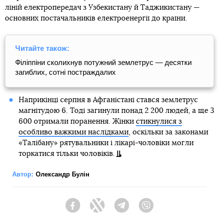
ліній електропередач з Узбекистану й Таджикистану —
основних постачальників електроенергії до країни.
Читайте також:
Філіппіни сколихнув потужний землетрус — десятки
загиблих, сотні постраждалих
Наприкінці серпня в Афганістані стався землетрус
магнітудою 6. Тоді загинули понад 2 200 людей, а ще 3
600 отримали поранення. Жінки
стикнулися з
особливо важкими наслідками
, оскільки за законами
«Талібану» рятувальники і лікарі-чоловіки могли
торкатися тільки чоловіків.
Автор:
Олександр Булін
Facebook
Twitter
Telegram
Viber