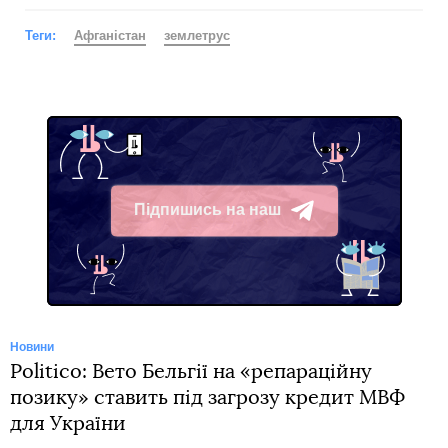
Теги:
Афганістан
землетрус
Підпишись на наш
Telegram
Новини
Politico: Вето Бельгії на «репараційну
позику» ставить під загрозу кредит МВФ
для України