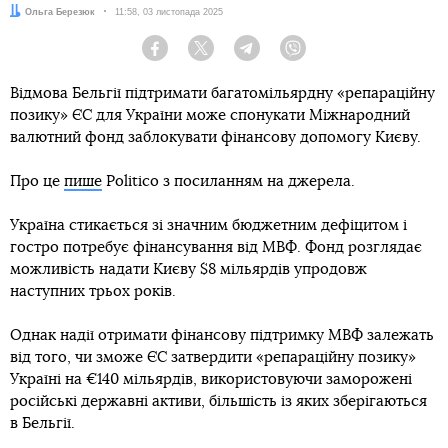
Автор:
Ольга Березюк
Дата:
11:58, 03 листопада 2025
Facebook
Twitter
Telegram
Viber
Відмова Бельгії підтримати багатомільярдну «репараційну
позику» ЄС для України може спонукати Міжнародний
валютний фонд заблокувати фінансову допомогу Києву.
Про це
пише
Politico з посиланням на джерела.
Україна стикається зі значним бюджетним дефіцитом і
гостро потребує фінансування від МВФ. Фонд розглядає
можливість надати Києву $8 мільярдів упродовж
наступних трьох років.
Однак надії отримати фінансову підтримку МВФ залежать
від того, чи зможе ЄС затвердити «репараційну позику»
Україні на €140 мільярдів, використовуючи заморожені
російські державні активи, більшість із яких зберігаються
в Бельгії.