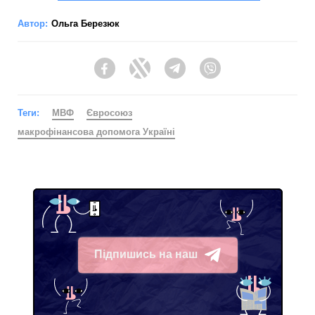
Автор:
Ольга Березюк
Facebook
Twitter
Telegram
Viber
Теги:
МВФ
Євросоюз
макрофінансова допомога Україні
Підпишись на наш
Telegram