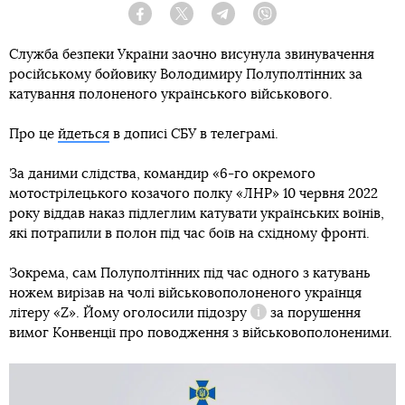
Facebook
Twitter
Telegram
Viber
Служба безпеки України заочно висунула звинувачення
російському бойовику Володимиру Полуполтінних за
катування полоненого українського військового.
Про це
йдеться
в дописі СБУ в телеграмі.
За даними слідства, командир «6-го окремого
мотострілецького козачого полку «ЛНР» 10 червня 2022
року віддав наказ підлеглим катувати українських воїнів,
які потрапили в полон під час боїв на східному фронті.
Зокрема, сам Полуполтінних під час одного з катувань
ножем вирізав на чолі військовополоненого українця
літеру «Z». Йому
оголосили підозру
за порушення
Довідка
вимог Конвенції про поводження з військовополоненими.