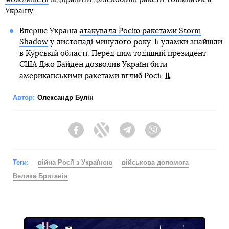
Україну.
Вперше Україна
атакувала Росію ракетами Storm
Shadow
у листопаді минулого року. Її уламки знайшли
в Курській області. Перед цим тодішній президент
США Джо Байден дозволив Україні бити
американськими ракетами вглиб Росії.
Автор:
Олександр Булін
Facebook
Twitter
Telegram
Viber
Теги:
війна Росії з Україною
військова допомога
Велика Британія