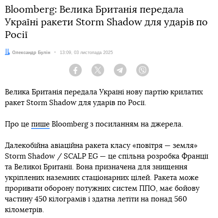
Bloomberg: Велика Британія передала
Україні ракети Storm Shadow для ударів по
Росії
Автор:
Олександр Булін
Дата:
13:09, 03 листопада 2025
Facebook
Twitter
Telegram
Viber
Велика Британія передала Україні нову партію крилатих
ракет Storm Shadow для ударів по Росії.
Про це
пише
Bloomberg з посиланням на джерела.
Далекобійна авіаційна ракета класу «повітря — земля»
Storm Shadow / SCALP EG — це спільна розробка Франції
та Великої Британії. Вона призначена для знищення
укріплених наземних стаціонарних цілей. Ракета може
проривати оборону потужних систем ППО, має бойову
частину 450 кілограмів і здатна летіти на понад 560
кілометрів.