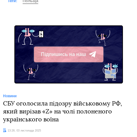
Теги:
Польща
Підпишись на наш
Telegram
Новини
СБУ оголосила підозру військовому РФ,
який вирізав «Z» на чолі полоненого
українського воїна
Дата:
13:26, 03 листопада 2025