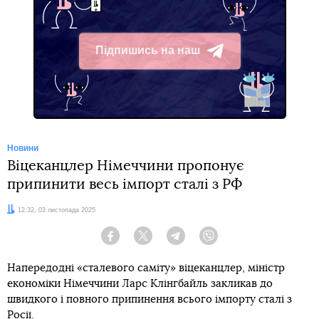
Підпишись на наш
Telegram
Новини
Віцеканцлер Німеччини пропонує
припинити весь імпорт сталі з РФ
Дата:
12:32, 03 листопада 2025
Facebook
Twitter
Telegram
Viber
Напередодні «сталевого саміту» віцеканцлер, міністр
економіки Німеччини Ларс Клінгбайль закликав до
швидкого і повного припинення всього імпорту сталі з
Росії.