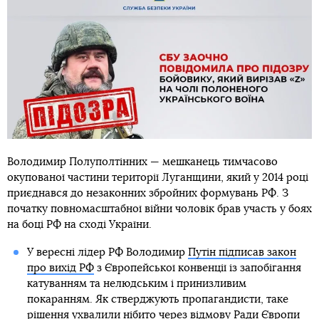
Володимир Полуполтінних — мешканець тимчасово
окупованої частини території Луганщини, який у 2014 році
приєднався до незаконних збройних формувань РФ. З
початку повномасштабної війни чоловік брав участь у боях
на боці РФ на сході України.
У вересні лідер РФ Володимир
Путін підписав закон
про вихід РФ
з Європейської конвенції із запобігання
катуванням та нелюдським і принизливим
покаранням. Як стверджують пропагандисти, таке
рішення ухвалили нібито через відмову Ради Європи