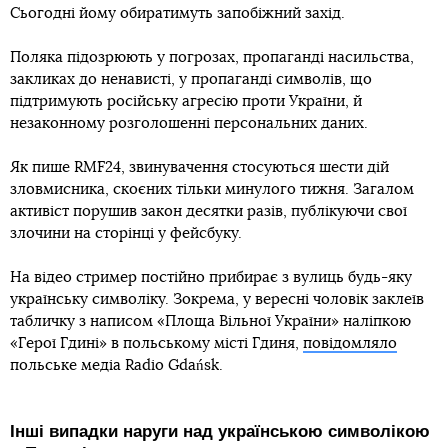
Сьогодні йому обиратимуть запобіжний захід.
Поляка підозрюють у погрозах, пропаганді насильства,
закликах до ненависті, у пропаганді символів, що
підтримують російську агресію проти України, й
незаконному розголошенні персональних даних.
Як пише RMF24, звинувачення стосуються шести дій
зловмисника, скоєних тільки минулого тижня. Загалом
активіст порушив закон десятки разів, публікуючи свої
злочини на сторінці у фейсбуку.
На відео стример постійно прибирає з вулиць будь-яку
українську символіку. Зокрема, у вересні чоловік заклеїв
табличку з написом «Площа Вільної України» наліпкою
«Герої Гдині» в польському місті Гдиня,
повідомляло
польське медіа Radio Gdańsk.
Інші випадки наруги над українською символікою