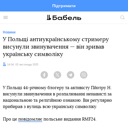
Підтримати
Facebook
Telegram
Twitter
Instagram
Меню
По
по
сай
Новини
У Польщі антиукраїнському стримеру
висунули звинувачення — він зривав
українську символіку
Дата:
14:04, 03 листопада 2025
Facebook
Twitter
Telegram
Viber
У Польщі 44-річному блогеру та активісту Пйотру Н.
висунули звинувачення в розпалюванні ненависті за
національною та релігійною ознакою. Він регулярно
прибирав з вулиць всю українську символіку.
Про це
повідомляє
польське видання RMF24.