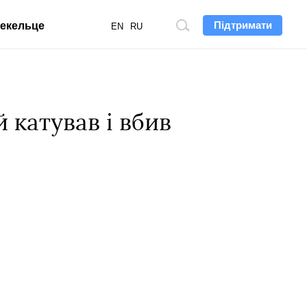
Підтримати
екельце
Пошук
EN
RU
по
сайту
 катував і вбив