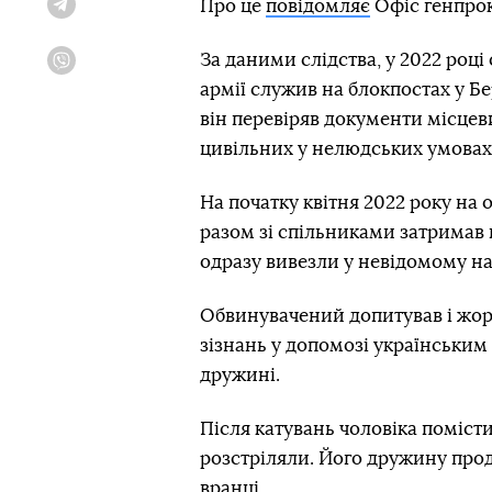
Про це
повідомляє
Офіс генпро
Telegram
За даними слідства, у 2022 році
Viber
армії служив на блокпостах у Б
він перевіряв документи місцев
цивільних у нелюдських умовах,
На початку квітня 2022 року на 
разом зі спільниками затримав 
одразу вивезли у невідомому на
Обвинувачений допитував і жорс
зізнань у допомозі українським
дружині.
Після катувань чоловіка помісти
розстріляли. Його дружину про
вранці.