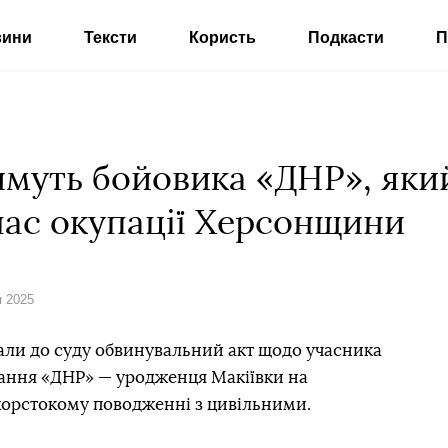
вини
Тексти
Користь
Подкасти
П
имуть бойовика «ДНР», який
час окупації Херсонщини
я 2025
ли до суду обвинувальний акт щодо учасника
ання «ДНР» — уродженця Макіївки на
жорстокому поводженні з цивільними.