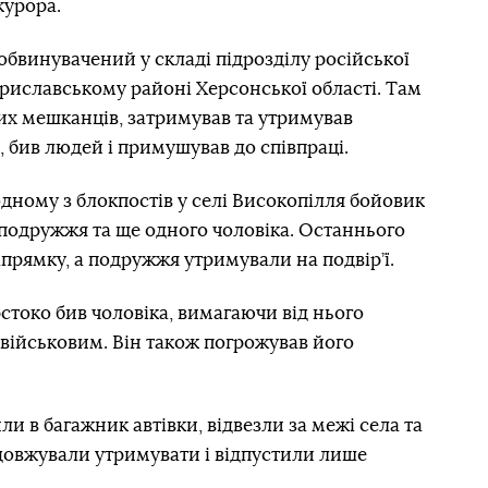
курора.
 обвинувачений у складі підрозділу російської
ериславському районі Херсонської області. Там
их мешканців, затримував та утримував
 бив людей і примушував до співпраці.
одному з блокпостів у селі Високопілля бойовик
подружжя та ще одного чоловіка. Останнього
прямку, а подружжя утримували на подвір’ї.
токо бив чоловіка, вимагаючи від нього
 військовим. Він також погрожував його
ли в багажник автівки, відвезли за межі села та
довжували утримувати і відпустили лише