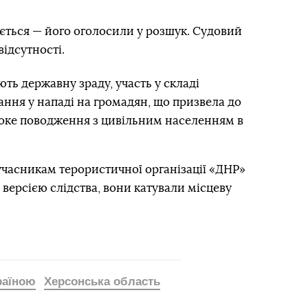
ється — його оголосили у розшук. Судовий
ідсутності.
ь державну зраду, участь у складі
ння у нападі на громадян, що призвела до
токе поводження з цивільним населенням в
учасникам терористичної організації «ДНР»
 версією слідства, вони катували місцеву
країною
Херсонська область