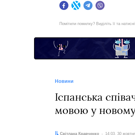
Facebook
Twitter
Telegram
Viber
Помітили помилку? Виділіть її та натисн
Новини
Іспанська співа
мовою у новому
Автор:
Світлана Кравченко
Дата:
14:03, 30 жовтн