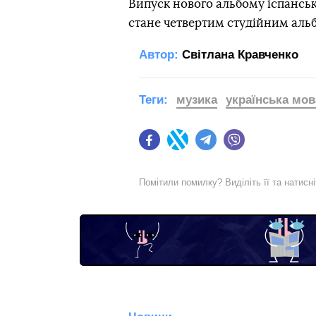
Випуск нового альбому іспанськ
стане четвертим студійним альб
Автор:
Світлана Кравченко
Теги:
музика
українська мов
Facebook
Twitter
Telegram
Viber
Помітили помилку? Виділіть її та натисн