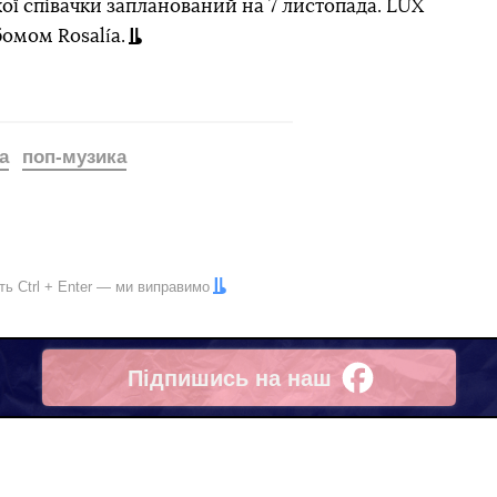
ої співачки запланований на 7 листопада. LUX
омом Rosalía.
а
поп-музика
іть
Ctrl
+
Enter
— ми виправимо
Підпишись на наш
Facebook