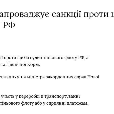
апроваджує санкції проти 
у РФ
ї проти ще 65 суден тіньового флоту РФ, а
у та Північної Кореї.
осиланням на міністра закордонних справ Нової
ь участь у переробці й транспортуванні
тіньового флоту або у сприянні платежам,