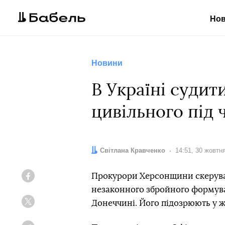
Но
Новини
В Україні судит
цивільного під 
Автор:
Світлана Кравченко
Дата:
14:51, 30 жовтн
Прокурори Херсонщини скерува
Facebook
незаконного збройного формув
Донеччині. Його підозрюють у 
Twitter