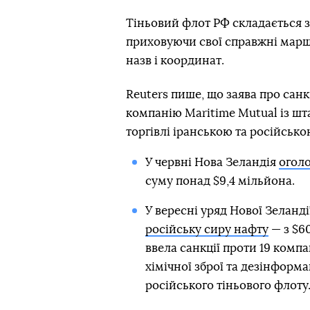
Тіньовий флот РФ складається з 
приховуючи свої справжні мар
назв і координат.
Reuters пише, що заява про санк
компанію Maritime Mutual із шт
торгівлі іранською та російсько
У червні Нова Зеландія
оголо
суму понад $9,4 мільйона.
У вересні уряд Нової Зеланді
російську сиру нафту
— з $60
ввела санкції проти 19 комп
хімічної зброї та дезінформа
російського тіньового флоту