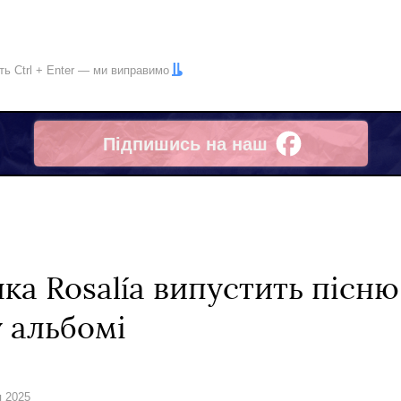
іть
Ctrl
+
Enter
— ми виправимо
Підпишись на наш
Facebook
чка Rosalía випустить пісн
 альбомі
я 2025