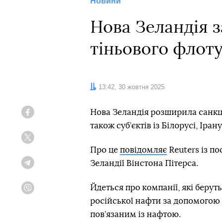
Новини
Нова Зеландія з
тіньового флот
Дата:
13:42, 30 жовтня 2025
Нова Зеландія розширила санкці
Facebook
також суб’єктів із Білорусі, Іран
Twitter
Про це
повідомляє
Reuters із п
Зеландії Вінстона Пітерса.
Telegram
Йдеться про компанії, які берут
Viber
російської нафти за допомогою 
пов’язаним із нафтою.