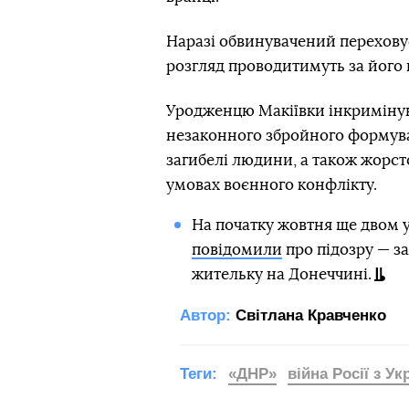
Наразі обвинувачений перехову
розгляд проводитимуть за його в
Уродженцю Макіївки інкримінуют
незаконного збройного формува
загибелі людини, а також жорс
умовах воєнного конфлікту.
На початку жовтня ще двом 
повідомили
про підозру — за
жительку на Донеччині.
Автор:
Світлана Кравченко
Теги:
«ДНР»
війна Росії з У