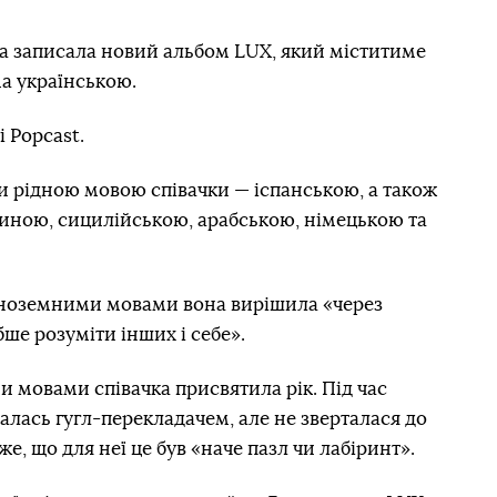
ía записала новий альбом LUX, який міститиме
ма українською.
і Popcast.
ки рідною мовою співачки — іспанською, а також
тиною, сицилійською, арабською, німецькою та
и іноземними мовами вона вирішила «через
бше розуміти інших і себе».
 мовами співачка присвятила рік. Під час
алась гугл-перекладачем, але не зверталася до
е, що для неї це був «наче пазл чи лабіринт».