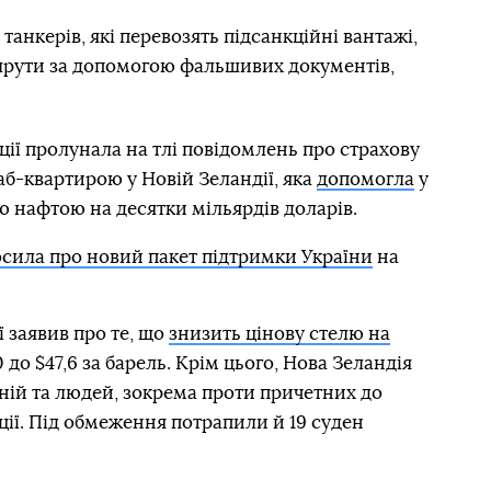
танкерів, які перевозять підсанкційні вантажі,
шрути за допомогою фальшивих документів,
ції пролунала на тлі повідомлень про страхову
аб-квартирою у Новій Зеландії, яка
допомогла
у
ю нафтою на десятки мільярдів доларів.
сила про новий пакет підтримки України
на
ї заявив про те, що
знизить цінову стелю на
 до $47,6 за барель. Крім цього, Нова Зеландія
аній та людей, зокрема проти причетних до
ції. Під обмеження потрапили й 19 суден
.