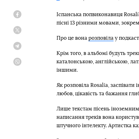
Іспанська попвиконавиця Rosal
Facebook
пісні 13 різними мовами, зокре
Twitter
Про це вона
розповіла
у подкаст
Telegram
Крім того, в альбомі будуть тре
каталонською, англійською, ла
Viber
іншими.
Як розповіла Rosalía, заспіват
любов, цікавість та бажання гли
Лише текстам пісень іноземними
написання треків вона користув
штучного інтелекту. Артистка каж