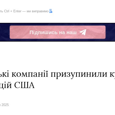
іть
Ctrl
+
Enter
— ми виправимо
Підпишись на наш
Telegram
ькі компанії призупинили 
кцій США
я 2025