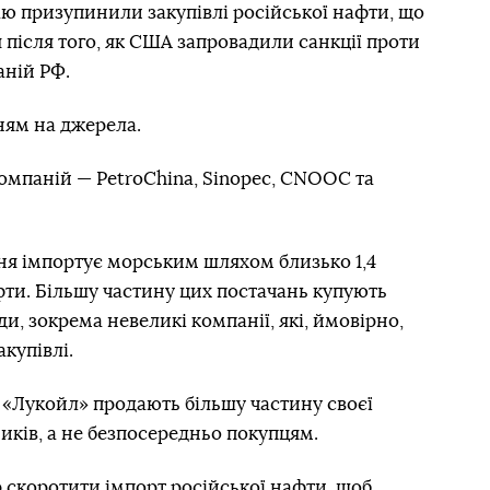
ю призупинили закупівлі російської нафти, що
 після того, як США запровадили санкції проти
ній РФ.
ням на джерела.
омпаній — PetroChina, Sinopec, CNOOC та
ня імпортує морським шляхом близько 1,4
фти. Більшу частину цих постачань купують
и, зокрема невеликі компанії, які, ймовірно,
купівлі.
 «Лукойл» продають більшу частину своєї
иків, а не безпосередньо покупцям.
р скоротити імпорт російської нафти, щоб