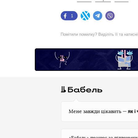
1
Facebook
Twitter
Telegram
Viber
Помітили помилку? Виділіть її та натисн
як і
Мене завжди цікавить —