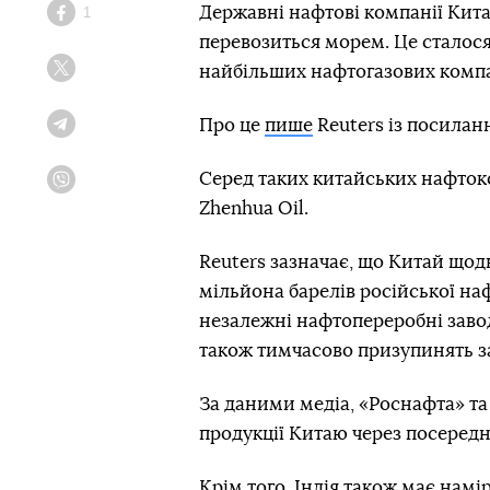
Державні нафтові компанії Кита
1
Facebook
перевозиться морем. Це сталося
найбільших нафтогазових компа
Twitter
Про це
пише
Reuters із посилан
Telegram
Серед таких китайських нафток
Viber
Zhenhua Oil.
Reuters зазначає, що Китай щод
мільйона барелів російської на
незалежні нафтопереробні завод
також тимчасово призупинять за
За даними медіа, «Роснафта» та
продукції Китаю через посередн
Крім того, Індія також має намі