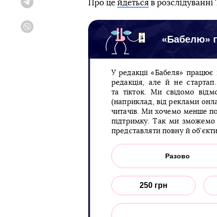
Про це
йдеться
в розслідуванні 
Telegram
Viber
«Бабелю» п
У редакції «Бабеля» працює
редакція, але й не старта
та тікток. Ми свідомо відм
(наприклад, від реклами онла
читачів. Ми хочемо менше по
підтримку. Так ми зможемо 
представляти повну й об’єкт
Разово
250 грн