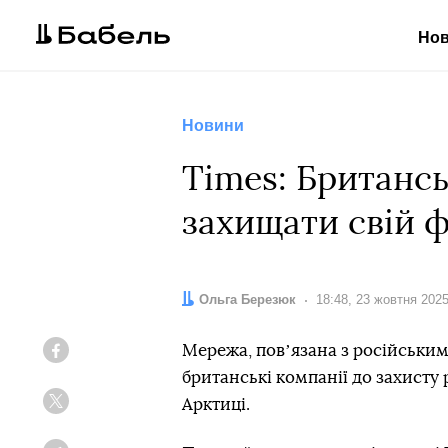
Но
Новини
Times: Британс
захищати свій ф
Автор:
Ольга Березюк
Дата:
18:48, 23 жовтня 202
Мережа, повʼязана з російськи
Facebook
британські компанії до захисту
Арктиці.
Twitter