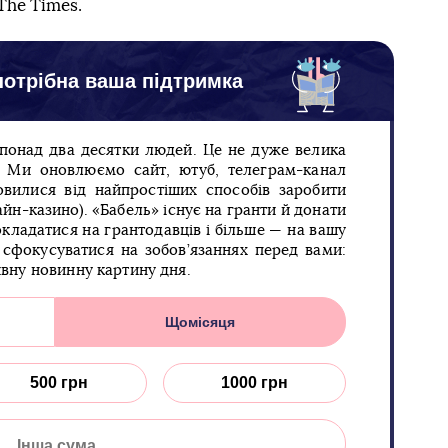
The Times.
отрібна ваша підтримка
 понад два десятки людей. Це не дуже велика
п. Ми оновлюємо сайт, ютуб, телеграм-канал
овилися від найпростіших способів заробити
йн-казино). «Бабель» існує на гранти й донати
кладатися на грантодавців і більше — на вашу
сфокусуватися на зобов’язаннях перед вами:
ивну новинну картину дня.
Щомісяця
500 грн
1000 грн