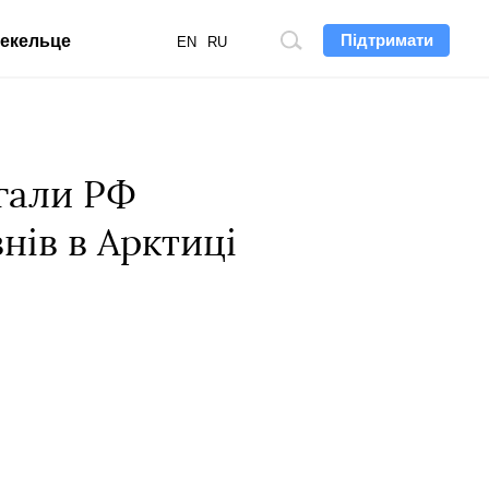
Підтримати
екельце
Пошук
EN
RU
по
сайту
гали РФ
нів в Арктиці