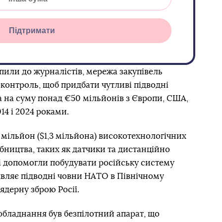
Підтримати
пили до журналістів, мережа закупівель
 контроль, щоб придбати чутливі підводні
на на суму понад €50 мільйонів з Європи, США,
14 і 2024 роками.
 мільйон ($1,3 мільйона) високотехнологічних
ництва, таких як датчики та дистанційно
кі допомогли побудувати російську систему
вляє підводні човни НАТО в Північному
ядерну зброю Росії.
обладнання був безпілотний апарат, що