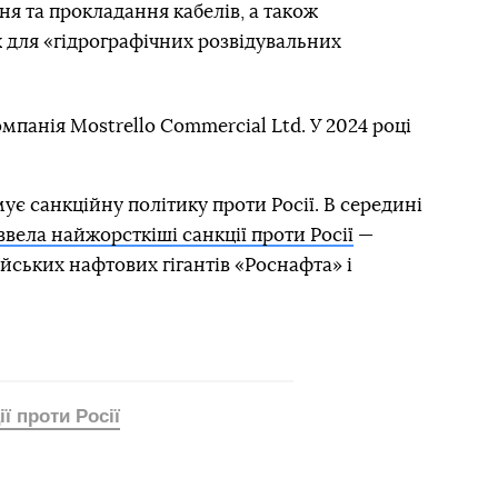
я та прокладання кабелів, а також
 для «гідрографічних розвідувальних
омпанія Mostrello Commercial Ltd. У 2024 році
ує санкційну політику проти Росії. В середині
ввела найжорсткіші санкції проти Росії
—
ських нафтових гігантів «Роснафта» і
ії проти Росії