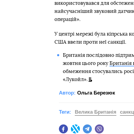
використовувався для обстеженн
найсучасніший звуковий датчик
операцій».
У центрі мережі була кіпрська к
США ввели проти неї санкції.
Британія послідовно підтрим
жовтня цього року
Британія 
обмеження стосувались росій
«Лукойл».
Автор:
Ольга Березюк
Теги:
Велика Британія
санкц
Facebook
Twitter
Telegram
Viber