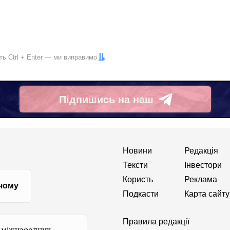
іть
Ctrl
+
Enter
— ми виправимо
Підпишись на наш
Telegram
Новини
Редакція
Тексти
Інвестори
Користь
Реклама
 чому
Подкасти
Карта сайту
Правила редакції