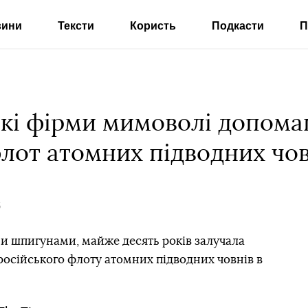
вини
Тексти
Користь
Подкасти
П
ькі фірми мимоволі допома
лот атомних підводних чов
5
ми шпигунами, майже десять років залучала
 російського флоту атомних підводних човнів в