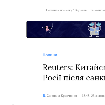
Помітили помилку? Виділіть її та натисн
Новини
Reuters: Китайс
Росії після сан
Автор:
Світлана Кравченко
Дата:
18:43, 23 жовтн