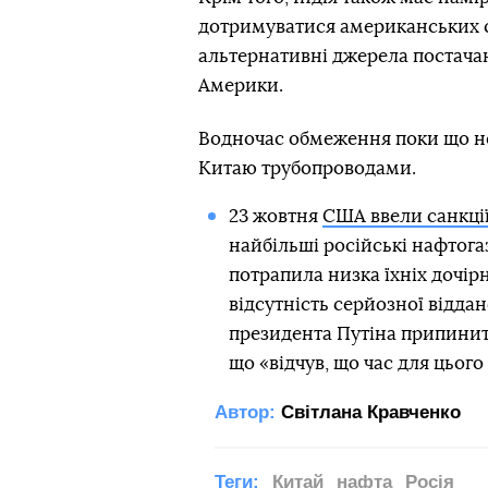
дотримуватися американських с
альтернативні джерела постачан
Америки.
Водночас обмеження поки що не
Китаю трубопроводами.
23 жовтня
США ввели санкці
найбільші російські нафтога
потрапила низка їхніх дочір
відсутність серйозної віддан
президента Путіна припинит
що «відчув, що час для цього
Автор:
Світлана Кравченко
Теги:
Китай
нафта
Росія