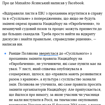
Про це Михайло Ясинський написав у Facebook.
«Відправили листи в EBU з проханням втрутитися в справу
та в «Суспільне» з попередженням, що якщо не будуть
змінені окремі правила Нацвідбору на «Євробачення», то
неминучий судовий позов та процес можуть призвести до
ще більших скандалів. Треба просто вийти на відкриту
дискусію і знайти правильне, справедливе рішення», —
написав він.
Раніше Полякова
звернулася
до «Суспільного» з
проханням змінити правила Нацвідбору на
«Євробачення», не уточнюючи, які саме пункти має на
увазі. У листі, який співачка опублікувала в
соцмережах, ішлося, що «правила мають розвиватися
разом з країною», а культура і суспільство зазнали
змін. Полякова не уточнила, які саме правила просить
змінити організаторів Нацвідбору. Але припускається,
що йшлося про вимогу, за якою учасник чи учасниця
не мали виступати в Росії, на тимчасово окупованих