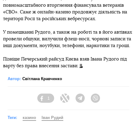
повномасштабного вторгнення фінансувала ветеранів
«СВО». Саме ж онлайн-казино продовжує діяльність на
території Росії та російських вебресурсах.
У помешканні Рудого, а також на роботі та в його автівках
провели обшуки, вилучили флеш-носії, чорнові записи та
інші документи, ноутбуки, телефони, наркотики та гроші.
Пізніше Печерський райсуд Києва взяв Івана Рудого під
варту без права внесення застави.
Автор:
Світлана Кравченко
1
Facebook
Twitter
Telegram
Viber
Теги:
казино
Іван Рудий