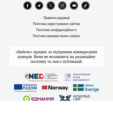
склад боєприпасів окупантів
жовтня опинився
біля
населеного пункту Валуйки Бєлгородської області.
Ворожу ціль знищено, боєприпаси здетонували.
Напередодні, 22 жовтня, Сили оборони України
атакували
в Росії завод з виробництва боєприпасів і
ще один НПЗ.
Автор:
Світлана Кравченко
Facebook
Twitter
Telegram
Viber
Теги:
Генштаб ЗСУ
нафтопереробний завод