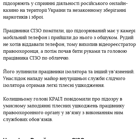
підозрюють у сприянні діяльності російського онлайн-
казино на території України та незаконному зберіганні
наркотиків і зброї.
Працівники СІЗО помітили, що підозрюваний має у камері
мобільний телефон і прийшли до нього з обшуком. Рудий
не хотів віддавати телефон, тому вихопив відеореєстратор
правоохоронця, а потім почав бити руками та головою
працівника СІЗО по обличчю.
Його зупинили працівники ізолятора та інший увʼязнений.
Унаслідок нападу майор внутрішньої служби слідчого
ізолятора отримав легкі тілесні ушкодження.
Колишньому голові КРАІЛ повідомили про підозру в
умисному заподіянні тілесних ушкоджень працівнику
правоохоронного органу у звʼязку з виконанням ним
службових обовʼязків.