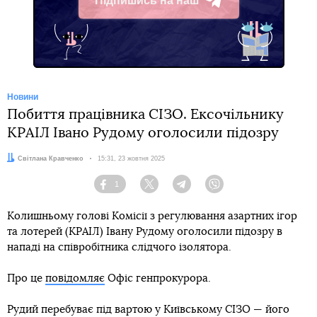
Підпишись на наш
Telegram
Новини
Побиття працівника СІЗО. Ексочільнику
КРАІЛ Івано Рудому оголосили підозру
Автор:
Світлана Кравченко
Дата:
15:31, 23 жовтня 2025
1
Facebook
Twitter
Telegram
Viber
Колишньому голові Комісії з регулювання азартних ігор
та лотерей (КРАІЛ) Івану Рудому оголосили підозру в
нападі на співробітника слідчого ізолятора.
Про це
повідомляє
Офіс генпрокурора.
Рудий перебуває під вартою у Київському СІЗО — його