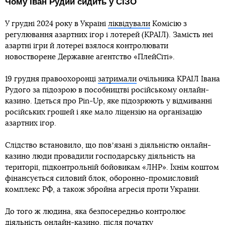
Чому Іван Рудий сидить у СІЗО
У грудні 2024 року в Україні
ліквідували
Комісію з
регулювання азартних ігор і лотерей (КРАІЛ). Замість неї
азартні ігри й лотереї взялося контролювати
новостворене Державне агентство «ПлейСіті».
19 грудня правоохоронці
затримали
очільника КРАІЛ Івана
Рудого за підозрою в пособництві російському онлайн-
казино. Ідеться про Pin-Up, яке підозрюють у відмиванні
російських грошей і яке мало ліцензію на організацію
азартних ігор.
Слідство встановило, що повʼязані з діяльністю онлайн-
казино люди провадили господарську діяльність на
території, підконтрольній бойовикам «ЛНР». Їхнім коштом
фінансується силовий блок, оборонно-промисловий
комплекс РФ, а також збройна агресія проти України.
До того ж людина, яка безпосередньо контролює
діяльність онлайн-казино, після початку