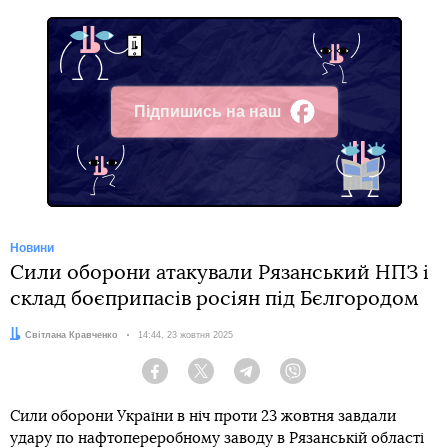
Підпишись на наш
Facebook
Новини
Сили оборони атакували Рязанський НПЗ і
склад боєприпасів росіян під Бєлгородом
Автор:
Світлана Кравченко
Дата:
14:44, 23 жовтня 2025
Facebook
Twitter
Telegram
Viber
Сили оборони України в ніч проти 23 жовтня завдали
удару по нафтопереробному заводу в Рязанській області