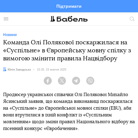
Підтримати
Facebook
Telegram
Twitter
Instagram
Меню
По
по
сай
Новини
Команда Олі Полякової поскаржилася на
«Суспільне» в Європейську мовну спілку з
вимогою змінити правила Нацвідбору
Автор:
Юлія Завадська
Дата:
15:35, 23 жовтня 2025
Facebook
Twitter
Telegram
Viber
Продюсер української співачки Олі Полякової Михайло
Ясинський заявив, що команда виконавиці поскаржилася
на «Суспільне» до Європейської мовної спілки (EBU), аби
вони втрутилися в їхній конфлікт із «Суспільним
мовленням» щодо зміни правил Національного відбору на
пісенний конкурс «Євробачення».