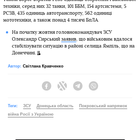
техніки, серед них 32 танки, 101 ББМ, 154 артсистеми, 5
РСЗВ, 435 одиниць автотранспорту, 562 одиниці
мототехніки, а також понад 4 тисячі БпЛА.
На початку жовтня головнокомандувач ЗСУ
Олександр Сирський
заявив
, що військовим вдалося
стабілізувати ситуацію в районі селища Ямпіль, що на
Донеччині.
Автор:
Світлана Кравченко
Facebook
Twitter
Telegram
Viber
Теги:
ЗСУ
Донецька область
Покровський напрямок
війна Росії з Україною