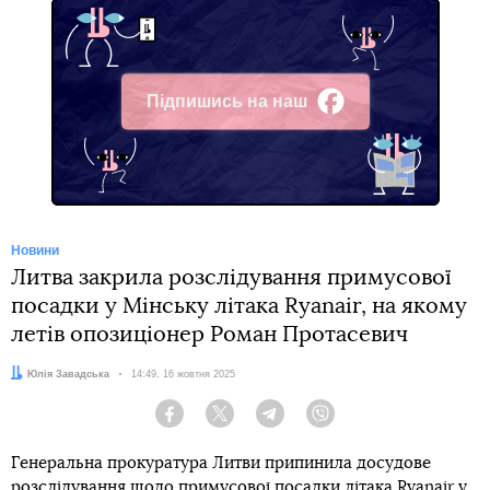
Підпишись на наш
Facebook
Новини
Литва закрила розслідування примусової
посадки у Мінську літака Ryanair, на якому
летів опозиціонер Роман Протасевич
Автор:
Юлія Завадська
Дата:
14:49, 16 жовтня 2025
Facebook
Twitter
Telegram
Viber
Генеральна прокуратура Литви припинила досудове
розслідування щодо примусової посадки літака Ryanair у