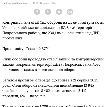
Автор:
Світлана Кравченко
Дата:
15:09, 16 жовтня 2025
Facebook
Twitter
Telegram
Viber
Контрнаступальні дії Сил оборони на Донеччині тривають.
Українські війська вже звільнили 182,8 км² території
Покровського району, ще 230,1 км² — зачистили від ДРГ
противника.
Про це
звітує
Генштаб ЗСУ.
Сили оборони проводять стабілізаційні та контрдиверсійні
заходи, зокрема на території міста Покровськ та на його
околицях, а також заходи активної оборони.
Загалом протягом операції, що триває з 21 серпня 2025
року, Сили оборони знешкодили щонайменше 13 945
російських окупантів: 8 402 з них загинули, 5 419 —
поранені, 124 — полонені.
Також ворог втратив 1 289 одиниць озброєння і військової