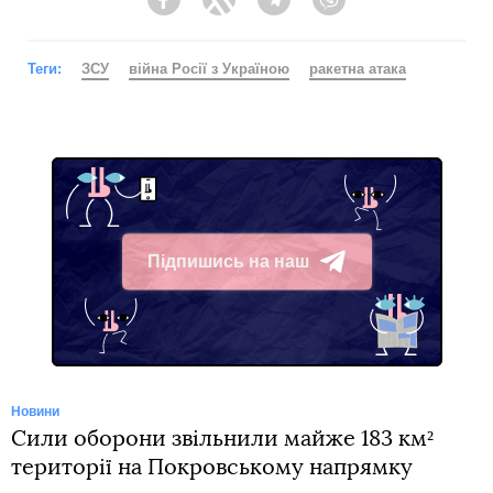
Facebook
Twitter
Telegram
Viber
Теги:
ЗСУ
війна Росії з Україною
ракетна атака
Підпишись на наш
Telegram
Новини
Сили оборони звільнили майже 183 км²
території на Покровському напрямку