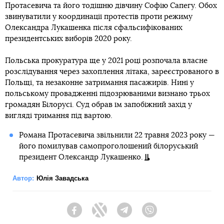
Протасевича та його тодішню дівчину Софію Сапегу. Обох
звинуватили у координації протестів проти режиму
Олександра Лукашенка після сфальсифікованих
президентських виборів 2020 року.
Польська прокуратура ще у 2021 році розпочала власне
розслідування через захоплення літака, зареєстрованого в
Польщі, та незаконне затримання пасажирів. Нині у
польському провадженні підозрюваними визнано трьох
громадян Білорусі. Cуд обрав їм запобіжний захід у
вигляді тримання під вартою.
Романа Протасевича звільнили 22 травня 2023 року —
його помилував самопроголошений білоруський
президент Олександр Лукашенко.
Автор:
Юлія Завадська
Facebook
Twitter
Telegram
Viber