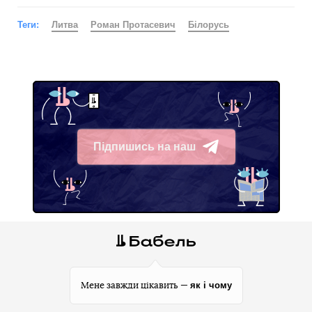
Теги:
Литва
Роман Протасевич
Білорусь
Підпишись на наш
Telegram
як і чому
Мене завжди цікавить —