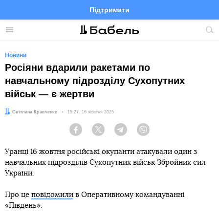
Підтримати
Facebook
Telegram
Twitter
Instagram
Меню
По
по
сай
Новини
Росіяни вдарили ракетами по
навчальному підрозділу Сухопутних
військ — є жертви
Автор:
Світлана Кравченко
Дата:
15:27, 16 жовтня 2025
Facebook
Twitter
Telegram
Viber
Уранці 16 жовтня російські окупанти атакували один з
навчальних підрозділів Сухопутних військ Збройних сил
України.
Про це
повідомили
в Оперативному командуванні
«Південь».